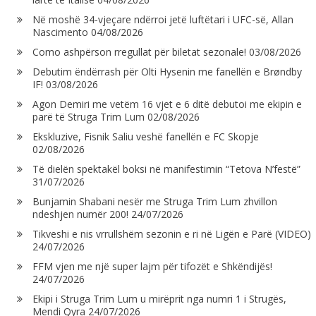
Në moshë 34-vjeçare ndërroi jetë luftëtari i UFC-së, Allan
Nascimento
04/08/2026
Como ashpërson rregullat për biletat sezonale!
03/08/2026
Debutim ëndërrash për Olti Hysenin me fanellën e Brøndby
IF!
03/08/2026
Agon Demiri me vetëm 16 vjet e 6 ditë debutoi me ekipin e
parë të Struga Trim Lum
02/08/2026
Ekskluzive, Fisnik Saliu veshë fanellën e FC Skopje
02/08/2026
Të dielën spektakël boksi në manifestimin “Tetova N’festë”
31/07/2026
Bunjamin Shabani nesër me Struga Trim Lum zhvillon
ndeshjen numër 200!
24/07/2026
Tikveshi e nis vrrullshëm sezonin e ri në Ligën e Parë (VIDEO)
24/07/2026
FFM vjen me një super lajm për tifozët e Shkëndijës!
24/07/2026
Ekipi i Struga Trim Lum u mirëprit nga numri 1 i Strugës,
Mendi Qyra
24/07/2026