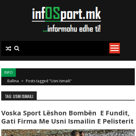
Skip to content
INFO
Ballina
>
Posts tagged "Usni Ismaili"
TAG: USNI ISMAILI
Voska Sport Lëshon Bombën E Fundit,
Gati Firma Me Usni Ismailin E Pelisterit