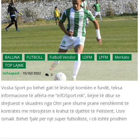
BALLINA
FUTBOLL
Futboll Vendor
LDFM
LPFM
Merkato
TOP LAJME
infosport
-
15/02/2022
0
Voska Sport po bëhet gati të lëshojë bombën e fundit, teksa
informacione të afërta me “infOSport.mk”, bëjnë të ditur se
drejtuesit e skuadrës nga Ohri janë shumë pranë nënshkrimit të
kontratës me mbrojtësin e krahut të djathtë të Pelisterit, Usni
Ismaili. Bëhet fjalë për një super futbollistë, i cili është prodhim