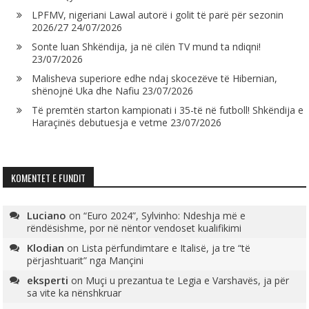
LPFMV, nigeriani Lawal autorë i golit të parë për sezonin
2026/27
24/07/2026
Sonte luan Shkëndija, ja në cilën TV mund ta ndiqni!
23/07/2026
Malisheva superiore edhe ndaj skocezëve të Hibernian,
shënojnë Uka dhe Nafiu
23/07/2026
Të premtën starton kampionati i 35-të në futboll! Shkëndija e
Haraçinës debutuesja e vetme
23/07/2026
KOMENTET E FUNDIT
Luciano
on
“Euro 2024”, Sylvinho: Ndeshja më e
rëndësishme, por në nëntor vendoset kualifikimi
Klodian
on
Lista përfundimtare e Italisë, ja tre “të
përjashtuarit” nga Mançini
eksperti
on
Muçi u prezantua te Legia e Varshavës, ja për
sa vite ka nënshkruar