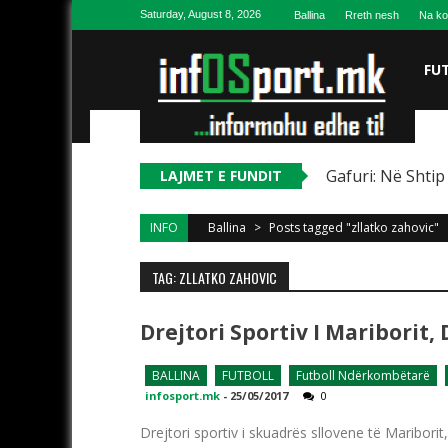
Skip to content
Saturday, August 8, 2026
Ballina
Rreth nesh
Na ko
FU
Gafuri: Në Shtip
LAJMET E FUNDIT
INFO
Ballina
>
Posts tagged "zllatko zahovic"
TAG: ZLLATKO ZAHOVIC
Drejtori Sportiv I Mariborit
BALLINA
FUTBOLL
Futboll Ndërkombëtarë
infosport.mk
-
25/05/2017
0
Drejtori sportiv i skuadrës sllovene të Maribori