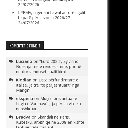
24/07/2026
LPFMV, nigeriani Lawal autorë i golit
të parë për sezonin 2026/27
24/07/2026
KOMENTET E FUNDIT
Luciano
on
“Euro 2024”, Sylvinho:
Ndeshja më e rëndësishme, por në
nëntor vendoset kualifikimi
Klodian
on
Lista përfundimtare e
Italisë, ja tre “të përjashtuarit” nga
Mançini
eksperti
on
Muçi u prezantua te
Legia e Varshavës, ja për sa vite ka
nënshkruar
Bradva
on
Skandali në Paris,
Kultesku, arbitri që në 2008-ën kishte
tentuar vetëvrasjen!