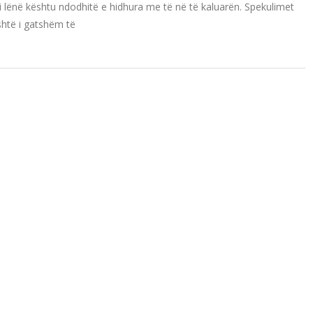
i lënë kështu ndodhitë e hidhura me të në të kaluarën. Spekulimet
shtë i gatshëm të