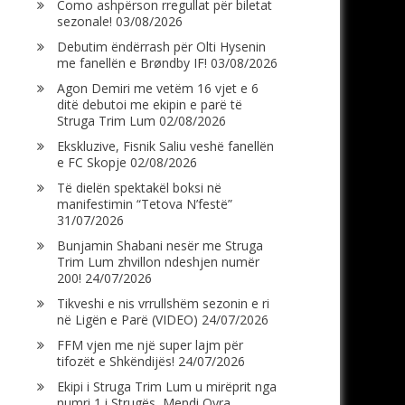
Como ashpërson rregullat për biletat
sezonale!
03/08/2026
Debutim ëndërrash për Olti Hysenin
me fanellën e Brøndby IF!
03/08/2026
Agon Demiri me vetëm 16 vjet e 6
ditë debutoi me ekipin e parë të
Struga Trim Lum
02/08/2026
Ekskluzive, Fisnik Saliu veshë fanellën
e FC Skopje
02/08/2026
Të dielën spektakël boksi në
manifestimin “Tetova N’festë”
31/07/2026
Bunjamin Shabani nesër me Struga
Trim Lum zhvillon ndeshjen numër
200!
24/07/2026
Tikveshi e nis vrrullshëm sezonin e ri
në Ligën e Parë (VIDEO)
24/07/2026
FFM vjen me një super lajm për
tifozët e Shkëndijës!
24/07/2026
Ekipi i Struga Trim Lum u mirëprit nga
numri 1 i Strugës, Mendi Qyra