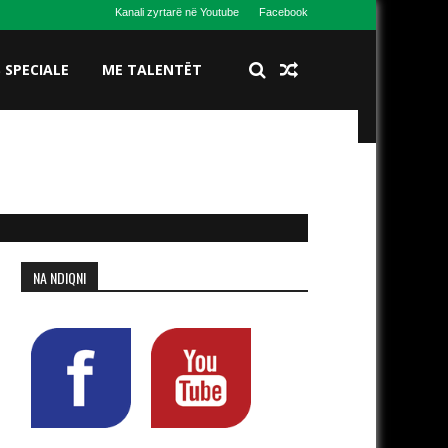
Kanali zyrtarë në Youtube
Facebook
S SPECIALE
ME TALENTËT
NA NDIQNI