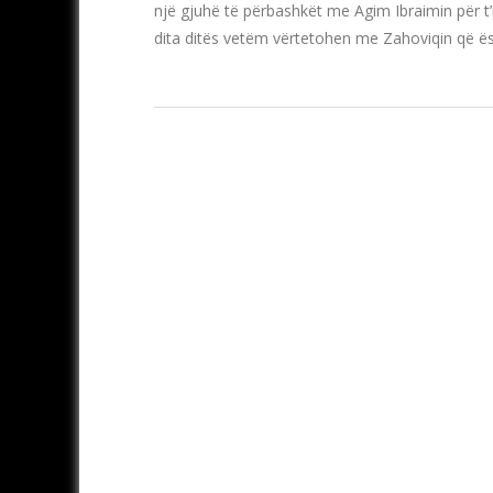
një gjuhë të përbashkët me Agim Ibraimin për t’
dita ditës vetëm vërtetohen me Zahoviqin që ë