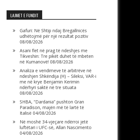
LAJMET E FUNDIT
Gafuri: Në Shtip ndaj Bregallnicës
udhëtojmë për një rezultat pozitiv
08/08/2026
Asani flet në prag të ndeshjes me
Tikveshin: Tre pikët duhet të mbeten
në Kumanovë!
08/08/2026
Analiza e vendimeve të arbitrëve në
ndeshjen Shkëndija (H) – Sileksi, VAR-i
me në krye Benjamin Kerimin
ndërhyri saktë në tre situata
08/08/2026
SHBA, “Dardania” pushton Gran
Paradison, majën më të lartë të
Italisë
04/08/2026
Në moshë 34-vjeçare ndërroi jetë
luftëtari i UFC-së, Allan Nascimento
04/08/2026