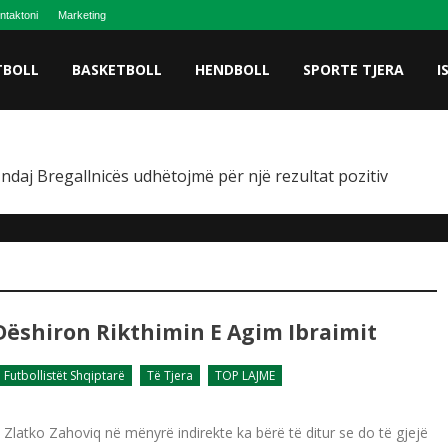
ntaktoni
Marketing
TBOLL
BASKETBOLL
HENDBOLL
SPORTE TJERA
I
 ndaj Bregallnicës udhëtojmë për një rezultat pozitiv
, Dëshiron Rikthimin E Agim Ibraimit
Futbollistët Shqiptarë
Të Tjera
TOP LAJME
t, Zlatko Zahoviq në mënyrë indirekte ka bërë të ditur se do të gjejë