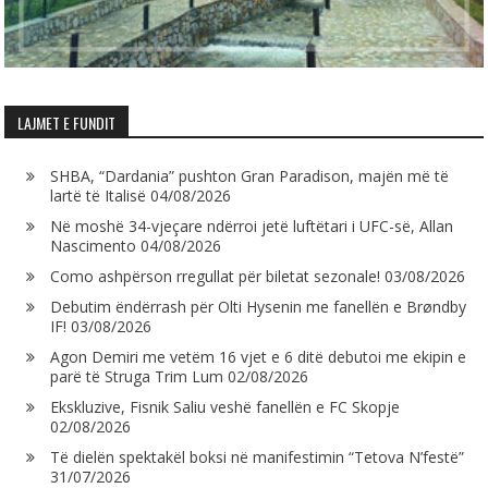
LAJMET E FUNDIT
SHBA, “Dardania” pushton Gran Paradison, majën më të
lartë të Italisë
04/08/2026
Në moshë 34-vjeçare ndërroi jetë luftëtari i UFC-së, Allan
Nascimento
04/08/2026
Como ashpërson rregullat për biletat sezonale!
03/08/2026
Debutim ëndërrash për Olti Hysenin me fanellën e Brøndby
IF!
03/08/2026
Agon Demiri me vetëm 16 vjet e 6 ditë debutoi me ekipin e
parë të Struga Trim Lum
02/08/2026
Ekskluzive, Fisnik Saliu veshë fanellën e FC Skopje
02/08/2026
Të dielën spektakël boksi në manifestimin “Tetova N’festë”
31/07/2026