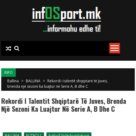
Skip to content
INFO
Ballina
>
BALLINA
>
Rekordi i talentit shqiptarë të Juves,
brenda një sezoni ka luajtur në Serie A, B dhe C
Rekordi I Talentit Shqiptarë Të Juves, Brenda
Një Sezoni Ka Luajtur Në Serie A, B Dhe C
BALLINA
FUTBOLL
Futboll Ndërkombëtarë