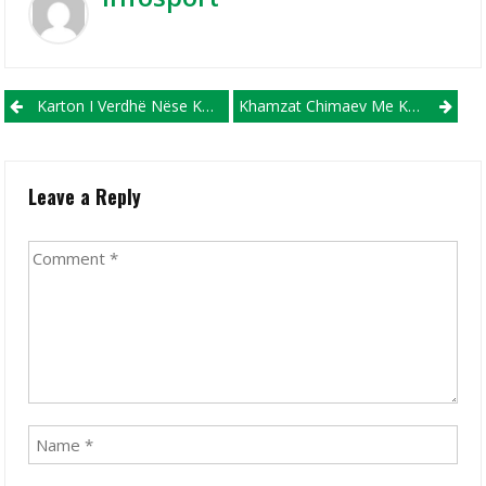
Post navigation
Karton I Verdhë Nëse Kollitesh!!!
Khamzat Chimaev Me Kërcënim Të Frikshëm Për McGregorin
Leave a Reply