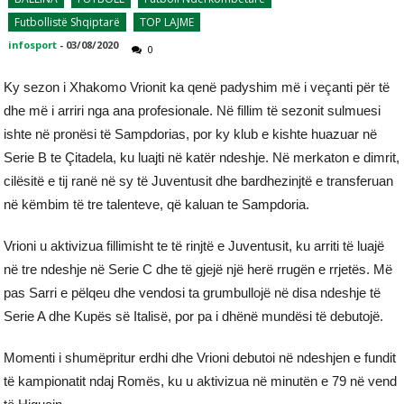
Futbollistë Shqiptarë
TOP LAJME
infosport
-
03/08/2020
0
Ky sezon i Xhakomo Vrionit ka qenë padyshim më i veçanti për të
dhe më i arriri nga ana profesionale. Në fillim të sezonit sulmuesi
ishte në pronësi të Sampdorias, por ky klub e kishte huazuar në
Serie B te Çitadela, ku luajti në katër ndeshje. Në merkaton e dimrit,
cilësitë e tij ranë në sy të Juventusit dhe bardhezinjtë e transferuan
në këmbim të tre talenteve, që kaluan te Sampdoria.
Vrioni u aktivizua fillimisht te të rinjtë e Juventusit, ku arriti të luajë
në tre ndeshje në Serie C dhe të gjejë një herë rrugën e rrjetës. Më
pas Sarri e pëlqeu dhe vendosi ta grumbullojë në disa ndeshje të
Serie A dhe Kupës së Italisë, por pa i dhënë mundësi të debutojë.
Momenti i shumëpritur erdhi dhe Vrioni debutoi në ndeshjen e fundit
të kampionatit ndaj Romës, ku u aktivizua në minutën e 79 në vend