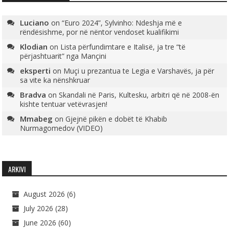
Luciano
on
“Euro 2024”, Sylvinho: Ndeshja më e
rëndësishme, por në nëntor vendoset kualifikimi
Klodian
on
Lista përfundimtare e Italisë, ja tre “të
përjashtuarit” nga Mançini
eksperti
on
Muçi u prezantua te Legia e Varshavës, ja për
sa vite ka nënshkruar
Bradva
on
Skandali në Paris, Kultesku, arbitri që në 2008-ën
kishte tentuar vetëvrasjen!
Mmabeg
on
Gjejnë pikën e dobët të Khabib
Nurmagomedov (VIDEO)
ARKIVI
August 2026
(6)
July 2026
(28)
June 2026
(60)