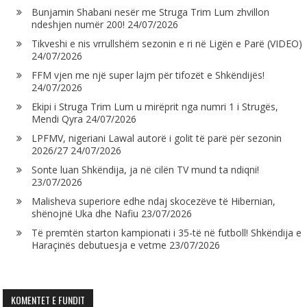
Bunjamin Shabani nesër me Struga Trim Lum zhvillon
ndeshjen numër 200!
24/07/2026
Tikveshi e nis vrrullshëm sezonin e ri në Ligën e Parë (VIDEO)
24/07/2026
FFM vjen me një super lajm për tifozët e Shkëndijës!
24/07/2026
Ekipi i Struga Trim Lum u mirëprit nga numri 1 i Strugës,
Mendi Qyra
24/07/2026
LPFMV, nigeriani Lawal autorë i golit të parë për sezonin
2026/27
24/07/2026
Sonte luan Shkëndija, ja në cilën TV mund ta ndiqni!
23/07/2026
Malisheva superiore edhe ndaj skocezëve të Hibernian,
shënojnë Uka dhe Nafiu
23/07/2026
Të premtën starton kampionati i 35-të në futboll! Shkëndija e
Haraçinës debutuesja e vetme
23/07/2026
KOMENTET E FUNDIT