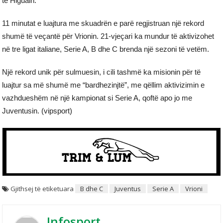
të Higuain.
11 minutat e luajtura me skuadrën e parë regjistruan një rekord
shumë të veçantë për Vrionin. 21-vjeçari ka mundur të aktivizohet
në tre ligat italiane, Serie A, B dhe C brenda një sezoni të vetëm.
Një rekord unik për sulmuesin, i cili tashmë ka misionin për të
luajtur sa më shumë me “bardhezinjtë”, me qëllim aktivizimin e
vazhdueshëm në një kampionat si Serie A, qoftë apo jo me
Juventusin. (vipsport)
Gjithsej të etiketuara
B dhe C
Juventus
Serie A
Vrioni
Infosport