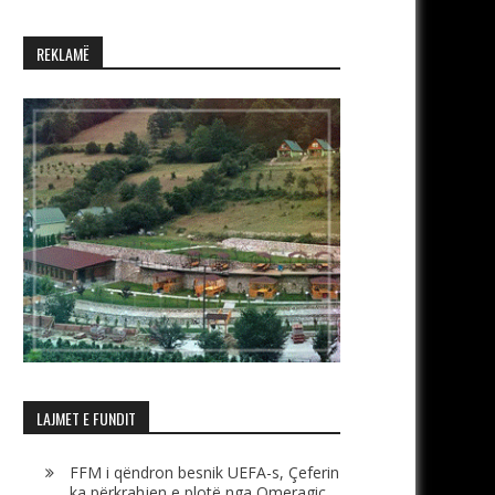
REKLAMË
LAJMET E FUNDIT
FFM i qëndron besnik UEFA-s, Çeferin
ka përkrahjen e plotë nga Omeragiç