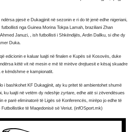
s, ndërsa pjesë e Dukagjinit në sezonin e ri do të jenë edhe nigeriani,
futbollisti nga Guinea Morina Tokpa Lamah, braziliani Zhan
hmed Januzi, , ish futbollisti i Shkëndijës, Ardin Dallku, si dhe dy
 Amer Duka.
, që edicionin e kaluar luajti në finalen e Kupës së Kosovës, duke
dërsa këtë vit në mesin e më të mirëve drejtuesit e kësaj skuadre
ia e këndshme e kampionatit.
do i bashkohet KF Dukagjinit, aty ku pritet të ambientohet shumë
upi, ku luajti në vetëm dy ndeshje zyrtare, edhe atë si zëvendësues
in e parë eliminatorë të Ligës së Konferencës, mirëpo jo edhe të
 Futbollistike të Maqedonisë së Veriut. (infOSport.mk)