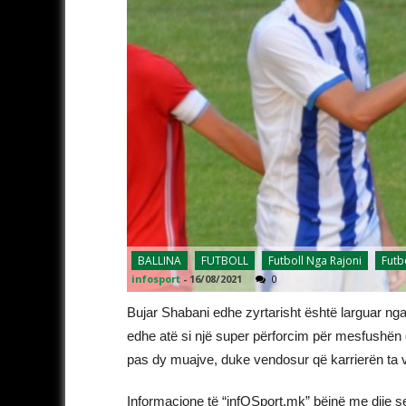
BALLINA
FUTBOLL
Futboll Nga Rajoni
Futb
infosport
-
16/08/2021
0
Bujar Shabani edhe zyrtarisht është larguar ng
edhe atë si një super përforcim për mesfushën d
pas dy muajve, duke vendosur që karrierën ta v
Informacione të “infOSport.mk” bëjnë me dije s