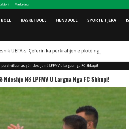
taktoni
Marketing
TBOLL
BASKETBOLL
HENDBOLL
SPORTE TJERA
I
snik UEFA-s, Çeferin ka përkrahjen e plotë nga Omeragiç
 pa zhvilluar asnjë ndeshje në LPFMV u largua nga FC Shkupi!
një Ndeshje Në LPFMV U Largua Nga FC Shkupi!