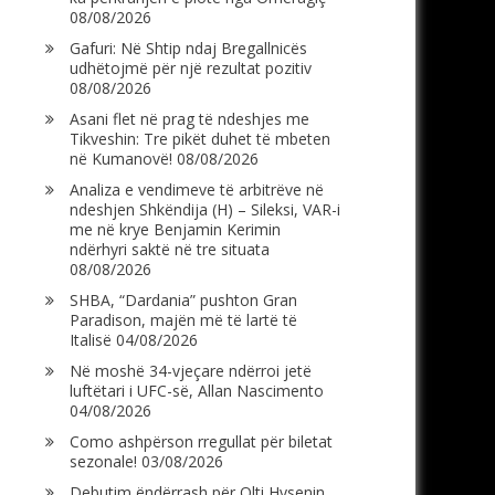
08/08/2026
Gafuri: Në Shtip ndaj Bregallnicës
udhëtojmë për një rezultat pozitiv
08/08/2026
Asani flet në prag të ndeshjes me
Tikveshin: Tre pikët duhet të mbeten
në Kumanovë!
08/08/2026
Analiza e vendimeve të arbitrëve në
ndeshjen Shkëndija (H) – Sileksi, VAR-i
me në krye Benjamin Kerimin
ndërhyri saktë në tre situata
08/08/2026
SHBA, “Dardania” pushton Gran
Paradison, majën më të lartë të
Italisë
04/08/2026
Në moshë 34-vjeçare ndërroi jetë
luftëtari i UFC-së, Allan Nascimento
04/08/2026
Como ashpërson rregullat për biletat
sezonale!
03/08/2026
Debutim ëndërrash për Olti Hysenin