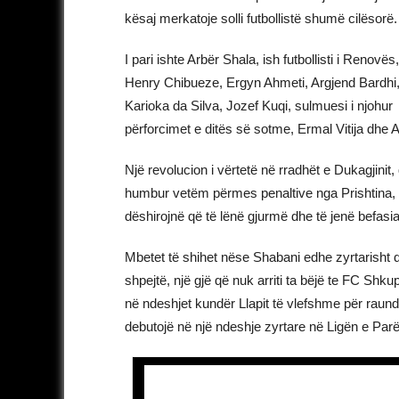
kësaj merkatoje solli futbollistë shumë cilësorë.
I pari ishte Arbër Shala, ish futbollisti i Renovë
Henry Chibueze, Ergyn Ahmeti, Argjend Bardhi, 
Karioka da Silva, Jozef Kuqi, sulmuesi i njohur A
përforcimet e ditës së sotme, Ermal Vitija dhe
Një revolucion i vërtetë në rradhët e Dukagjinit
humbur vetëm përmes penaltive nga Prishtina, n
dëshirojnë që të lënë gjurmë dhe të jenë befas
Mbetet të shihet nëse Shabani edhe zyrtarisht 
shpejtë, një gjë që nuk arriti ta bëjë te FC Shk
në ndeshjet kundër Llapit të vlefshme për raund
debutojë në një ndeshje zyrtare në Ligën e Parë