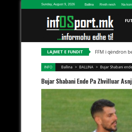
Skip to content
Sunday, August 9, 2026
Ballina
Rreth nesh
Na kon
FU
FFM i qëndron be
LAJMET E FUNDIT
INFO
Ballina
>
BALLINA
>
Bujar Shabani ende
Bujar Shabani Ende Pa Zhvilluar As