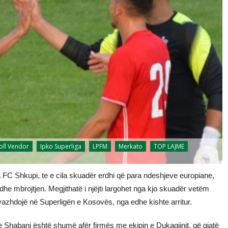
oll Vendor
Ipko Superliga
LPFM
Merkato
TOP LAJME
a FC Shkupi, te e cila skuadër erdhi që para ndeshjeve europiane,
he mbrojtjen. Megjithatë i njëjti largohet nga kjo skuadër vetëm
azhdojë në Superligën e Kosovës, nga edhe kishte arritur.
e Shabani është shumë afër firmës me ekipin e Dukagjinit, që gjatë