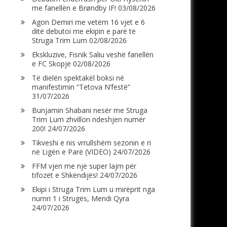
me fanellën e Brøndby IF!
03/08/2026
Agon Demiri me vetëm 16 vjet e 6
ditë debutoi me ekipin e parë të
Struga Trim Lum
02/08/2026
Ekskluzive, Fisnik Saliu veshë fanellën
e FC Skopje
02/08/2026
Të dielën spektakël boksi në
manifestimin “Tetova N’festë”
31/07/2026
Bunjamin Shabani nesër me Struga
Trim Lum zhvillon ndeshjen numër
200!
24/07/2026
Tikveshi e nis vrrullshëm sezonin e ri
në Ligën e Parë (VIDEO)
24/07/2026
FFM vjen me një super lajm për
tifozët e Shkëndijës!
24/07/2026
Ekipi i Struga Trim Lum u mirëprit nga
numri 1 i Strugës, Mendi Qyra
24/07/2026