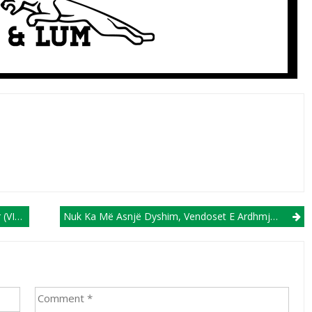
DEO)
Nuk Ka Më Asnjë Dyshim, Vendoset E Ardhmja E Lautaro Martinez!