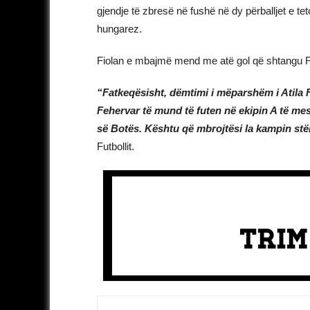
gjendje të zbresë në fushë në dy përballjet e tet
hungarez.
Fiolan e mbajmë mend me atë gol që shtangu 
“Fatkeqësisht, dëmtimi i mëparshëm i Atila F
Fehervar të mund të futen në ekipin A të me
së Botës. Kështu që mbrojtësi la kampin stër
Futbollit.