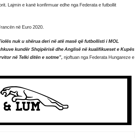
orit. Lajmin e kanë konfirmuar edhe nga Federata e futbollit
Francën në Euro 2020.
iolës nuk u shërua deri në atë masë që futbollisti i MOL
shkuve kundër Shqipërisë dhe Anglisë në kualifikueset e Kupës
vitor në Telki ditën e sotme”,
njoftuan nga Federata Hungareze e