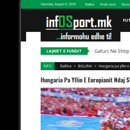
Skip to content
Saturday, August 8, 2026
Ballina
Rreth nesh
Na ko
FU
Gafuri: Në Shtip
LAJMET E FUNDIT
INFO
Ballina
>
BALLINA
>
Hungaria pa yllin e
Hungaria Pa Yllin E Europianit Ndaj S