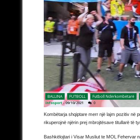
BALLINA
FUTBOLL
Futboll Ndërkombëtarë
infosport
-
09/10/2021
0
Kombëtarja shqiptare merr një lajm pozitiv në p
rikuperojnë njërin prej mbrojtësave titullarë të tyr
Bashkëlojtari i Visar Musliut te MOL Fehervar 