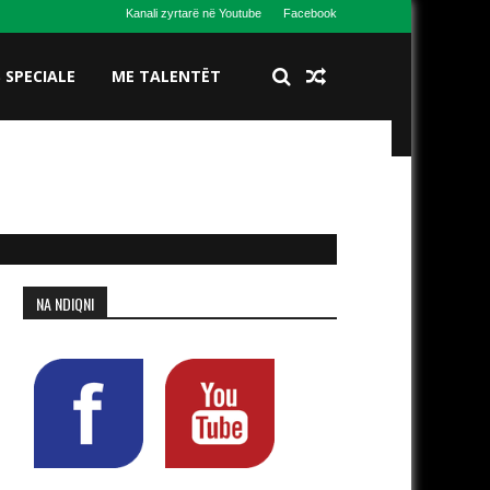
Kanali zyrtarë në Youtube
Facebook
S SPECIALE
ME TALENTËT
NA NDIQNI