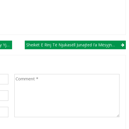
rie A
Sheikët E Rinj Të Njukasëll Junajted I’a Mësyjnë Edhe Interit!