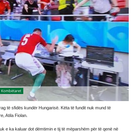
Kombëtaret
rag të sfidës kundër Hungarisë. Këta të fundit nuk mund të
e, Atila Fiolan.
nuk e ka kaluar dot dëmtimin e tij të mëparshëm për të qenë në