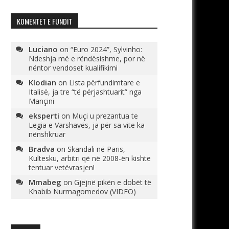
KOMENTET E FUNDIT
Luciano
on
“Euro 2024”, Sylvinho:
Ndeshja më e rëndësishme, por në
nëntor vendoset kualifikimi
Klodian
on
Lista përfundimtare e
Italisë, ja tre “të përjashtuarit” nga
Mançini
eksperti
on
Muçi u prezantua te
Legia e Varshavës, ja për sa vite ka
nënshkruar
Bradva
on
Skandali në Paris,
Kultesku, arbitri që në 2008-ën kishte
tentuar vetëvrasjen!
Mmabeg
on
Gjejnë pikën e dobët të
Khabib Nurmagomedov (VIDEO)