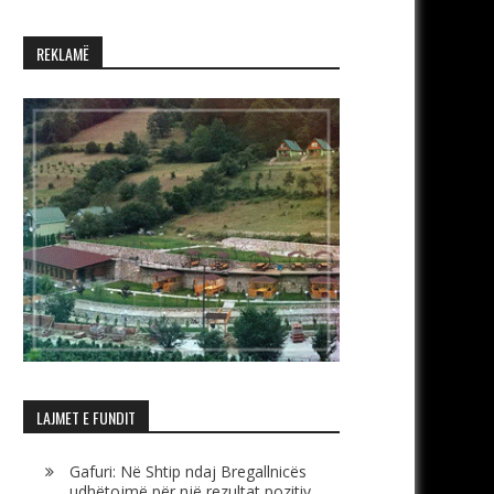
REKLAMË
LAJMET E FUNDIT
Gafuri: Në Shtip ndaj Bregallnicës
udhëtojmë për një rezultat pozitiv