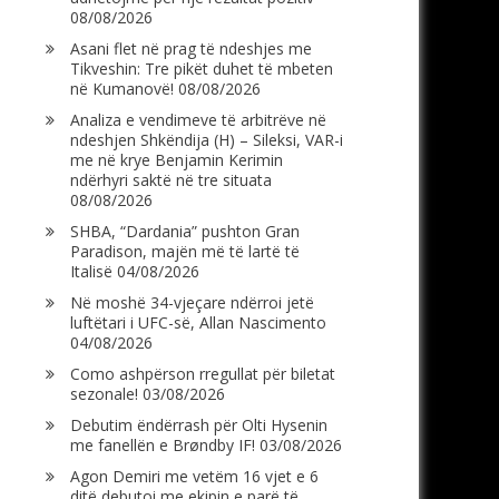
08/08/2026
Asani flet në prag të ndeshjes me
Tikveshin: Tre pikët duhet të mbeten
në Kumanovë!
08/08/2026
Analiza e vendimeve të arbitrëve në
ndeshjen Shkëndija (H) – Sileksi, VAR-i
me në krye Benjamin Kerimin
ndërhyri saktë në tre situata
08/08/2026
SHBA, “Dardania” pushton Gran
Paradison, majën më të lartë të
Italisë
04/08/2026
Në moshë 34-vjeçare ndërroi jetë
luftëtari i UFC-së, Allan Nascimento
04/08/2026
Como ashpërson rregullat për biletat
sezonale!
03/08/2026
Debutim ëndërrash për Olti Hysenin
me fanellën e Brøndby IF!
03/08/2026
Agon Demiri me vetëm 16 vjet e 6
ditë debutoi me ekipin e parë të