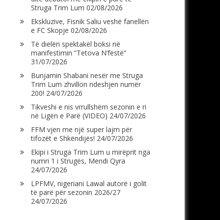
Struga Trim Lum
02/08/2026
Ekskluzive, Fisnik Saliu veshë fanellën
e FC Skopje
02/08/2026
Të dielën spektakël boksi në
manifestimin “Tetova N’festë”
31/07/2026
Bunjamin Shabani nesër me Struga
Trim Lum zhvillon ndeshjen numër
200!
24/07/2026
Tikveshi e nis vrrullshëm sezonin e ri
në Ligën e Parë (VIDEO)
24/07/2026
FFM vjen me një super lajm për
tifozët e Shkëndijës!
24/07/2026
Ekipi i Struga Trim Lum u mirëprit nga
numri 1 i Strugës, Mendi Qyra
24/07/2026
LPFMV, nigeriani Lawal autorë i golit
të parë për sezonin 2026/27
24/07/2026