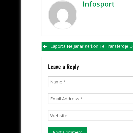
Infosport
Post navigation
Laporta Në Janar Kërkon Të Transferojë Dy Yjet E Se
Leave a Reply