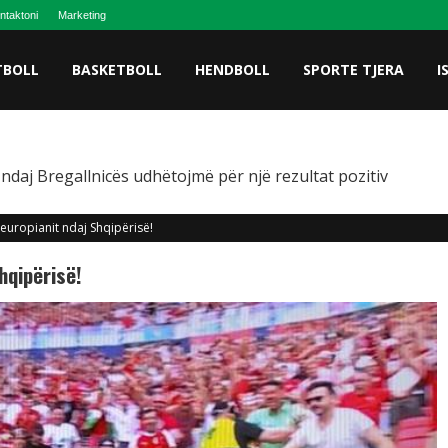
ntaktoni
Marketing
TBOLL
BASKETBOLL
HENDBOLL
SPORTE TJERA
I
 ndaj Bregallnicës udhëtojmë për një rezultat pozitiv
 europianit ndaj Shqipërisë!
hqipërisë!