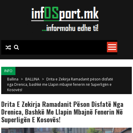
Skip to content
INFO
Ballina
>
BALLINA
>
Drita e Zekirja Ramadanit pëson disfatë
nga Drenica, bashkë me Llapin mbajnë fenerin në Superligën e
Kosovës!
Drita E Zekirja Ramadanit Pëson Disfatë Nga
Drenica, Bashkë Me Llapin Mbajnë Fenerin Në
Superligën E Kosovës!