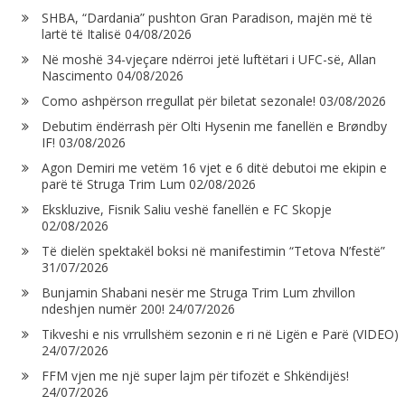
SHBA, “Dardania” pushton Gran Paradison, majën më të
lartë të Italisë
04/08/2026
Në moshë 34-vjeçare ndërroi jetë luftëtari i UFC-së, Allan
Nascimento
04/08/2026
Como ashpërson rregullat për biletat sezonale!
03/08/2026
Debutim ëndërrash për Olti Hysenin me fanellën e Brøndby
IF!
03/08/2026
Agon Demiri me vetëm 16 vjet e 6 ditë debutoi me ekipin e
parë të Struga Trim Lum
02/08/2026
Ekskluzive, Fisnik Saliu veshë fanellën e FC Skopje
02/08/2026
Të dielën spektakël boksi në manifestimin “Tetova N’festë”
31/07/2026
Bunjamin Shabani nesër me Struga Trim Lum zhvillon
ndeshjen numër 200!
24/07/2026
Tikveshi e nis vrrullshëm sezonin e ri në Ligën e Parë (VIDEO)
24/07/2026
FFM vjen me një super lajm për tifozët e Shkëndijës!
24/07/2026