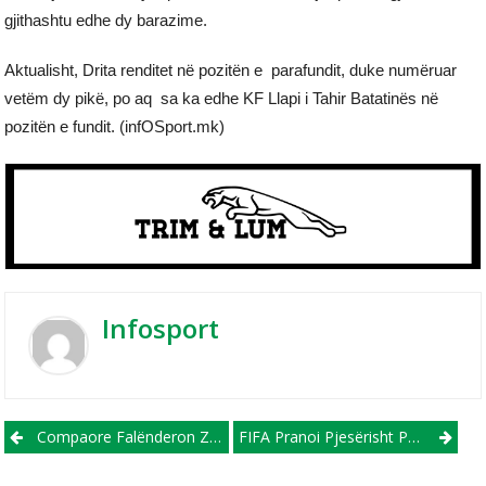
gjithashtu edhe dy barazime.
Aktualisht, Drita renditet në pozitën e parafundit, duke numëruar
vetëm dy pikë, po aq sa ka edhe KF Llapi i Tahir Batatinës në
pozitën e fundit. (infOSport.mk)
Infosport
Post navigation
Compaore Falënderon Zotin Për Startin E Shkëlqyeshëm! Ai Foli Edhe Për Ndeshjen Me Shkëndijën
FIFA Pranoi Pjesërisht Padinë E Alparslan! FC Shkupi Detyrohet Ti Paguajë 43 Mijë Euro