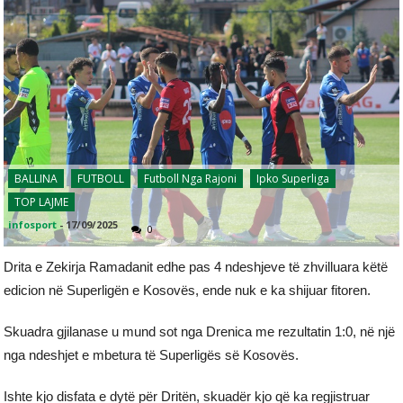
BALLINA
FUTBOLL
Futboll Nga Rajoni
Ipko Superliga
TOP LAJME
infosport
-
17/09/2025
0
Drita e Zekirja Ramadanit edhe pas 4 ndeshjeve të zhvilluara këtë
edicion në Superligën e Kosovës, ende nuk e ka shijuar fitoren.
Skuadra gjilanase u mund sot nga Drenica me rezultatin 1:0, në një
nga ndeshjet e mbetura të Superligës së Kosovës.
Ishte kjo disfata e dytë për Dritën, skuadër kjo që ka regjistruar