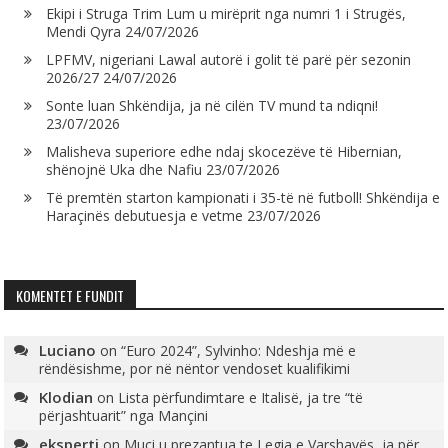
Ekipi i Struga Trim Lum u mirëprit nga numri 1 i Strugës,
Mendi Qyra
24/07/2026
LPFMV, nigeriani Lawal autorë i golit të parë për sezonin
2026/27
24/07/2026
Sonte luan Shkëndija, ja në cilën TV mund ta ndiqni!
23/07/2026
Malisheva superiore edhe ndaj skocezëve të Hibernian,
shënojnë Uka dhe Nafiu
23/07/2026
Të premtën starton kampionati i 35-të në futboll! Shkëndija e
Haraçinës debutuesja e vetme
23/07/2026
KOMENTET E FUNDIT
Luciano
on
“Euro 2024”, Sylvinho: Ndeshja më e
rëndësishme, por në nëntor vendoset kualifikimi
Klodian
on
Lista përfundimtare e Italisë, ja tre “të
përjashtuarit” nga Mançini
eksperti
on
Muçi u prezantua te Legia e Varshavës, ja për