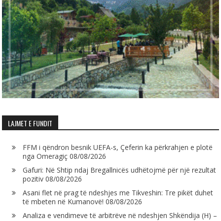
LAJMET E FUNDIT
FFM i qëndron besnik UEFA-s, Çeferin ka përkrahjen e plotë
nga Omeragiç
08/08/2026
Gafuri: Në Shtip ndaj Bregallnicës udhëtojmë për një rezultat
pozitiv
08/08/2026
Asani flet në prag të ndeshjes me Tikveshin: Tre pikët duhet
të mbeten në Kumanovë!
08/08/2026
Analiza e vendimeve të arbitrëve në ndeshjen Shkëndija (H) –