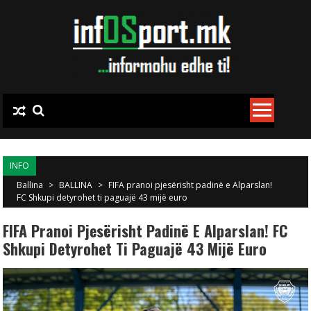
Skip to content
INFO
Ballina
>
BALLINA
>
FIFA pranoi pjesërisht padinë e Alparslan!
FC Shkupi detyrohet ti paguajë 43 mijë euro
FIFA Pranoi Pjesërisht Padinë E Alparslan! FC
Shkupi Detyrohet Ti Paguajë 43 Mijë Euro