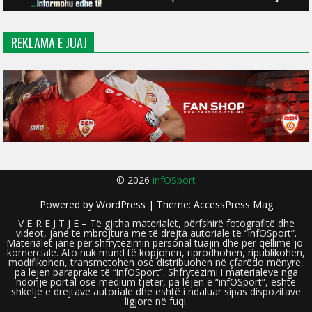
REKLAMA E JUAJ
© 2026
infOSport
Powered by
WordPress
| Theme:
AccessPress Mag
V Ë R E J T J E – Të gjitha materialet, përfshirë fotografitë dhe
videot, janë të mbrojtura me të drejta autoriale të “infOSport”.
Materialet janë për shfrytëzimin personal tuajin dhe për qëllime jo-
komerciale. Ato nuk mund të kopjohen, riprodhohen, ripublikohen,
modifikohen, transmetohen ose distribuohen në çfarëdo mënyre,
pa lejen paraprake të “infOSport”. Shfrytëzimi i materialeve nga
ndonjë portal ose medium tjetër, pa lejen e “infOSport”, është
shkelje e drejtave autoriale dhe është i ndaluar sipas dispozitave
ligjore në fuqi.