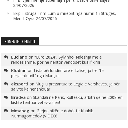
FFM vjen me një super lajm për tifozët e Shkëndijës!
24/07/2026
Ekipi i Struga Trim Lum u mirëprit nga numri 1 i Strugës,
Mendi Qyra
24/07/2026
KOMENTET E FUNDIT
Luciano
on
“Euro 2024”, Sylvinho: Ndeshja më e
rëndësishme, por në nëntor vendoset kualifikimi
Klodian
on
Lista përfundimtare e Italisë, ja tre “të
përjashtuarit” nga Mançini
eksperti
on
Muçi u prezantua te Legia e Varshavës, ja për
sa vite ka nënshkruar
Bradva
on
Skandali në Paris, Kultesku, arbitri që në 2008-ën
kishte tentuar vetëvrasjen!
Mmabeg
on
Gjejnë pikën e dobët të Khabib
Nurmagomedov (VIDEO)