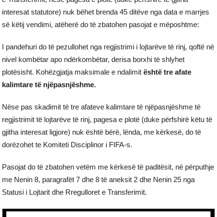
interesat statutore) nuk bëhet brenda 45 ditëve nga data e marrjes
së këtij vendimi, atëherë do të zbatohen pasojat e mëposhtme:
I pandehuri do të pezullohet nga regjistrimi i lojtarëve të rinj, qoftë në
nivel kombëtar apo ndërkombëtar, derisa borxhi të shlyhet
plotësisht. Kohëzgjatja maksimale e ndalimit
është tre afate
kalimtare të njëpasnjëshme.
Nëse pas skadimit të tre afateve kalimtare të njëpasnjëshme të
regjistrimit të lojtarëve të rinj, pagesa e plotë (duke përfshirë këtu të
gjitha interesat ligjore) nuk është bërë, lënda, me kërkesë, do të
dorëzohet te Komiteti Disciplinor i FIFA-s.
Pasojat do të zbatohen vetëm me kërkesë të paditësit, në përputhje
me Nenin 8, paragrafët 7 dhe 8 të aneksit 2 dhe Nenin 25 nga
Statusi i Lojtarit dhe Rregulloret e Transferimit.