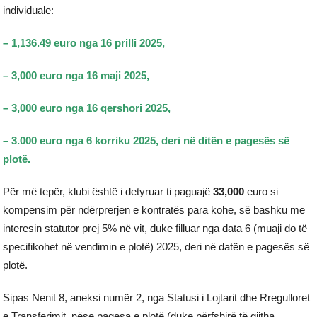
individuale:
– 1,136.49 euro nga 16 prilli 2025,
– 3,000 euro nga 16 maji 2025,
– 3,000 euro nga 16 qershori 2025,
– 3.000 euro nga 6 korriku 2025, deri në ditën e pagesës së
plotë.
Për më tepër, klubi është i detyruar ti paguajë
33,000
euro si
kompensim për ndërprerjen e kontratës para kohe, së bashku me
interesin statutor prej 5% në vit, duke filluar nga data 6 (muaji do të
specifikohet në vendimin e plotë) 2025, deri në datën e pagesës së
plotë.
Sipas Nenit 8, aneksi numër 2, nga Statusi i Lojtarit dhe Rregulloret
e Transferimit, nëse pagesa e plotë (duke përfshirë të gjitha