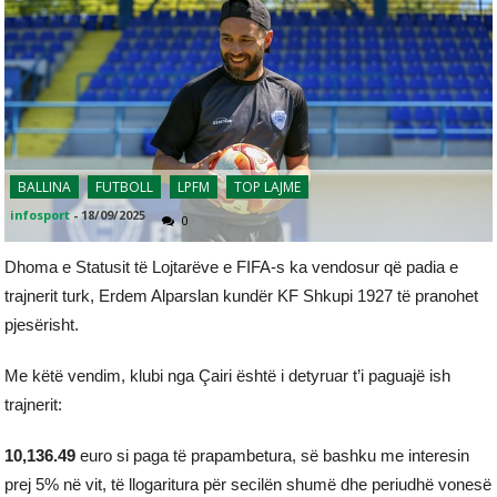
BALLINA
FUTBOLL
LPFM
TOP LAJME
infosport
-
18/09/2025
0
Dhoma e Statusit të Lojtarëve e FIFA-s ka vendosur që padia e
trajnerit turk, Erdem Alparslan kundër KF Shkupi 1927 të pranohet
pjesërisht.
Me këtë vendim, klubi nga Çairi është i detyruar t’i paguajë ish
trajnerit:
10,136.49
euro si paga të prapambetura, së bashku me interesin
prej 5% në vit, të llogaritura për secilën shumë dhe periudhë vonesë