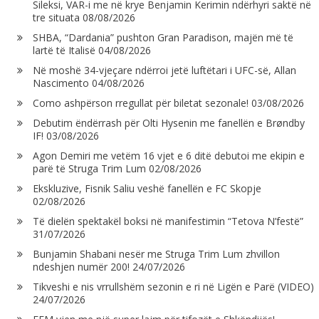
Sileksi, VAR-i me në krye Benjamin Kerimin ndërhyri saktë në
tre situata
08/08/2026
SHBA, “Dardania” pushton Gran Paradison, majën më të
lartë të Italisë
04/08/2026
Në moshë 34-vjeçare ndërroi jetë luftëtari i UFC-së, Allan
Nascimento
04/08/2026
Como ashpërson rregullat për biletat sezonale!
03/08/2026
Debutim ëndërrash për Olti Hysenin me fanellën e Brøndby
IF!
03/08/2026
Agon Demiri me vetëm 16 vjet e 6 ditë debutoi me ekipin e
parë të Struga Trim Lum
02/08/2026
Ekskluzive, Fisnik Saliu veshë fanellën e FC Skopje
02/08/2026
Të dielën spektakël boksi në manifestimin “Tetova N’festë”
31/07/2026
Bunjamin Shabani nesër me Struga Trim Lum zhvillon
ndeshjen numër 200!
24/07/2026
Tikveshi e nis vrrullshëm sezonin e ri në Ligën e Parë (VIDEO)
24/07/2026