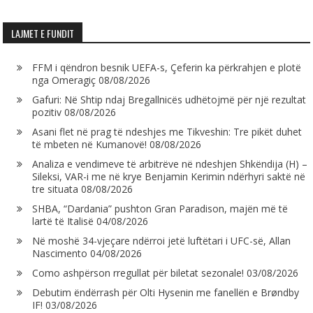
LAJMET E FUNDIT
FFM i qëndron besnik UEFA-s, Çeferin ka përkrahjen e plotë
nga Omeragiç
08/08/2026
Gafuri: Në Shtip ndaj Bregallnicës udhëtojmë për një rezultat
pozitiv
08/08/2026
Asani flet në prag të ndeshjes me Tikveshin: Tre pikët duhet
të mbeten në Kumanovë!
08/08/2026
Analiza e vendimeve të arbitrëve në ndeshjen Shkëndija (H) –
Sileksi, VAR-i me në krye Benjamin Kerimin ndërhyri saktë në
tre situata
08/08/2026
SHBA, “Dardania” pushton Gran Paradison, majën më të
lartë të Italisë
04/08/2026
Në moshë 34-vjeçare ndërroi jetë luftëtari i UFC-së, Allan
Nascimento
04/08/2026
Como ashpërson rregullat për biletat sezonale!
03/08/2026
Debutim ëndërrash për Olti Hysenin me fanellën e Brøndby
IF!
03/08/2026