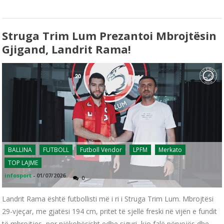
Struga Trim Lum Prezantoi Mbrojtësin
Gjigand, Landrit Rama!
BALLINA
FUTBOLL
Futboll Vendor
LPFM
Merkato
TOP LAJME
infosport
-
01/07/2026
0
Landrit Rama është futbollisti më i ri i Struga Trim Lum. Mbrojtësi
29-vjeçar, me gjatësi 194 cm, pritet të sjellë freski në vijën e fundit
të mbrojtjes, por njëkohësisht edhe siguri, kjo falë përvojës dhe