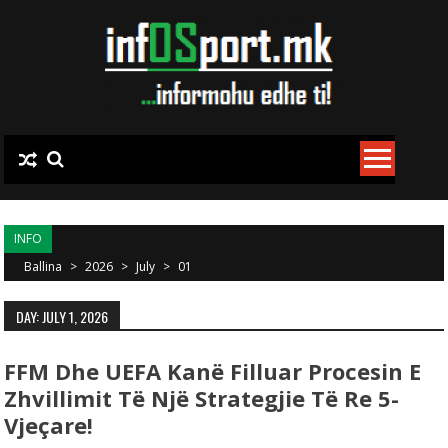
Skip to content
INFO
Ballina
>
2026
>
July
>
01
DAY: JULY 1, 2026
FFM Dhe UEFA Kanë Filluar Procesin E
Zhvillimit Të Një Strategjie Të Re 5-
Vjeçare!