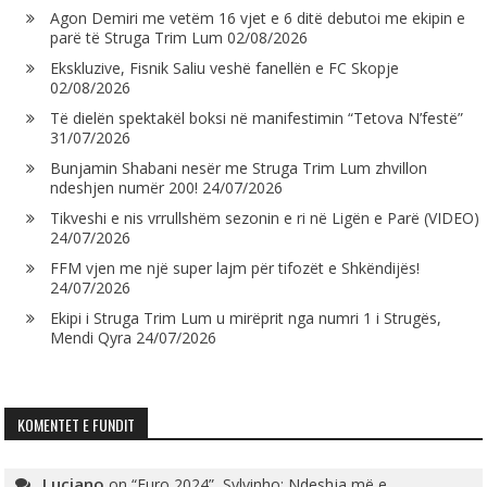
Agon Demiri me vetëm 16 vjet e 6 ditë debutoi me ekipin e
parë të Struga Trim Lum
02/08/2026
Ekskluzive, Fisnik Saliu veshë fanellën e FC Skopje
02/08/2026
Të dielën spektakël boksi në manifestimin “Tetova N’festë”
31/07/2026
Bunjamin Shabani nesër me Struga Trim Lum zhvillon
ndeshjen numër 200!
24/07/2026
Tikveshi e nis vrrullshëm sezonin e ri në Ligën e Parë (VIDEO)
24/07/2026
FFM vjen me një super lajm për tifozët e Shkëndijës!
24/07/2026
Ekipi i Struga Trim Lum u mirëprit nga numri 1 i Strugës,
Mendi Qyra
24/07/2026
KOMENTET E FUNDIT
Luciano
on
“Euro 2024”, Sylvinho: Ndeshja më e