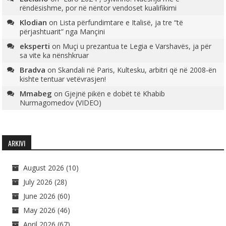
rëndësishme, por në nëntor vendoset kualifikimi
Klodian
on
Lista përfundimtare e Italisë, ja tre “të
përjashtuarit” nga Mançini
eksperti
on
Muçi u prezantua te Legia e Varshavës, ja për
sa vite ka nënshkruar
Bradva
on
Skandali në Paris, Kultesku, arbitri që në 2008-ën
kishte tentuar vetëvrasjen!
Mmabeg
on
Gjejnë pikën e dobët të Khabib
Nurmagomedov (VIDEO)
ARKIVI
August 2026
(10)
July 2026
(28)
June 2026
(60)
May 2026
(46)
April 2026
(67)