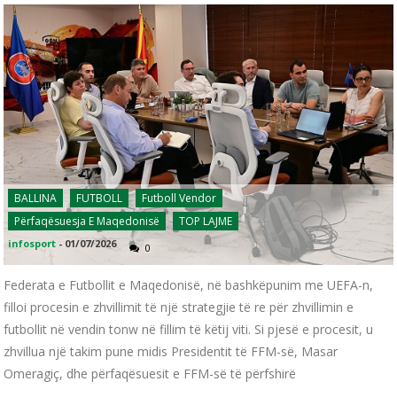
BALLINA
FUTBOLL
Futboll Vendor
Përfaqësuesja E Maqedonisë
TOP LAJME
infosport
-
01/07/2026
0
Federata e Futbollit e Maqedonisë, në bashkëpunim me UEFA-n,
filloi procesin e zhvillimit të një strategjie të re për zhvillimin e
futbollit në vendin tonw në fillim të këtij viti. Si pjesë e procesit, u
zhvillua një takim pune midis Presidentit të FFM-së, Masar
Omeragiç, dhe përfaqësuesit e FFM-së të përfshirë