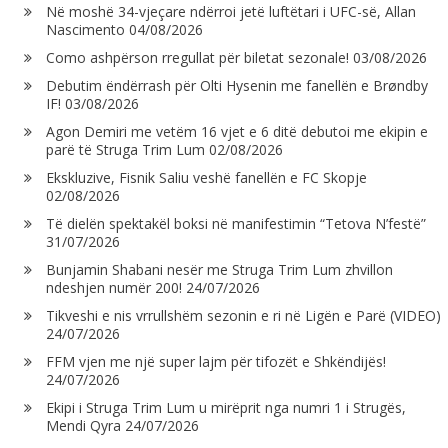
Në moshë 34-vjeçare ndërroi jetë luftëtari i UFC-së, Allan
Nascimento
04/08/2026
Como ashpërson rregullat për biletat sezonale!
03/08/2026
Debutim ëndërrash për Olti Hysenin me fanellën e Brøndby
IF!
03/08/2026
Agon Demiri me vetëm 16 vjet e 6 ditë debutoi me ekipin e
parë të Struga Trim Lum
02/08/2026
Ekskluzive, Fisnik Saliu veshë fanellën e FC Skopje
02/08/2026
Të dielën spektakël boksi në manifestimin “Tetova N’festë”
31/07/2026
Bunjamin Shabani nesër me Struga Trim Lum zhvillon
ndeshjen numër 200!
24/07/2026
Tikveshi e nis vrrullshëm sezonin e ri në Ligën e Parë (VIDEO)
24/07/2026
FFM vjen me një super lajm për tifozët e Shkëndijës!
24/07/2026
Ekipi i Struga Trim Lum u mirëprit nga numri 1 i Strugës,
Mendi Qyra
24/07/2026