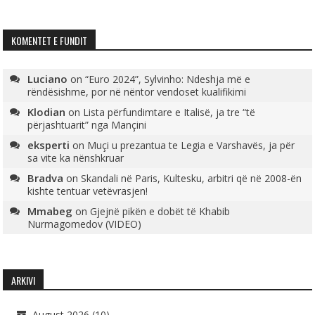
KOMENTET E FUNDIT
Luciano
on
“Euro 2024”, Sylvinho: Ndeshja më e
rëndësishme, por në nëntor vendoset kualifikimi
Klodian
on
Lista përfundimtare e Italisë, ja tre “të
përjashtuarit” nga Mançini
eksperti
on
Muçi u prezantua te Legia e Varshavës, ja për
sa vite ka nënshkruar
Bradva
on
Skandali në Paris, Kultesku, arbitri që në 2008-ën
kishte tentuar vetëvrasjen!
Mmabeg
on
Gjejnë pikën e dobët të Khabib
Nurmagomedov (VIDEO)
ARKIVI
August 2026
(10)