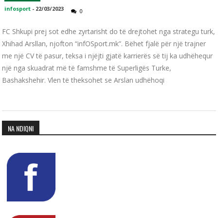
infosport
-
22/03/2023
0
FC Shkupi prej sot edhe zyrtarisht do të drejtohet nga strategu turk,
Xhihad Arsllan, njofton “infOSport.mk”. Bëhet fjalë për një trajner
me një CV të pasur, teksa i njëjti gjatë karrierës së tij ka udhëhequr
një nga skuadrat më të famshme të Superligës Turke,
Bashakshehir. Vlen të theksohet se Arslan udhëhoqi
NA NDIQNI