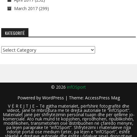
March 2017
(299)
KATEGORITË
Kategoritë
© 2026
infOSport
Powered by
WordPress
| Theme:
AccessPress Mag
V Ë R E J T J E – Të gjitha materialet, përfshirë fotografitë dhe
videot, janë të mbrojtura me të drejta autoriale të “infOSport”.
Materialet janë për shfrytëzimin personal tuajin dhe për qëllime jo-
komerciale. Ato nuk mund të kopjohen, riprodhohen, ripublikohen,
modifikohen, transmetohen ose distribuohen në çfarëdo mënyre,
pa lejen paraprake të “infOSport”. Shfrytëzimi i materialeve nga
ndonjë portal ose medium tjetër, pa lejen e “infOSport”, është
shkelje e drejtave autoriale dhe është i ndaluar sipas dispozitave