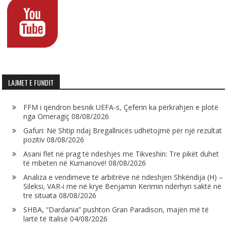
LAJMET E FUNDIT
FFM i qëndron besnik UEFA-s, Çeferin ka përkrahjen e plotë
nga Omeragiç
08/08/2026
Gafuri: Në Shtip ndaj Bregallnicës udhëtojmë për një rezultat
pozitiv
08/08/2026
Asani flet në prag të ndeshjes me Tikveshin: Tre pikët duhet
të mbeten në Kumanovë!
08/08/2026
Analiza e vendimeve të arbitrëve në ndeshjen Shkëndija (H) –
Sileksi, VAR-i me në krye Benjamin Kerimin ndërhyri saktë në
tre situata
08/08/2026
SHBA, “Dardania” pushton Gran Paradison, majën më të
lartë të Italisë
04/08/2026