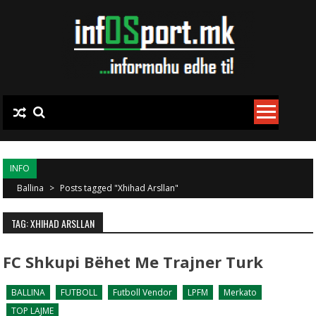
Skip to content
INFO
Ballina
>
Posts tagged "Xhihad Arsllan"
TAG: XHIHAD ARSLLAN
FC Shkupi Bëhet Me Trajner Turk
BALLINA
FUTBOLL
Futboll Vendor
LPFM
Merkato
TOP LAJME