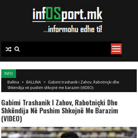
Skip to content
INFO
Ballina
>
BALLINA
>
Gabimi trashanik i Zahov, Rabotniçki dhe
Shkëndija në pushim shkojnë me barazim (VIDEO)
Gabimi Trashanik I Zahov, Rabotniçki Dhe
Shkëndija Në Pushim Shkojnë Me Barazim
(VIDEO)