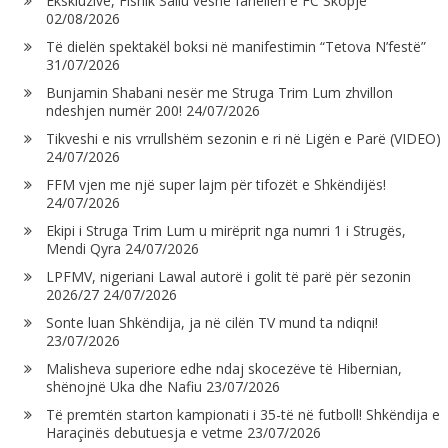
Ekskluzive, Fisnik Saliu veshë fanellën e FC Skopje
02/08/2026
Të dielën spektakël boksi në manifestimin “Tetova N’festë”
31/07/2026
Bunjamin Shabani nesër me Struga Trim Lum zhvillon
ndeshjen numër 200!
24/07/2026
Tikveshi e nis vrrullshëm sezonin e ri në Ligën e Parë (VIDEO)
24/07/2026
FFM vjen me një super lajm për tifozët e Shkëndijës!
24/07/2026
Ekipi i Struga Trim Lum u mirëprit nga numri 1 i Strugës,
Mendi Qyra
24/07/2026
LPFMV, nigeriani Lawal autorë i golit të parë për sezonin
2026/27
24/07/2026
Sonte luan Shkëndija, ja në cilën TV mund ta ndiqni!
23/07/2026
Malisheva superiore edhe ndaj skocezëve të Hibernian,
shënojnë Uka dhe Nafiu
23/07/2026
Të premtën starton kampionati i 35-të në futboll! Shkëndija e
Haraçinës debutuesja e vetme
23/07/2026