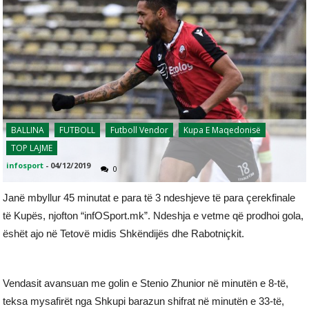
BALLINA
FUTBOLL
Futboll Vendor
Kupa E Maqedonisë
TOP LAJME
infosport
-
04/12/2019
0
Janë mbyllur 45 minutat e para të 3 ndeshjeve të para çerekfinale
të Kupës, njofton “infOSport.mk”. Ndeshja e vetme që prodhoi gola,
ëshët ajo në Tetovë midis Shkëndijës dhe Rabotniçkit.
Vendasit avansuan me golin e Stenio Zhunior në minutën e 8-të,
teksa mysafirët nga Shkupi barazun shifrat në minutën e 33-të,