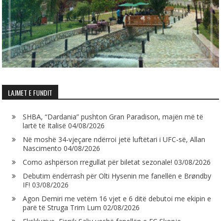
LAJMET E FUNDIT
SHBA, “Dardania” pushton Gran Paradison, majën më të
lartë të Italisë
04/08/2026
Në moshë 34-vjeçare ndërroi jetë luftëtari i UFC-së, Allan
Nascimento
04/08/2026
Como ashpërson rregullat për biletat sezonale!
03/08/2026
Debutim ëndërrash për Olti Hysenin me fanellën e Brøndby
IF!
03/08/2026
Agon Demiri me vetëm 16 vjet e 6 ditë debutoi me ekipin e
parë të Struga Trim Lum
02/08/2026