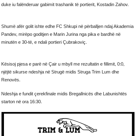
duke iu falënderuar gabimit trashanik të portierit, Kostadin Zahov.
Shumë afër golit ishte edhe FC Shkupi në përballjen ndaj Akademia
Pandev, mirëpo goditjen e Marin Jurina nga pika e bardhë në
minutën e 30-të, e ndali portieri Çubrakoviç.
Kësisoj pjesa e parë në Çair u mbyll me rezultatin e fillimit, 0:0,
njëjtë sikurse ndeshja në Strugë midis Struga Trim Lum dhe
Renovës.
Ndeshja e fundit çerekfinale midis Bregallnicës dhe Labunishtës
starton në ora 16:30.