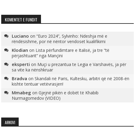
KOMENTET E FUNDIT
Luciano
on
“Euro 2024”, Sylvinho: Ndeshja më e
rëndësishme, por në nëntor vendoset kualifikimi
Klodian
on
Lista përfundimtare e Italisë, ja tre “të
përjashtuarit” nga Mançini
eksperti
on
Muçi u prezantua te Legia e Varshavës, ja për
sa vite ka nënshkruar
Bradva
on
Skandali në Paris, Kultesku, arbitri që në 2008-ën
kishte tentuar vetëvrasjen!
Mmabeg
on
Gjejnë pikën e dobët të Khabib
Nurmagomedov (VIDEO)
ARKIVI