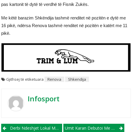
pas kartonit të dytë të verdhë të Fisnik Zukës.
Me këtë barazim Shkëndija tashmë renditet në pozitën e dytë me
16 pikë, ndërsa Renova tashmë renditet në pozitën e katërt me 11
pikë.
Gjithsej të etiketuara
Renova
Shkendija
Infosport
Post navigation
Derbi Ndeshjet Lokal Mbyllen Me Barazime, Vardari Nuk Ndalet
Umit Karan Debutoi Me Barazim Te FC Shkupit