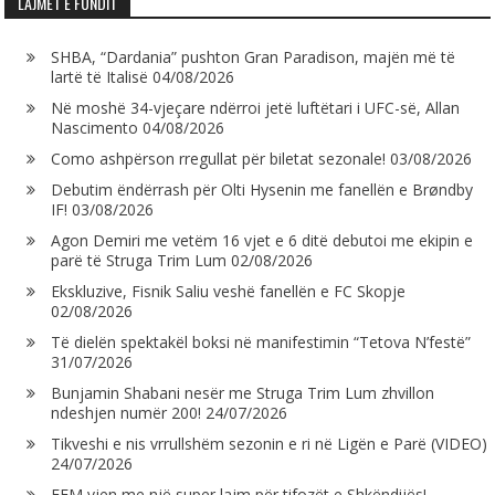
LAJMET E FUNDIT
SHBA, “Dardania” pushton Gran Paradison, majën më të
lartë të Italisë
04/08/2026
Në moshë 34-vjeçare ndërroi jetë luftëtari i UFC-së, Allan
Nascimento
04/08/2026
Como ashpërson rregullat për biletat sezonale!
03/08/2026
Debutim ëndërrash për Olti Hysenin me fanellën e Brøndby
IF!
03/08/2026
Agon Demiri me vetëm 16 vjet e 6 ditë debutoi me ekipin e
parë të Struga Trim Lum
02/08/2026
Ekskluzive, Fisnik Saliu veshë fanellën e FC Skopje
02/08/2026
Të dielën spektakël boksi në manifestimin “Tetova N’festë”
31/07/2026
Bunjamin Shabani nesër me Struga Trim Lum zhvillon
ndeshjen numër 200!
24/07/2026
Tikveshi e nis vrrullshëm sezonin e ri në Ligën e Parë (VIDEO)
24/07/2026
FFM vjen me një super lajm për tifozët e Shkëndijës!