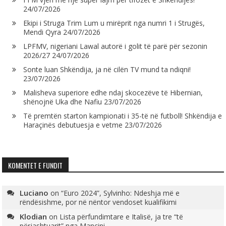
24/07/2026
Ekipi i Struga Trim Lum u mirëprit nga numri 1 i Strugës,
Mendi Qyra
24/07/2026
LPFMV, nigeriani Lawal autorë i golit të parë për sezonin
2026/27
24/07/2026
Sonte luan Shkëndija, ja në cilën TV mund ta ndiqni!
23/07/2026
Malisheva superiore edhe ndaj skocezëve të Hibernian,
shënojnë Uka dhe Nafiu
23/07/2026
Të premtën starton kampionati i 35-të në futboll! Shkëndija e
Haraçinës debutuesja e vetme
23/07/2026
KOMENTET E FUNDIT
Luciano
on
“Euro 2024”, Sylvinho: Ndeshja më e
rëndësishme, por në nëntor vendoset kualifikimi
Klodian
on
Lista përfundimtare e Italisë, ja tre “të
përjashtuarit” nga Mançini