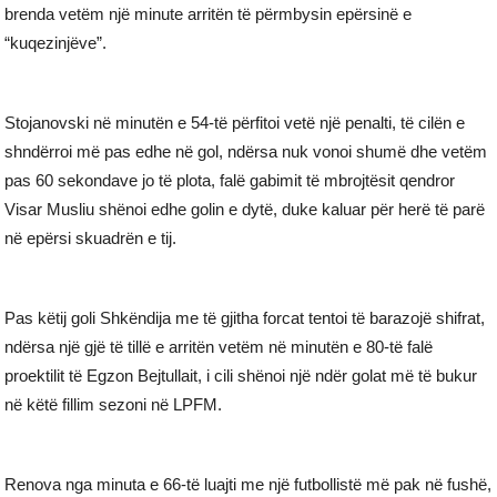
brenda vetëm një minute arritën të përmbysin epërsinë e
“kuqezinjëve”.
Stojanovski në minutën e 54-të përfitoi vetë një penalti, të cilën e
shndërroi më pas edhe në gol, ndërsa nuk vonoi shumë dhe vetëm
pas 60 sekondave jo të plota, falë gabimit të mbrojtësit qendror
Visar Musliu shënoi edhe golin e dytë, duke kaluar për herë të parë
në epërsi skuadrën e tij.
Pas këtij goli Shkëndija me të gjitha forcat tentoi të barazojë shifrat,
ndërsa një gjë të tillë e arritën vetëm në minutën e 80-të falë
proektilit të Egzon Bejtullait, i cili shënoi një ndër golat më të bukur
në këtë fillim sezoni në LPFM.
Renova nga minuta e 66-të luajti me një futbollistë më pak në fushë,