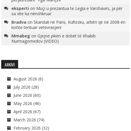
eksperti
on
Muçi u prezantua te Legia e Varshavës, ja për
sa vite ka nënshkruar
Bradva
on
Skandali në Paris, Kultesku, arbitri që në 2008-ën
kishte tentuar vetëvrasjen!
Mmabeg
on
Gjejnë pikën e dobët të Khabib
Nurmagomedov (VIDEO)
ARKIVI
August 2026
(6)
July 2026
(28)
June 2026
(60)
May 2026
(46)
April 2026
(67)
March 2026
(74)
February 2026
(32)