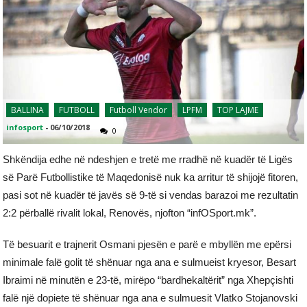
BALLINA
FUTBOLL
Futboll Vendor
LPFM
TOP LAJME
infosport
-
06/10/2018
0
Shkëndija edhe në ndeshjen e tretë me rradhë në kuadër të Ligës
së Parë Futbollistike të Maqedonisë nuk ka arritur të shijojë fitoren,
pasi sot në kuadër të javës së 9-të si vendas barazoi me rezultatin
2:2 përballë rivalit lokal, Renovës, njofton “infOSport.mk”.
Të besuarit e trajnerit Osmani pjesën e parë e mbyllën me epërsi
minimale falë golit të shënuar nga ana e sulmueist kryesor, Besart
Ibraimi në minutën e 23-të, mirëpo “bardhekaltërit” nga Xhepçishti
falë një dopiete të shënuar nga ana e sulmuesit Vlatko Stojanovski