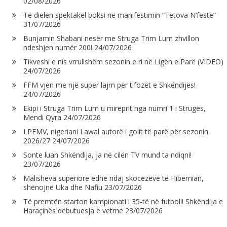
02/08/2026
Të dielën spektakël boksi në manifestimin “Tetova N’festë”
31/07/2026
Bunjamin Shabani nesër me Struga Trim Lum zhvillon
ndeshjen numër 200!
24/07/2026
Tikveshi e nis vrrullshëm sezonin e ri në Ligën e Parë (VIDEO)
24/07/2026
FFM vjen me një super lajm për tifozët e Shkëndijës!
24/07/2026
Ekipi i Struga Trim Lum u mirëprit nga numri 1 i Strugës,
Mendi Qyra
24/07/2026
LPFMV, nigeriani Lawal autorë i golit të parë për sezonin
2026/27
24/07/2026
Sonte luan Shkëndija, ja në cilën TV mund ta ndiqni!
23/07/2026
Malisheva superiore edhe ndaj skocezëve të Hibernian,
shënojnë Uka dhe Nafiu
23/07/2026
Të premtën starton kampionati i 35-të në futboll! Shkëndija e
Haraçinës debutuesja e vetme
23/07/2026