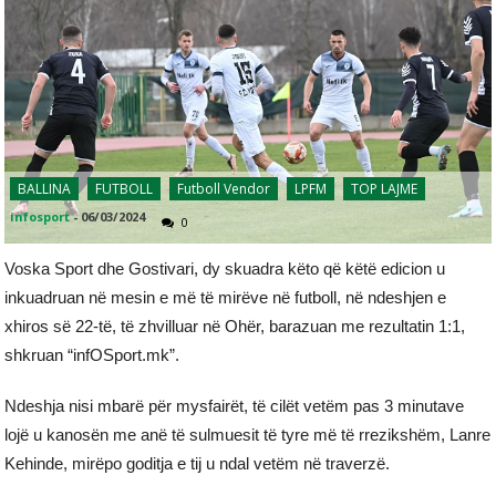
BALLINA
FUTBOLL
Futboll Vendor
LPFM
TOP LAJME
infosport
-
06/03/2024
0
Voska Sport dhe Gostivari, dy skuadra këto që këtë edicion u
inkuadruan në mesin e më të mirëve në futboll, në ndeshjen e
xhiros së 22-të, të zhvilluar në Ohër, barazuan me rezultatin 1:1,
shkruan “infOSport.mk”.
Ndeshja nisi mbarë për mysfairët, të cilët vetëm pas 3 minutave
lojë u kanosën me anë të sulmuesit të tyre më të rrezikshëm, Lanre
Kehinde, mirëpo goditja e tij u ndal vetëm në traverzë.