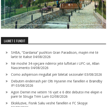
LAJMET E FUNDIT
SHBA, “Dardania” pushton Gran Paradison, majën më të
lartë të Italisë
04/08/2026
Në moshë 34-vjeçare ndërroi jetë luftëtari i UFC-së, Allan
Nascimento
04/08/2026
Como ashpërson rregullat për biletat sezonale!
03/08/2026
Debutim ëndërrash për Olti Hysenin me fanellën e Brøndby
IF!
03/08/2026
Agon Demiri me vetëm 16 vjet e 6 ditë debutoi me ekipin e
parë të Struga Trim Lum
02/08/2026
Ekskluzive, Fisnik Saliu veshë fanellën e FC Skopje