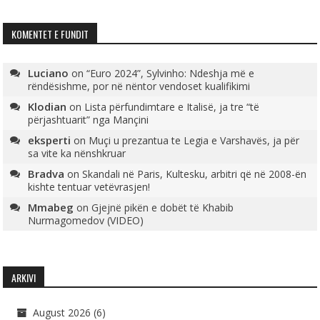
KOMENTET E FUNDIT
Luciano
on
“Euro 2024”, Sylvinho: Ndeshja më e
rëndësishme, por në nëntor vendoset kualifikimi
Klodian
on
Lista përfundimtare e Italisë, ja tre “të
përjashtuarit” nga Mançini
eksperti
on
Muçi u prezantua te Legia e Varshavës, ja për
sa vite ka nënshkruar
Bradva
on
Skandali në Paris, Kultesku, arbitri që në 2008-ën
kishte tentuar vetëvrasjen!
Mmabeg
on
Gjejnë pikën e dobët të Khabib
Nurmagomedov (VIDEO)
ARKIVI
August 2026
(6)