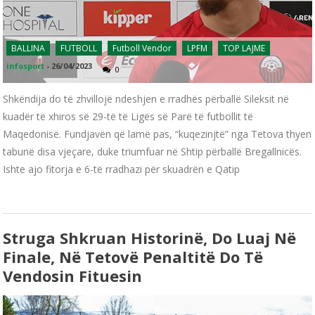
BALLINA
FUTBOLL
Futboll Vendor
LPFM
TOP LAJME
infosport
-
26/04/2023
0
Shkëndija do të zhvillojë ndeshjen e rradhës përballë Sileksit në
kuadër të xhiros së 29-të të Ligës së Parë të futbollit të
Maqedonisë. Fundjavën që lamë pas, “kuqezinjtë” nga Tetova thyen
tabunë disa vjeçare, duke triumfuar në Shtip përballë Bregallnicës.
Ishte ajo fitorja e 6-të rradhazi për skuadrën e Qatip
Struga Shkruan Historinë, Do Luaj Në
Finale, Në Tetovë Penaltitë Do Të
Vendosin Fituesin