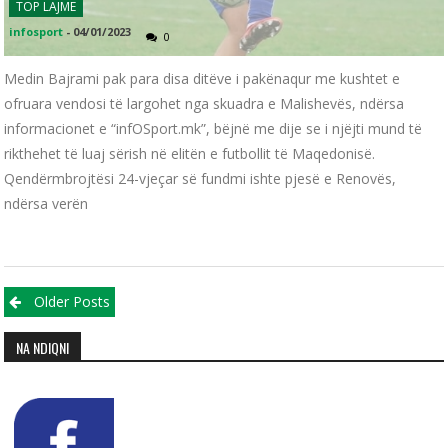
TOP LAJME
infosport
-
04/01/2023
0
Medin Bajrami pak para disa ditëve i pakënaqur me kushtet e
ofruara vendosi të largohet nga skuadra e Malishevës, ndërsa
informacionet e “infOSport.mk”, bëjnë me dije se i njëjti mund të
rikthehet të luaj sërish në elitën e futbollit të Maqedonisë.
Qendërmbrojtësi 24-vjeçar së fundmi ishte pjesë e Renovës,
ndërsa verën
Posts navigation
Older Posts
NA NDIQNI