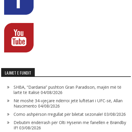
LAJMET E FUNDIT
SHBA, “Dardania” pushton Gran Paradison, majën më të
lartë të Italisë
04/08/2026
Në moshë 34-vjeçare ndërroi jetë luftëtari i UFC-së, Allan
Nascimento
04/08/2026
Como ashpërson rregullat për biletat sezonale!
03/08/2026
Debutim ëndërrash për Olti Hysenin me fanellën e Brøndby
IF!
03/08/2026