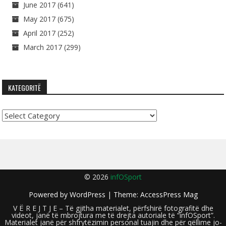
June 2017
(641)
May 2017
(675)
April 2017
(252)
March 2017
(299)
KATEGORITË
Kategoritë
© 2026
infOSport
Powered by
WordPress
| Theme:
AccessPress Mag
V Ë R E J T J E – Të gjitha materialet, përfshirë fotografitë dhe
videot, janë të mbrojtura me të drejta autoriale të “infOSport”.
Materialet janë për shfrytëzimin personal tuajin dhe për qëllime jo-