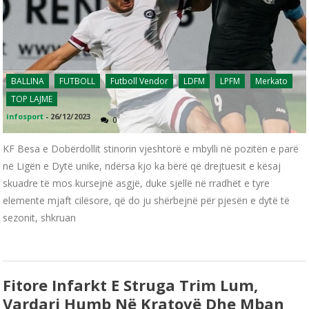
BALLINA
FUTBOLL
Futboll Vendor
LDFM
LPFM
Merkato
TOP LAJME
infosport
-
26/12/2023
0
KF Besa e Dobërdollit stinorin vjeshtorë e mbylli në pozitën e parë
në Ligën e Dytë unike, ndërsa kjo ka bërë që drejtuesit e kësaj
skuadre të mos kursejnë asgjë, duke sjellë në rradhët e tyre
elemente mjaft cilësore, që do ju shërbejnë për pjesën e dytë të
sezonit, shkruan
Fitore Infarkt E Struga Trim Lum,
Vardari Humb Në Kratovë Dhe Mban