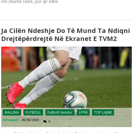
më shumë raste, por që edhe
Ja Cilën Ndeshje Do Të Mund Ta Ndiqni
Drejtëpërdrejtë Në Ekranet E TVM2
BALLINA
FUTBOLL
Futboll Vendor
LPFM
TOP LAJME
infosport
-
05/05/2023
0