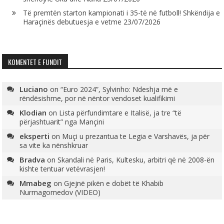
Të premtën starton kampionati i 35-të në futboll! Shkëndija e
Haraçinës debutuesja e vetme
23/07/2026
KOMENTET E FUNDIT
Luciano
on
“Euro 2024”, Sylvinho: Ndeshja më e
rëndësishme, por në nëntor vendoset kualifikimi
Klodian
on
Lista përfundimtare e Italisë, ja tre “të
përjashtuarit” nga Mançini
eksperti
on
Muçi u prezantua te Legia e Varshavës, ja për
sa vite ka nënshkruar
Bradva
on
Skandali në Paris, Kultesku, arbitri që në 2008-ën
kishte tentuar vetëvrasjen!
Mmabeg
on
Gjejnë pikën e dobët të Khabib
Nurmagomedov (VIDEO)