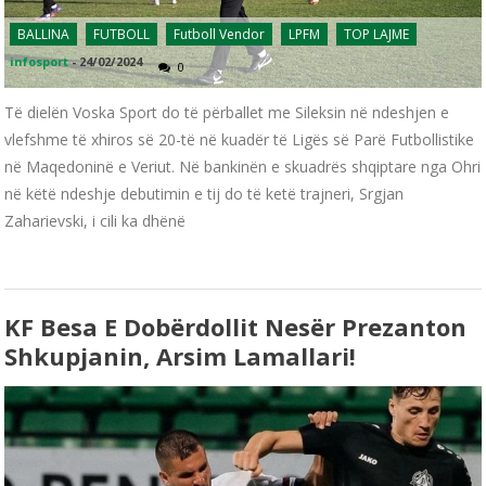
BALLINA
FUTBOLL
Futboll Vendor
LPFM
TOP LAJME
infosport
-
24/02/2024
0
Të dielën Voska Sport do të përballet me Sileksin në ndeshjen e
vlefshme të xhiros së 20-të në kuadër të Ligës së Parë Futbollistike
në Maqedoninë e Veriut. Në bankinën e skuadrës shqiptare nga Ohri
në këtë ndeshje debutimin e tij do të ketë trajneri, Srgjan
Zaharievski, i cili ka dhënë
KF Besa E Dobërdollit Nesër Prezanton
Shkupjanin, Arsim Lamallari!