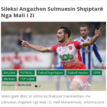
Sileksi Angazhon Sulmuesin Shqiptarë
Nga Mali I Zi
BALLINA
FUTBOLL
Futboll Nga Rajoni
Futboll Vendor
LPFM
Merkato
TOP LAJME
infosport
-
06/01/2023
0
Sileksi gjatë ditës së sotme ka finalizuar marrëveshjen me
sulmuesin shqiptarë nga Mali i Zi, Halil Muharemoviç. Informacione