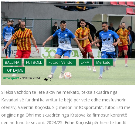
BALLINA
FUTBOLL
Futboll Vendor
LPFM
Merkato
TOP LAJME
infosport
-
11/07/2024
0
Sileksi vazhdon të jetë aktiv në merkato, teksa skuadra nga
Kavadari së fundmi ka arritur të bëjë për vete edhe mesfushorin
ofenziv, Valentin Koçoski. Siç mëson “infOSport.mk”, futbollisti me
origjinë nga Ohri me skuadrën nga Kratova ka firmosur kontratë
deri në fund te sezonit 2024/25. Edhe Koçoski për herë të fundit