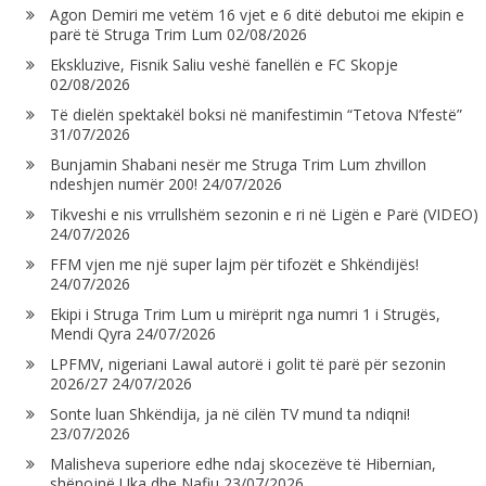
Agon Demiri me vetëm 16 vjet e 6 ditë debutoi me ekipin e
parë të Struga Trim Lum
02/08/2026
Ekskluzive, Fisnik Saliu veshë fanellën e FC Skopje
02/08/2026
Të dielën spektakël boksi në manifestimin “Tetova N’festë”
31/07/2026
Bunjamin Shabani nesër me Struga Trim Lum zhvillon
ndeshjen numër 200!
24/07/2026
Tikveshi e nis vrrullshëm sezonin e ri në Ligën e Parë (VIDEO)
24/07/2026
FFM vjen me një super lajm për tifozët e Shkëndijës!
24/07/2026
Ekipi i Struga Trim Lum u mirëprit nga numri 1 i Strugës,
Mendi Qyra
24/07/2026
LPFMV, nigeriani Lawal autorë i golit të parë për sezonin
2026/27
24/07/2026
Sonte luan Shkëndija, ja në cilën TV mund ta ndiqni!
23/07/2026
Malisheva superiore edhe ndaj skocezëve të Hibernian,
shënojnë Uka dhe Nafiu
23/07/2026