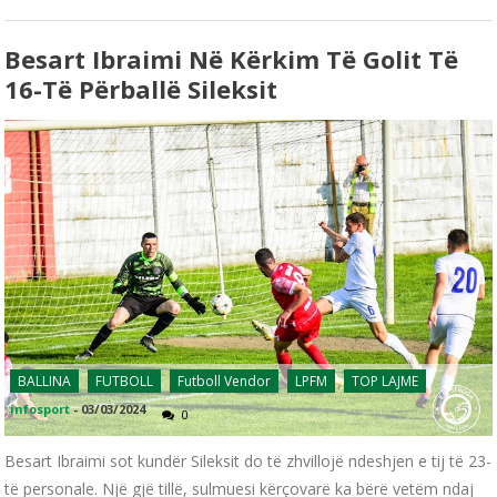
Besart Ibraimi Në Kërkim Të Golit Të
16-Të Përballë Sileksit
BALLINA
FUTBOLL
Futboll Vendor
LPFM
TOP LAJME
infosport
-
03/03/2024
0
Besart Ibraimi sot kundër Sileksit do të zhvillojë ndeshjen e tij të 23-
të personale. Një gjë tillë, sulmuesi kërçovarë ka bërë vetëm ndaj