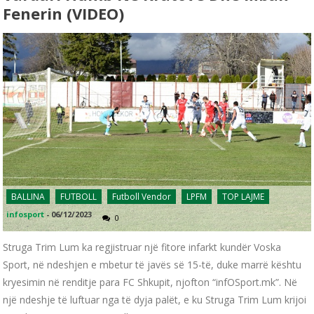
Fenerin (VIDEO)
BALLINA
FUTBOLL
Futboll Vendor
LPFM
TOP LAJME
infosport
-
06/12/2023
0
Struga Trim Lum ka regjistruar një fitore infarkt kundër Voska
Sport, në ndeshjen e mbetur të javës së 15-të, duke marrë kështu
kryesimin në renditje para FC Shkupit, njofton “infOSport.mk”. Në
një ndeshje të luftuar nga të dyja palët, e ku Struga Trim Lum krijoi