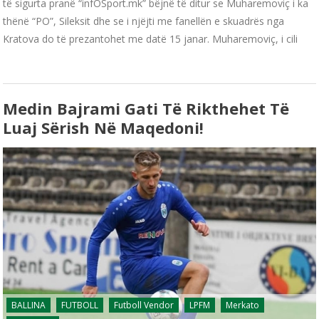
të sigurta pranë “infOSport.mk” bëjnë të ditur se Muharemoviç i ka
thënë “PO”, Sileksit dhe se i njëjti me fanellën e skuadrës nga
Kratova do të prezantohet me datë 15 janar. Muharemoviç, i cili
Medin Bajrami Gati Të Rikthehet Të
Luaj Sërish Në Maqedoni!
BALLINA
FUTBOLL
Futboll Vendor
LPFM
Merkato