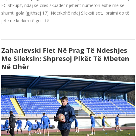
FC Shkupit, ndaj së cilës skuadër njëherit numëron edhe më së
shumti gola (gjithsej 17). Ndërkohë ndaj Sileksit sot, Ibraimi do të
jetë në kërkim të golit të
Zaharievski Flet Në Prag Të Ndeshjes
Me Sileksin: Shpresoj Pikët Të Mbeten
Në Ohër