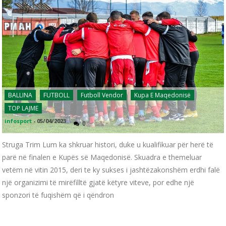
BALLINA
FUTBOLL
Futboll Vendor
Kupa E Maqedonisë
TOP LAJME
infosport
-
05/04/2023
0
Struga Trim Lum ka shkruar histori, duke u kualifikuar për herë të
parë në finalen e Kupës së Maqedonisë. Skuadra e themeluar
vetëm në vitin 2015, deri te ky sukses i jashtëzakonshëm erdhi falë
një organizimi të mirëfilltë gjatë këtyre viteve, por edhe një
sponzori të fuqishëm që i qëndron