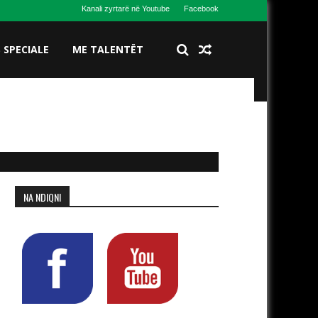
Kanali zyrtarë në Youtube
Facebook
S SPECIALE
ME TALENTËT
NA NDIQNI