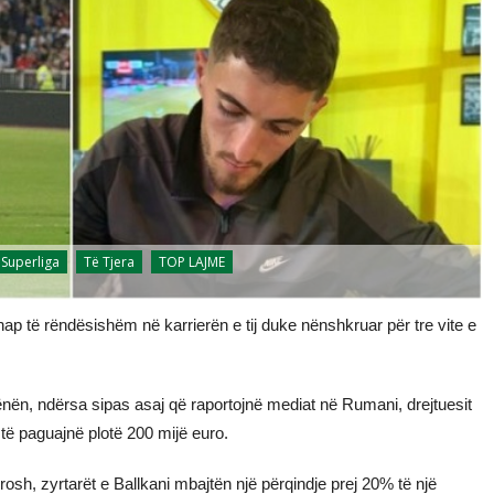
 Superliga
Të Tjera
TOP LAJME
 hap të rëndësishëm në karrierën e tij duke nënshkruar për tre vite e
 hënën, ndërsa sipas asaj që raportojnë mediat në Rumani, drejtuesit
 të paguajnë plotë 200 mijë euro.
osh, zyrtarët e Ballkani mbajtën një përqindje prej 20% të një