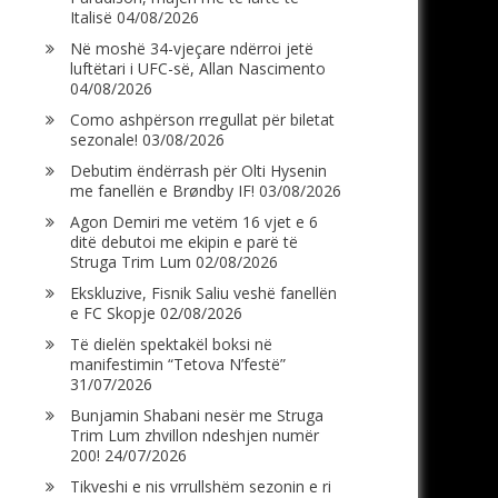
Italisë
04/08/2026
Në moshë 34-vjeçare ndërroi jetë
luftëtari i UFC-së, Allan Nascimento
04/08/2026
Como ashpërson rregullat për biletat
sezonale!
03/08/2026
Debutim ëndërrash për Olti Hysenin
me fanellën e Brøndby IF!
03/08/2026
Agon Demiri me vetëm 16 vjet e 6
ditë debutoi me ekipin e parë të
Struga Trim Lum
02/08/2026
Ekskluzive, Fisnik Saliu veshë fanellën
e FC Skopje
02/08/2026
Të dielën spektakël boksi në
manifestimin “Tetova N’festë”
31/07/2026
Bunjamin Shabani nesër me Struga
Trim Lum zhvillon ndeshjen numër
200!
24/07/2026
Tikveshi e nis vrrullshëm sezonin e ri