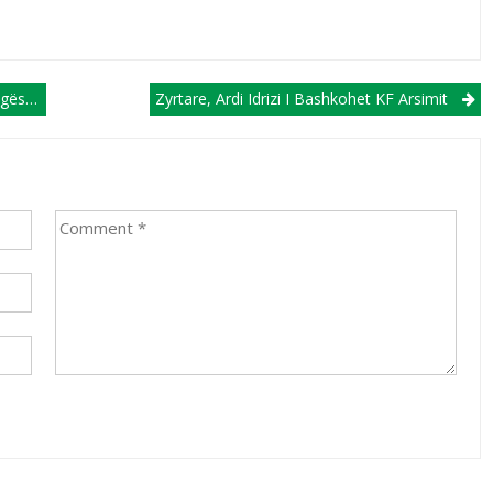
levlja
Zyrtare, Ardi Idrizi I Bashkohet KF Arsimit