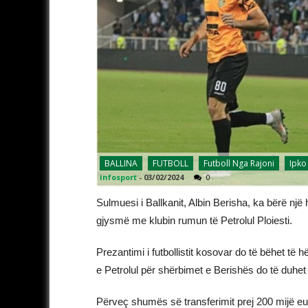
BALLINA
FUTBOLL
Futboll Nga Rajoni
Ipko
infosport
-
03/02/2024
0
Sulmuesi i Ballkanit, Albin Berisha, ka bërë një
gjysmë me klubin rumun të Petrolul Ploiesti.
Prezantimi i futbollistit kosovar do të bëhet të
e Petrolul për shërbimet e Berishës do të duhet
Përveç shumës së transferimit prej 200 mijë eur