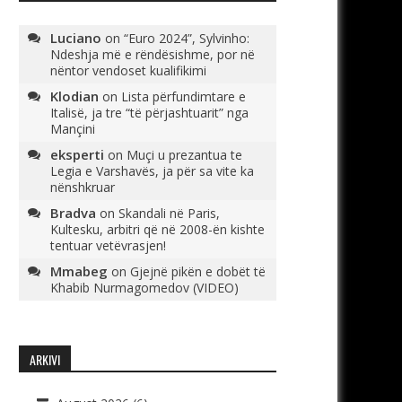
Luciano
on
“Euro 2024”, Sylvinho:
Ndeshja më e rëndësishme, por në
nëntor vendoset kualifikimi
Klodian
on
Lista përfundimtare e
Italisë, ja tre “të përjashtuarit” nga
Mançini
eksperti
on
Muçi u prezantua te
Legia e Varshavës, ja për sa vite ka
nënshkruar
Bradva
on
Skandali në Paris,
Kultesku, arbitri që në 2008-ën kishte
tentuar vetëvrasjen!
Mmabeg
on
Gjejnë pikën e dobët të
Khabib Nurmagomedov (VIDEO)
ARKIVI