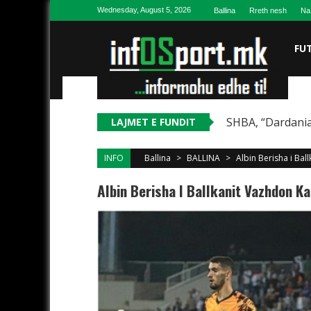
Skip to content
Wednesday, August 5, 2026
Ballina
Rreth nesh
Na
FU
SHBA, “Dardania
LAJMET E FUNDIT
INFO
Ballina
>
BALLINA
>
Albin Berisha i Bal
Albin Berisha I Ballkanit Vazhdon K