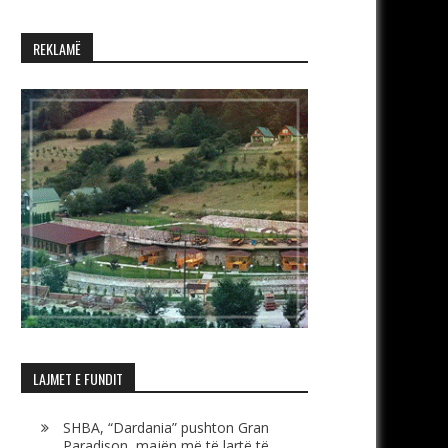
REKLAMË
LAJMET E FUNDIT
SHBA, “Dardania” pushton Gran
Paradison, majën më të lartë të