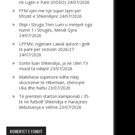
në Ligën e Parë (VIDEO)
24/07/2026
FFM vjen me një super lajm për
tifozët e Shkëndijës!
24/07/2026
Ekipi i Struga Trim Lum u mirëprit nga
numri 1 i Strugës, Mendi Qyra
24/07/2026
LPFMV, nigeriani Lawal autorë i golit
të parë për sezonin 2026/27
24/07/2026
Sonte luan Shkëndija, ja në cilën TV
mund ta ndiqni!
23/07/2026
Malisheva superiore edhe ndaj
skocezëve të Hibernian, shënojnë
Uka dhe Nafiu
23/07/2026
Të premtën starton kampionati i 35-
të në futboll! Shkëndija e Haraçinës
debutuesja e vetme
23/07/2026
KOMENTET E FUNDIT