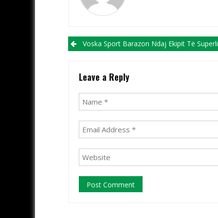
Post navigation
Voska Sport Barazon Ndaj Ekipit Të Superligës Malazeze, Rudar P
Leave a Reply