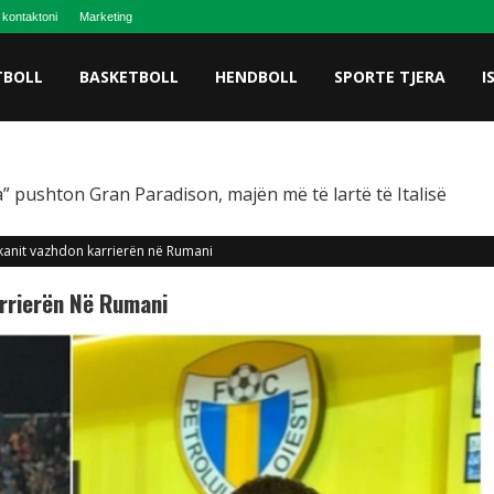
 kontaktoni
Marketing
TBOLL
BASKETBOLL
HENDBOLL
SPORTE TJERA
I
” pushton Gran Paradison, majën më të lartë të Italisë
lkanit vazhdon karrierën në Rumani
arrierën Në Rumani