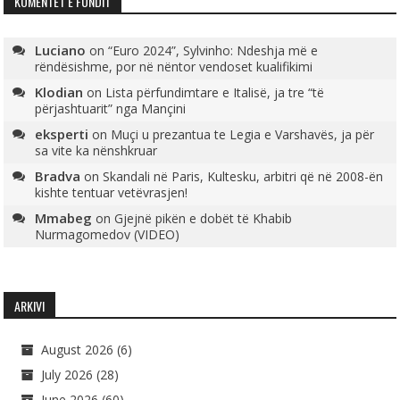
KOMENTET E FUNDIT
Luciano
on
“Euro 2024”, Sylvinho: Ndeshja më e
rëndësishme, por në nëntor vendoset kualifikimi
Klodian
on
Lista përfundimtare e Italisë, ja tre “të
përjashtuarit” nga Mançini
eksperti
on
Muçi u prezantua te Legia e Varshavës, ja për
sa vite ka nënshkruar
Bradva
on
Skandali në Paris, Kultesku, arbitri që në 2008-ën
kishte tentuar vetëvrasjen!
Mmabeg
on
Gjejnë pikën e dobët të Khabib
Nurmagomedov (VIDEO)
ARKIVI
August 2026
(6)
July 2026
(28)
June 2026
(60)