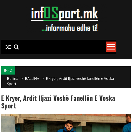
Skip to content
INFO
Ballina
>
BALLINA
>
E kryer, Ardit Iljazi veshë fanellën e Voska
Sport
E Kryer, Ardit Iljazi Veshë Fanellën E Voska
Sport