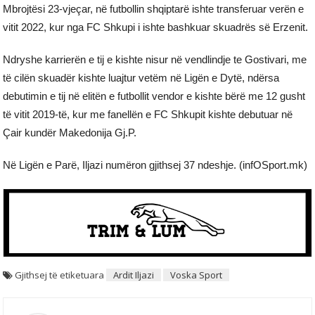
Mbrojtësi 23-vjeçar, në futbollin shqiptarë ishte transferuar verën e
vitit 2022, kur nga FC Shkupi i ishte bashkuar skuadrës së Erzenit.
Ndryshe karrierën e tij e kishte nisur në vendlindje te Gostivari, me
të cilën skuadër kishte luajtur vetëm në Ligën e Dytë, ndërsa
debutimin e tij në elitën e futbollit vendor e kishte bërë me 12 gusht
të vitit 2019-të, kur me fanellën e FC Shkupit kishte debutuar në
Çair kundër Makedonija Gj.P.
Në Ligën e Parë, Iljazi numëron gjithsej 37 ndeshje. (infOSport.mk)
Gjithsej të etiketuara
Ardit Iljazi
Voska Sport