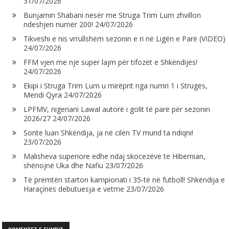
31/07/2026
Bunjamin Shabani nesër me Struga Trim Lum zhvillon
ndeshjen numër 200!
24/07/2026
Tikveshi e nis vrrullshëm sezonin e ri në Ligën e Parë (VIDEO)
24/07/2026
FFM vjen me një super lajm për tifozët e Shkëndijës!
24/07/2026
Ekipi i Struga Trim Lum u mirëprit nga numri 1 i Strugës,
Mendi Qyra
24/07/2026
LPFMV, nigeriani Lawal autorë i golit të parë për sezonin
2026/27
24/07/2026
Sonte luan Shkëndija, ja në cilën TV mund ta ndiqni!
23/07/2026
Malisheva superiore edhe ndaj skocezëve të Hibernian,
shënojnë Uka dhe Nafiu
23/07/2026
Të premtën starton kampionati i 35-të në futboll! Shkëndija e
Haraçinës debutuesja e vetme
23/07/2026