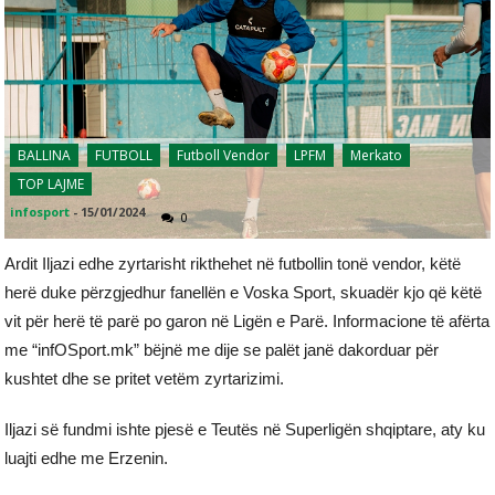
BALLINA
FUTBOLL
Futboll Vendor
LPFM
Merkato
TOP LAJME
infosport
-
15/01/2024
0
Ardit Iljazi edhe zyrtarisht rikthehet në futbollin tonë vendor, këtë
herë duke përzgjedhur fanellën e Voska Sport, skuadër kjo që këtë
vit për herë të parë po garon në Ligën e Parë. Informacione të afërta
me “infOSport.mk” bëjnë me dije se palët janë dakorduar për
kushtet dhe se pritet vetëm zyrtarizimi.
Iljazi së fundmi ishte pjesë e Teutës në Superligën shqiptare, aty ku
luajti edhe me Erzenin.