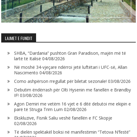
LAJMET E FUNDIT
SHBA, “Dardania” pushton Gran Paradison, majën më të
lartë të Italisë
04/08/2026
Në moshë 34-vjeçare ndërroi jetë luftëtari i UFC-së, Allan
Nascimento
04/08/2026
Como ashpërson rregullat për biletat sezonale!
03/08/2026
Debutim ëndërrash për Olti Hysenin me fanellën e Brøndby
IF!
03/08/2026
Agon Demiri me vetëm 16 vjet e 6 ditë debutoi me ekipin e
parë të Struga Trim Lum
02/08/2026
Ekskluzive, Fisnik Saliu veshë fanellën e FC Skopje
02/08/2026
Të dielën spektakël boksi në manifestimin “Tetova N’festë”