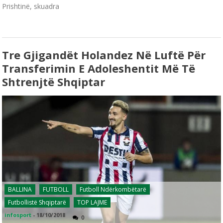
Prishtinë, skuadra
Tre Gjigandët Holandez Në Luftë Për
Transferimin E Adoleshentit Më Të
Shtrenjtë Shqiptar
BALLINA
FUTBOLL
Futboll Ndërkombëtarë
Futbollistë Shqiptarë
TOP LAJME
infosport
-
18/10/2018
0