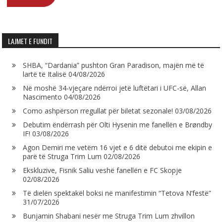
LAJMET E FUNDIT
SHBA, “Dardania” pushton Gran Paradison, majën më të
lartë të Italisë
04/08/2026
Në moshë 34-vjeçare ndërroi jetë luftëtari i UFC-së, Allan
Nascimento
04/08/2026
Como ashpërson rregullat për biletat sezonale!
03/08/2026
Debutim ëndërrash për Olti Hysenin me fanellën e Brøndby
IF!
03/08/2026
Agon Demiri me vetëm 16 vjet e 6 ditë debutoi me ekipin e
parë të Struga Trim Lum
02/08/2026
Ekskluzive, Fisnik Saliu veshë fanellën e FC Skopje
02/08/2026
Të dielën spektakël boksi në manifestimin “Tetova N’festë”
31/07/2026
Bunjamin Shabani nesër me Struga Trim Lum zhvillon