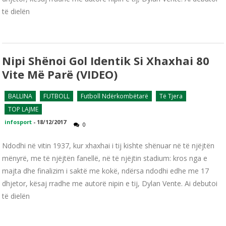
të dielën
Nipi Shënoi Gol Identik Si Xhaxhai 80
Vite Më Parë (VIDEO)
BALLINA
FUTBOLL
Futboll Ndërkombëtarë
Të Tjera
TOP LAJME
infosport
-
18/12/2017
0
Ndodhi në vitin 1937, kur xhaxhai i tij kishte shënuar në të njëjtën
mënyrë, me të njëjtën fanellë, në të njëjtin stadium: kros nga e
majta dhe finalizim i saktë me kokë, ndërsa ndodhi edhe me 17
dhjetor, kësaj rradhe me autorë nipin e tij, Dylan Vente. Ai debutoi
të dielën