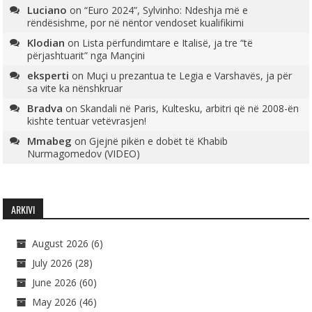
Luciano
on
“Euro 2024”, Sylvinho: Ndeshja më e
rëndësishme, por në nëntor vendoset kualifikimi
Klodian
on
Lista përfundimtare e Italisë, ja tre “të
përjashtuarit” nga Mançini
eksperti
on
Muçi u prezantua te Legia e Varshavës, ja për
sa vite ka nënshkruar
Bradva
on
Skandali në Paris, Kultesku, arbitri që në 2008-ën
kishte tentuar vetëvrasjen!
Mmabeg
on
Gjejnë pikën e dobët të Khabib
Nurmagomedov (VIDEO)
ARKIVI
August 2026
(6)
July 2026
(28)
June 2026
(60)
May 2026
(46)