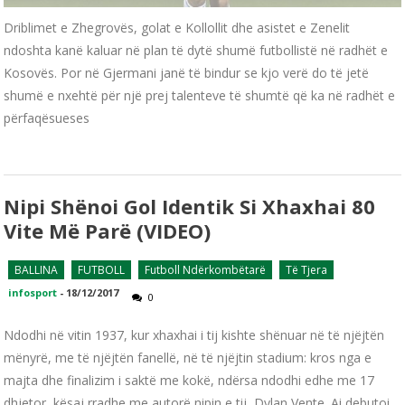
Driblimet e Zhegrovës, golat e Kollollit dhe asistet e Zenelit
ndoshta kanë kaluar në plan të dytë shumë futbollistë në radhët e
Kosovës. Por në Gjermani janë të bindur se kjo verë do të jetë
shumë e nxehtë për një prej talenteve të shumtë që ka në radhët e
përfaqësueses
Nipi Shënoi Gol Identik Si Xhaxhai 80
Vite Më Parë (VIDEO)
BALLINA
FUTBOLL
Futboll Ndërkombëtarë
Të Tjera
infosport
-
18/12/2017
0
Ndodhi në vitin 1937, kur xhaxhai i tij kishte shënuar në të njëjtën
mënyrë, me të njëjtën fanellë, në të njëjtin stadium: kros nga e
majta dhe finalizim i saktë me kokë, ndërsa ndodhi edhe me 17
dhjetor, kësaj rradhe me autorë nipin e tij, Dylan Vente. Ai debutoi