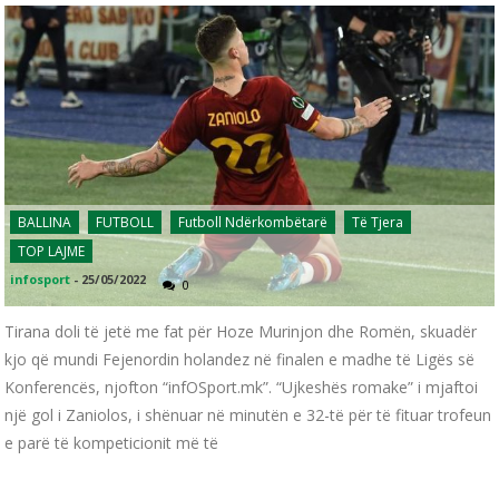
BALLINA
FUTBOLL
Futboll Ndërkombëtarë
Të Tjera
TOP LAJME
infosport
-
25/05/2022
0
Tirana doli të jetë me fat për Hoze Murinjon dhe Romën, skuadër
kjo që mundi Fejenordin holandez në finalen e madhe të Ligës së
Konferencës, njofton “infOSport.mk”. “Ujkeshës romake” i mjaftoi
një gol i Zaniolos, i shënuar në minutën e 32-të për të fituar trofeun
e parë të kompeticionit më të