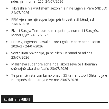
ndeshjen numër 200!
24/07/2026
Tikveshi e nis vrrullshëm sezonin e ri në Ligën e Parë (VIDEO)
24/07/2026
FFM vjen me një super lajm për tifozët e Shkëndijës!
24/07/2026
Ekipi i Struga Trim Lum u mirëprit nga numri 1 i Strugës,
Mendi Qyra
24/07/2026
LPFMV, nigeriani Lawal autorë i golit të parë për sezonin
2026/27
24/07/2026
Sonte luan Shkëndija, ja në cilën TV mund ta ndiqni!
23/07/2026
Malisheva superiore edhe ndaj skocezëve të Hibernian,
shënojnë Uka dhe Nafiu
23/07/2026
Të premtën starton kampionati i 35-të në futboll! Shkëndija e
Haraçinës debutuesja e vetme
23/07/2026
KOMENTET E FUNDIT