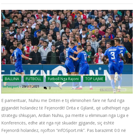
BALLINA
FUTBOLL
Futboll Nga Rajoni
TOP LAJME
infosport
-
29/07/2021
0
E pamerituar, Nuhiu me Dritën e tij eliminohen fare në fund nga
gjigandët holandez të Fejenordit! Drita e Gjilanit, që udhëhiqet nga
strategu shkupjan, Ardian Nuhiu, pa meritë u eliminuan nga Liga e
Konferencës, edhe atë nga një skuadër gjigande, siç është
Fejenordi holandez, njofton “infOSport.mk”. Pas barazimit 0:0 në