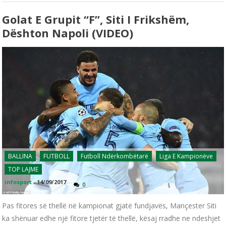
Golat E Grupit “F”, Siti I Frikshëm,
Dështon Napoli (VIDEO)
BALLINA
FUTBOLL
Futboll Ndërkombëtarë
Liga E Kampionëve
TOP LAJME
infosport
-
14/09/2017
0
Pas fitores së thellë në kampionat gjatë fundjavës, Mançester Siti
ka shënuar edhe një fitore tjetër të thellë, kësaj rradhe ne ndeshjet