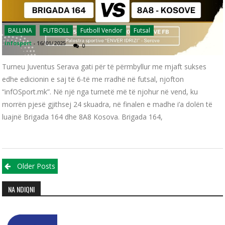
BALLINA
FUTBOLL
Futboll Vendor
Futsal
infosport
-
16/01/2025
0
Turneu Juventus Serava gati për të përmbyllur me mjaft sukses
edhe edicionin e saj të 6-të me rradhë në futsal, njofton
“infOSport.mk”. Në një nga turnetë më të njohur në vend, ku
morrën pjesë gjithsej 24 skuadra, në finalen e madhe i’a dolën të
luajnë Brigada 164 dhe 8A8 Kosova. Brigada 164,
Posts navigation
Older Posts
NA NDIQNI