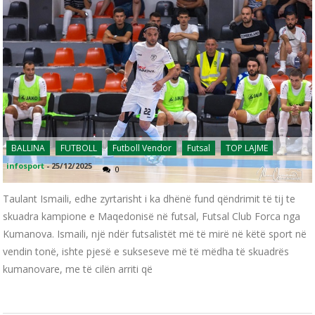
BALLINA
FUTBOLL
Futboll Vendor
Futsal
TOP LAJME
infosport
-
25/12/2025
0
Taulant Ismaili, edhe zyrtarisht i ka dhënë fund qëndrimit të tij te
skuadra kampione e Maqedonisë në futsal, Futsal Club Forca nga
Kumanova. Ismaili, një ndër futsalistët më të mirë në këtë sport në
vendin tonë, ishte pjesë e sukseseve më të mëdha të skuadrës
kumanovare, me të cilën arriti që