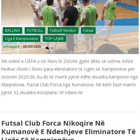
BALLINA
FUTBOLL
Futboll Vendor
Futsal
Liga E Kampionëve
TOP LAJME
infosport
-
03/07/2025
0
Në selinë e UEFA-s në Nion të Zvicrës gjatë ditës së sotme është
hedhur shorti i fazës para-eliminatore të Ligës së Kampionëve për
sezonin 2025/26, ku do të marrë pjesë edhe skuadra kampione nga
Maqedonia, Futsal Club Forca nga Kumanova. Në këtë fazë marrin
pjesë 32 skuadra europiane, të ndara në
Futsal Club Forca Nikoqire Në
Kumanovë E Ndeshjeve Eliminatore Të
Ligës Së Kampionëve