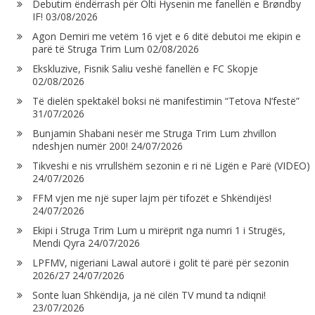
Debutim ëndërrash për Olti Hysenin me fanellën e Brøndby
IF!
03/08/2026
Agon Demiri me vetëm 16 vjet e 6 ditë debutoi me ekipin e
parë të Struga Trim Lum
02/08/2026
Ekskluzive, Fisnik Saliu veshë fanellën e FC Skopje
02/08/2026
Të dielën spektakël boksi në manifestimin “Tetova N’festë”
31/07/2026
Bunjamin Shabani nesër me Struga Trim Lum zhvillon
ndeshjen numër 200!
24/07/2026
Tikveshi e nis vrrullshëm sezonin e ri në Ligën e Parë (VIDEO)
24/07/2026
FFM vjen me një super lajm për tifozët e Shkëndijës!
24/07/2026
Ekipi i Struga Trim Lum u mirëprit nga numri 1 i Strugës,
Mendi Qyra
24/07/2026
LPFMV, nigeriani Lawal autorë i golit të parë për sezonin
2026/27
24/07/2026
Sonte luan Shkëndija, ja në cilën TV mund ta ndiqni!
23/07/2026