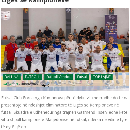
BALLINA
FUTBOLL
Futboll Vendor
Futsal
TOP LAJME
infosport
-
30/06/2025
0
Futsal Club Forca nga Kumanova për të dytin vit me rradhë do të na
prezantojë në ndeshjet eliminatore të Ligës së Kampionëve në
futsal. Skuadra e udhëhequr nga trajneri Gazmend Hiseni edhe këtë
vit u shpall kampione e Maqedonisë në futsal, ndërsa në vitin e tyre
të dytë që do