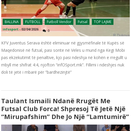
BALLINA
FUTBOLL
Futboll Vendor
Futsal
TOP LAJME
infosport
-
02/04/2026
0
KFV Juventus Serava është eliminuar në gjysmëfinale të Kupës së
Maqedonisë në futsal, pasi sonte në Veles u mund nga Kegi Mobi
pas ekzekutimit të penaltive, kjo pasi ndeshja në kohën e rregullt u
mbyll me shifrat 4:4, njofton “infOSport.mk”. Fillimi i ndeshjes nuk
doli të jetë i mbarë për “bardhezinjtë”
Taulant Ismaili Ndanë Rrugët Me
Futsal Club Forca! Shpresoj Të Jetë Një
“Mirupafshim” Dhe Jo Një “Lamtumirë”