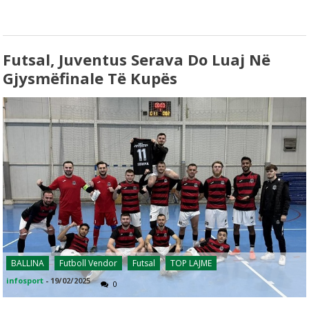
Futsal, Juventus Serava Do Luaj Në
Gjysmëfinale Të Kupës
BALLINA
Futboll Vendor
Futsal
TOP LAJME
infosport
-
19/02/2025
0