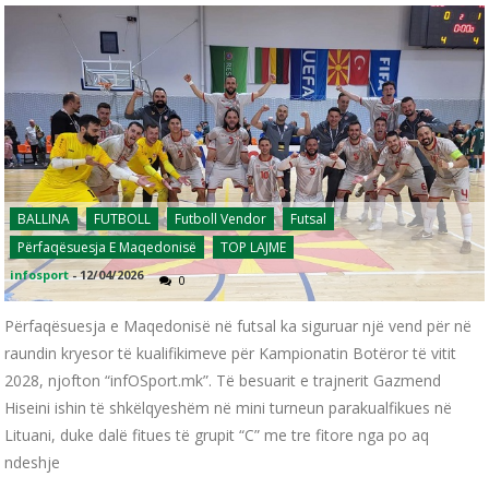
BALLINA
FUTBOLL
Futboll Vendor
Futsal
Përfaqësuesja E Maqedonisë
TOP LAJME
infosport
-
12/04/2026
0
Përfaqësuesja e Maqedonisë në futsal ka siguruar një vend për në
raundin kryesor të kualifikimeve për Kampionatin Botëror të vitit
2028, njofton “infOSport.mk”. Të besuarit e trajnerit Gazmend
Hiseini ishin të shkëlqyeshëm në mini turneun parakualfikues në
Lituani, duke dalë fitues të grupit “C” me tre fitore nga po aq
ndeshje