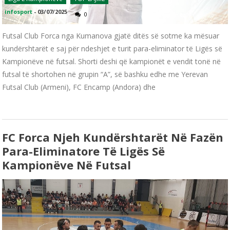
infosport
-
03/07/2025
0
Futsal Club Forca nga Kumanova gjatë ditës së sotme ka mësuar
kundërshtarët e saj për ndeshjet e turit para-eliminator të Ligës së
Kampionëve në futsal. Shorti deshi që kampionët e vendit tonë në
futsal të shortohen në grupin “A”, së bashku edhe me Yerevan
Futsal Club (Armeni), FC Encamp (Andora) dhe
FC Forca Njeh Kundërshtarët Në Fazën
Para-Eliminatore Të Ligës Së
Kampionëve Në Futsal