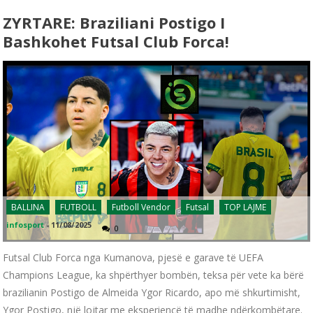
ZYRTARE: Braziliani Postigo I
Bashkohet Futsal Club Forca!
BALLINA
FUTBOLL
Futboll Vendor
Futsal
TOP LAJME
infosport
-
11/08/2025
0
Futsal Club Forca nga Kumanova, pjesë e garave të UEFA
Champions League, ka shpërthyer bombën, teksa për vete ka bërë
brazilianin Postigo de Almeida Ygor Ricardo, apo më shkurtimisht,
Ygor Postigo, një lojtar me eksperiencë të madhe ndërkombëtare.