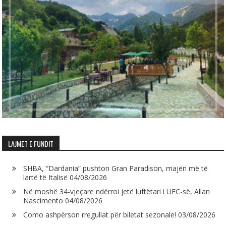
LAJMET E FUNDIT
SHBA, “Dardania” pushton Gran Paradison, majën më të
lartë të Italisë
04/08/2026
Në moshë 34-vjeçare ndërroi jetë luftëtari i UFC-së, Allan
Nascimento
04/08/2026
Como ashpërson rregullat për biletat sezonale!
03/08/2026