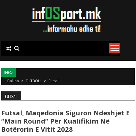
Skip to content
INFO
Ballina
>
FUTBOLL
>
Futsal
FUTSAL
Futsal, Maqedonia Siguron Ndeshjet E
“Main Round” Për Kualifikim Në
Botërorin E Vitit 2028