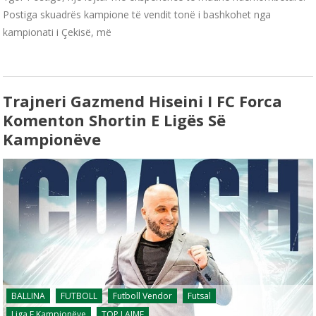
Postiga skuadrës kampione të vendit tonë i bashkohet nga
kampionati i Çekisë, më
Trajneri Gazmend Hiseini I FC Forca
Komenton Shortin E Ligës Së
Kampionëve
BALLINA
FUTBOLL
Futboll Vendor
Futsal
Liga E Kampionëve
TOP LAJME