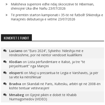
Malisheva superiore edhe ndaj skocezëve të Hibernian,
shënojnë Uka dhe Nafiu
23/07/2026
Të premtën starton kampionati i 35-të në futboll! Shkëndija e
Haraçinës debutuesja e vetme
23/07/2026
KOMENTET E FUNDIT
Luciano
on
“Euro 2024”, Sylvinho: Ndeshja më e
rëndësishme, por në nëntor vendoset kualifikimi
Klodian
on
Lista përfundimtare e Italisë, ja tre “të
përjashtuarit” nga Mançini
eksperti
on
Muçi u prezantua te Legia e Varshavës, ja për
sa vite ka nënshkruar
Bradva
on
Skandali në Paris, Kultesku, arbitri që në 2008-ën
kishte tentuar vetëvrasjen!
Mmabeg
on
Gjejnë pikën e dobët të Khabib
Nurmagomedov (VIDEO)