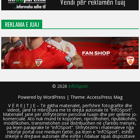
REKLAMA E JUAJ
© 2026
infOSport
Powered by
WordPress
| Theme:
AccessPress Mag
V Ë R E J T J E – Të gjitha materialet, përfshirë fotografitë dhe
videot, janë të mbrojtura me të drejta autoriale të “infOSport”.
Materialet janë për shfrytëzimin personal tuajin dhe për qëllime jo-
komerciale. Ato nuk mund të kopjohen, riprodhohen, ripublikohen,
modifikohen, transmetohen ose distribuohen në çfarëdo mënyre,
pa lejen paraprake të “infOSport”. Shfrytëzimi i materialeve nga
ndonjë portal ose medium tjetër, pa lejen e “infOSport”, është
shkelje e drejtave autoriale dhe është i ndaluar sipas dispozitave