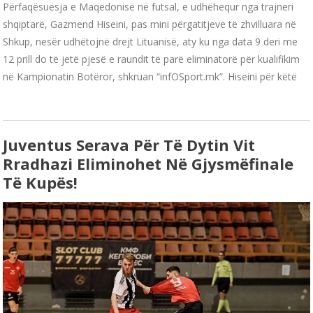
Përfaqësuesja e Maqedonisë në futsal, e udhëhequr nga trajneri
shqiptarë, Gazmend Hiseini, pas mini përgatitjeve të zhvilluara në
Shkup, nesër udhëtojnë drejt Lituanisë, aty ku nga data 9 deri me
12 prill do të jetë pjesë e raundit të parë eliminatorë për kualifikim
në Kampionatin Botëror, shkruan “infOSport.mk”. Hiseini për këtë
Juventus Serava Për Të Dytin Vit
Rradhazi Eliminohet Në Gjysmëfinale
Të Kupës!