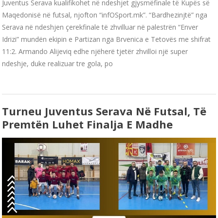
Juventus Serava kualifikohet në ndeshjet gjysmëfinale të Kupës së
Maqedonisë në futsal, njofton “infOSport.mk”. “Bardhezinjtë” nga
Serava në ndeshjen çerekfinale të zhvilluar në palestrën “Enver
Idrizi” mundën ekipin e Partizan nga Brvenica e Tetovës me shifrat
11:2. Armando Alijeviq edhe njëherë tjetër zhvilloi një super
ndeshje, duke realizuar tre gola, po
Turneu Juventus Serava Në Futsal, Të
Premtën Luhet Finalja E Madhe