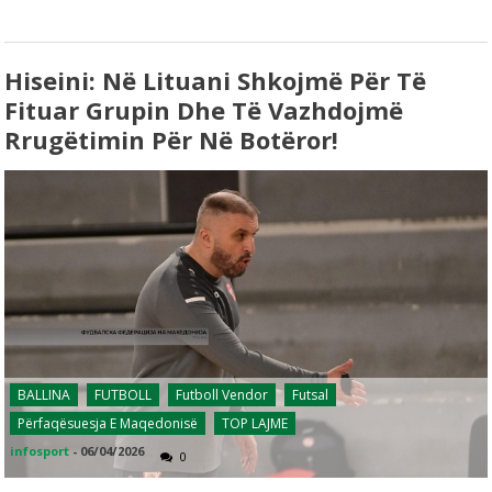
Hiseini: Në Lituani Shkojmë Për Të
Fituar Grupin Dhe Të Vazhdojmë
Rrugëtimin Për Në Botëror!
BALLINA
FUTBOLL
Futboll Vendor
Futsal
Përfaqësuesja E Maqedonisë
TOP LAJME
infosport
-
06/04/2026
0