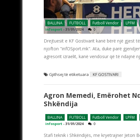
BALLINA
FUTBOLL
Futboll Vendor
LPFM
infosport
-
31/01/2024
0
Drejtuesit e KF Gostivarit kanë bërë një gjest 
njofton "infOSport.mk". Ata, duke parë gjendjen 
agresorit izraelit, kanë vendosur që të ndajnë 
Gjithsej të etiketuara
KF GOSTIVARI
Agron Memedi, Emërohet Ndi
Shkëndija
BALLINA
FUTBOLL
Futboll Vendor
LPFM
infosport
-
31/01/2024
0
Stafi teknik i Shkëndijës, me kryetrajner Jeton