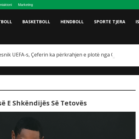
ntaktoni
Marketing
TBOLL
BASKETBOLL
HENDBOLL
SPORTE TJERA
I
snik UEFA-s, Çeferin ka përkrahjen e plotë nga Omeragiç
së E Shkëndijës Së Tetovës