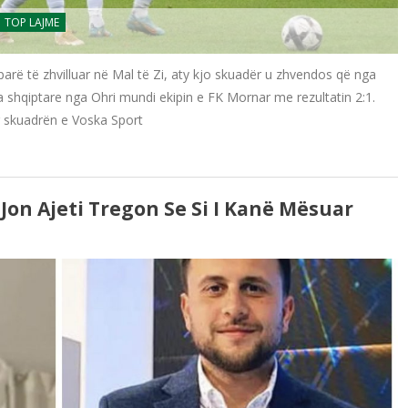
TOP LAJME
parë të zhvilluar në Mal të Zi, aty kjo skuadër u zhvendos që nga
 shqiptare nga Ohri mundi ekipin e FK Mornar me rezultatin 2:1.
r skuadrën e Voska Sport
 Jon Ajeti Tregon Se Si I Kanë Mësuar