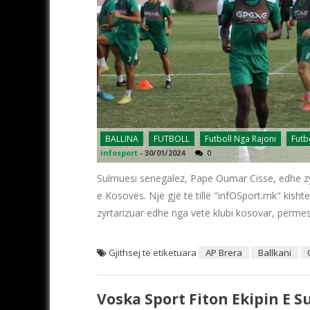
BALLINA
FUTBOLL
Futboll Nga Rajoni
Futb
infosport
-
30/01/2024
0
Sulmuesi senegalez, Pape Oumar Cisse, edhe zyrt
e Kosovës. Një gjë të tillë "infOSport.mk" kis
zyrtarizuar edhe nga vetë klubi kosovar, përmes
Gjithsej të etiketuara
AP Brera
Ballkani
Voska Sport Fiton Ekipin E 