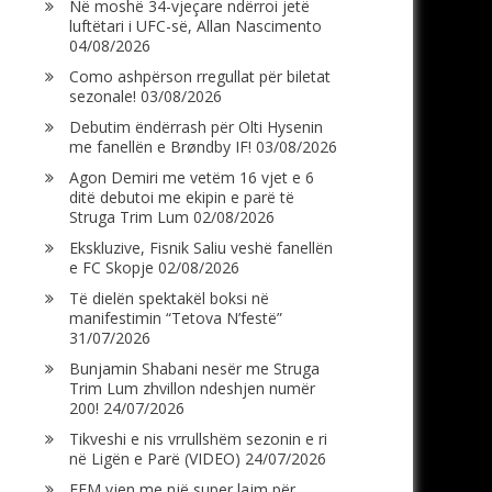
Në moshë 34-vjeçare ndërroi jetë
luftëtari i UFC-së, Allan Nascimento
04/08/2026
Como ashpërson rregullat për biletat
sezonale!
03/08/2026
Debutim ëndërrash për Olti Hysenin
me fanellën e Brøndby IF!
03/08/2026
Agon Demiri me vetëm 16 vjet e 6
ditë debutoi me ekipin e parë të
Struga Trim Lum
02/08/2026
Ekskluzive, Fisnik Saliu veshë fanellën
e FC Skopje
02/08/2026
Të dielën spektakël boksi në
manifestimin “Tetova N’festë”
31/07/2026
Bunjamin Shabani nesër me Struga
Trim Lum zhvillon ndeshjen numër
200!
24/07/2026
Tikveshi e nis vrrullshëm sezonin e ri
në Ligën e Parë (VIDEO)
24/07/2026
FFM vjen me një super lajm për