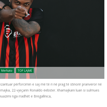
Merkato
TOP LAJME
zantuar përforcimin e saj më të ri në prag të stinorir pranveror në
amajka, 22-vjeçarin Ronaldo ëebster. Xhamajkani luan si sulmues
huazimi nga rradhët e Bregallnica,