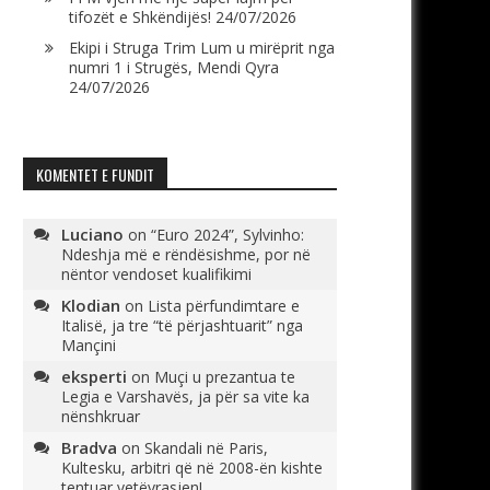
tifozët e Shkëndijës!
24/07/2026
Ekipi i Struga Trim Lum u mirëprit nga
numri 1 i Strugës, Mendi Qyra
24/07/2026
KOMENTET E FUNDIT
Luciano
on
“Euro 2024”, Sylvinho:
Ndeshja më e rëndësishme, por në
nëntor vendoset kualifikimi
Klodian
on
Lista përfundimtare e
Italisë, ja tre “të përjashtuarit” nga
Mançini
eksperti
on
Muçi u prezantua te
Legia e Varshavës, ja për sa vite ka
nënshkruar
Bradva
on
Skandali në Paris,
Kultesku, arbitri që në 2008-ën kishte
tentuar vetëvrasjen!