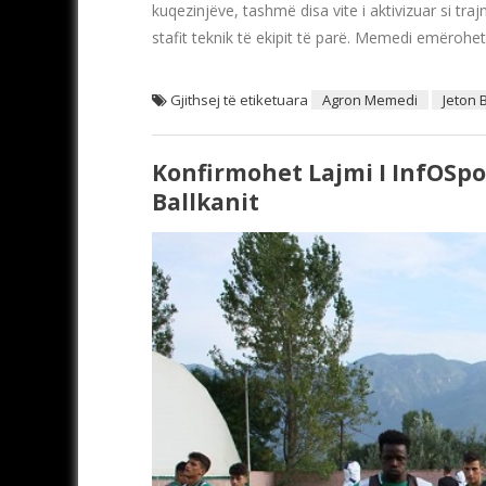
kuqezinjëve, tashmë disa vite i aktivizuar si traj
stafit teknik të ekipit të parë. Memedi emërohet
Gjithsej të etiketuara
Agron Memedi
Jeton 
Konfirmohet Lajmi I InfOSpor
Ballkanit