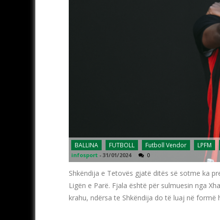
BALLINA
FUTBOLL
Futboll Vendor
LPFM
infosport
-
31/01/2024
0
Shkëndija e Tetovës gjatë ditës së sotme ka pre
Ligën e Parë. Fjala është për sulmuesin nga Xh
krahu, ndërsa te Shkëndija do të luaj në formë 