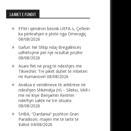
LAJMET E FUNDIT
FFM i qëndron besnik UEFA-s, Çeferin
ka përkrahjen e plotë nga Omeragiç
08/08/2026
Gafuri: Në Shtip ndaj Bregallnicës
udhëtojmë për një rezultat pozitiv
08/08/2026
Asani flet në prag të ndeshjes me
Tikveshin: Tre pikët duhet të mbeten
në Kumanovë!
08/08/2026
Analiza e vendimeve të arbitrëve në
ndeshjen Shkëndija (H) – Sileksi, VAR-i
me në krye Benjamin Kerimin
ndërhyri saktë në tre situata
08/08/2026
SHBA, “Dardania” pushton Gran
Paradison, majën më të lartë të
Italisë
04/08/2026