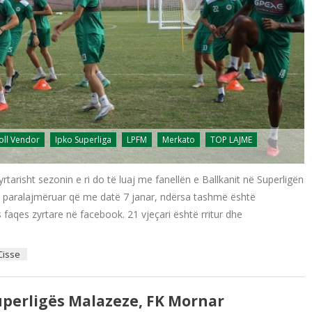
oll Vendor
Ipko Superliga
LPFM
Merkato
TOP LAJME
arisht sezonin e ri do të luaj me fanellën e Ballkanit në Superligën
hte paralajmëruar që me datë 7 janar, ndërsa tashmë është
 faqes zyrtare në facebook. 21 vjeçari është rritur dhe
Cisse
Superligës Malazeze, FK Mornar