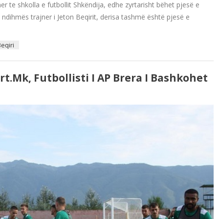
ner te shkolla e futbollit Shkëndija, edhe zyrtarisht bëhet pjesë e
 ndihmës trajner i Jeton Beqirit, derisa tashmë është pjesë e
Beqiri
t.mk, Futbollisti I AP Brera I Bashkohet