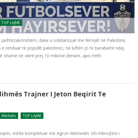
TOP LAJME
të jashtëzakonshëm, duke u solidarizuar me fëmijët në Palestinë,
e rënduar të popullit palestinez, në luftën jo të barabartë ndaj
një shumë në vlerë prej 10 milionë denarë, apo rreth
hmës Trajner I Jeton Beqirit Te
Merkato
TOP LAJME
 Beqirin, është kompletuar me Agron Memedin. Ish-mbrojtësi i