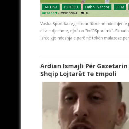
BALLINA
FUTBOLL
Futboll Vendor
LPFM
infosport
-
29/01/2024
0
Voska Sport ka regjistruar fitore në ndeshjen e 
dita e djeshme, njofton "infOSport.mk". Skuadra
Ishte kjo ndeshja e parë në tokën malazeze pë
Ardian Ismajli Për Gazetarin
Shqip Lojtarët Te Empoli