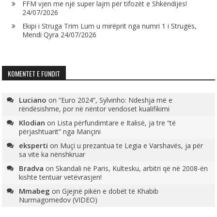
FFM vjen me një super lajm për tifozët e Shkëndijës!
24/07/2026
Ekipi i Struga Trim Lum u mirëprit nga numri 1 i Strugës,
Mendi Qyra
24/07/2026
KOMENTET E FUNDIT
Luciano
on
“Euro 2024”, Sylvinho: Ndeshja më e
rëndësishme, por në nëntor vendoset kualifikimi
Klodian
on
Lista përfundimtare e Italisë, ja tre “të
përjashtuarit” nga Mançini
eksperti
on
Muçi u prezantua te Legia e Varshavës, ja për
sa vite ka nënshkruar
Bradva
on
Skandali në Paris, Kultesku, arbitri që në 2008-ën
kishte tentuar vetëvrasjen!
Mmabeg
on
Gjejnë pikën e dobët të Khabib
Nurmagomedov (VIDEO)