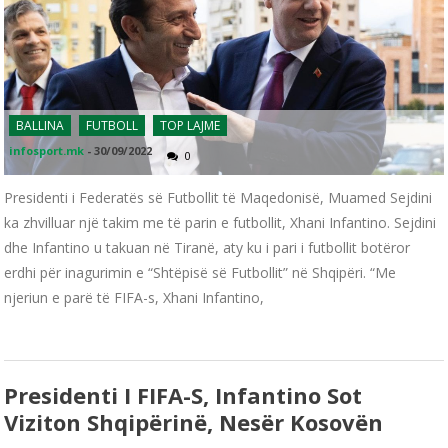
BALLINA
FUTBOLL
TOP LAJME
infosport.mk
-
30/09/2022
0
Presidenti i Federatës së Futbollit të Maqedonisë, Muamed Sejdini
ka zhvilluar një takim me të parin e futbollit, Xhani Infantino. Sejdini
dhe Infantino u takuan në Tiranë, aty ku i pari i futbollit botëror
erdhi për inagurimin e “Shtëpisë së Futbollit” në Shqipëri. “Me
njeriun e parë të FIFA-s, Xhani Infantino,
Presidenti I FIFA-S, Infantino Sot
Viziton Shqipërinë, Nesër Kosovën