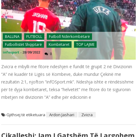
BALLINA
FUTBOLL
Futboll Ndërkombëtarë
Futbollistët Shqiptarë
Kombëtaret
TOP LAJME
infosport
-
28/09/2022
0
Zvicra e mbylli me fitore ndeshjen e fundit të grupit 2 në Divizionin
“A” në kuadër të Ligës së Kombeve, duke mundur Çekinë me
rezultatin 2:1, njofton “infOSport.mk”. Ndeshja ishte e rëndësishme
për të dyja kombëtaret, teksa “helvetët” me fitore do të siguronin
mbetjen në divizionin “A” edhe për edicionin e
Gjithsej të etiketuara
Ardon Jashari
Zvicra
Cikalleshi: Jam I Gatshëm Të Largohem