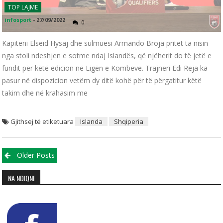
TOP LAJME
infosport
-
27/09/2022
0
Kapiteni Elseid Hysaj dhe sulmuesi Armando Broja pritet ta nisin
nga stoli ndeshjen e sotme ndaj Islandës, që njëherit do të jetë e
fundit për këtë edicion në Ligën e Kombeve. Trajneri Edi Reja ka
pasur në dispozicion vetëm dy ditë kohë për të përgatitur këtë
takim dhe në krahasim me
Gjithsej të etiketuara
Islanda
Shqiperia
Posts navigation
Older Posts
NA NDIQNI