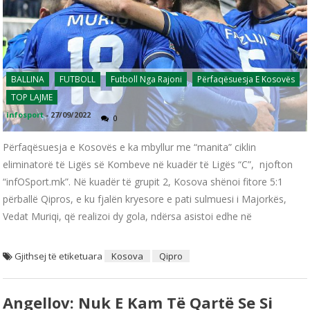
BALLINA
FUTBOLL
Futboll Nga Rajoni
Përfaqësuesja E Kosovës
TOP LAJME
infosport
-
27/09/2022
0
Përfaqësuesja e Kosovës e ka mbyllur me “manita” ciklin
eliminatorë të Ligës së Kombeve në kuadër të Ligës “C”, njofton
“infOSport.mk”. Në kuadër të grupit 2, Kosova shënoi fitore 5:1
përballë Qipros, e ku fjalën kryesore e pati sulmuesi i Majorkës,
Vedat Muriqi, që realizoi dy gola, ndërsa asistoi edhe në
Gjithsej të etiketuara
Kosova
Qipro
Angellov: Nuk E Kam Të Qartë Se Si