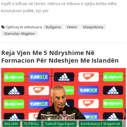
mjaft e luftuar në terren, ndërsa në tribuna e njëjta kishte edhe
konotacion politik, kjo për
Gjithsej të etiketuara
Bullgaria
Himni
Maqedonia
Stansilav ANgelov
Reja Vjen Me 5 Ndryshime Në
Formacion Për Ndeshjen Me Islandën
BALLINA
FUTBOLL
Futboll Nga Rajoni
Kombëtarja E Shqipërisë