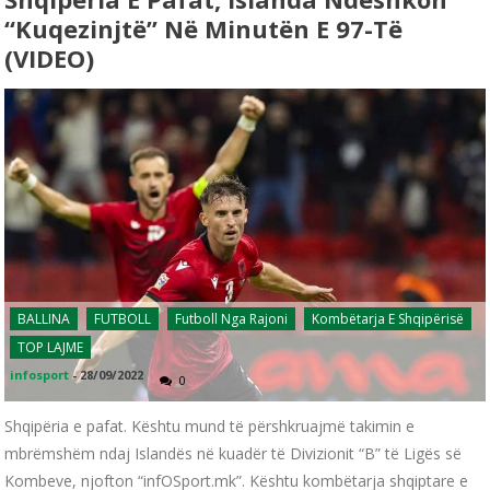
“kuqezinjtë” Në Minutën E 97-Të
(VIDEO)
BALLINA
FUTBOLL
Futboll Nga Rajoni
Kombëtarja E Shqipërisë
TOP LAJME
infosport
-
28/09/2022
0
Shqipëria e pafat. Kështu mund të përshkruajmë takimin e
mbrëmshëm ndaj Islandës në kuadër të Divizionit “B” të Ligës së
Kombeve, njofton “infOSport.mk”. Kështu kombëtarja shqiptare e