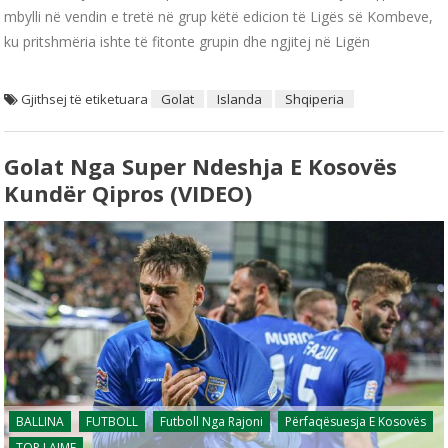
mbylli në vendin e tretë në grup këtë edicion të Ligës së Kombeve,
ku pritshmëria ishte të fitonte grupin dhe ngjitej në Ligën
Gjithsej të etiketuara
Golat
Islanda
Shqiperia
Golat Nga Super Ndeshja E Kosovës
Kundër Qipros (VIDEO)
BALLINA
FUTBOLL
Futboll Nga Rajoni
Përfaqësuesja E Kosovës
TOP LAJME