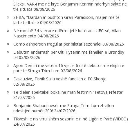
Sileksi, VAR-i me në krye Benjamin Kerimin ndërhyri saktë në
tre situata
08/08/2026
SHBA, “Dardania” pushton Gran Paradison, majën më të
lartë të Italisë
04/08/2026
Në moshë 34-vjeçare ndërroi jetë luftëtari i UFC-së, Allan
Nascimento
04/08/2026
Como ashpërson rregullat për biletat sezonale!
03/08/2026
Debutim ëndërrash për Olti Hysenin me fanellën e Brøndby
IF!
03/08/2026
Agon Demiri me vetëm 16 vjet e 6 ditë debutoi me ekipin e
parë të Struga Trim Lum
02/08/2026
Ekskluzive, Fisnik Saliu veshë fanellën e FC Skopje
02/08/2026
Të dielën spektakël boksi në manifestimin “Tetova N’festë”
31/07/2026
Bunjamin Shabani nesër me Struga Trim Lum zhvillon
ndeshjen numër 200!
24/07/2026
Tikveshi e nis vrrullshëm sezonin e ri në Ligën e Parë (VIDEO)
24/07/2026