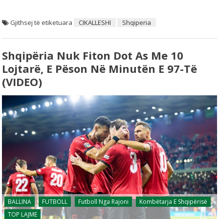
Gjithsej të etiketuara
CIKALLESHI
Shqiperia
Shqipëria Nuk Fiton Dot As Me 10
Lojtarë, E Pëson Në Minutën E 97-Të
(VIDEO)
BALLINA
FUTBOLL
Futboll Nga Rajoni
Kombëtarja E Shqipërisë
TOP LAJME