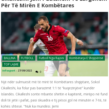
Për Të Mirën E Kombëtares
BALLINA
FUTBOLL
Futboll Nga Rajoni
Kombëtarja E Shqipërisë
TOP LAJME
infosport
-
27/09/2022
0
Një ndër sulmuesit më të mirë të Kombëtares shqiptare, Sokol
Cikalleshi, ka folur pas barazimit 1:1 të “kuqezinjëve” kundër
Islandës. Cikalleshi sonte mbante shiritin e kapitenit, mirëpo në fund
doli të jetë i pafat, pasi skuadra e tij pësoi gol në minutën e 7-të, të
kohës shtesë. “Nuk ka mundësi. Jemi