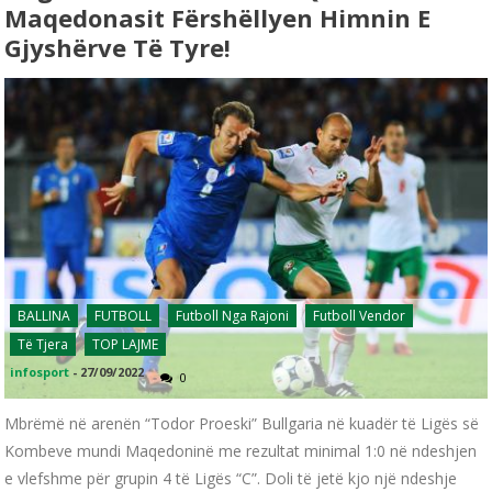
Maqedonasit Fërshëllyen Himnin E
Gjyshërve Të Tyre!
BALLINA
FUTBOLL
Futboll Nga Rajoni
Futboll Vendor
Të Tjera
TOP LAJME
infosport
-
27/09/2022
0
Mbrëmë në arenën “Todor Proeski” Bullgaria në kuadër të Ligës së
Kombeve mundi Maqedoninë me rezultat minimal 1:0 në ndeshjen
e vlefshme për grupin 4 të Ligës “C”. Doli të jetë kjo një ndeshje