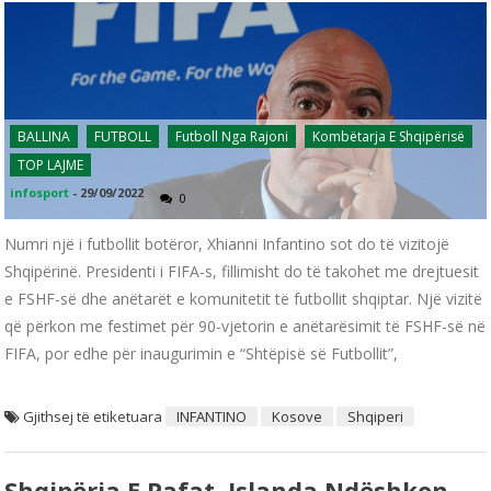
BALLINA
FUTBOLL
Futboll Nga Rajoni
Kombëtarja E Shqipërisë
TOP LAJME
infosport
-
29/09/2022
0
Numri një i futbollit botëror, Xhianni Infantino sot do të vizitojë
Shqipërinë. Presidenti i FIFA-s, fillimisht do të takohet me drejtuesit
e FSHF-së dhe anëtarët e komunitetit të futbollit shqiptar. Një vizitë
që përkon me festimet për 90-vjetorin e anëtarësimit të FSHF-së në
FIFA, por edhe për inaugurimin e “Shtëpisë së Futbollit”,
Gjithsej të etiketuara
INFANTINO
Kosove
Shqiperi
Shqipëria E Pafat, Islanda Ndëshkon