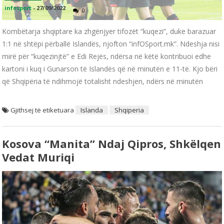
infosport
-
27/09/2022
0
Kombëtarja shqiptare ka zhgënjyer tifozët “kuqezi”, duke barazuar
1:1 në shtëpi përballë Islandës, njofton “infOSport.mk”. Ndeshja nisi
mirë për “kuqezinjtë” e Edi Rejës, ndërsa në këtë kontribuoi edhe
kartoni i kuq i Gunarson të Islandës që në minutën e 11-të. Kjo bëri
që Shqipëria të ndihmojë totalisht ndeshjen, ndërs në minutën
Gjithsej të etiketuara
Islanda
Shqiperia
Kosova “manita” Ndaj Qipros, Shkëlqen
Vedat Muriqi