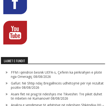
LAJMET E FUNDIT
FFM i qëndron besnik UEFA-s, Çeferin ka përkrahjen e plotë
nga Omeragiç
08/08/2026
Gafuri: Në Shtip ndaj Bregallnicës udhëtojmë për një rezultat
pozitiv
08/08/2026
Asani flet në prag të ndeshjes me Tikveshin: Tre pikët duhet
të mbeten në Kumanovë!
08/08/2026
Analiza e vendimeve të arbitrëve në ndeshjen Shkëndija (H) –