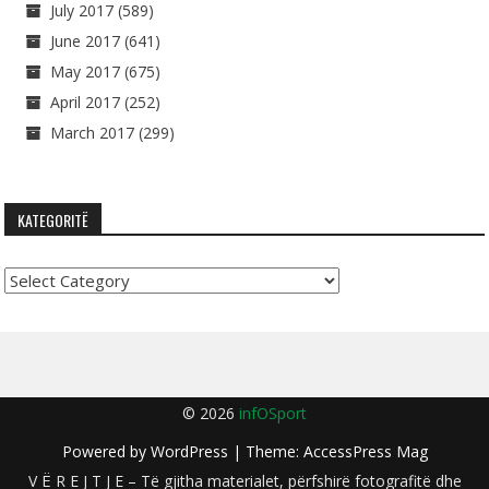
July 2017
(589)
June 2017
(641)
May 2017
(675)
April 2017
(252)
March 2017
(299)
KATEGORITË
Kategoritë
© 2026
infOSport
Powered by
WordPress
| Theme:
AccessPress Mag
V Ë R E J T J E – Të gjitha materialet, përfshirë fotografitë dhe