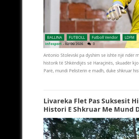
BALLINA
FUTBOLL
Futboll Vendor
LDFM
infosport
-
02/06/2026
0
Antonio Stolevski pa dyshim se ishte një ndër m
historik të Shkëndijës së Haraçinës, skuadër kjo
Parë, mundi Pelisterin e madh, duke shkruar hi
Livareka Flet Pas Suksesit H
Histori E Shkruar Me Mund D