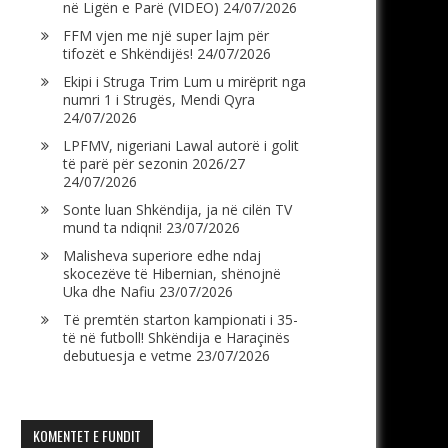
në Ligën e Parë (VIDEO)
24/07/2026
FFM vjen me një super lajm për
tifozët e Shkëndijës!
24/07/2026
Ekipi i Struga Trim Lum u mirëprit nga
numri 1 i Strugës, Mendi Qyra
24/07/2026
LPFMV, nigeriani Lawal autorë i golit
të parë për sezonin 2026/27
24/07/2026
Sonte luan Shkëndija, ja në cilën TV
mund ta ndiqni!
23/07/2026
Malisheva superiore edhe ndaj
skocezëve të Hibernian, shënojnë
Uka dhe Nafiu
23/07/2026
Të premtën starton kampionati i 35-
të në futboll! Shkëndija e Haraçinës
debutuesja e vetme
23/07/2026
KOMENTET E FUNDIT