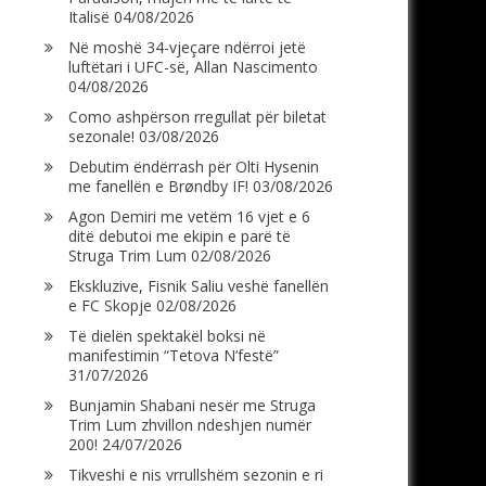
Italisë
04/08/2026
Në moshë 34-vjeçare ndërroi jetë
luftëtari i UFC-së, Allan Nascimento
04/08/2026
Como ashpërson rregullat për biletat
sezonale!
03/08/2026
Debutim ëndërrash për Olti Hysenin
me fanellën e Brøndby IF!
03/08/2026
Agon Demiri me vetëm 16 vjet e 6
ditë debutoi me ekipin e parë të
Struga Trim Lum
02/08/2026
Ekskluzive, Fisnik Saliu veshë fanellën
e FC Skopje
02/08/2026
Të dielën spektakël boksi në
manifestimin “Tetova N’festë”
31/07/2026
Bunjamin Shabani nesër me Struga
Trim Lum zhvillon ndeshjen numër
200!
24/07/2026
Tikveshi e nis vrrullshëm sezonin e ri