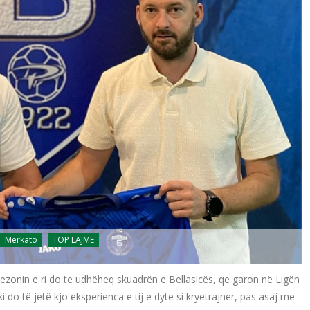
Merkato
TOP LAJME
 sezonin e ri do të udhëheq skuadrën e Bellasicës, që garon në Ligën
 do të jetë kjo eksperienca e tij e dytë si kryetrajner, pas asaj me