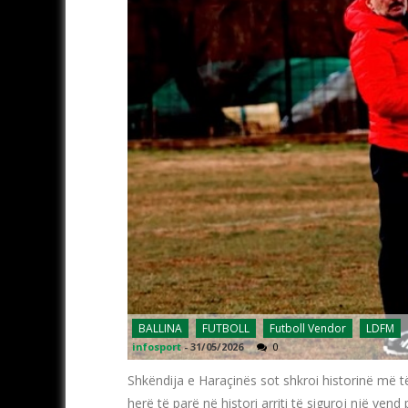
BALLINA
FUTBOLL
Futboll Vendor
LDFM
infosport
-
31/05/2026
0
Shkëndija e Haraçinës sot shkroi historinë më të
herë të parë në histori arriti të siguroj një ven