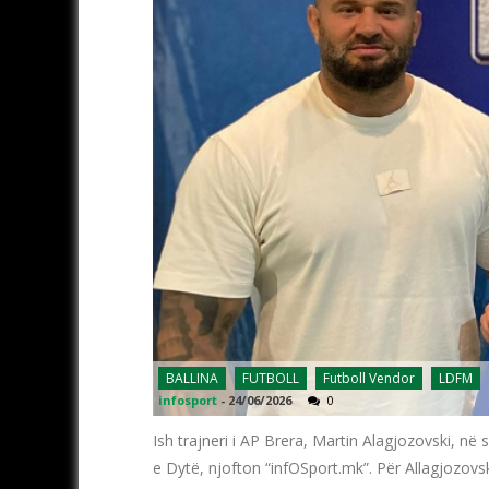
BALLINA
FUTBOLL
Futboll Vendor
LDFM
infosport
-
24/06/2026
0
Ish trajneri i AP Brera, Martin Alagjozovski, në
e Dytë, njofton “infOSport.mk”. Për Allagjozovski