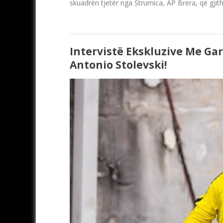
skuadrën tjetër nga Strumica, AP Brera, që gjit
Intervistë Ekskluzive Me Ga
Antonio Stolevski!