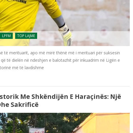
LPFM
TOP LAJME
ë të merituarit, apo më mirë thënë më i merituari për suksesin
 që të dielën në ndeshjen e balotazhit për inkuadrim në Ligën e
storinë më të lavdishme
istorik Me Shkëndijën E Haraçinës: Një
he Sakrificë