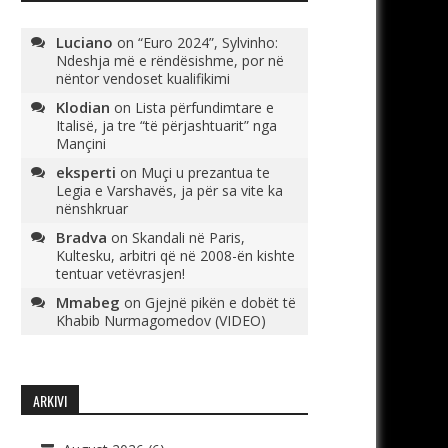
Luciano
on
“Euro 2024”, Sylvinho:
Ndeshja më e rëndësishme, por në
nëntor vendoset kualifikimi
Klodian
on
Lista përfundimtare e
Italisë, ja tre “të përjashtuarit” nga
Mançini
eksperti
on
Muçi u prezantua te
Legia e Varshavës, ja për sa vite ka
nënshkruar
Bradva
on
Skandali në Paris,
Kultesku, arbitri që në 2008-ën kishte
tentuar vetëvrasjen!
Mmabeg
on
Gjejnë pikën e dobët të
Khabib Nurmagomedov (VIDEO)
ARKIVI