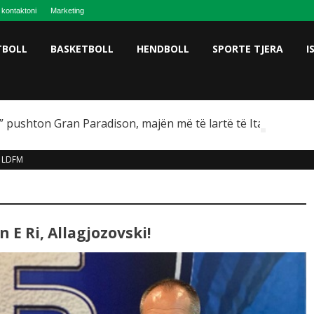
 kontaktoni
Marketing
TBOLL
BASKETBOLL
HENDBOLL
SPORTE TJERA
I
 pushton Gran Paradison, majën më të lartë të Italisë
LDFM
 E Ri, Allagjozovski!