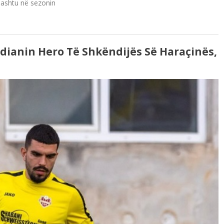
hashtu në sezonin
rdianin Hero Të Shkëndijës Së Haraçinës,