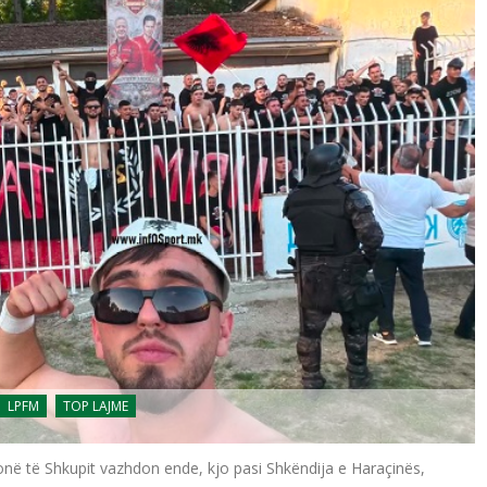
LPFM
TOP LAJME
në të Shkupit vazhdon ende, kjo pasi Shkëndija e Haraçinës,