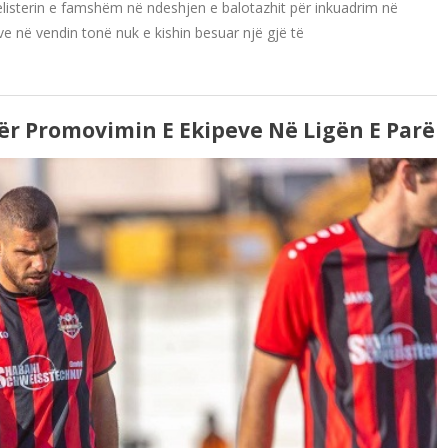
elisterin e famshëm në ndeshjen e balotazhit për inkuadrim në
e në vendin tonë nuk e kishin besuar një gjë të
Për Promovimin E Ekipeve Në Ligën E Parë