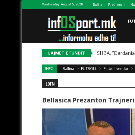
Skip to content
Wednesday, August 5, 2026
Ballina
Rreth nesh
Na
FU
SHBA, “Dardania”
LAJMET E FUNDIT
INFO
Ballina
>
FUTBOLL
>
Futboll vendor
>
LDFM
Bellasica Prezanton Trajnerin