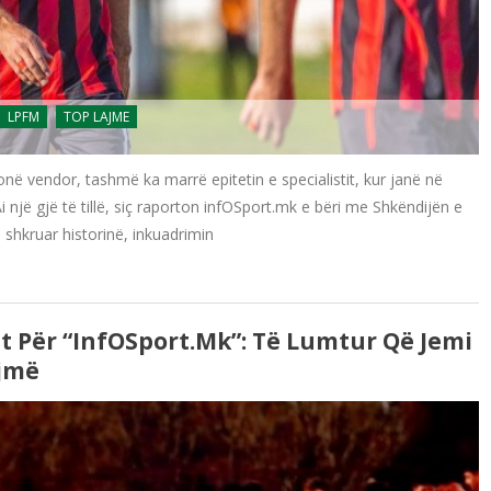
LPFM
TOP LAJME
tonë vendor, tashmë ka marrë epitetin e specialistit, kur janë në
një gjë të tillë, siç raporton infOSport.mk e bëri me Shkëndijën e
shkruar historinë, inkuadrimin
ht Për “infOSport.mk”: Të Lumtur Që Jemi
ojmë