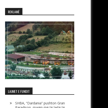
REKLAMË
LAJMET E FUNDIT
SHBA, “Dardania” pushton Gran
Paradison, majën më të lartë të