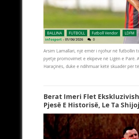
BALLINA
FUTBOLL
Futboll Vendor
LDFM
infosport
-
01/06/2026
0
Arsim Lamallari, një emër i njohur në futbollin 
pyetje promovimet e ekipeve në Ligën e Parë. Ai 
Haraçinës, duke e ndihmuar këtë skuadër për të 
Berat Imeri Flet Ekskluzivis
Pjesë E Historisë, Le Ta Shij