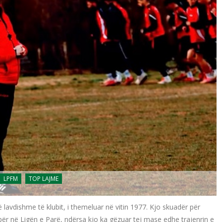
LPFM
TOP LAJME
 lavdishme të klubit, i themeluar në vitin 1977. Kjo skuadër për
d për në Ligën e Parë, ndërsa kjo ka gëzuar tej mase edhe trajenrin e