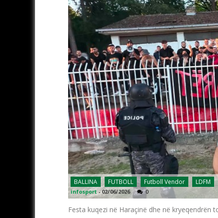
BALLINA
FUTBOLL
Futboll Vendor
LDFM
infosport
-
02/06/2026
0
Festa kuqezi në Haraçinë dhe në kryeqendrën to