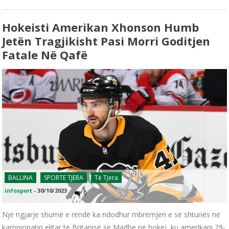
Hokeisti Amerikan Xhonson Humb
Jetën Tragjikisht Pasi Morri Goditjen
Fatale Në Qafë
BALLINA
SPORTE TJERA
Të Tjera
infosport
-
30/10/2023
0
Një ngjarje shumë e rëndë ka ndodhur mbrëmjen e së shtunës në
kampionatin elitar të Britanisë së Madhe në hokej, ku amerikani 29-