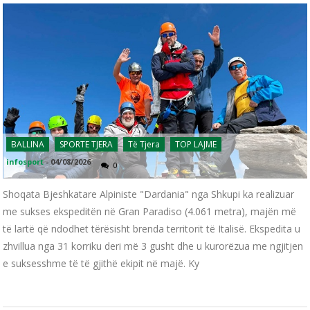
BALLINA
SPORTE TJERA
Të Tjera
TOP LAJME
infosport
-
04/08/2026
0
Shoqata Bjeshkatare Alpiniste "Dardania" nga Shkupi ka realizuar
me sukses ekspeditën në Gran Paradiso (4.061 metra), majën më
të lartë që ndodhet tërësisht brenda territorit të Italisë. Ekspedita u
zhvillua nga 31 korriku deri më 3 gusht dhe u kurorëzua me ngjitjen
e suksesshme të të gjithë ekipit në majë. Ky