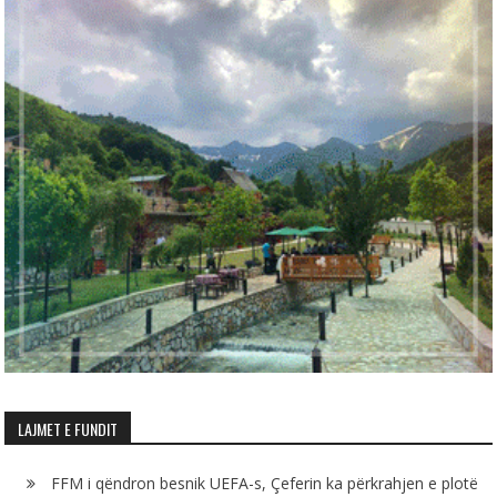
LAJMET E FUNDIT
FFM i qëndron besnik UEFA-s, Çeferin ka përkrahjen e plotë