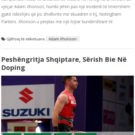
vjeçar Adam Xhonson, humbi jetën pas një incidenti të tmerrshëm
gjatë ndeshjes që po zhvillonte me skuadrën e tij, Notingham
Panters. Xhonson u përplas me një lojtar kundërshtarë të
Gjithsej të etiketuara
Adam Xhonson
Peshëngritja Shqiptare, Sërish Bie Në
Doping