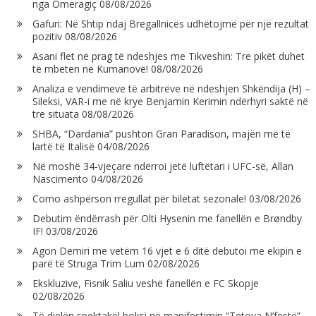
nga Omeragiç
08/08/2026
Gafuri: Në Shtip ndaj Bregallnicës udhëtojmë për një rezultat
pozitiv
08/08/2026
Asani flet në prag të ndeshjes me Tikveshin: Tre pikët duhet
të mbeten në Kumanovë!
08/08/2026
Analiza e vendimeve të arbitrëve në ndeshjen Shkëndija (H) –
Sileksi, VAR-i me në krye Benjamin Kerimin ndërhyri saktë në
tre situata
08/08/2026
SHBA, “Dardania” pushton Gran Paradison, majën më të
lartë të Italisë
04/08/2026
Në moshë 34-vjeçare ndërroi jetë luftëtari i UFC-së, Allan
Nascimento
04/08/2026
Como ashpërson rregullat për biletat sezonale!
03/08/2026
Debutim ëndërrash për Olti Hysenin me fanellën e Brøndby
IF!
03/08/2026
Agon Demiri me vetëm 16 vjet e 6 ditë debutoi me ekipin e
parë të Struga Trim Lum
02/08/2026
Ekskluzive, Fisnik Saliu veshë fanellën e FC Skopje
02/08/2026
Të dielën spektakël boksi në manifestimin “Tetova N’festë”