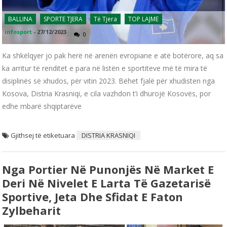
BALLINA
SPORTE TJERA
Të Tjera
TOP LAJME
infosport
-
27/12/2023
0
Ka shkëlqyer jo pak herë në arenën evropiane e atë botërore, aq sa
ka arritur të renditet e para në listën e sportiteve më të mira të
disiplinës së xhudos, për vitin 2023. Bëhet fjalë për xhudisten nga
Kosova, Distria Krasniqi, e cila vazhdon t’i dhurojë Kosovës, por
edhe mbarë shqiptarëve
Gjithsej të etiketuara
DISTRIA KRASNIQI
Nga Portier Në Punonjës Në Market E
Deri Në Nivelet E Larta Të Gazetarisë
Sportive, Jeta Dhe Sfidat E Faton
Zylbeharit