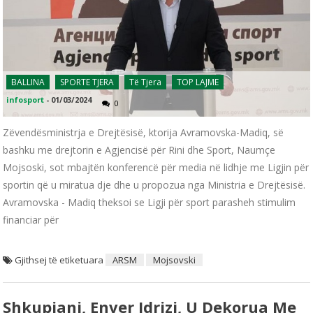
BALLINA
SPORTE TJERA
Të Tjera
TOP LAJME
infosport
-
01/03/2024
0
Zëvendësministrja e Drejtësisë, ktorija Avramovska-Madiq, së
bashku me drejtorin e Agjencisë për Rini dhe Sport, Naumçe
Mojsoski, sot mbajtën konferencë për media në lidhje me Ligjin për
sportin që u miratua dje dhe u propozua nga Ministria e Drejtësisë.
Avramovska - Madiq theksoi se Ligji për sport parasheh stimulim
financiar për
Gjithsej të etiketuara
ARSM
Mojsovski
Shkupjani, Enver Idrizi, U Dekorua Me