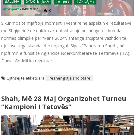
BALLINA
SPORTE TJERA
Të Tjera
TOP LAJME
infosport
-
04/07/2023
0
Sikur mos të mjaftojë momenti i vështirë në aspektin e rezultateve,
me Shqipërinë që nuk ka aktualisht asnjë peshëngritës brenda
normës olimpike për “Paris 2024”, shtanga shqiptare vazhdon të
njolloset nga skandalet e dopingut. Sipas “Panorama Sport”, në
njoftimin e fundit të Agjencisë Ndërkombëtare të Testimeve (ITA),
Daniel Godelli ka rezultuar
Gjithsej të etiketuara
Peshengritja shqiptare
Shah, Më 28 Maj Organizohet Turneu
“Kampioni I Tetovës”