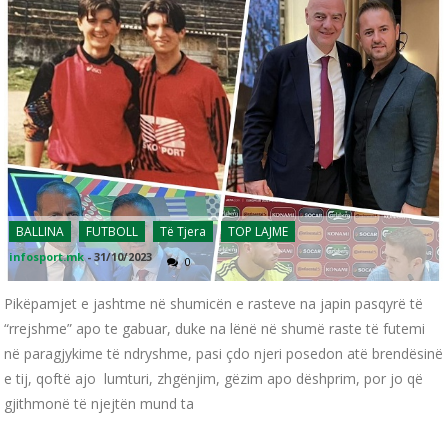
BALLINA
FUTBOLL
Të Tjera
TOP LAJME
infosport.mk
-
31/10/2023
0
Pikëpamjet e jashtme në shumicën e rasteve na japin pasqyrë të
“rrejshme” apo te gabuar, duke na lënë në shumë raste të futemi
në paragjykime të ndryshme, pasi çdo njeri posedon atë brendësinë
e tij, qoftë ajo lumturi, zhgënjim, gëzim apo dëshprim, por jo që
gjithmonë të njejtën mund ta