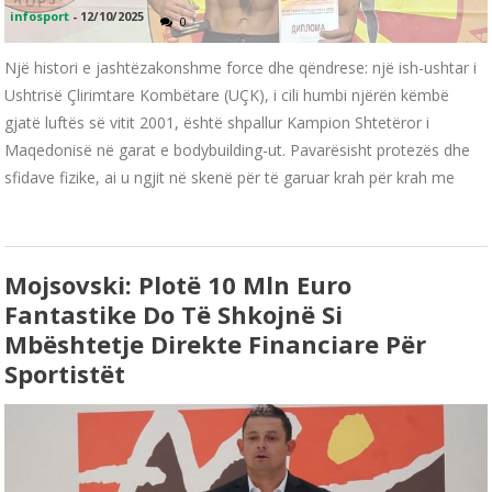
infosport
-
12/10/2025
0
Një histori e jashtëzakonshme force dhe qëndrese: një ish-ushtar i
Ushtrisë Çlirimtare Kombëtare (UÇK), i cili humbi njërën këmbë
gjatë luftës së vitit 2001, është shpallur Kampion Shtetëror i
Maqedonisë në garat e bodybuilding-ut. Pavarësisht protezës dhe
sfidave fizike, ai u ngjit në skenë për të garuar krah për krah me
Mojsovski: Plotë 10 Mln Euro
Fantastike Do Të Shkojnë Si
Mbështetje Direkte Financiare Për
Sportistët