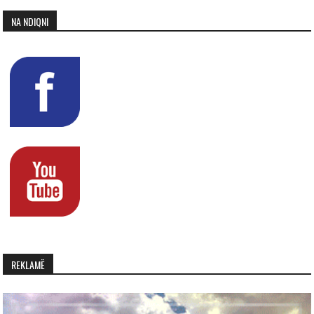
NA NDIQNI
REKLAMË