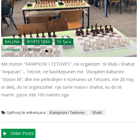
BALLINA
SPORTE TJERA
Të Tjera
infosport
-
22/05/2023
0
Më moton "KAMPIONI I TETOVËS", në organizim të Klubi i Shahut
“Anpasan” – Tetovë, në bashkëpunim me Shoqatën kulturore
“Vizioni M”, dhe me përkrahjen e Komunës së Tetovës, më 28 maj
(e diel), do të organizohet një turnir masiv i shahut, ku do të
marrin pjesë mbi 100 nxënës nga
Gjithsej të etiketuara
Kampioni i Tetoves
Shah
Posts navigation
Older Posts