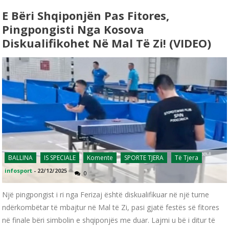
E Bëri Shqiponjën Pas Fitores,
Pingpongisti Nga Kosova
Diskualifikohet Në Mal Të Zi! (VIDEO)
BALLINA
IS SPECIALE
Komente
SPORTE TJERA
Të Tjera
infosport
-
22/12/2025
0
Një pingpongist i ri nga Ferizaj është diskualifikuar në një turne
ndërkombëtar të mbajtur në Mal të Zi, pasi gjatë festës së fitores
në finale bëri simbolin e shqiponjës me duar. Lajmi u bë i ditur të