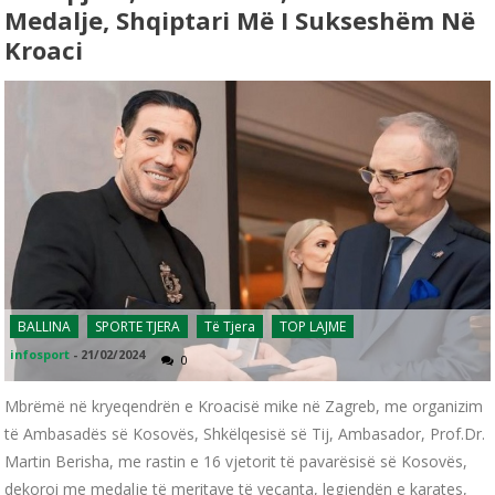
Medalje, Shqiptari Më I Sukseshëm Në
Kroaci
BALLINA
SPORTE TJERA
Të Tjera
TOP LAJME
infosport
-
21/02/2024
0
Mbrëmë në kryeqendrën e Kroacisë mike në Zagreb, me organizim
të Ambasadës së Kosovës, Shkëlqesisë së Tij, Ambasador, Prof.Dr.
Martin Berisha, me rastin e 16 vjetorit të pavarësisë së Kosovës,
dekoroi me medalje të meritave të veçanta, legjendën e karates,