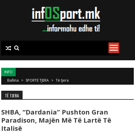
Skip to content
INFO
Ballina
>
SPORTE TJERA
>
Të tjera
TË TJERA
SHBA, “Dardania” Pushton Gran
Paradison, Majën Më Të Lartë Të
Italisë