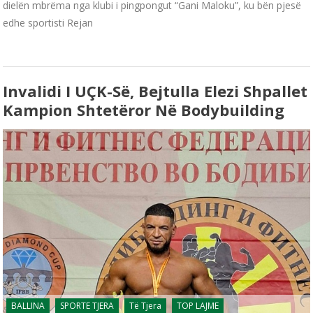
dielën mbrëma nga klubi i pingpongut “Gani Maloku”, ku bën pjesë
edhe sportisti Rejan
Invalidi I UÇK-Së, Bejtulla Elezi Shpallet
Kampion Shtetëror Në Bodybuilding
BALLINA
SPORTE TJERA
Të Tjera
TOP LAJME