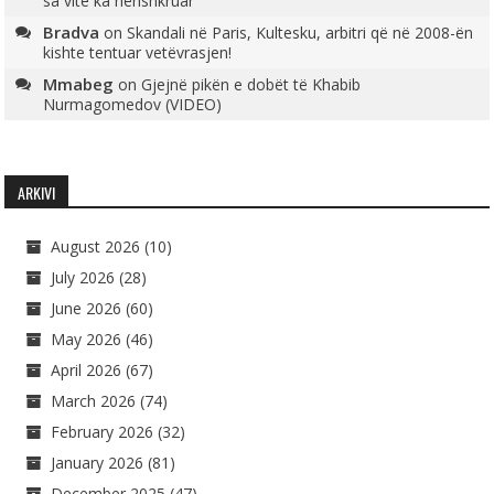
sa vite ka nënshkruar
Bradva
on
Skandali në Paris, Kultesku, arbitri që në 2008-ën
kishte tentuar vetëvrasjen!
Mmabeg
on
Gjejnë pikën e dobët të Khabib
Nurmagomedov (VIDEO)
ARKIVI
August 2026
(10)
July 2026
(28)
June 2026
(60)
May 2026
(46)
April 2026
(67)
March 2026
(74)
February 2026
(32)
January 2026
(81)
December 2025
(47)