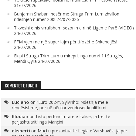
31/07/2026
Bunjamin Shabani nesër me Struga Trim Lum zhvillon
ndeshjen numër 200!
24/07/2026
Tikveshi e nis vrrullshëm sezonin e ri në Ligën e Parë (VIDEO)
24/07/2026
FFM vjen me një super lajm për tifozët e Shkëndijës!
24/07/2026
Ekipi i Struga Trim Lum u mirëprit nga numri 1 i Strugës,
Mendi Qyra
24/07/2026
KOMENTET E FUNDIT
Luciano
on
“Euro 2024”, Sylvinho: Ndeshja më e
rëndësishme, por në nëntor vendoset kualifikimi
Klodian
on
Lista përfundimtare e Italisë, ja tre “të
përjashtuarit” nga Mançini
eksperti
on
Muçi u prezantua te Legia e Varshavës, ja për