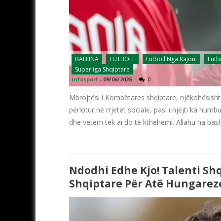
BALLINA
FUTBOLL
Futboll Nga Rajoni
Futb
Superliga Shqiptare
infosport
-
09/06/2026
0
Mbrojtësi i Kombëtares shqiptare, njëkohësisht 
përlotur në rrjetet sociale, pasi i njëjti ka humb
dhe vetëm tek ai do të kthehemi. Allahu na bas
Ndodhi Edhe Kjo! Talenti Sh
Shqiptare Për Atë Hungarez