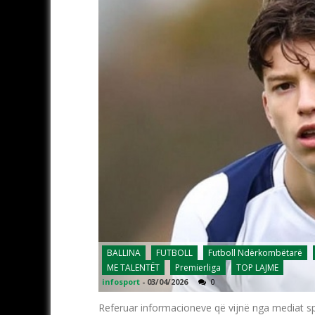
BALLINA
FUTBOLL
Futboll Ndërkombëtarë
ME TALENTËT
Premierliga
TOP LAJME
infosport
-
03/04/2026
0
Referuar informacioneve që vijnë nga mediat spo