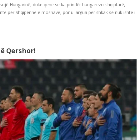
sojë Hungarinë, duke qenë se ka prindër hungarezo-shqiptarë,
te për Shqipërinë e moshave, por u largua për shkak se nuk ishte i
ë Qershor!