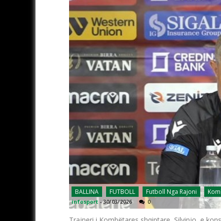
BALLINA
FUTBOLL
Futboll Nga Rajoni
Komb
infosport
-
30/03/2026
0
Trajneri i Kombëtares shqiptare, Silvinjo, e ko