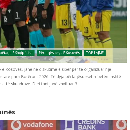
ëtarja E Shqipërisë
Përfaqësuesja E Kosovës
TOP LAJME
jo e Kosovës, janë në diskutime e sipër për të organizuar një
ëtare para Botërorit 2026. Të dyja përfaqësueset mbetën jashtë
t të skuadrave. Deri tani janë zhvilluar 3
ainës