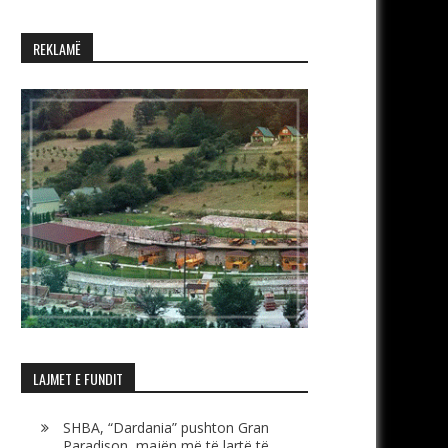
REKLAMË
LAJMET E FUNDIT
SHBA, “Dardania” pushton Gran
Paradison, majën më të lartë të