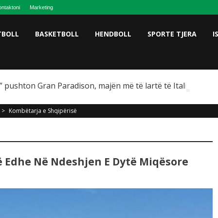
ntaktoni
Marketing
TBOLL
BASKETBOLL
HENDBOLL
SPORTE TJERA
I
 pushton Gran Paradison, majën më të lartë të Italisë
>
Kombëtarja e Shqipërisë
ë Edhe Në Ndeshjen E Dytë Miqësore