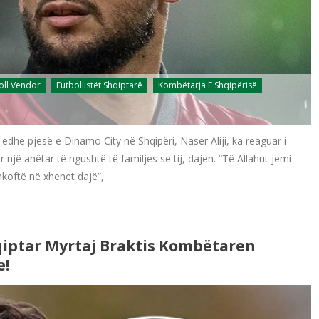
oll Vendor
Futbollistët Shqiptarë
Kombëtarja E Shqipërisë
edhe pjesë e Dinamo City në Shqipëri, Naser Aliji, ka reaguar i
ur një anëtar të ngushtë të familjes së tij, dajën. “Të Allahut jemi
hkoftë në xhenet dajë”,
qiptar Myrtaj Braktis Kombëtaren
e!