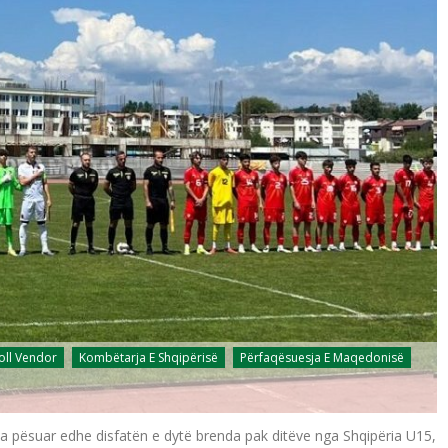
oll Vendor
Kombëtarja E Shqipërisë
Përfaqësuesja E Maqedonisë
a pësuar edhe disfatën e dytë brenda pak ditëve nga Shqipëria U15,