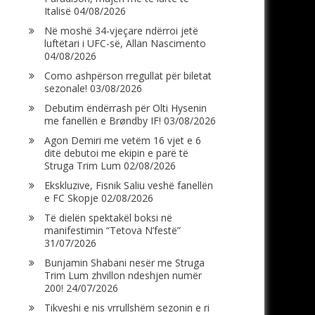
Italisë
04/08/2026
Në moshë 34-vjeçare ndërroi jetë
luftëtari i UFC-së, Allan Nascimento
04/08/2026
Como ashpërson rregullat për biletat
sezonale!
03/08/2026
Debutim ëndërrash për Olti Hysenin
me fanellën e Brøndby IF!
03/08/2026
Agon Demiri me vetëm 16 vjet e 6
ditë debutoi me ekipin e parë të
Struga Trim Lum
02/08/2026
Ekskluzive, Fisnik Saliu veshë fanellën
e FC Skopje
02/08/2026
Të dielën spektakël boksi në
manifestimin “Tetova N’festë”
31/07/2026
Bunjamin Shabani nesër me Struga
Trim Lum zhvillon ndeshjen numër
200!
24/07/2026
Tikveshi e nis vrrullshëm sezonin e ri