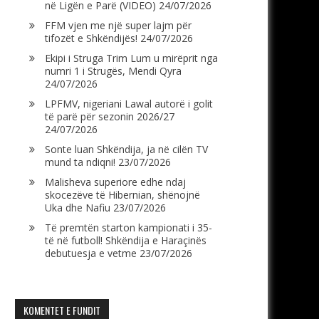
në Ligën e Parë (VIDEO)
24/07/2026
FFM vjen me një super lajm për
tifozët e Shkëndijës!
24/07/2026
Ekipi i Struga Trim Lum u mirëprit nga
numri 1 i Strugës, Mendi Qyra
24/07/2026
LPFMV, nigeriani Lawal autorë i golit
të parë për sezonin 2026/27
24/07/2026
Sonte luan Shkëndija, ja në cilën TV
mund ta ndiqni!
23/07/2026
Malisheva superiore edhe ndaj
skocezëve të Hibernian, shënojnë
Uka dhe Nafiu
23/07/2026
Të premtën starton kampionati i 35-
të në futboll! Shkëndija e Haraçinës
debutuesja e vetme
23/07/2026
KOMENTET E FUNDIT