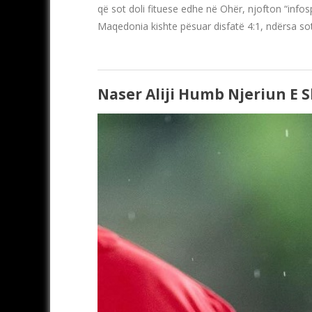
që sot doli fituese edhe në Ohër, njofton “info
Maqedonia kishte pësuar disfatë 4:1, ndërsa so
Naser Aliji Humb Njeriun E S