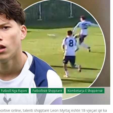
Futboll Nga Rajoni
Futbollistë Shqiptarë
Kombëtarja E Shqipërisë
rtive online, talenti shqiptarë Leon Myrtaj është 18-vjeçari që ka