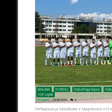
BALLINA
FUTBOLL
Futboll Nga Rajoni
Futb
TOP LAJME
infosport
-
24/06/2026
0
Përfaqësuesja futbollistike e Maqedonisë U15 k