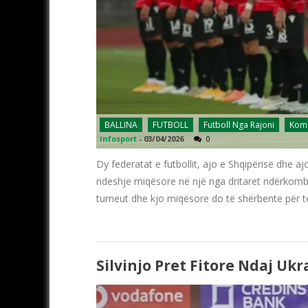
BALLINA
FUTBOLL
Futboll Nga Rajoni
Komb
infosport
-
03/04/2026
0
Dy federatat e futbollit, ajo e Shqipërisë dhe a
ndeshje miqësore në një nga dritaret ndërkomb
turneut dhe kjo miqësore do të shërbente për tes
Silvinjo Pret Fitore Ndaj Ukr