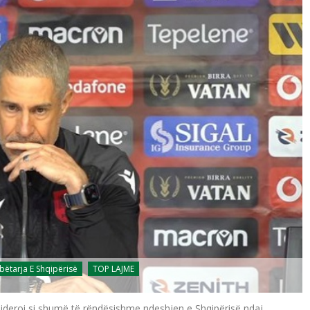
ëtarja E Shqipërisë
TOP LAJME
nsideroi si shumë të rëndësishme ndeshjen e Shqipërisë ndaj