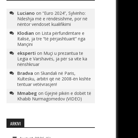
Luciano
on
“Euro 2024”, Sylvinho:
Ndeshja më e rëndësishme, por në
nëntor vendoset kualifikimi
Klodian
on
Lista përfundimtare e
Italisë, ja tre “të përjashtuarit” nga
Mançini
eksperti
on
Muçi u prezantua te
Legia e Varshavës, ja për sa vite ka
nënshkruar
Bradva
on
Skandali në Paris,
Kultesku, arbitri që në 2008-ën kishte
tentuar vetëvrasjen!
Mmabeg
on
Gjejnë pikën e dobët të
Khabib Nurmagomedov (VIDEO)
ARKIVI