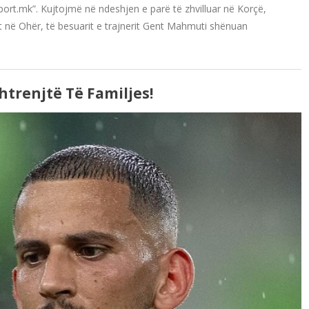
sport.mk”. Kujtojmë në ndeshjen e parë të zhvilluar në Korçë,
t në Ohër, të besuarit e trajnerit Gent Mahmuti shënuan
htrenjtë Të Familjes!