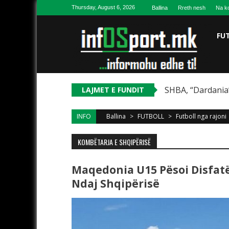
Skip to content
Thursday, August 6, 2026
Ballina
Rreth nesh
Na ko
FU
SHBA, “Dardania”
LAJMET E FUNDIT
INFO
Ballina
>
FUTBOLL
>
Futboll nga rajoni
KOMBËTARJA E SHQIPËRISË
Maqedonia U15 Pësoi Disfat
Ndaj Shqipërisë