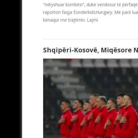
“ndryshuar kombësi”, duke vendosur të përfaqë
raporton faqja ËonderkidsHungary. Më parë luan
kënaqur me trajtimin. Lajmi
Shqipëri-Kosovë, Miqësore N