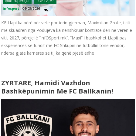
Ipko Superliga
TOP LAJME
infosport
-
04/03/2026
0
KF Llapi ka bërë për vete portierin gjerman, Maximilian Grote, i cili
me skuadrën nga Podujeva ka nënshkruar kontratë deri në verën e
vitit 2027, përcjellë “infOSport.mk”. “Maxi” i bashkohet Llapit pas
eksperiencës së fundit me FC Shkupin në futbollin tonë vendor,
ndërsa gjatë karrierës së tij ka qenë pjesë edhe
ZYRTARE, Hamidi Vazhdon
Bashkëpunimin Me FC Ballkanin!