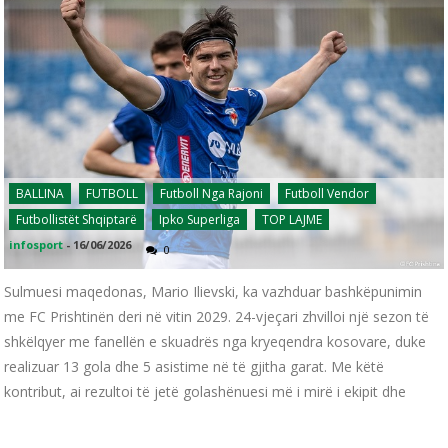
BALLINA
FUTBOLL
Futboll Nga Rajoni
Futboll Vendor
Futbollistët Shqiptarë
Ipko Superliga
TOP LAJME
infosport
-
16/06/2026
0
Sulmuesi maqedonas, Mario Ilievski, ka vazhduar bashkëpunimin
me FC Prishtinën deri në vitin 2029. 24-vjeçari zhvilloi një sezon të
shkëlqyer me fanellën e skuadrës nga kryeqendra kosovare, duke
realizuar 13 gola dhe 5 asistime në të gjitha garat. Me këtë
kontribut, ai rezultoi të jetë golashënuesi më i mirë i ekipit dhe