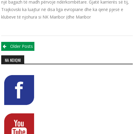
një bagazh të madh përvoje ndërkombëtare. Gjatë karrierës së tij,
Trajkovski ka luajtur në disa liga evropiane dhe ka qenë pjesë e
klubeve të njohura si NK Maribor (dhe Maribor
Posts navigation
Older Posts
NA NDIQNI