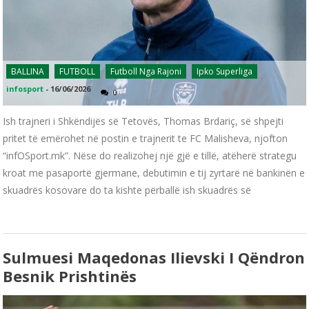
BALLINA
FUTBOLL
Futboll Nga Rajoni
Ipko Superliga
infosport
-
16/06/2026
0
Ish trajneri i Shkëndijës së Tetovës, Thomas Brdariç, së shpejti
pritet të emërohet në postin e trajnerit te FC Malisheva, njofton
“infOSport.mk”. Nëse do realizohej një gjë e tillë, atëherë strategu
kroat me pasaportë gjermane, debutimin e tij zyrtarë në bankinën e
skuadrës kosovare do ta kishte përballë ish skuadrës së
Sulmuesi Maqedonas Ilievski I Qëndron
Besnik Prishtinës