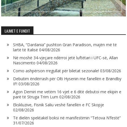
LAJMET E FUNDIT
SHBA, “Dardania” pushton Gran Paradison, majën më të
lartë të Italisë
04/08/2026
Në moshë 34-vjeçare ndërroi jetë luftëtari i UFC-së, Allan
Nascimento
04/08/2026
Como ashpërson rregullat për biletat sezonale!
03/08/2026
Debutim ëndërrash për Olti Hysenin me fanellën e Brøndby
IF!
03/08/2026
Agon Demiri me vetëm 16 vjet e 6 ditë debutoi me ekipin e
parë të Struga Trim Lum
02/08/2026
Ekskluzive, Fisnik Saliu veshë fanellën e FC Skopje
02/08/2026
Të dielën spektakël boksi në manifestimin “Tetova N’festë”
31/07/2026