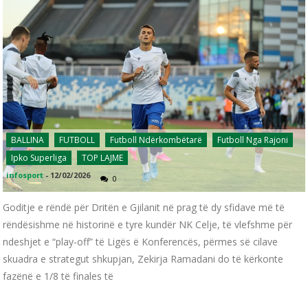
BALLINA
FUTBOLL
Futboll Ndërkombëtarë
Futboll Nga Rajoni
Ipko Superliga
TOP LAJME
infosport
-
12/02/2026
0
Goditje e rëndë për Dritën e Gjilanit në prag të dy sfidave më të
rëndësishme në historinë e tyre kundër NK Celje, të vlefshme për
ndeshjet e “play-off” të Ligës ë Konferencës, përmes së cilave
skuadra e strategut shkupjan, Zekirja Ramadani do të kërkonte
fazënë e 1/8 të finales të