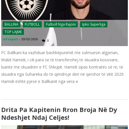
BALLINA
FUTBOLL
Futboll Nga Rajoni
Ipko Superliga
TOP LAJME
infosport
-
20/02/2026
0
FC Ballkani ka vazhduar bashkëpunimit me sulmuesin algjerian,
Walid Hamidi, i cili para se të transferohej te skuadra kosovare,
luante me skuadrën e FC Shkupit. Hamidi sipas kontratës së re, te
skuadra nga Suhareka do të qëndrojë deri në qershor të vitit 2029.
Hamidi është pjesë e Ballkanit nga vera e
Drita Pa Kapitenin Rron Broja Në Dy
Ndeshjet Ndaj Celjes!