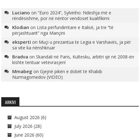
Luciano
on
“Euro 2024”, Sylvinho: Ndeshja më e
rëndësishme, por në nëntor vendoset kualifikimi
Klodian
on
Lista përfundimtare e Italisë, ja tre “të
përjashtuarit” nga Mançini
eksperti
on
Muçi u prezantua te Legia e Varshavës, ja për
sa vite ka nënshkruar
Bradva
on
Skandali në Paris, Kultesku, arbitri që në 2008-ën
kishte tentuar vetëvrasjen!
Mmabeg
on
Gjejnë pikën e dobët të Khabib
Nurmagomedov (VIDEO)
ARKIVI
August 2026
(6)
July 2026
(28)
June 2026
(60)