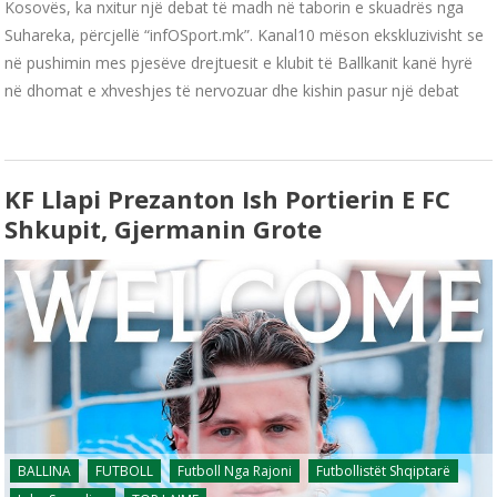
Kosovës, ka nxitur një debat të madh në taborin e skuadrës nga
Suhareka, përcjellë “infOSport.mk”. Kanal10 mëson ekskluzivisht se
në pushimin mes pjesëve drejtuesit e klubit të Ballkanit kanë hyrë
në dhomat e xhveshjes të nervozuar dhe kishin pasur një debat
KF Llapi Prezanton Ish Portierin E FC
Shkupit, Gjermanin Grote
BALLINA
FUTBOLL
Futboll Nga Rajoni
Futbollistët Shqiptarë