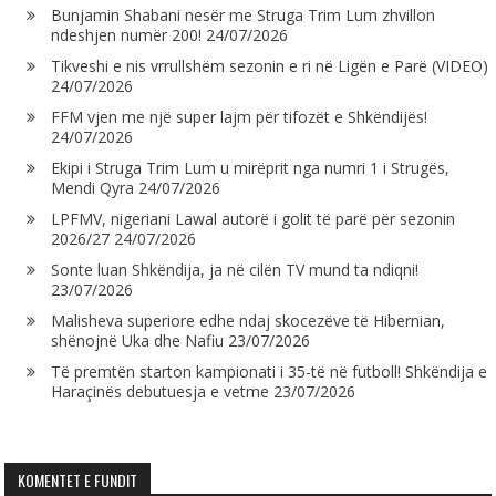
Bunjamin Shabani nesër me Struga Trim Lum zhvillon
ndeshjen numër 200!
24/07/2026
Tikveshi e nis vrrullshëm sezonin e ri në Ligën e Parë (VIDEO)
24/07/2026
FFM vjen me një super lajm për tifozët e Shkëndijës!
24/07/2026
Ekipi i Struga Trim Lum u mirëprit nga numri 1 i Strugës,
Mendi Qyra
24/07/2026
LPFMV, nigeriani Lawal autorë i golit të parë për sezonin
2026/27
24/07/2026
Sonte luan Shkëndija, ja në cilën TV mund ta ndiqni!
23/07/2026
Malisheva superiore edhe ndaj skocezëve të Hibernian,
shënojnë Uka dhe Nafiu
23/07/2026
Të premtën starton kampionati i 35-të në futboll! Shkëndija e
Haraçinës debutuesja e vetme
23/07/2026
KOMENTET E FUNDIT