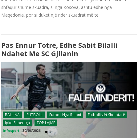
shfaqur shumë skuadra, si nga Kosova, ashtu edhe nga
Maqedonia, por si duket një ndër skuadrat më të
Pas Ennur Totre, Edhe Sabit Bilalli
Ndahet Me SC Gjilanin
BALLINA
FUTBOLL
Futboll Nga Rajoni
Futbollistët Shqiptarë
Ipko Superliga
TOP LAJME
infosport
-
30/06/2026
0