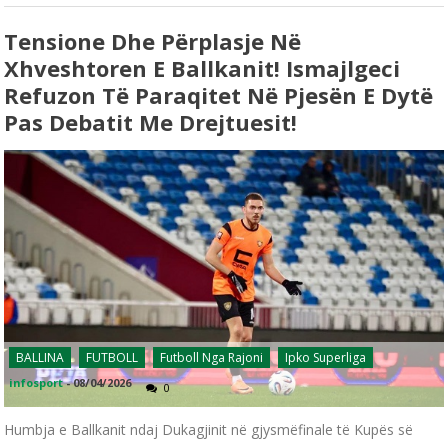
Tensione Dhe Përplasje Në
Xhveshtoren E Ballkanit! Ismajlgeci
Refuzon Të Paraqitet Në Pjesën E Dytë
Pas Debatit Me Drejtuesit!
BALLINA
FUTBOLL
Futboll Nga Rajoni
Ipko Superliga
infosport
-
08/04/2026
0
Humbja e Ballkanit ndaj Dukagjinit në gjysmëfinale të Kupës së