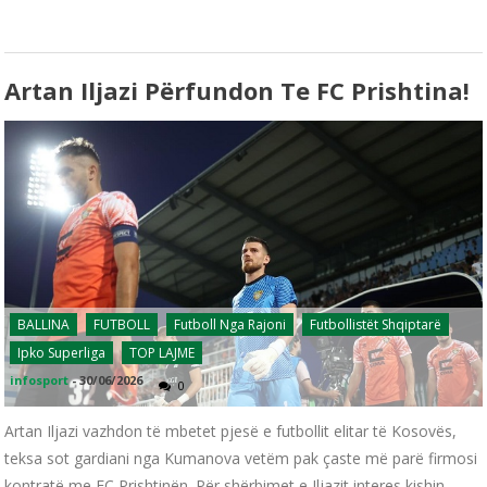
Artan Iljazi Përfundon Te FC Prishtina!
BALLINA
FUTBOLL
Futboll Nga Rajoni
Futbollistët Shqiptarë
Ipko Superliga
TOP LAJME
infosport
-
30/06/2026
0
Artan Iljazi vazhdon të mbetet pjesë e futbollit elitar të Kosovës,
teksa sot gardiani nga Kumanova vetëm pak çaste më parë firmosi
kontratë me FC Prishtinën. Për shërbimet e Iljazit interes kishin