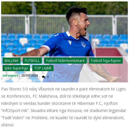
BALLINA
FUTBOLL
Futboll Ndërkombëtarë
Futboll Nga Rajoni
Ipko Superliga
TOP LAJME
infosport
-
23/07/2026
0
Pas fitores 5:0 ndaj Vllaznisë në raundin e parë eliminatorë të Ligës
së Konferencës, FC Malisheva, doli të shkëlqejë edhe sot në
ndeshjen si vendas kundër skocezëve të Hibernian F.C, njofton
“infOSport.mk”. Skuadra elitare nga Kosova, në stadiumin legjendar
“Fadil Vokrri” në Prishtinë, në kuadër të raundit të dytë eliminatorë,
shënoi