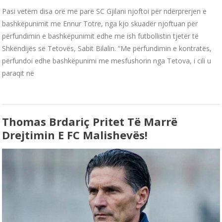
Pasi vetëm disa orë më parë SC Gjilani njoftoi për ndërprerjen e
bashkëpunimit me Ennur Totre, nga kjo skuadër njoftuan për
përfundimin e bashkëpunimit edhe me ish futbollistin tjetër të
Shkëndijës së Tetovës, Sabit Bilalin. “Me përfundimin e kontratës,
përfundoi edhe bashkëpunimi me mesfushorin nga Tetova, i cili u
paraqit në
Thomas Brdariç Pritet Të Marrë
Drejtimin E FC Malishevës!