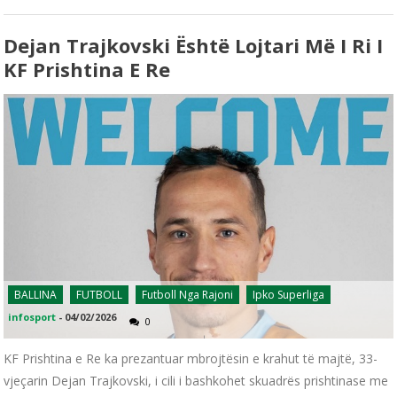
Dejan Trajkovski Është Lojtari Më I Ri I
KF Prishtina E Re
BALLINA
FUTBOLL
Futboll Nga Rajoni
Ipko Superliga
infosport
-
04/02/2026
0
KF Prishtina e Re ka prezantuar mbrojtësin e krahut të majtë, 33-
vjeçarin Dejan Trajkovski, i cili i bashkohet skuadrës prishtinase me