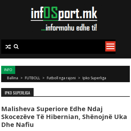
Skip to content
INFO
Ballina
>
FUTBOLL
>
Futboll nga rajoni
>
Ipko Superliga
IPKO SUPERLIGA
Malisheva Superiore Edhe Ndaj
Skocezëve Të Hibernian, Shënojnë Uka
Dhe Nafiu