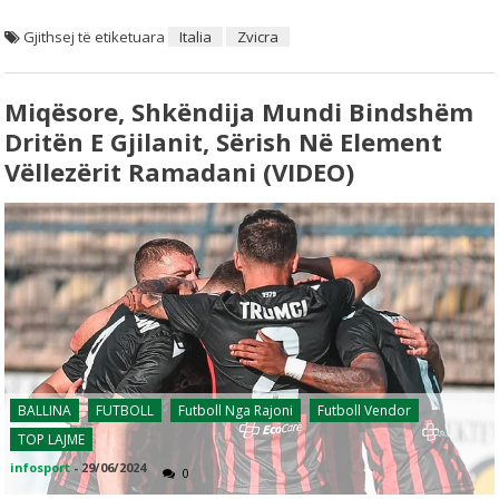
Gjithsej të etiketuara
Italia
Zvicra
Miqësore, Shkëndija Mundi Bindshëm
Dritën E Gjilanit, Sërish Në Element
Vëllezërit Ramadani (VIDEO)
BALLINA
FUTBOLL
Futboll Nga Rajoni
Futboll Vendor
TOP LAJME
infosport
-
29/06/2024
0