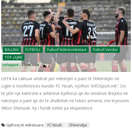
BALLINA
FUTBOLL
Futboll Ndërkombëtarë
Futboll Vendor
TOP LAJME
infosport
-
27/06/2024
0
UEFA ka caktuar arbitrat për ndeshjen e parë të Shkëndijën në
Ligën e Konferencës kundër FC Noah, njofton “infOSport.mk”. Do
të jetë një katërshe e arbitrëve bjellorus që do vendosë drejtësi në
ndeshjen e parë që do të zhvillohet në tokën armene, me kryesorin
Viktor Shimusik. Ky i fundit është pa eksperiencë
Gjithsej të etiketuara
FC Noah
Shkendija