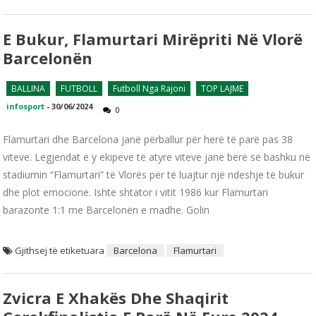
E Bukur, Flamurtari Mirëpriti Në Vlorë
Barcelonën
BALLINA
FUTBOLL
Futboll Nga Rajoni
TOP LAJME
infosport
-
30/06/2024
0
Flamurtari dhe Barcelona janë përballur për herë të parë pas 38
viteve. Legjendat e y ekipeve të atyre viteve janë bërë së bashku në
stadiumin “Flamurtari” të Vlorës për të luajtur një ndeshje të bukur
dhe plot emocione. Ishte shtator i vitit 1986 kur Flamurtari
barazonte 1:1 me Barcelonën e madhe. Golin
Gjithsej të etiketuara
Barcelona
Flamurtari
Zvicra E Xhakës Dhe Shaqirit