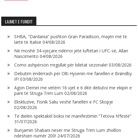
LAJMET E FUNDIT
SHBA, “Dardania” pushton Gran Paradison, majën më të
lartë të Italisë
04/08/2026
Në moshë 34-vjeçare ndërroi jetë luftëtari i UFC-së, Allan
Nascimento
04/08/2026
Como ashpërson rregullat për biletat sezonale!
03/08/2026
Debutim ëndërrash për Olti Hysenin me fanellën e Brøndby
IF!
03/08/2026
Agon Demiri me vetëm 16 vjet e 6 ditë debutoi me ekipin e
parë të Struga Trim Lum
02/08/2026
Ekskluzive, Fisnik Saliu veshë fanellën e FC Skopje
02/08/2026
Të dielën spektakël boksi në manifestimin “Tetova N’festë”
31/07/2026
Bunjamin Shabani nesër me Struga Trim Lum zhvillon
ndeshjen numër 200!
24/07/2026