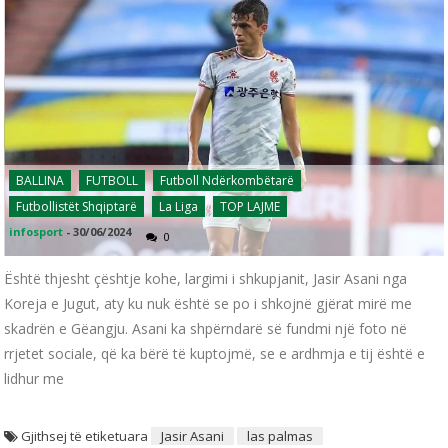
BALLINA
FUTBOLL
Futboll Ndërkombëtarë
Futbollistët Shqiptarë
La Liga
TOP LAJME
infosport
-
30/06/2024
0
Është thjesht çështje kohe, largimi i shkupjanit, Jasir Asani nga
Koreja e Jugut, aty ku nuk është se po i shkojnë gjërat mirë me
skadrën e Gëangju. Asani ka shpërndarë së fundmi një foto në
rrjetet sociale, që ka bërë të kuptojmë, se e ardhmja e tij është e
lidhur me
Gjithsej të etiketuara
Jasir Asani
las palmas