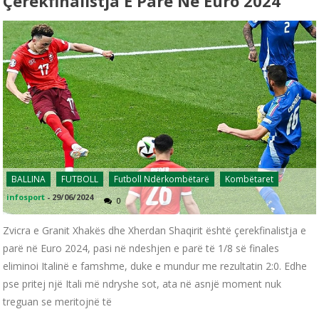
Çerekfinalistja E Parë Në Euro 2024
BALLINA
FUTBOLL
Futboll Ndërkombëtarë
Kombëtaret
infosport
-
29/06/2024
0
Zvicra e Granit Xhakës dhe Xherdan Shaqirit është çerekfinalistja e
parë në Euro 2024, pasi në ndeshjen e parë të 1/8 së finales
eliminoi Italinë e famshme, duke e mundur me rezultatin 2:0. Edhe
pse pritej një Itali më ndryshe sot, ata në asnjë moment nuk
treguan se meritojnë të