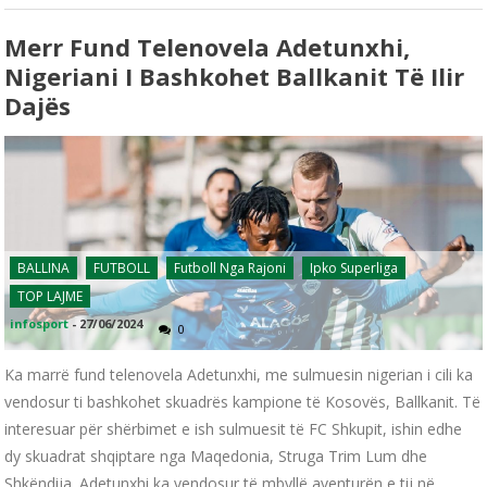
Merr Fund Telenovela Adetunxhi,
Nigeriani I Bashkohet Ballkanit Të Ilir
Dajës
BALLINA
FUTBOLL
Futboll Nga Rajoni
Ipko Superliga
TOP LAJME
infosport
-
27/06/2024
0
Ka marrë fund telenovela Adetunxhi, me sulmuesin nigerian i cili ka
vendosur ti bashkohet skuadrës kampione të Kosovës, Ballkanit. Të
interesuar për shërbimet e ish sulmuesit të FC Shkupit, ishin edhe
dy skuadrat shqiptare nga Maqedonia, Struga Trim Lum dhe
Shkëndija. Adetunxhi ka vendosur të mbyllë aventurën e tij në