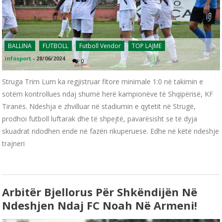
BALLINA
FUTBOLL
Futboll Vendor
TOP LAJME
infosport
-
28/06/2024
0
Struga Trim Lum ka regjistruar fitore minimale 1:0 në takimin e
sotëm kontrollues ndaj shumë herë kampionëve të Shqipërisë, KF
Tiranës. Ndeshja e zhvilluar në stadiumin e qytetit në Strugë,
prodhoi futboll luftarak dhe të shpejtë, pavarësisht se të dyja
skuadrat ndodhen ende në fazën rikuperuese. Edhe në këtë ndeshje
trajneri
Arbitër Bjellorus Për Shkëndijën Në
Ndeshjen Ndaj FC Noah Në Armeni!