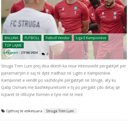
BALLINA
FUTBOLL
Futboll Vendor
Liga E Kampionëve
TOP LAJME
infosport
-
27/06/2024
0
Struga Trim Lum prej disa ditësh ka nisur intensivisht përgatitjet për
pjesëmarrjen e saj të dytë rradhazi në Ligën e Kampionëve.
Kampionët e vendit po vazhdojnë përgatitjet në Strugë, aty ku
Qatip Osmani me bashkëpunëtorët e tij po përgatit çdo detaj që
lojtaret të rifitojnë formën e tyre më të mirë
Gjithsej të etiketuara
Struga Trim Lum