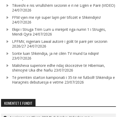
Tikveshi e nis vrrullshëm sezonin e ri në Ligën e Parë (VIDEO)
24/07/2026
FFM vjen me një super lajm për tifozët e Shkëndijës!
24/07/2026
Ekipi i Struga Trim Lum u mirëprit nga numri 1 i Strugës,
Mendi Qyra
24/07/2026
LPFMV, nigeriani Lawal autorë i golit të parë për sezonin
2026/27
24/07/2026
Sonte luan Shkëndija, ja në cilën TV mund ta ndiqni!
23/07/2026
Malisheva superiore edhe ndaj skocezëve të Hibernian,
shënojnë Uka dhe Nafiu
23/07/2026
Të premtën starton kampionati i 35-të në futboll! Shkëndija e
Haraçinës debutuesja e vetme
23/07/2026
KOMENTET E FUNDIT