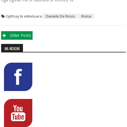
Gjithsej të etiketuara
Daniele De Rossi
Roma
Posts navigation
Older Posts
NA NDIQNI