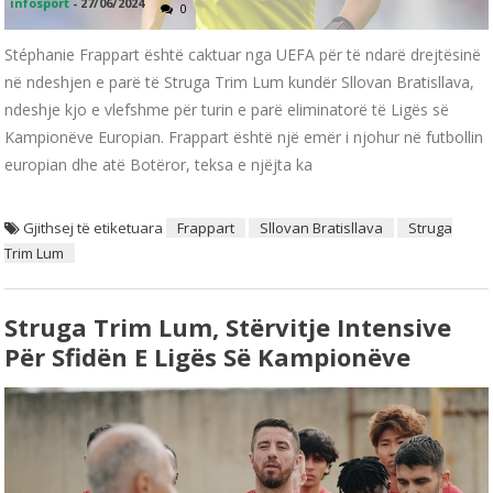
infosport
-
27/06/2024
0
Stéphanie Frappart është caktuar nga UEFA për të ndarë drejtësinë
në ndeshjen e parë të Struga Trim Lum kundër Sllovan Bratisllava,
ndeshje kjo e vlefshme për turin e parë eliminatorë të Ligës së
Kampionëve Europian. Frappart është një emër i njohur në futbollin
europian dhe atë Botëror, teksa e njëjta ka
Gjithsej të etiketuara
Frappart
Sllovan Bratisllava
Struga
Trim Lum
Struga Trim Lum, Stërvitje Intensive
Për Sfidën E Ligës Së Kampionëve