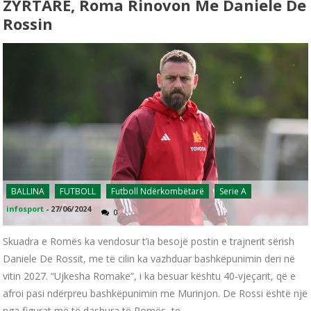
ZYRTARE, Roma Rinovon Me Daniele De
Rossin
BALLINA
FUTBOLL
Futboll Ndërkombëtarë
Serie A
infosport
-
27/06/2024
0
Skuadra e Romës ka vendosur t’ia besojë postin e trajnerit sërish
Daniele De Rossit, me të cilin ka vazhduar bashkëpunimin deri në
vitin 2027. “Ujkesha Romake”, i ka besuar kështu 40-vjeçarit, që e
afroi pasi ndërpreu bashkëpunimin me Murinjon. De Rossi është një
nga figurat më të dashura të Romës, te