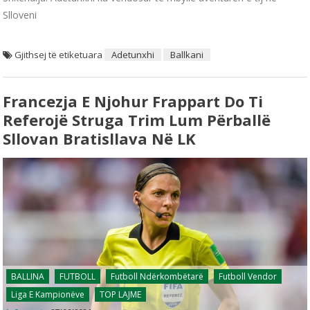
Slloveni
Gjithsej të etiketuara
Adetunxhi
Ballkani
Francezja E Njohur Frappart Do Ti
Referojë Struga Trim Lum Përballë
Sllovan Bratisllava Në LK
BALLINA
FUTBOLL
Futboll Ndërkombëtarë
Futboll Vendor
Liga E Kampionëve
TOP LAJME