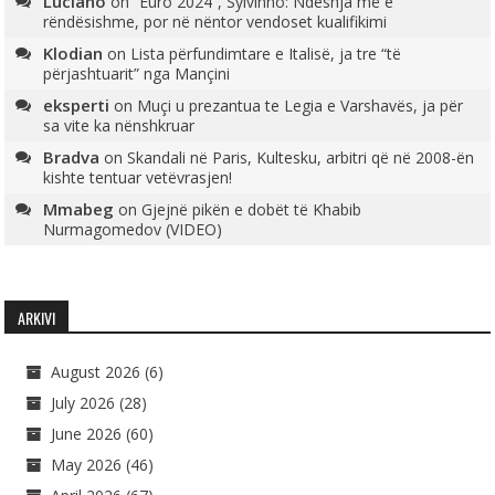
Luciano
on
“Euro 2024”, Sylvinho: Ndeshja më e
rëndësishme, por në nëntor vendoset kualifikimi
Klodian
on
Lista përfundimtare e Italisë, ja tre “të
përjashtuarit” nga Mançini
eksperti
on
Muçi u prezantua te Legia e Varshavës, ja për
sa vite ka nënshkruar
Bradva
on
Skandali në Paris, Kultesku, arbitri që në 2008-ën
kishte tentuar vetëvrasjen!
Mmabeg
on
Gjejnë pikën e dobët të Khabib
Nurmagomedov (VIDEO)
ARKIVI
August 2026
(6)
July 2026
(28)
June 2026
(60)
May 2026
(46)