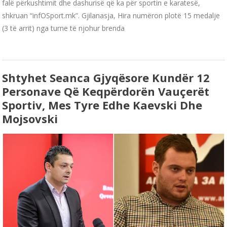
falë përkushtimit dhe dashurisë që ka për sportin e karatesë,
shkruan “infOSport.mk”. Gjilanasja, Hira numëron plotë 15 medalje
(3 të arrit) nga turne të njohur brenda
Shtyhet Seanca Gjyqësore Kundër 12
Personave Që Keqpërdorën Vauçerët
Sportiv, Mes Tyre Edhe Kaevski Dhe
Mojsovski