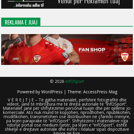
REKLAMA E JUAJ
© 2026
infOSport
Powered by
WordPress
| Theme:
AccessPress Mag
V Ë R E J T J E – Të gjitha materialet, përfshirë fotografitë dhe
videot, janë të mbrojtura me të drejta autoriale të “infOSport”.
Materialet janë për shfrytëzimin personal tuajin dhe për qëllime jo-
komerciale. Ato nuk mund të kopjohen, riprodhohen, ripublikohen,
modifikohen, transmetohen ose distribuohen në çfarëdo mënyre,
pa lejen paraprake të “infOSport”. Shfrytëzimi i materialeve nga
ndonjë portal ose medium tjetër, pa lejen e “infOSport”, është
shkelje e drejtave autoriale dhe është i ndaluar sipas dispozitave
ligjore në fuqi.