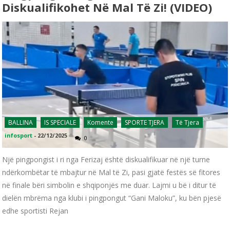
Diskualifikohet Në Mal Të Zi! (VIDEO)
BALLINA
IS SPECIALE
Komente
SPORTE TJERA
Të Tjera
infosport
-
22/12/2025
0
Një pingpongist i ri nga Ferizaj është diskualifikuar në një turne
ndërkombëtar të mbajtur në Mal të Zi, pasi gjatë festës së fitores
në finale bëri simbolin e shqiponjës me duar. Lajmi u bë i ditur të
dielën mbrëma nga klubi i pingpongut “Gani Maloku”, ku bën pjesë
edhe sportisti Rejan