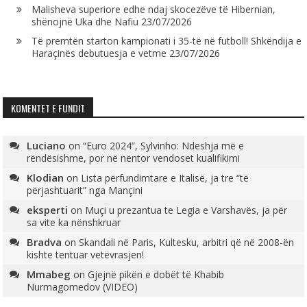
Malisheva superiore edhe ndaj skocezëve të Hibernian,
shënojnë Uka dhe Nafiu
23/07/2026
Të premtën starton kampionati i 35-të në futboll! Shkëndija e
Haraçinës debutuesja e vetme
23/07/2026
KOMENTET E FUNDIT
Luciano
on
“Euro 2024”, Sylvinho: Ndeshja më e
rëndësishme, por në nëntor vendoset kualifikimi
Klodian
on
Lista përfundimtare e Italisë, ja tre “të
përjashtuarit” nga Mançini
eksperti
on
Muçi u prezantua te Legia e Varshavës, ja për
sa vite ka nënshkruar
Bradva
on
Skandali në Paris, Kultesku, arbitri që në 2008-ën
kishte tentuar vetëvrasjen!
Mmabeg
on
Gjejnë pikën e dobët të Khabib
Nurmagomedov (VIDEO)