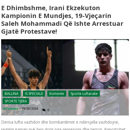
E Dhimbshme, Irani Ekzekuton
Kampionin E Mundjes, 19-Vjeçarin
Saleh Mohammadi Që Ishte Arrestuar
Gjatë Protestave!
BALLINA
IS SPECIALE
Komente
Sporte Luftarake
SPORTE TJERA
infosport
-
19/03/2026
0
Derisa lufta vazhdon dhe bombardimet e ndërsjella vazhdojnë,
regjimi iranian nuk heq dorë nga represioni dhe terrori. Raportohet