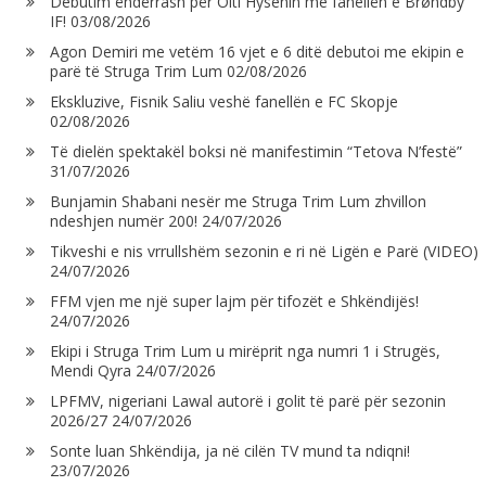
Debutim ëndërrash për Olti Hysenin me fanellën e Brøndby
IF!
03/08/2026
Agon Demiri me vetëm 16 vjet e 6 ditë debutoi me ekipin e
parë të Struga Trim Lum
02/08/2026
Ekskluzive, Fisnik Saliu veshë fanellën e FC Skopje
02/08/2026
Të dielën spektakël boksi në manifestimin “Tetova N’festë”
31/07/2026
Bunjamin Shabani nesër me Struga Trim Lum zhvillon
ndeshjen numër 200!
24/07/2026
Tikveshi e nis vrrullshëm sezonin e ri në Ligën e Parë (VIDEO)
24/07/2026
FFM vjen me një super lajm për tifozët e Shkëndijës!
24/07/2026
Ekipi i Struga Trim Lum u mirëprit nga numri 1 i Strugës,
Mendi Qyra
24/07/2026
LPFMV, nigeriani Lawal autorë i golit të parë për sezonin
2026/27
24/07/2026
Sonte luan Shkëndija, ja në cilën TV mund ta ndiqni!
23/07/2026