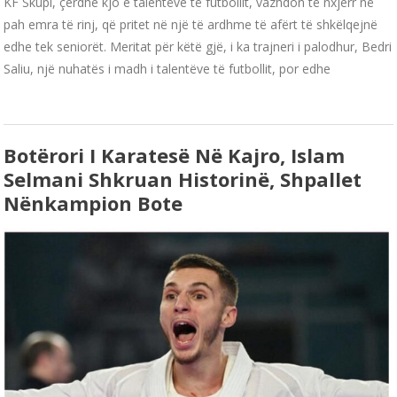
KF Skupi, çerdhe kjo e talentëve të futbollit, vazhdon të nxjerr në
pah emra të rinj, që pritet në një të ardhme të afërt të shkëlqejnë
edhe tek seniorët. Meritat për këtë gjë, i ka trajneri i palodhur, Bedri
Saliu, një nuhatës i madh i talentëve të futbollit, por edhe
Botërori I Karatesë Në Kajro, Islam
Selmani Shkruan Historinë, Shpallet
Nënkampion Bote