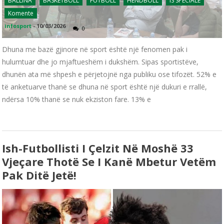
BALLINA
BASKETBOLL
FUTBOLL
HENDBOLL
IS SPECIALE
Komente
infosport
-
10/03/2026
0
Dhuna me bazë gjinore në sport është një fenomen pak i
hulumtuar dhe jo mjaftueshëm i dukshëm. Sipas sportistëve,
dhunën ata më shpesh e përjetojnë nga publiku ose tifozët. 52% e
të anketuarve thanë se dhuna në sport është një dukuri e rrallë,
ndërsa 10% thanë se nuk ekziston fare. 13% e
Ish-Futbollisti I Çelzit Në Moshë 33
Vjeçare Thotë Se I Kanë Mbetur Vetëm
Pak Ditë Jetë!