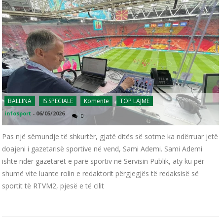
BALLINA
IS SPECIALE
Komente
TOP LAJME
infosport
-
06/05/2026
0
Pas një sëmundje të shkurtër, gjatë ditës së sotme ka ndërruar jetë
doajeni i gazetarisë sportive në vend, Sami Ademi. Sami Ademi
ishte ndër gazetarët e parë sportiv në Servisin Publik, aty ku për
shumë vite luante rolin e redaktorit përgjegjës të redaksisë së
sportit të RTVM2, pjesë e të cilit