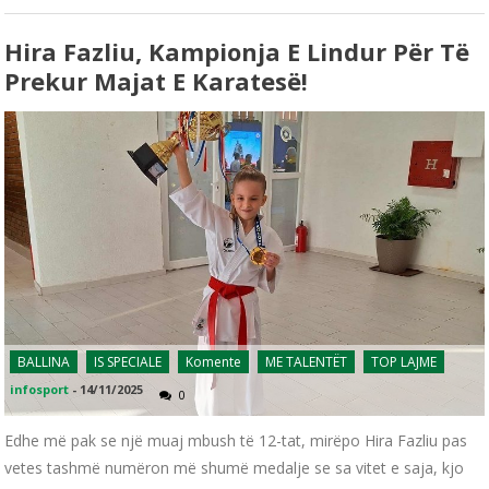
Hira Fazliu, Kampionja E Lindur Për Të
Prekur Majat E Karatesë!
BALLINA
IS SPECIALE
Komente
ME TALENTËT
TOP LAJME
infosport
-
14/11/2025
0
Edhe më pak se një muaj mbush të 12-tat, mirëpo Hira Fazliu pas
vetes tashmë numëron më shumë medalje se sa vitet e saja, kjo