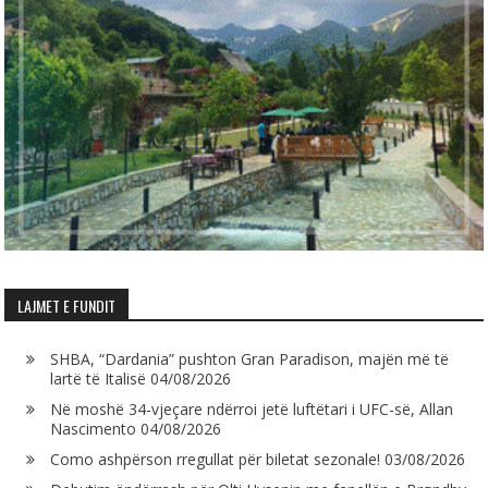
LAJMET E FUNDIT
SHBA, “Dardania” pushton Gran Paradison, majën më të
lartë të Italisë
04/08/2026
Në moshë 34-vjeçare ndërroi jetë luftëtari i UFC-së, Allan
Nascimento
04/08/2026
Como ashpërson rregullat për biletat sezonale!
03/08/2026