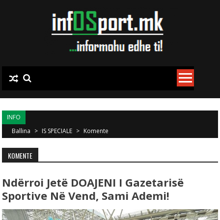
Skip to content
INFO
Ballina
>
IS SPECIALE
>
Komente
KOMENTE
Ndërroi Jetë DOAJENI I Gazetarisë
Sportive Në Vend, Sami Ademi!