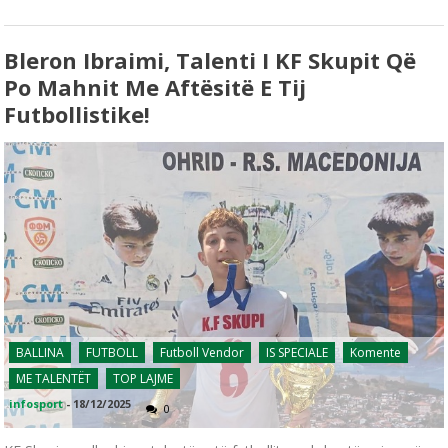
Bleron Ibraimi, Talenti I KF Skupit Që
Po Mahnit Me Aftësitë E Tij
Futbollistike!
BALLINA
FUTBOLL
Futboll Vendor
IS SPECIALE
Komente
ME TALENTËT
TOP LAJME
infosport
-
18/12/2025
0