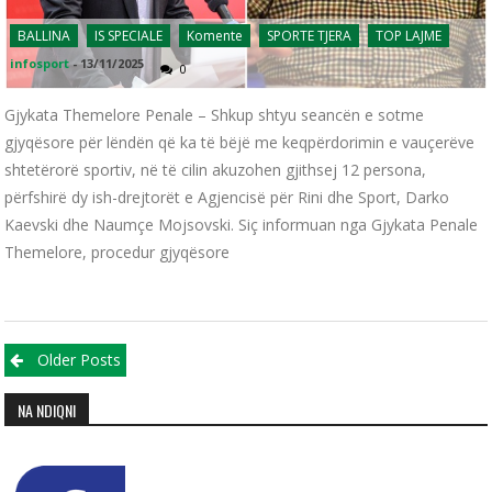
BALLINA
IS SPECIALE
Komente
SPORTE TJERA
TOP LAJME
infosport
-
13/11/2025
0
Gjykata Themelore Penale – Shkup shtyu seancën e sotme
gjyqësore për lëndën që ka të bëjë me keqpërdorimin e vauçerëve
shtetërorë sportiv, në të cilin akuzohen gjithsej 12 persona,
përfshirë dy ish-drejtorët e Agjencisë për Rini dhe Sport, Darko
Kaevski dhe Naumçe Mojsovski. Siç informuan nga Gjykata Penale
Themelore, procedur gjyqësore
Posts navigation
Older Posts
NA NDIQNI