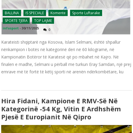
BALLINA
IS SPECIALE
Komente
Sporte Luftarake
SPORTE TJERA
TOP LAJME
infosport
-
30/11/2025
0
Karateisti shqiptarë nga Kosova, Islam Selmani, është shpallur
nënkampion i botës në kategorinë deri në 60 kilogramë, në
Kampionatin Botëror të Karatesë që po mbahet në Kajro. Në
finalen e madhe, Selmani u përball me turkun Eray Samdan, një prej
emrave më të fortë të këtij sporti në arenën ndërkombëtare, ku
Hira Fidani, Kampione E RMV-Së Në
Kategorinë -54 Kg, Vitin E Ardhshëm
Pjesë E Europianit Në Qipro