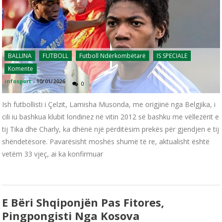
BALLINA
FUTBOLL
Futboll Ndërkombëtarë
IS SPECIALE
Komente
infosport
-
10/01/2026
0
Ish futbollisti i Çelzit, Lamisha Musonda, me origjinë nga Belgjika, i
cili iu bashkua klubit londinez në vitin 2012 së bashku me vëllezërit e
tij Tika dhe Charly, ka dhënë një përditësim prekës për gjendjen e tij
shëndetësore. Pavarësisht moshës shumë të re, aktualisht është
vetëm 33 vjeç, ai ka konfirmuar
E Bëri Shqiponjën Pas Fitores,
Pingpongisti Nga Kosova