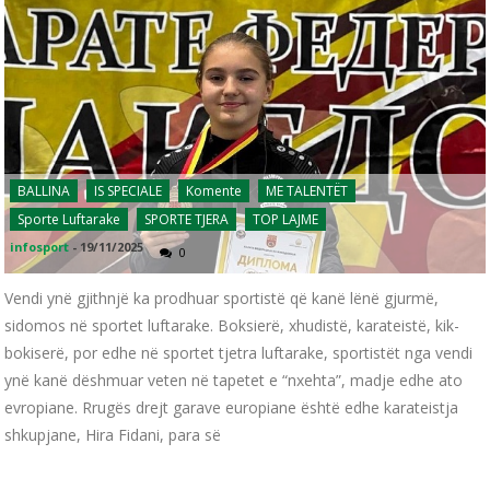
BALLINA
IS SPECIALE
Komente
ME TALENTËT
Sporte Luftarake
SPORTE TJERA
TOP LAJME
infosport
-
19/11/2025
0
Vendi ynë gjithnjë ka prodhuar sportistë që kanë lënë gjurmë,
sidomos në sportet luftarake. Boksierë, xhudistë, karateistë, kik-
bokiserë, por edhe në sportet tjetra luftarake, sportistët nga vendi
ynë kanë dëshmuar veten në tapetet e “nxehta”, madje edhe ato
evropiane. Rrugës drejt garave europiane është edhe karateistja
shkupjane, Hira Fidani, para së