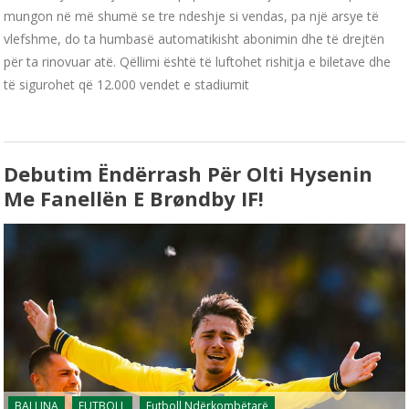
mungon në më shumë se tre ndeshje si vendas, pa një arsye të
vlefshme, do ta humbasë automatikisht abonimin dhe të drejtën
për ta rinovuar atë. Qëllimi është të luftohet rishitja e biletave dhe
të sigurohet që 12.000 vendet e stadiumit
Debutim Ëndërrash Për Olti Hysenin
Me Fanellën E Brøndby IF!
BALLINA
FUTBOLL
Futboll Ndërkombëtarë