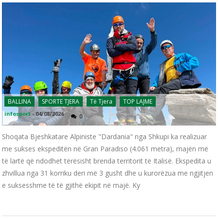
BALLINA
SPORTE TJERA
Të Tjera
TOP LAJME
infosport
-
04/08/2026
0
Shoqata Bjeshkatare Alpiniste "Dardania" nga Shkupi ka realizuar
me sukses ekspeditën në Gran Paradiso (4.061 metra), majën më
të lartë që ndodhet tërësisht brenda territorit të Italisë. Ekspedita u
zhvillua nga 31 korriku deri më 3 gusht dhe u kurorëzua me ngjitjen
e suksesshme të të gjithë ekipit në majë. Ky