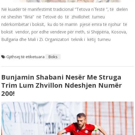
Në kuadër të manifestimit tradicional “Tetova n`festë ”, të dielën
në sheshin “Iliria” në Tetovë do të zhvillohet turneu
ndërkombëtar i boksit, ku do të marrin pjesë emra të njohur të
boksit vendor, por edhe vendeve për rreth, si Shqipëria, Kosova,
Bullgaria dhe Mali i Zi. Organizatori teknik i këtij turneu
Gjithsej të etiketuara
Boks
Bunjamin Shabani Nesër Me Struga
Trim Lum Zhvillon Ndeshjen Numër
200!