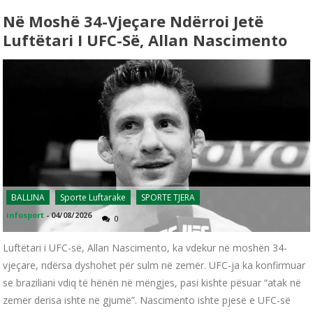
Në Moshë 34-Vjeçare Ndërroi Jetë
Luftëtari I UFC-Së, Allan Nascimento
BALLINA
Sporte Luftarake
SPORTE TJERA
infosport
-
04/08/2026
0
Luftëtari i UFC-së, Allan Nascimento, ka vdekur në moshën 34-
vjeçare, ndërsa dyshohet për sulm në zemër. UFC-ja ka konfirmuar
se braziliani vdiq të hënën në mëngjes, pasi kishte pësuar “atak në
zemër derisa ishte në gjumë”. Nascimento ishte pjesë e UFC-së