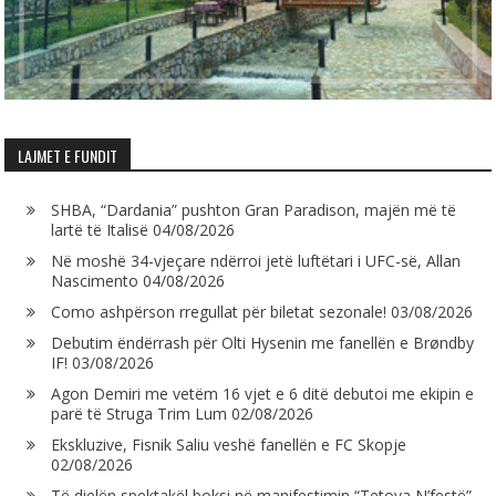
LAJMET E FUNDIT
SHBA, “Dardania” pushton Gran Paradison, majën më të
lartë të Italisë
04/08/2026
Në moshë 34-vjeçare ndërroi jetë luftëtari i UFC-së, Allan
Nascimento
04/08/2026
Como ashpërson rregullat për biletat sezonale!
03/08/2026
Debutim ëndërrash për Olti Hysenin me fanellën e Brøndby
IF!
03/08/2026
Agon Demiri me vetëm 16 vjet e 6 ditë debutoi me ekipin e
parë të Struga Trim Lum
02/08/2026
Ekskluzive, Fisnik Saliu veshë fanellën e FC Skopje
02/08/2026
Të dielën spektakël boksi në manifestimin “Tetova N’festë”