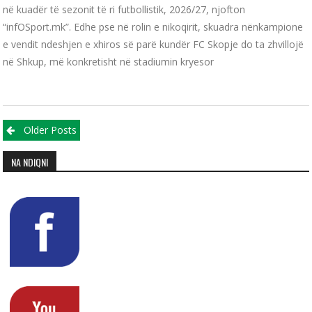
në kuadër të sezonit të ri futbollistik, 2026/27, njofton
“infOSport.mk”. Edhe pse në rolin e nikoqirit, skuadra nënkampione
e vendit ndeshjen e xhiros së parë kundër FC Skopje do ta zhvillojë
në Shkup, më konkretisht në stadiumin kryesor
Posts navigation
Older Posts
NA NDIQNI