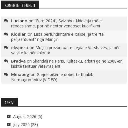
KOMENTET E FUNDIT
Luciano
on
“Euro 2024”, Sylvinho: Ndeshja më e
rëndësishme, por në nëntor vendoset kualifikimi
Klodian
on
Lista përfundimtare e Italisë, ja tre “të
përjashtuarit” nga Mançini
eksperti
on
Muçi u prezantua te Legia e Varshavës, ja për
sa vite ka nënshkruar
Bradva
on
Skandali në Paris, Kultesku, arbitri që në 2008-ën
kishte tentuar vetëvrasjen!
Mmabeg
on
Gjejnë pikën e dobët të Khabib
Nurmagomedov (VIDEO)
ARKIVI
August 2026
(6)
July 2026
(28)