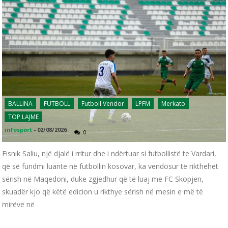
BALLINA
FUTBOLL
Futboll Vendor
LPFM
Merkato
TOP LAJME
infosport
-
02/08/2026
0
Fisnik Saliu, një djalë i rritur dhe i ndërtuar si futbollistë te Vardari,
që së fundmi luante në futbollin kosovar, ka vendosur të rikthehet
sërish në Maqedoni, duke zgjedhur që të luaj me FC Skopjen,
skuadër kjo që këtë edicion u rikthye sërish në mesin e më të
mirëve në