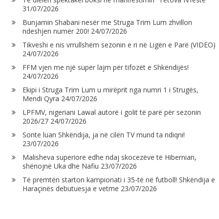
31/07/2026
Bunjamin Shabani nesër me Struga Trim Lum zhvillon
ndeshjen numër 200!
24/07/2026
Tikveshi e nis vrrullshëm sezonin e ri në Ligën e Parë (VIDEO)
24/07/2026
FFM vjen me një super lajm për tifozët e Shkëndijës!
24/07/2026
Ekipi i Struga Trim Lum u mirëprit nga numri 1 i Strugës,
Mendi Qyra
24/07/2026
LPFMV, nigeriani Lawal autorë i golit të parë për sezonin
2026/27
24/07/2026
Sonte luan Shkëndija, ja në cilën TV mund ta ndiqni!
23/07/2026
Malisheva superiore edhe ndaj skocezëve të Hibernian,
shënojnë Uka dhe Nafiu
23/07/2026
Të premtën starton kampionati i 35-të në futboll! Shkëndija e
Haraçinës debutuesja e vetme
23/07/2026