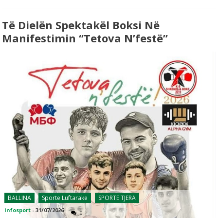
Të Dielën Spektakël Boksi Në
Manifestimin “Tetova N’festë”
BALLINA
Sporte Luftarake
SPORTE TJERA
infosport
-
31/07/2026
0