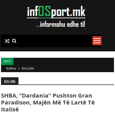
Skip to content
INFO
Ballina
>
BALLINA
BALLINA
SHBA, “Dardania” Pushton Gran
Paradison, Majën Më Të Lartë Të
Italisë