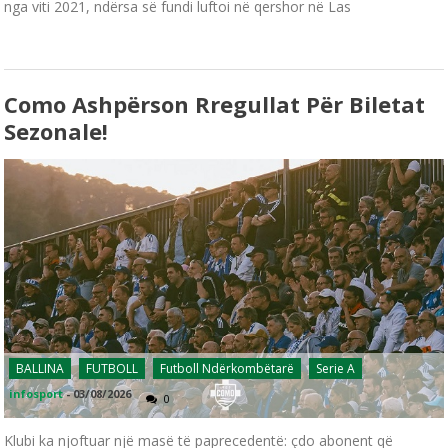
nga viti 2021, ndërsa së fundi luftoi në qershor në Las
Como Ashpërson Rregullat Për Biletat
Sezonale!
BALLINA
FUTBOLL
Futboll Ndërkombëtarë
Serie A
infosport
-
03/08/2026
0
Klubi ka njoftuar një masë të paprecedentë: çdo abonent që