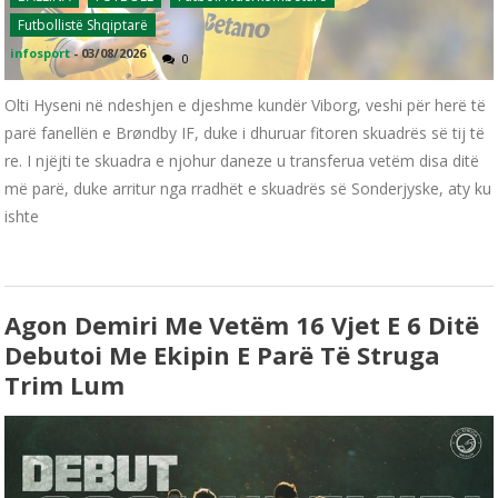
Futbollistë Shqiptarë
infosport
-
03/08/2026
0
Olti Hyseni në ndeshjen e djeshme kundër Viborg, veshi për herë të
parë fanellën e Brøndby IF, duke i dhuruar fitoren skuadrës së tij të
re. I njëjti te skuadra e njohur daneze u transferua vetëm disa ditë
më parë, duke arritur nga rradhët e skuadrës së Sonderjyske, aty ku
ishte
Agon Demiri Me Vetëm 16 Vjet E 6 Ditë
Debutoi Me Ekipin E Parë Të Struga
Trim Lum