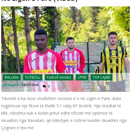
BALLINA
FUTBOLL
Futboll Vendor
LPFM
TOP LAJME
infosport
-
24/07/2026
0
Tikveshi e ka nisur vrrullshëm sezonin e ri në Ligën e Parë, duke
regjistruar një fitore të thellë 5:1 ndaj KF Arsimit. Një rezultat të
tillë, ndoshta nuk e kishin pritur edhe tifozët më optimist të
skuadrës nga Kavadari, që ndeshjen e sotme kundër skuadrës nga
Çegrani e nisi me