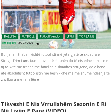
BALLINA
FUTBOLL
Futboll Vendor
LPFM
TOP LAJME
infosport
-
24/07/2026
0
Bunjamin Shabani është futbollisti më jetë gjatë te skuadra e
Struga Trim Lum. Kumanovari të shtunën do të nis edhe sezonin e
tij të 7-të me rradhë me fanellën e skuadrës strugane, që e bënë
atë absolutisht futbollistin më besnik dhe me me shumë ndeshje të
zhvilluara me fanellën e
Tikveshi E Nis Vrrullshëm Sezonin E Ri
Në Ligën E Parë (VIDEO)