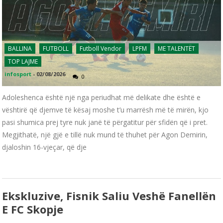
BALLINA
FUTBOLL
Futboll Vendor
LPFM
ME TALENTËT
TOP LAJME
infosport
-
02/08/2026
0
Adoleshenca është një nga periudhat më delikate dhe është e
vështirë që djemve të kësaj moshe t’u marrësh më të mirën, kjo
pasi shumica prej tyre nuk janë të përgatitur për sfidën që i pret.
Megjithatë, një gjë e tillë nuk mund të thuhet për Agon Demirin,
djaloshin 16-vjeçar, që dje
Ekskluzive, Fisnik Saliu Veshë Fanellën
E FC Skopje