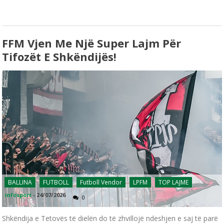
FFM Vjen Me Një Super Lajm Për
Tifozët E Shkëndijës!
BALLINA
FUTBOLL
Futboll Vendor
LPFM
TOP LAJME
infosport
-
24/07/2026
0
Shkëndija e Tetovës të dielën do të zhvillojë ndeshjen e saj të parë