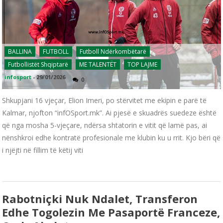
BALLINA
FUTBOLL
Futboll Ndërkombëtarë
Futbollistët Shqiptarë
ME TALENTËT
TOP LAJME
infosport
-
29/01/2026
0
Shkupjani 16 vjeçar, Elion Imeri, po stërvitet me ekipin e parë të
Kalmar, njofton “infOSport.mk”. Ai pjesë e skuadrës suedeze është
që nga mosha 5-vjeçare, ndërsa shtatorin e vitit që lamë pas, ai
nënshkroi edhe kontratë profesionale me klubin ku u rrit. Kjo bëri që
i njëjti në fillim të këtij viti
Rabotniçki Nuk Ndalet, Transferon
Edhe Togolezin Me Pasaportë Franceze,