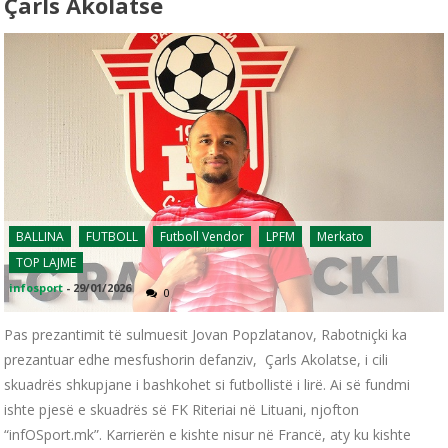
Çarls Akolatse
BALLINA
FUTBOLL
Futboll Vendor
LPFM
Merkato
TOP LAJME
infosport
-
29/01/2026
0
Pas prezantimit të sulmuesit Jovan Popzlatanov, Rabotniçki ka
prezantuar edhe mesfushorin defanziv, Çarls Akolatse, i cili
skuadrës shkupjane i bashkohet si futbollistë i lirë. Ai së fundmi
ishte pjesë e skuadrës së FK Riteriai në Lituani, njofton
“infOSport.mk”. Karrierën e kishte nisur në Francë, aty ku kishte