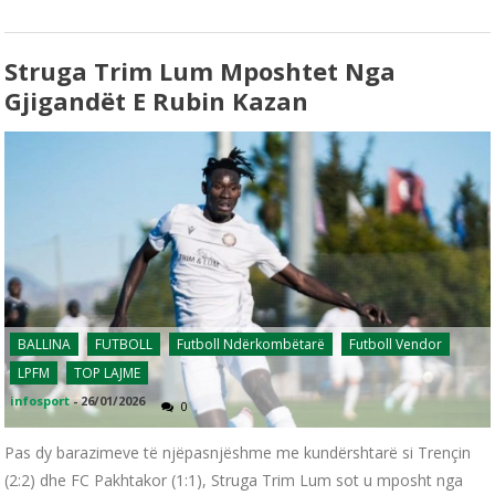
Struga Trim Lum Mposhtet Nga
Gjigandët E Rubin Kazan
BALLINA
FUTBOLL
Futboll Ndërkombëtarë
Futboll Vendor
LPFM
TOP LAJME
infosport
-
26/01/2026
0
Pas dy barazimeve të njëpasnjëshme me kundërshtarë si Trençin
(2:2) dhe FC Pakhtakor (1:1), Struga Trim Lum sot u mposht nga