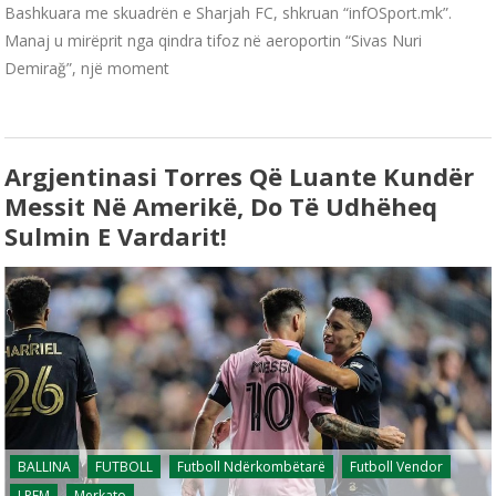
Bashkuara me skuadrën e Sharjah FC, shkruan “infOSport.mk”.
Manaj u mirëprit nga qindra tifoz në aeroportin “Sivas Nuri
Demirağ”, një moment
Argjentinasi Torres Që Luante Kundër
Messit Në Amerikë, Do Të Udhëheq
Sulmin E Vardarit!
BALLINA
FUTBOLL
Futboll Ndërkombëtarë
Futboll Vendor
LPFM
Merkato