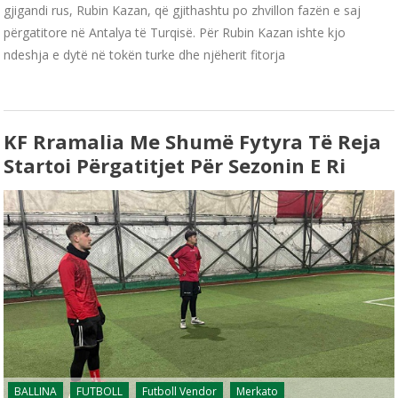
gjigandi rus, Rubin Kazan, që gjithashtu po zhvillon fazën e saj
përgatitore në Antalya të Turqisë. Për Rubin Kazan ishte kjo
ndeshja e dytë në tokën turke dhe njëherit fitorja
KF Rramalia Me Shumë Fytyra Të Reja
Startoi Përgatitjet Për Sezonin E Ri
BALLINA
FUTBOLL
Futboll Vendor
Merkato