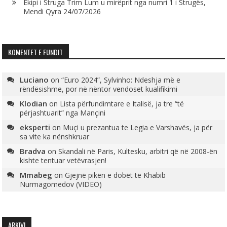
Ekipi i Struga Trim Lum u mirëprit nga numri 1 i Strugës,
Mendi Qyra
24/07/2026
KOMENTET E FUNDIT
Luciano
on
“Euro 2024”, Sylvinho: Ndeshja më e
rëndësishme, por në nëntor vendoset kualifikimi
Klodian
on
Lista përfundimtare e Italisë, ja tre “të
përjashtuarit” nga Mançini
eksperti
on
Muçi u prezantua te Legia e Varshavës, ja për
sa vite ka nënshkruar
Bradva
on
Skandali në Paris, Kultesku, arbitri që në 2008-ën
kishte tentuar vetëvrasjen!
Mmabeg
on
Gjejnë pikën e dobët të Khabib
Nurmagomedov (VIDEO)
ARKIVI