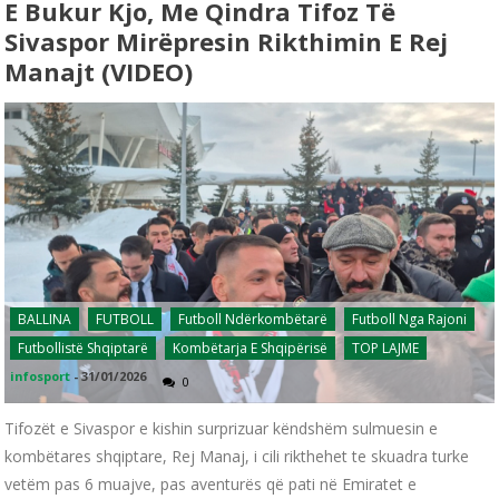
E Bukur Kjo, Me Qindra Tifoz Të
Sivaspor Mirëpresin Rikthimin E Rej
Manajt (VIDEO)
BALLINA
FUTBOLL
Futboll Ndërkombëtarë
Futboll Nga Rajoni
Futbollistë Shqiptarë
Kombëtarja E Shqipërisë
TOP LAJME
infosport
-
31/01/2026
0
Tifozët e Sivaspor e kishin surprizuar këndshëm sulmuesin e
kombëtares shqiptare, Rej Manaj, i cili rikthehet te skuadra turke
vetëm pas 6 muajve, pas aventurës që pati në Emiratet e