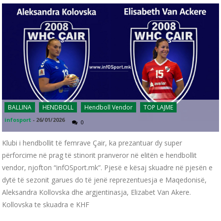
BALLINA
HENDBOLL
Hendboll Vendor
TOP LAJME
infosport
-
26/01/2026
0
Klubi i hendbollit të femrave Çair, ka prezantuar dy super
përforcime në prag të stinorit pranveror në elitën e hendbollit
vendor, njofton “infOSport.mk”. Pjesë e kësaj skuadre në pjesën e
dytë të sezonit garues do të jenë reprezentuesja e Maqedonisë,
Aleksandra Kollovska dhe argjentinasja, Elizabet Van Akere.
Kollovska te skuadra e KHF