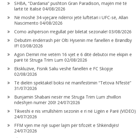
SHBA, “Dardania” pushton Gran Paradison, majën më të
lartë të Italisë
04/08/2026
Në moshë 34-vjeçare ndërroi jetë luftëtari i UFC-së, Allan
Nascimento
04/08/2026
Como ashpërson rregullat për biletat sezonale!
03/08/2026
Debutim ëndërrash për Olti Hysenin me fanellën e Brøndby
IF!
03/08/2026
Agon Demiri me vetëm 16 vjet e 6 ditë debutoi me ekipin e
parë të Struga Trim Lum
02/08/2026
Ekskluzive, Fisnik Saliu veshë fanellën e FC Skopje
02/08/2026
Të dielën spektakël boksi në manifestimin “Tetova N’festë”
31/07/2026
Bunjamin Shabani nesër me Struga Trim Lum zhvillon
ndeshjen numër 200!
24/07/2026
Tikveshi e nis vrrullshëm sezonin e ri në Ligën e Parë (VIDEO)
24/07/2026
FFM vjen me një super lajm për tifozët e Shkëndijës!
24/07/2026