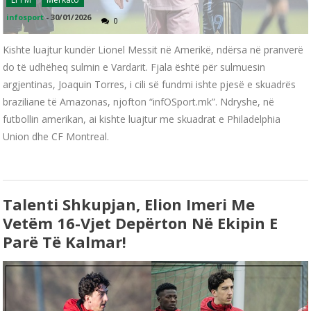
infosport
-
30/01/2026
0
Kishte luajtur kundër Lionel Messit në Amerikë, ndërsa në pranverë
do të udhëheq sulmin e Vardarit. Fjala është për sulmuesin
argjentinas, Joaquin Torres, i cili së fundmi ishte pjesë e skuadrës
braziliane të Amazonas, njofton “infOSport.mk”. Ndryshe, në
futbollin amerikan, ai kishte luajtur me skuadrat e Philadelphia
Union dhe CF Montreal.
Talenti Shkupjan, Elion Imeri Me
Vetëm 16-Vjet Depërton Në Ekipin E
Parë Të Kalmar!