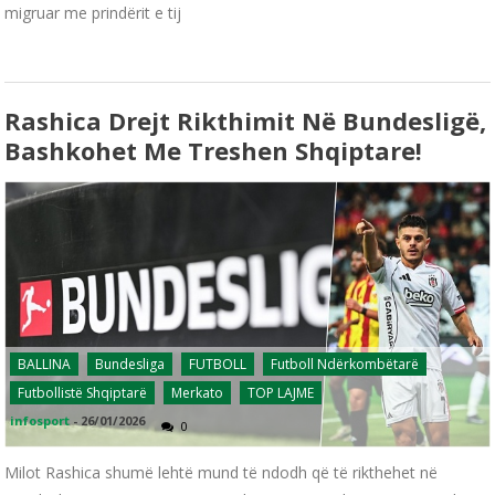
migruar me prindërit e tij
Rashica Drejt Rikthimit Në Bundesligë,
Bashkohet Me Treshen Shqiptare!
BALLINA
Bundesliga
FUTBOLL
Futboll Ndërkombëtarë
Futbollistë Shqiptarë
Merkato
TOP LAJME
infosport
-
26/01/2026
0
Milot Rashica shumë lehtë mund të ndodh që të rikthehet në