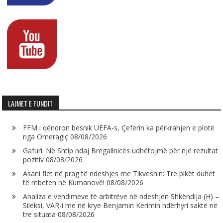
LAJMET E FUNDIT
FFM i qëndron besnik UEFA-s, Çeferin ka përkrahjen e plotë
nga Omeragiç
08/08/2026
Gafuri: Në Shtip ndaj Bregallnicës udhëtojmë për një rezultat
pozitiv
08/08/2026
Asani flet në prag të ndeshjes me Tikveshin: Tre pikët duhet
të mbeten në Kumanovë!
08/08/2026
Analiza e vendimeve të arbitrëve në ndeshjen Shkëndija (H) –
Sileksi, VAR-i me në krye Benjamin Kerimin ndërhyri saktë në
tre situata
08/08/2026