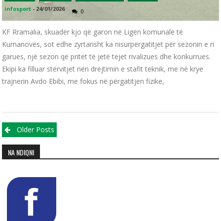
infosport
-
24/01/2026
0
KF Rramalia, skuadër kjo që garon në Ligën komunale të
Kumanovës, sot edhe zyrtarisht ka nisurpërgatitjet për sezonin e ri
garues, një sezon që pritet të jetë tejet rivalizues dhe konkurrues.
Ekipi ka filluar stërvitjet nën drejtimin e stafit teknik, me në krye
trajnerin Avdo Ebibi, me fokus në përgatitjen fizike,
Posts navigation
Older Posts
NA NDIQNI