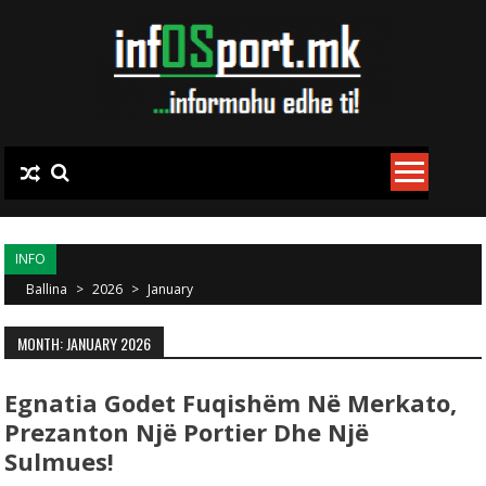
Skip to content
INFO
Ballina
>
2026
>
January
MONTH: JANUARY 2026
Egnatia Godet Fuqishëm Në Merkato,
Prezanton Një Portier Dhe Një
Sulmues!