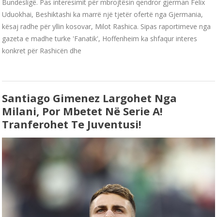
Bundesligë. Pas interesimit për mbrojtësin qendror gjerman Felix
Uduokhai, Beshiktashi ka marrë një tjetër ofertë nga Gjermania,
kësaj radhe për yllin kosovar, Milot Rashica. Sipas raportimeve nga
gazeta e madhe turke 'Fanatik', Hoffenheim ka shfaqur interes
konkret për Rashicën dhe
Santiago Gimenez Largohet Nga
Milani, Por Mbetet Në Serie A!
Tranferohet Te Juventusi!