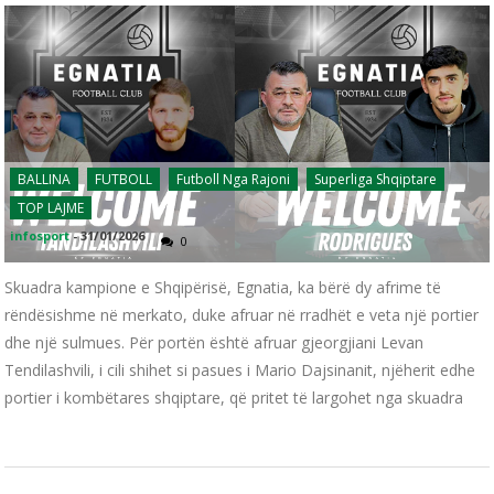
BALLINA
FUTBOLL
Futboll Nga Rajoni
Superliga Shqiptare
TOP LAJME
infosport
-
31/01/2026
0
Skuadra kampione e Shqipërisë, Egnatia, ka bërë dy afrime të
rëndësishme në merkato, duke afruar në rradhët e veta një portier
dhe një sulmues. Për portën është afruar gjeorgjiani Levan
Tendilashvili, i cili shihet si pasues i Mario Dajsinanit, njëherit edhe
portier i kombëtares shqiptare, që pritet të largohet nga skuadra