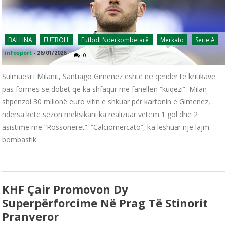
BALLINA
FUTBOLL
Futboll Ndërkombëtarë
Merkato
Serie A
infosport
-
26/01/2026
0
Sulmuesi i Milanit, Santiago Gimenez është në qendër të kritikave
pas formës së dobët që ka shfaqur me fanellën “kuqezi”. Milan
shpenzoi 30 milionë euro vitin e shkuar për kartonin e Gimenez,
ndërsa këtë sezon meksikani ka realizuar vetëm 1 gol dhe 2
asistime me “Rossonerët”. “Calciomercato”, ka lëshuar një lajm
bombastik
KHF Çair Promovon Dy
Superpërforcime Në Prag Të Stinorit
Pranveror