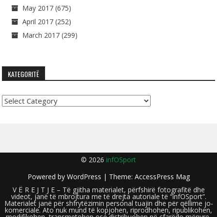
May 2017
(675)
April 2017
(252)
March 2017
(299)
KATEGORITË
Kategoritë
© 2026
infOSport
Powered by
WordPress
| Theme:
AccessPress Mag
V Ë R E J T J E – Të gjitha materialet, përfshirë fotografitë dhe
videot, janë të mbrojtura me të drejta autoriale të “infOSport”.
Materialet janë për shfrytëzimin personal tuajin dhe për qëllime jo-
komerciale. Ato nuk mund të kopjohen, riprodhohen, ripublikohen,
modifikohen, transmetohen ose distribuohen në çfarëdo mënyre,