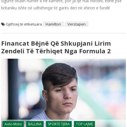
sigurtë titullin numër 8 në karrierë, por ja që nuk ndodhi, edhe pse
britaniku ishte në udhëheqje të garës deri në xhiron e fundit
Gjithsej të etiketuara
Hamilton
Verstapen
Financat Bëjnë Që Shkupjani Lirim
Zendeli Të Tërhiqet Nga Formula 2
Auto-Moto
BALLINA
SPORTE TJERA
TOP LAJME