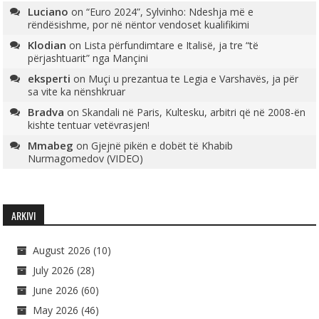
Luciano
on
“Euro 2024”, Sylvinho: Ndeshja më e
rëndësishme, por në nëntor vendoset kualifikimi
Klodian
on
Lista përfundimtare e Italisë, ja tre “të
përjashtuarit” nga Mançini
eksperti
on
Muçi u prezantua te Legia e Varshavës, ja për
sa vite ka nënshkruar
Bradva
on
Skandali në Paris, Kultesku, arbitri që në 2008-ën
kishte tentuar vetëvrasjen!
Mmabeg
on
Gjejnë pikën e dobët të Khabib
Nurmagomedov (VIDEO)
ARKIVI
August 2026
(10)
July 2026
(28)
June 2026
(60)
May 2026
(46)