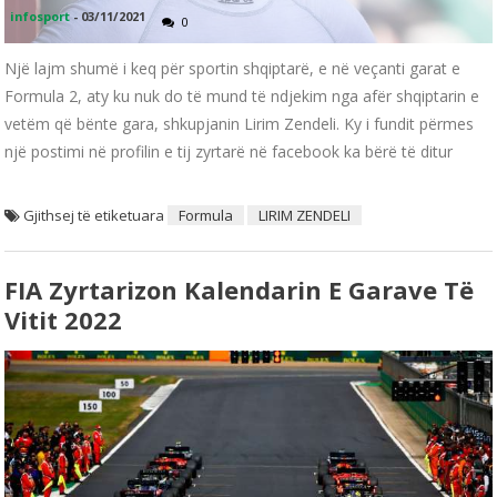
infosport
-
03/11/2021
0
Një lajm shumë i keq për sportin shqiptarë, e në veçanti garat e
Formula 2, aty ku nuk do të mund të ndjekim nga afër shqiptarin e
vetëm që bënte gara, shkupjanin Lirim Zendeli. Ky i fundit përmes
një postimi në profilin e tij zyrtarë në facebook ka bërë të ditur
Gjithsej të etiketuara
Formula
LIRIM ZENDELI
FIA Zyrtarizon Kalendarin E Garave Të
Vitit 2022