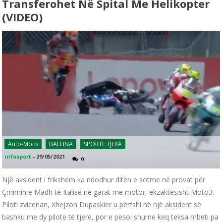
Transferohet Në Spital Me Helikopter
(VIDEO)
Auto-Moto
BALLINA
SPORTE TJERA
infosport
-
29/05/2021
0
Një aksident i frikshëm ka ndodhur ditën e sotme në provat për
Çmimin e Madh të Italisë në garat me motor, ekzaktësisht Moto3.
Piloti zvicerian, Xhejzon Dupaskier u përfshi në një aksident së
bashku me dy pilotë të tjerë, por e pësoi shumë keq teksa mbeti pa