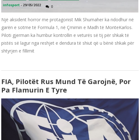
infosport
-
29/05/2022
0
Një aksident horror me protagonist Mik Shumaher ka ndodhur në
garën e sotme të Formula 1, në Çmimin e Madh të MonteKarlos.
Piloti gjerman ka humbur kontrollin e veturës së tij për shkak të
pistës së lagur nga reshjet e dendura të shiut që u bënë shkak për
shtyrjen e fillimit
FIA, Pilotët Rus Mund Të Garoјnë, Por
Pa Flamurin E Tyre