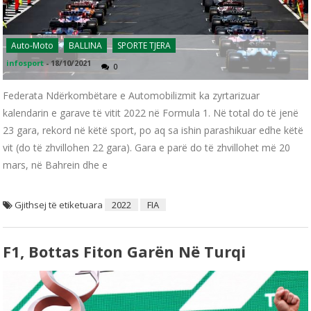
Auto-Moto
BALLINA
SPORTE TJERA
infosport
-
18/10/2021
0
Federata Ndërkombëtare e Automobilizmit ka zyrtarizuar
kalendarin e garave të vitit 2022 në Formula 1. Në total do të jenë
23 gara, rekord në këtë sport, po aq sa ishin parashikuar edhe këtë
vit (do të zhvillohen 22 gara). Gara e parë do të zhvillohet më 20
mars, në Bahrein dhe e
Gjithsej të etiketuara
2022
FIA
F1, Bottas Fiton Garën Në Turqi