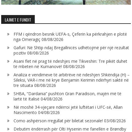
LAJMET E FUNDIT
FFM i qëndron besnik UEFA-s, Çeferin ka përkrahjen e plotë
nga Omeragiç
08/08/2026
Gafuri: Në Shtip ndaj Bregallnicës udhëtojmë për një rezultat
pozitiv
08/08/2026
Asani flet në prag të ndeshjes me Tikveshin: Tre pikët duhet
të mbeten në Kumanovë!
08/08/2026
Analiza e vendimeve të arbitrëve në ndeshjen Shkëndija (H) –
Sileksi, VAR-i me në krye Benjamin Kerimin ndërhyri saktë në
tre situata
08/08/2026
SHBA, “Dardania” pushton Gran Paradison, majën më të
lartë të Italisë
04/08/2026
Në moshë 34-vjeçare ndërroi jetë luftëtari i UFC-së, Allan
Nascimento
04/08/2026
Como ashpërson rregullat për biletat sezonale!
03/08/2026
Debutim ëndërrash për Olti Hysenin me fanellën e Brøndby