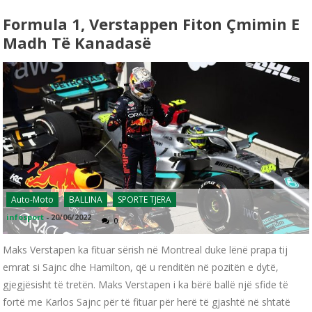
Formula 1, Verstappen Fiton Çmimin E
Madh Të Kanadasë
Auto-Moto
BALLINA
SPORTE TJERA
infosport
-
20/06/2022
0
Maks Verstapen ka fituar sërish në Montreal duke lënë prapa tij
emrat si Sajnc dhe Hamilton, që u renditën në pozitën e dytë,
gjegjësisht të tretën. Maks Verstapen i ka bërë ballë një sfide të
fortë me Karlos Sajnc për të fituar për herë të gjashtë në shtatë