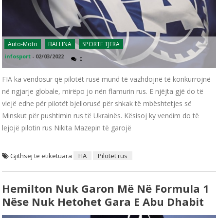
Auto-Moto
BALLINA
SPORTE TJERA
infosport
-
02/03/2022
0
FIA ka vendosur që pilotët rusë mund të vazhdojnë të konkurrojnë
në ngjarje globale, mirëpo jo nën flamurin rus. E njëjta gjë do të
vlejë edhe për pilotët bjellorusë për shkak të mbështetjes së
Minskut për pushtimin rus të Ukrainës. Kësisoj ky vendim do të
lejojë pilotin rus Nikita Mazepin të garojë
Gjithsej të etiketuara
FIA
Pilotet rus
Hemilton Nuk Garon Më Në Formula 1
Nëse Nuk Hetohet Gara E Abu Dhabit