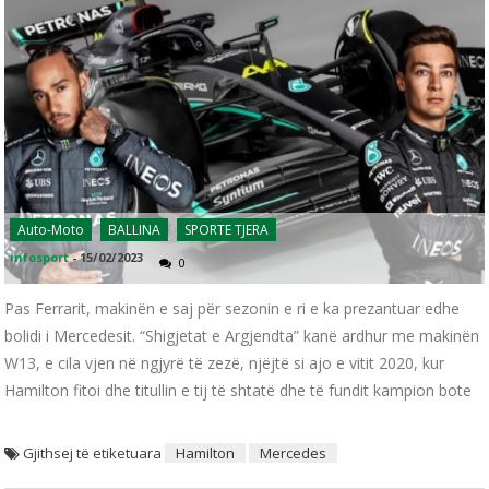
Auto-Moto
BALLINA
SPORTE TJERA
infosport
-
15/02/2023
0
Pas Ferrarit, makinën e saj për sezonin e ri e ka prezantuar edhe
bolidi i Mercedesit. “Shigjetat e Argjendta” kanë ardhur me makinën
W13, e cila vjen në ngjyrë të zezë, njëjtë si ajo e vitit 2020, kur
Hamilton fitoi dhe titullin e tij të shtatë dhe të fundit kampion bote
Gjithsej të etiketuara
Hamilton
Mercedes