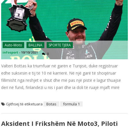
Auto-Moto
BALLINA
SPORTE TJERA
infosport
-
10/10/2021
0
Valteri Bottas ka triumfuar në garën e Turqisë, duke regjistruar
edhe suksesin e tij të 10 në karrierë. Në një garë të shoqëruar
fillimisht nga reshjet e shiut dhe më pas një pistë e lagur thuajse
deri në fund, finlandezi u nis i pari dhe ia doli të ruajë mjaft mirë
Gjithsej të etiketuara
Botas
formula 1
Aksident I Frikshëm Në Moto3, Piloti