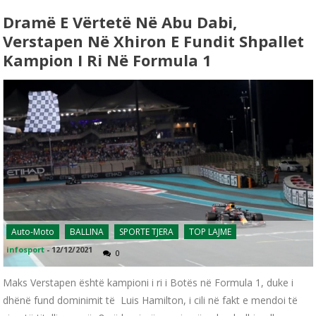
Dramë E Vërtetë Në Abu Dabi,
Verstapen Në Xhiron E Fundit Shpallet
Kampion I Ri Në Formula 1
Auto-Moto
BALLINA
SPORTE TJERA
TOP LAJME
infosport
-
12/12/2021
0
Maks Verstapen është kampioni i ri i Botës në Formula 1, duke i
dhënë fund dominimit të Luis Hamilton, i cili në fakt e mendoi të