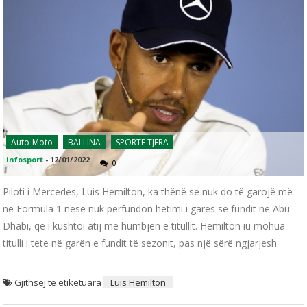
Auto-Moto
BALLINA
SPORTE TJERA
infosport
-
12/01/2022
0
Piloti i Mercedes, Luis Hemilton, ka thënë se nuk do të garojë më
në Formula 1 nëse nuk përfundon hetimi i garës së fundit në Abu
Dhabi, që i kushtoi atij me humbjen e titullit. Hemilton iu mohua
titulli i tetë në garën e fundit të sezonit, pas një sërë ngjarjesh
Gjithsej të etiketuara
Luis Hemilton