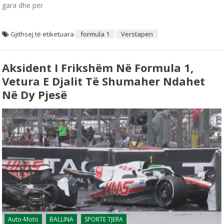
gara dhe për
Gjithsej të etiketuara
formula 1
Verstapen
Aksident I Frikshëm Në Formula 1,
Vetura E Djalit Të Shumaher Ndahet
Në Dy Pjesë
Auto-Moto
BALLINA
SPORTE TJERA