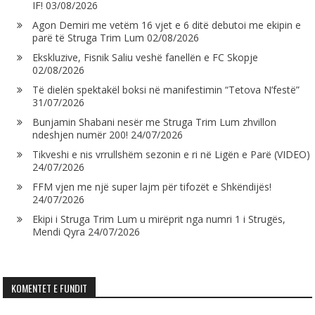
IF!
03/08/2026
Agon Demiri me vetëm 16 vjet e 6 ditë debutoi me ekipin e
parë të Struga Trim Lum
02/08/2026
Ekskluzive, Fisnik Saliu veshë fanellën e FC Skopje
02/08/2026
Të dielën spektakël boksi në manifestimin “Tetova N’festë”
31/07/2026
Bunjamin Shabani nesër me Struga Trim Lum zhvillon
ndeshjen numër 200!
24/07/2026
Tikveshi e nis vrrullshëm sezonin e ri në Ligën e Parë (VIDEO)
24/07/2026
FFM vjen me një super lajm për tifozët e Shkëndijës!
24/07/2026
Ekipi i Struga Trim Lum u mirëprit nga numri 1 i Strugës,
Mendi Qyra
24/07/2026
KOMENTET E FUNDIT