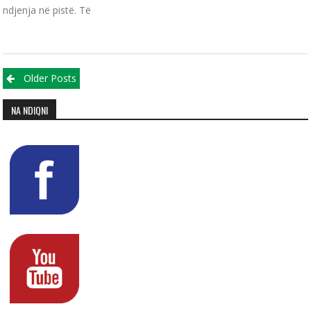
ndjenja në pistë. Të
Posts navigation
Older Posts
NA NDIQNI