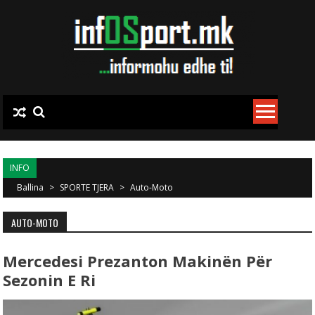
Skip to content
INFO
Ballina
>
SPORTE TJERA
>
Auto-Moto
AUTO-MOTO
Mercedesi Prezanton Makinën Për
Sezonin E Ri