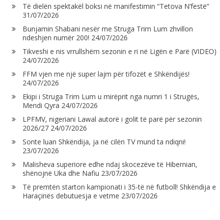
Të dielën spektakël boksi në manifestimin “Tetova N’festë”
31/07/2026
Bunjamin Shabani nesër me Struga Trim Lum zhvillon
ndeshjen numër 200!
24/07/2026
Tikveshi e nis vrrullshëm sezonin e ri në Ligën e Parë (VIDEO)
24/07/2026
FFM vjen me një super lajm për tifozët e Shkëndijës!
24/07/2026
Ekipi i Struga Trim Lum u mirëprit nga numri 1 i Strugës,
Mendi Qyra
24/07/2026
LPFMV, nigeriani Lawal autorë i golit të parë për sezonin
2026/27
24/07/2026
Sonte luan Shkëndija, ja në cilën TV mund ta ndiqni!
23/07/2026
Malisheva superiore edhe ndaj skocezëve të Hibernian,
shënojnë Uka dhe Nafiu
23/07/2026
Të premtën starton kampionati i 35-të në futboll! Shkëndija e
Haraçinës debutuesja e vetme
23/07/2026