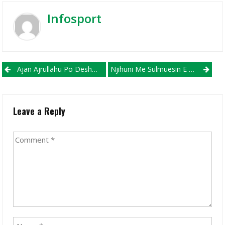
Infosport
Post navigation
Ajan Ajrullahu Po Dëshmon Talentin E Tij Në Futboll Me Fanellën E Makedonija GJ.P
Njihuni Me Sulmuesin E Ri Francez Të Struga Trim Lum
Leave a Reply