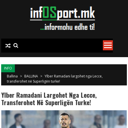
Skip to content
INFO
Ballina
>
BALLINA
>
Ylber Ramadani largohet nga Lecce,
transferohet në Superligën turke!
Ylber Ramadani Largohet Nga Lecce,
Transferohet Në Superligën Turke!