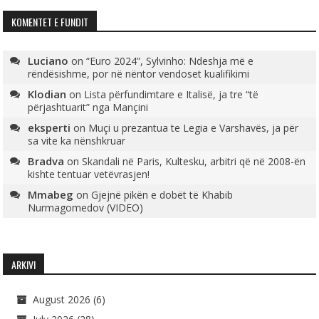
KOMENTET E FUNDIT
Luciano
on
“Euro 2024”, Sylvinho: Ndeshja më e
rëndësishme, por në nëntor vendoset kualifikimi
Klodian
on
Lista përfundimtare e Italisë, ja tre “të
përjashtuarit” nga Mançini
eksperti
on
Muçi u prezantua te Legia e Varshavës, ja për
sa vite ka nënshkruar
Bradva
on
Skandali në Paris, Kultesku, arbitri që në 2008-ën
kishte tentuar vetëvrasjen!
Mmabeg
on
Gjejnë pikën e dobët të Khabib
Nurmagomedov (VIDEO)
ARKIVI
August 2026
(6)