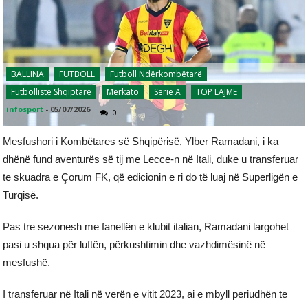
BALLINA
FUTBOLL
Futboll Ndërkombëtarë
Futbollistë Shqiptarë
Merkato
Serie A
TOP LAJME
infosport
-
05/07/2026
0
Mesfushori i Kombëtares së Shqipërisë, Ylber Ramadani, i ka
dhënë fund aventurës së tij me Lecce-n në Itali, duke u transferuar
te skuadra e Çorum FK, që edicionin e ri do të luaj në Superligën e
Turqisë.
Pas tre sezonesh me fanellën e klubit italian, Ramadani largohet
pasi u shqua për luftën, përkushtimin dhe vazhdimësinë në
mesfushë.
I transferuar në Itali në verën e vitit 2023, ai e mbyll periudhën te