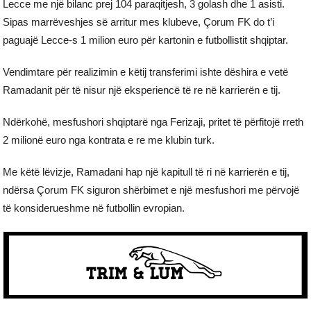
Lecce me një bilanc prej 104 paraqitjesh, 3 golash dhe 1 asisti.
Sipas marrëveshjes së arritur mes klubeve, Çorum FK do t’i
paguajë Lecce-s 1 milion euro për kartonin e futbollistit shqiptar.
Vendimtare për realizimin e këtij transferimi ishte dëshira e vetë
Ramadanit për të nisur një eksperiencë të re në karrierën e tij.
Ndërkohë, mesfushori shqiptarë nga Ferizaji, pritet të përfitojë rreth
2 milionë euro nga kontrata e re me klubin turk.
Me këtë lëvizje, Ramadani hap një kapitull të ri në karrierën e tij,
ndërsa Çorum FK siguron shërbimet e një mesfushori me përvojë
të konsiderueshme në futbollin evropian.