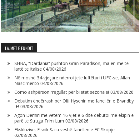
LAJMET E FUNDIT
SHBA, “Dardania” pushton Gran Paradison, majën më të
lartë të Italisë
04/08/2026
Në moshë 34-vjeçare ndërroi jetë luftëtari i UFC-së, Allan
Nascimento
04/08/2026
Como ashpërson rregullat për biletat sezonale!
03/08/2026
Debutim ëndërrash për Olti Hysenin me fanellën e Brøndby
IF!
03/08/2026
Agon Demiri me vetëm 16 vjet e 6 ditë debutoi me ekipin e
parë të Struga Trim Lum
02/08/2026
Ekskluzive, Fisnik Saliu veshë fanellën e FC Skopje
02/08/2026