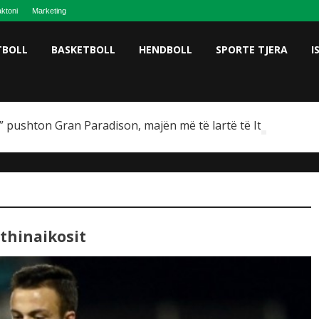
ktoni
Marketing
TBOLL
BASKETBOLL
HENDBOLL
SPORTE TJERA
I
 pushton Gran Paradison, majën më të lartë të Italisë
thinaikosit