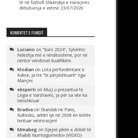
të në futboll! Shkëndija e Haraçinës
debutuesja e vetme
23/07/2026
KOMENTET E FUNDIT
Luciano
on
“Euro 2024”, Sylvinho:
Ndeshja më e rëndësishme, por në
nëntor vendoset kualifikimi
Klodian
on
Lista përfundimtare e
Italisë, ja tre “të përjashtuarit” nga
Mançini
eksperti
on
Muçi u prezantua te
Legia e Varshavës, ja për sa vite ka
nënshkruar
Bradva
on
Skandali në Paris,
Kultesku, arbitri që në 2008-ën kishte
tentuar vetëvrasjen!
Mmabeg
on
Gjejnë pikën e dobët të
Khabib Nurmagomedov (VIDEO)