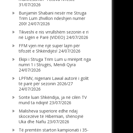
31/07/2026
Bunjamin Shabani nesër me Struga
Trim Lum zhvillon ndeshjen numër
200!
24/07/2026
Tikveshi e nis vrrullshëm sezonin e ri
në Ligën e Parë (VIDEO)
24/07/2026
FFM vjen me një super lajm për
tifozët e Shkëndijës!
24/07/2026
Ekipi i Struga Trim Lum u mirëprit nga
numri 1 i Strugës, Mendi Qyra
24/07/2026
LPFMV, nigeriani Lawal autorë i golit
të parë për sezonin 2026/27
24/07/2026
Sonte luan Shkëndija, ja në cilën TV
mund ta ndiqni!
23/07/2026
Malisheva superiore edhe ndaj
skocezëve të Hibernian, shënojnë
Uka dhe Nafiu
23/07/2026
Të premtën starton kampionati i 35-