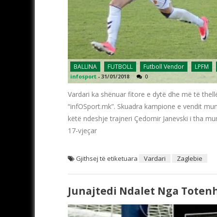
BALLINA
FUTBOLL
Futboll Vendor
LPFM
infosport
-
31/01/2018
0
Vardari ka shënuar fitore e dytë dhe më të thell
“infOSport.mk”. Skuadra kampione e vendit mund
këtë ndeshje trajneri Çedomir Janevski i tha mun
17-vjeçar
Gjithsej të etiketuara
Vardari
Zaglebie
Junajtedi Ndalet Nga Totenha