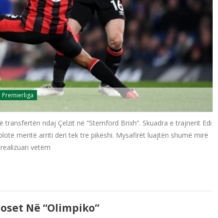
Premierliga
ë transfertën ndaj Çelzit në “Stemford Brixh”. Skuadra e trajnerit Edi
lotë meritë arriti deri tek tre pikëshi. Mysafirët luajtën shumë mirë
i realizuan vetëm
doset Në “Olimpiko”