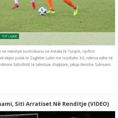
TOP LAJME
ë në ndeshjet kontrolluese në Antalia të Turqisë, njofton
i ekipin polak të Zaglebie Lubin me rezultatin 3:0, ndërsa edhe në
dësinë futbollistit të talentuar shqiptarë, Jakup Berisha. Sulmuesi
mi, Siti Arratiset Në Renditje (VIDEO)