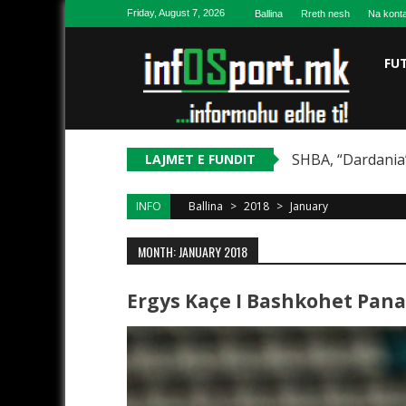
Skip to content
Friday, August 7, 2026
Ballina
Rreth nesh
Na konta
FU
SHBA, “Dardania”
LAJMET E FUNDIT
INFO
Ballina
>
2018
>
January
MONTH: JANUARY 2018
Ergys Kaçe I Bashkohet Pana