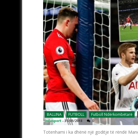
BALLINA
FUTBOLL
Futboll Ndërkombëtarë
infosport
-
31/01/2018
0
Totenhami i ka dhënë një goditje të rëndë Manç