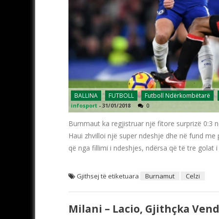
BALLINA
FUTBOLL
Futboll Ndërkombëtarë
infosport
-
31/01/2018
0
Burnmaut ka regjistruar një fitore surprizë 0:3 n
Haui zhvilloi një super ndeshje dhe në fund me p
që nga fillimi i ndeshjes, ndërsa që të tre golat 
Gjithsej të etiketuara
Burnamut
Celzi
Milani – Lacio, Gjithçka Ven