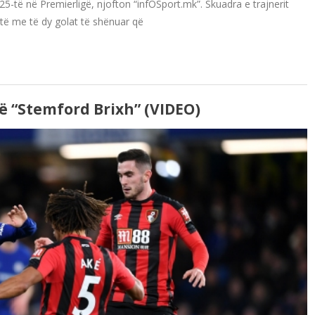
-të në Premierligë, njofton “infOSport.mk”. Skuadra e trajnerit
atë me të dy golat të shënuar që
 “Stemford Brixh” (VIDEO)