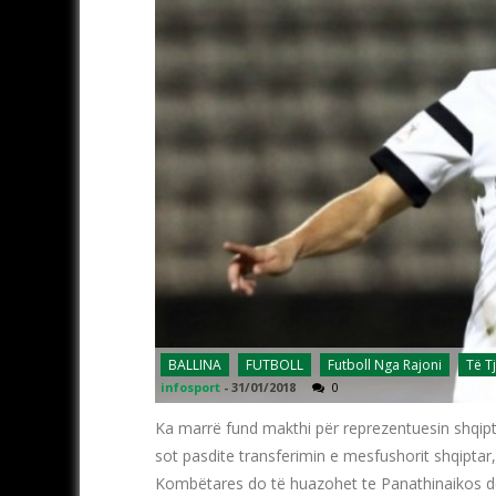
BALLINA
FUTBOLL
Futboll Nga Rajoni
Të T
infosport
-
31/01/2018
0
Ka marrë fund makthi për reprezentuesin shqipta
sot pasdite transferimin e mesfushorit shqiptar,
Kombëtares do të huazohet te Panathinaikos de