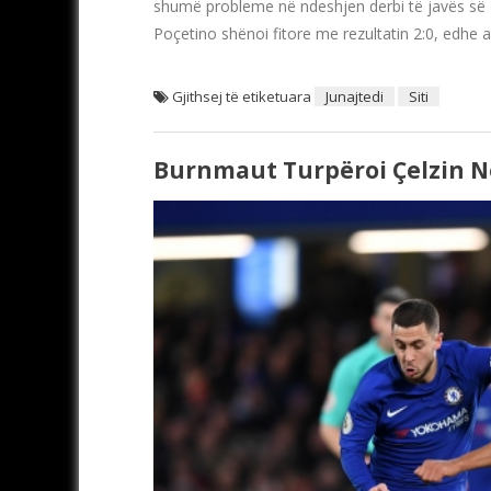
shumë probleme në ndeshjen derbi të javës së 25
Poçetino shënoi fitore me rezultatin 2:0, edhe 
Gjithsej të etiketuara
Junajtedi
Siti
Burnmaut Turpëroi Çelzin Në