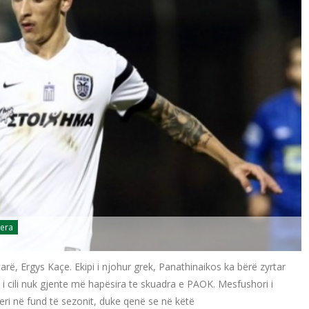
jera
rë, Ergys Kaçe. Ekipi i njohur grek, Panathinaikos ka bërë zyrtar
 i cili nuk gjente më hapësira te skuadra e PAOK. Mesfushori i
ri në fund të sezonit, duke qenë se në këtë