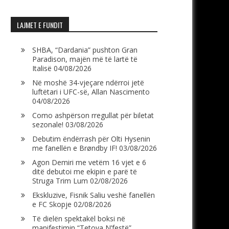
LAJMET E FUNDIT
SHBA, “Dardania” pushton Gran
Paradison, majën më të lartë të
Italisë
04/08/2026
Në moshë 34-vjeçare ndërroi jetë
luftëtari i UFC-së, Allan Nascimento
04/08/2026
Como ashpërson rregullat për biletat
sezonale!
03/08/2026
Debutim ëndërrash për Olti Hysenin
me fanellën e Brøndby IF!
03/08/2026
Agon Demiri me vetëm 16 vjet e 6
ditë debutoi me ekipin e parë të
Struga Trim Lum
02/08/2026
Ekskluzive, Fisnik Saliu veshë fanellën
e FC Skopje
02/08/2026
Të dielën spektakël boksi në
manifestimin “Tetova N’festë”