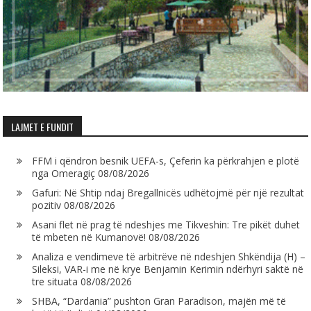
LAJMET E FUNDIT
FFM i qëndron besnik UEFA-s, Çeferin ka përkrahjen e plotë
nga Omeragiç
08/08/2026
Gafuri: Në Shtip ndaj Bregallnicës udhëtojmë për një rezultat
pozitiv
08/08/2026
Asani flet në prag të ndeshjes me Tikveshin: Tre pikët duhet
të mbeten në Kumanovë!
08/08/2026
Analiza e vendimeve të arbitrëve në ndeshjen Shkëndija (H) –
Sileksi, VAR-i me në krye Benjamin Kerimin ndërhyri saktë në
tre situata
08/08/2026
SHBA, “Dardania” pushton Gran Paradison, majën më të