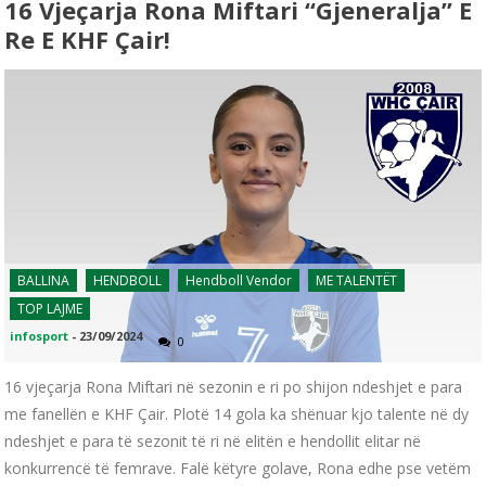
16 Vjeçarja Rona Miftari “gjeneralja” E
Re E KHF Çair!
BALLINA
HENDBOLL
Hendboll Vendor
ME TALENTËT
TOP LAJME
infosport
-
23/09/2024
0
16 vjeçarja Rona Miftari në sezonin e ri po shijon ndeshjet e para
me fanellën e KHF Çair. Plotë 14 gola ka shënuar kjo talente në dy
ndeshjet e para të sezonit të ri në elitën e hendollit elitar në
konkurrencë të femrave. Falë këtyre golave, Rona edhe pse vetëm