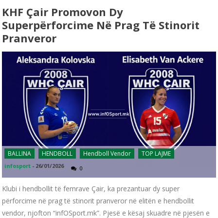
KHF Çair Promovon Dy
Superpërforcime Në Prag Të Stinorit
Pranveror
BALLINA
HENDBOLL
Hendboll Vendor
TOP LAJME
infosport
-
26/01/2026
0
Klubi i hendbollit të femrave Çair, ka prezantuar dy super
përforcime në prag të stinorit pranveror në elitën e hendbollit
vendor, njofton “infOSport.mk”. Pjesë e kësaj skuadre në pjesën e