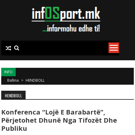
Skip to content
INFO
Ballina
>
HENDBOLL
HENDBOLL
Konferenca “Lojë E Barabartë”,
Përjetohet Dhunë Nga Tifozët Dhe
Publiku