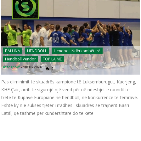
BALLINA
HENDBOLL
Hendboll Ndërkombëtarë
Hendboll Vendor
TOP LAJME
infosport
-
18/10/2024
0
Pas eliminimit të skuadrës kampione të Luksemburugut, Kaerjeng,
KHF Çair, arriti të sigurojë një vend për në ndeshjet e raundit të
tretë të Kupave Europiane në hendboll, në konkurrencë të femrave.
Është ky një sukses tjetër i rradhës i skuadrës së trajnerit Basri
Latifi, që tashmë për kundërshtarë do të ketë