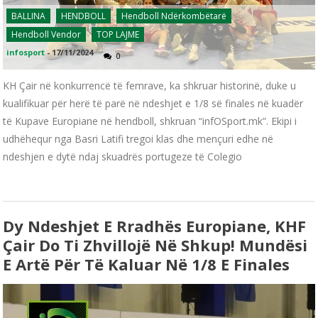
BALLINA
HENDBOLL
Hendboll Ndërkombëtarë
Hendboll Vendor
TOP LAJME
infosport
-
17/11/2024
0
KH Çair në konkurrencë të femrave, ka shkruar historinë, duke u
kualifikuar për herë të parë në ndeshjet e 1/8 së finales në kuadër
të Kupave Europiane në hendboll, shkruan “infOSport.mk”. Ekipi i
udhëhequr nga Basri Latifi tregoi klas dhe mençuri edhe në
ndeshjen e dytë ndaj skuadrës portugeze të Colegio
Dy Ndeshjet E Rradhës Europiane, KHF
Çair Do Ti Zhvillojë Në Shkup! Mundësi
E Artë Për Të Kaluar Në 1/8 E Finales