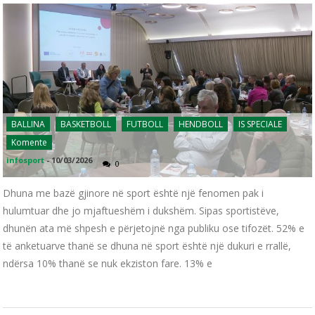
BALLINA
BASKETBOLL
FUTBOLL
HENDBOLL
IS SPECIALE
Komente
infosport
-
10/03/2026
0
Dhuna me bazë gjinore në sport është një fenomen pak i
hulumtuar dhe jo mjaftueshëm i dukshëm. Sipas sportistëve,
dhunën ata më shpesh e përjetojnë nga publiku ose tifozët. 52% e
të anketuarve thanë se dhuna në sport është një dukuri e rrallë,
ndërsa 10% thanë se nuk ekziston fare. 13% e