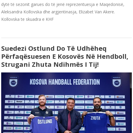
dytë të sezonit garues do të jenë reprezentuesja e Maqedonisë,
Aleksandra Kollovska dhe argjentinasja, Elizabet Van Akere.
Kollovska te skuadra e KHF
Suedezi Ostlund Do Të Udhëheq
Përfaqësuesen E Kosovës Në Hendboll,
Strugani Zhuta Ndihmës I Tij!