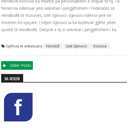
Hendbolli kosovar ka mbetur pa personalitetin e shquar të tij. Të
hënën ka ndërruar jetë sekretari i përgjithshëm i Federatës së
Hendbollit të Kosovës, Izet Gjinovci. Gjinovci ndërroi jetë në
moshën 63-vjeçare. I ndjeri Gjinovci ia ka kushtuar gjithë jetën
sportit të hendbollit. Detyrat e tij si sekretar i përgjithshëm i ka
Gjithsej të etiketuara
Hendoll
Izet Gjinovci
Kosova
Posts navigation
Older Posts
NA NDIQNI