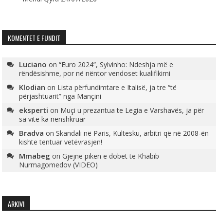
KOMENTET E FUNDIT
Luciano
on
“Euro 2024”, Sylvinho: Ndeshja më e
rëndësishme, por në nëntor vendoset kualifikimi
Klodian
on
Lista përfundimtare e Italisë, ja tre “të
përjashtuarit” nga Mançini
eksperti
on
Muçi u prezantua te Legia e Varshavës, ja për
sa vite ka nënshkruar
Bradva
on
Skandali në Paris, Kultesku, arbitri që në 2008-ën
kishte tentuar vetëvrasjen!
Mmabeg
on
Gjejnë pikën e dobët të Khabib
Nurmagomedov (VIDEO)
ARKIVI