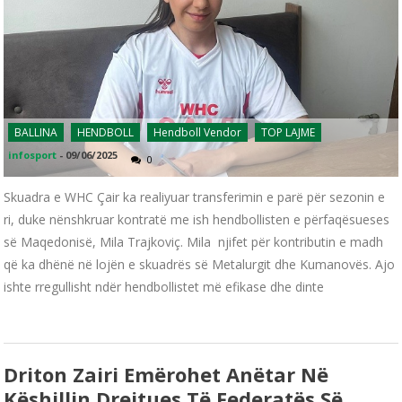
BALLINA
HENDBOLL
Hendboll Vendor
TOP LAJME
infosport
-
09/06/2025
0
Skuadra e WHC Çair ka realiyuar transferimin e parë për sezonin e
ri, duke nënshkruar kontratë me ish hendbollisten e përfaqësueses
së Maqedonisë, Mila Trajkoviç. Mila njifet për kontributin e madh
që ka dhënë në lojën e skuadrës së Metalurgit dhe Kumanovës. Ajo
ishte rregullisht ndër hendbollistet më efikase dhe dinte
Driton Zairi Emërohet Anëtar Në
Këshillin Drejtues Të Federatës Së