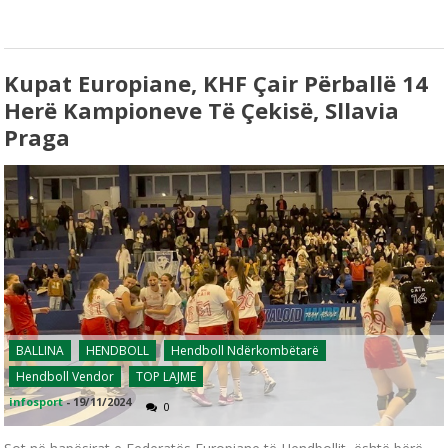
Kupat Europiane, KHF Çair Përballë 14
Herë Kampioneve Të Çekisë, Sllavia
Praga
BALLINA
HENDBOLL
Hendboll Ndërkombëtarë
Hendboll Vendor
TOP LAJME
infosport
-
19/11/2024
0