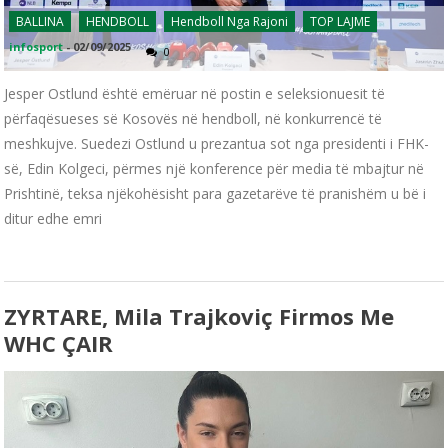
BALLINA
HENDBOLL
Hendboll Nga Rajoni
TOP LAJME
infosport
-
02/09/2025
0
Jesper Ostlund është emëruar në postin e seleksionuesit të
përfaqësueses së Kosovës në hendboll, në konkurrencë të
meshkujve. Suedezi Ostlund u prezantua sot nga presidenti i FHK-
së, Edin Kolgeci, përmes një konference për media të mbajtur në
Prishtinë, teksa njëkohësisht para gazetarëve të pranishëm u bë i
ditur edhe emri
ZYRTARE, Mila Trajkoviç Firmos Me
WHC ÇAIR