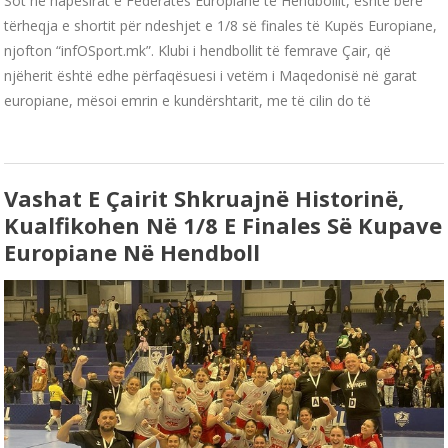
Sot në hapësirat e Federatës Europiane të Hendbollit, është bërë
tërheqja e shortit për ndeshjet e 1/8 së finales të Kupës Europiane,
njofton “infOSport.mk”. Klubi i hendbollit të femrave Çair, që
njëherit është edhe përfaqësuesi i vetëm i Maqedonisë në garat
europiane, mësoi emrin e kundërshtarit, me të cilin do të
Vashat E Çairit Shkruajnë Historinë,
Kualfikohen Në 1/8 E Finales Së Kupave
Europiane Në Hendboll