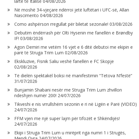
lartë të Italisë
04/08/2026
Në moshë 34-vjeçare ndërroi jetë luftëtari i UFC-së, Allan
Nascimento
04/08/2026
Como ashpërson rregullat për biletat sezonale!
03/08/2026
Debutim ëndërrash për Olti Hysenin me fanellën e Brøndby
IF!
03/08/2026
Agon Demiri me vetëm 16 vjet e 6 ditë debutoi me ekipin e
parë të Struga Trim Lum
02/08/2026
Ekskluzive, Fisnik Saliu veshë fanellën e FC Skopje
02/08/2026
Të dielën spektakël boksi në manifestimin “Tetova N’festë”
31/07/2026
Bunjamin Shabani nesër me Struga Trim Lum zhvillon
ndeshjen numër 200!
24/07/2026
Tikveshi e nis vrrullshëm sezonin e ri në Ligën e Parë (VIDEO)
24/07/2026
FFM vjen me një super lajm për tifozët e Shkëndijës!
24/07/2026
Ekipi i Struga Trim Lum u mirëprit nga numri 1 i Strugës,
Mendi Qyra
24/07/2026