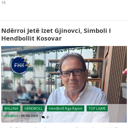
16
Ndërroi Jetë Izet Gjinovci, Simboli I
Hendbollit Kosovar
BALLINA
HENDBOLL
Hendboll Nga Rajoni
TOP LAJME
infosport
-
05/08/2024
0