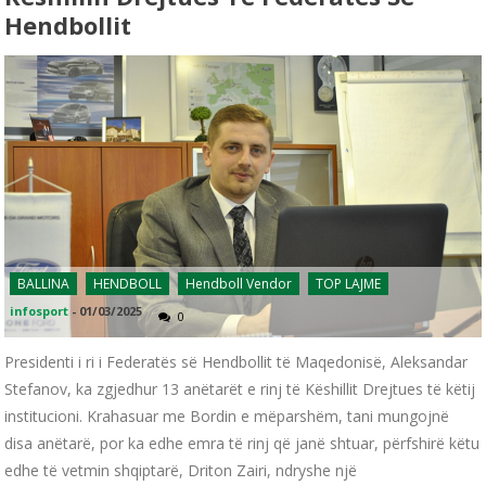
Hendbollit
BALLINA
HENDBOLL
Hendboll Vendor
TOP LAJME
infosport
-
01/03/2025
0
Presidenti i ri i Federatës së Hendbollit të Maqedonisë, Aleksandar
Stefanov, ka zgjedhur 13 anëtarët e rinj të Këshillit Drejtues të këtij
institucioni. Krahasuar me Bordin e mëparshëm, tani mungojnë
disa anëtarë, por ka edhe emra të rinj që janë shtuar, përfshirë këtu
edhe të vetmin shqiptarë, Driton Zairi, ndryshe një