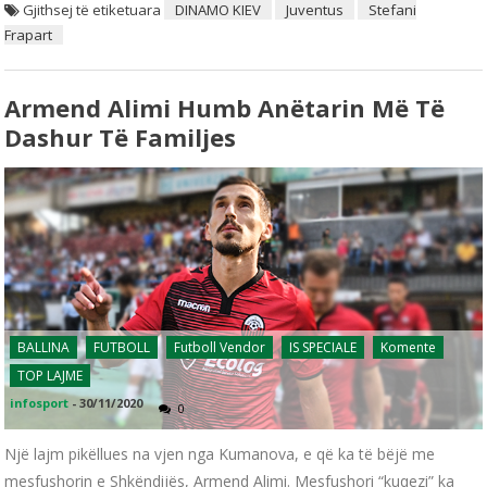
Gjithsej të etiketuara
DINAMO KIEV
Juventus
Stefani
Frapart
Armend Alimi Humb Anëtarin Më Të
Dashur Të Familjes
BALLINA
FUTBOLL
Futboll Vendor
IS SPECIALE
Komente
TOP LAJME
infosport
-
30/11/2020
0
Një lajm pikëllues na vjen nga Kumanova, e që ka të bëjë me
mesfushorin e Shkëndijës, Armend Alimi. Mesfushori “kuqezi” ka