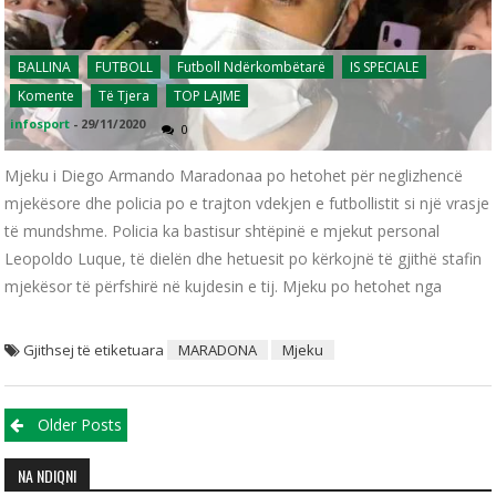
BALLINA
FUTBOLL
Futboll Ndërkombëtarë
IS SPECIALE
Komente
Të Tjera
TOP LAJME
infosport
-
29/11/2020
0
Mjeku i Diego Armando Maradonaa po hetohet për neglizhencë
mjekësore dhe policia po e trajton vdekjen e futbollistit si një vrasje
të mundshme. Policia ka bastisur shtëpinë e mjekut personal
Leopoldo Luque, të dielën dhe hetuesit po kërkojnë të gjithë stafin
mjekësor të përfshirë në kujdesin e tij. Mjeku po hetohet nga
Gjithsej të etiketuara
MARADONA
Mjeku
Posts navigation
Older Posts
NA NDIQNI