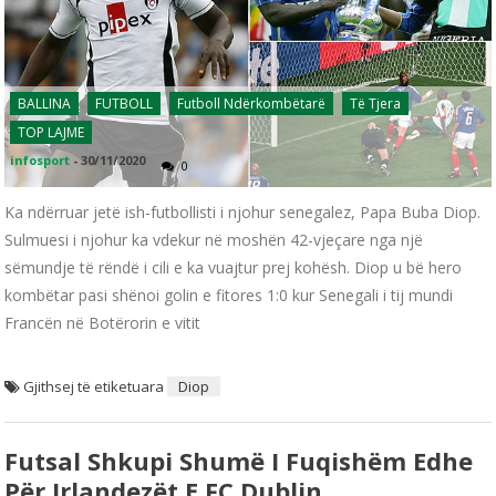
BALLINA
FUTBOLL
Futboll Ndërkombëtarë
Të Tjera
TOP LAJME
infosport
-
30/11/2020
0
Ka ndërruar jetë ish-futbollisti i njohur senegalez, Papa Buba Diop.
Sulmuesi i njohur ka vdekur në moshën 42-vjeçare nga një
sëmundje të rëndë i cili e ka vuajtur prej kohësh. Diop u bë hero
kombëtar pasi shënoi golin e fitores 1:0 kur Senegali i tij mundi
Francën në Botërorin e vitit
Gjithsej të etiketuara
Diop
Futsal Shkupi Shumë I Fuqishëm Edhe
Për Irlandezët E FC Dublin