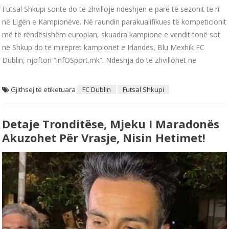
Futsal Shkupi sonte do të zhvillojë ndeshjen e parë të sezonit të ri
në Ligën e Kampionëve. Në raundin parakualifikues të kompeticionit
më të rëndësishëm europian, skuadra kampione e vendit tonë sot
në Shkup do të mirëpret kampionët e Irlandës, Blu Mexhik FC
Dublin, njofton “infOSport.mk”. Ndeshja do të zhvillohet në
Gjithsej të etiketuara
FC Dublin
Futsal Shkupi
Detaje Tronditëse, Mjeku I Maradonës
Akuzohet Për Vrasje, Nisin Hetimet!