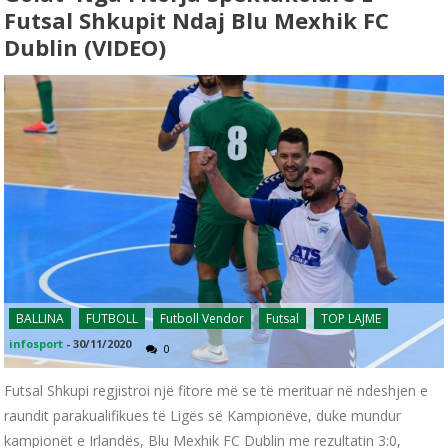
Futsal Shkupit Ndaj Blu Mexhik FC
Dublin (VIDEO)
BALLINA
FUTBOLL
Futboll Vendor
Futsal
TOP LAJME
infosport
-
30/11/2020
0
Futsal Shkupi regjistroi një fitore më se të merituar në ndeshjen e
raundit parakualifikues të Ligës së Kampionëve, duke mundur
kampionët e Irlandës, Blu Mexhik FC Dublin me rezultatin 3:0,