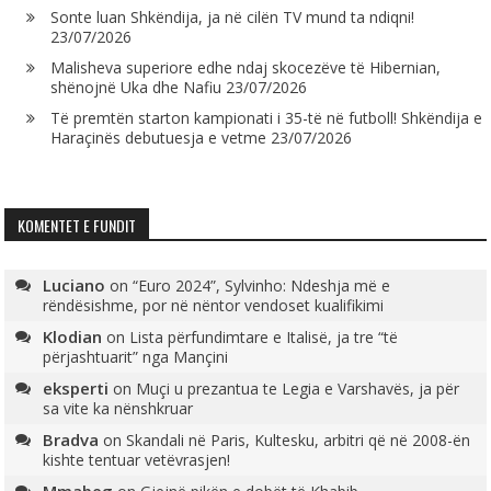
Sonte luan Shkëndija, ja në cilën TV mund ta ndiqni!
23/07/2026
Malisheva superiore edhe ndaj skocezëve të Hibernian,
shënojnë Uka dhe Nafiu
23/07/2026
Të premtën starton kampionati i 35-të në futboll! Shkëndija e
Haraçinës debutuesja e vetme
23/07/2026
KOMENTET E FUNDIT
Luciano
on
“Euro 2024”, Sylvinho: Ndeshja më e
rëndësishme, por në nëntor vendoset kualifikimi
Klodian
on
Lista përfundimtare e Italisë, ja tre “të
përjashtuarit” nga Mançini
eksperti
on
Muçi u prezantua te Legia e Varshavës, ja për
sa vite ka nënshkruar
Bradva
on
Skandali në Paris, Kultesku, arbitri që në 2008-ën
kishte tentuar vetëvrasjen!