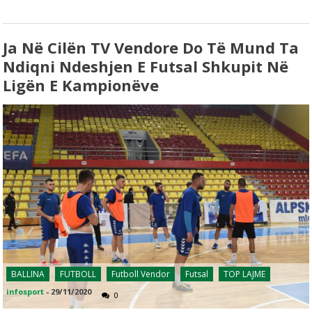
Ja Në Cilën TV Vendore Do Të Mund Ta
Ndiqni Ndeshjen E Futsal Shkupit Në
Ligën E Kampionëve
BALLINA
FUTBOLL
Futboll Vendor
Futsal
TOP LAJME
infosport
-
29/11/2020
0