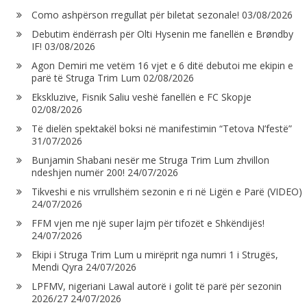
Como ashpërson rregullat për biletat sezonale!
03/08/2026
Debutim ëndërrash për Olti Hysenin me fanellën e Brøndby
IF!
03/08/2026
Agon Demiri me vetëm 16 vjet e 6 ditë debutoi me ekipin e
parë të Struga Trim Lum
02/08/2026
Ekskluzive, Fisnik Saliu veshë fanellën e FC Skopje
02/08/2026
Të dielën spektakël boksi në manifestimin “Tetova N’festë”
31/07/2026
Bunjamin Shabani nesër me Struga Trim Lum zhvillon
ndeshjen numër 200!
24/07/2026
Tikveshi e nis vrrullshëm sezonin e ri në Ligën e Parë (VIDEO)
24/07/2026
FFM vjen me një super lajm për tifozët e Shkëndijës!
24/07/2026
Ekipi i Struga Trim Lum u mirëprit nga numri 1 i Strugës,
Mendi Qyra
24/07/2026
LPFMV, nigeriani Lawal autorë i golit të parë për sezonin
2026/27
24/07/2026