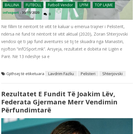
BALLINA
FUTBOLL
Futboll Vendor
LPFM
TOP LAJME
infosport
-
30/11/2020
0
Në fillim të nëntorit të vitit të kaluar u emërua trajner i Pelisterit,
ndërsa në fund të nëntorit të vitit aktual (2020), Zoran Shterjovski
vendosi që ti jap fund aventurës së tij te skuadra nga Manastiri,
njofton “infOSport.mk”. Arsyeja, rezultatet e dobëta në Ligën e
Parë. Në 13 ndeshje sa e
Gjithsej të etiketuara
Lavdrim Fazliu
Pelisteri
Shterjovski
Rezultatet E Fundit Të Joakim Lëv,
Federata Gjermane Merr Vendimin
Përfundimtarë