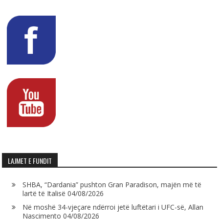
LAJMET E FUNDIT
SHBA, “Dardania” pushton Gran Paradison, majën më të
lartë të Italisë
04/08/2026
Në moshë 34-vjeçare ndërroi jetë luftëtari i UFC-së, Allan
Nascimento
04/08/2026