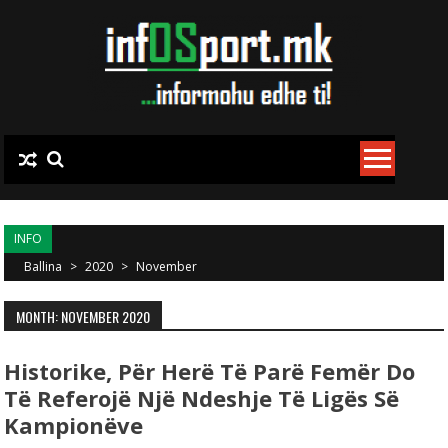
Skip to content
INFO
Ballina
>
2020
>
November
MONTH: NOVEMBER 2020
Historike, Për Herë Të Parë Femër Do
Të Referojë Një Ndeshje Të Ligës Së
Kampionëve