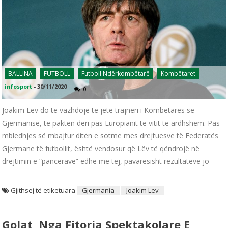
BALLINA
FUTBOLL
Futboll Ndërkombëtarë
Kombëtaret
infosport
-
30/11/2020
0
Joakim Lëv do të vazhdojë të jetë trajneri i Kombëtares së
Gjermanisë, të paktën deri pas Europianit të vitit të ardhshëm. Pas
mbledhjes së mbajtur ditën e sotme mes drejtuesve të Federatës
Gjermane të futbollit, është vendosur që Lëv të qëndrojë në
drejtimin e “pancerave” edhe më tej, pavarësisht rezultateve jo
Gjithsej të etiketuara
Gjermania
Joakim Lev
Golat Nga Fitorja Spektakolare E