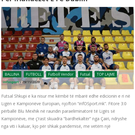
BALLINA
FUTBOLL
Futboll Vendor
Futsal
TOP LAJME
infosport
-
29/11/2020
0
Futsal Shkupi e ka nisur me këmbë të mbarë edhe edicionin e ri në
Ligën e Kampionëve Europian, njofton “infOSport.mk”. Fitore 3:0
përballë Blu Mexhik në raundin paraeliminatorë të Ligës së
Kampionëve, me ç’rast skuadra “bardhekaltër” nga Çairi, ndryshe
nga viti i kaluar, kjo për shkak pandemisë, me vetëm një