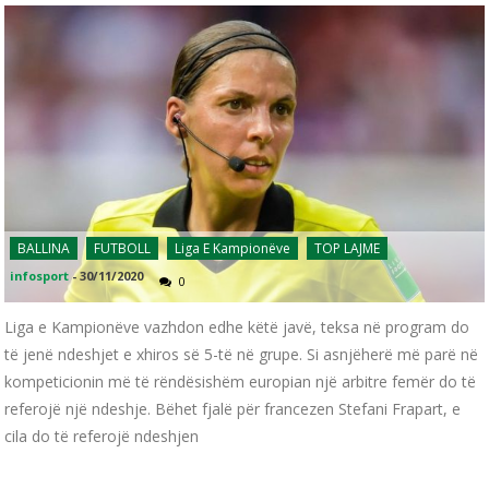
BALLINA
FUTBOLL
Liga E Kampionëve
TOP LAJME
infosport
-
30/11/2020
0
Liga e Kampionëve vazhdon edhe këtë javë, teksa në program do
të jenë ndeshjet e xhiros së 5-të në grupe. Si asnjëherë më parë në
kompeticionin më të rëndësishëm europian një arbitre femër do të
referojë një ndeshje. Bëhet fjalë për francezen Stefani Frapart, e
cila do të referojë ndeshjen