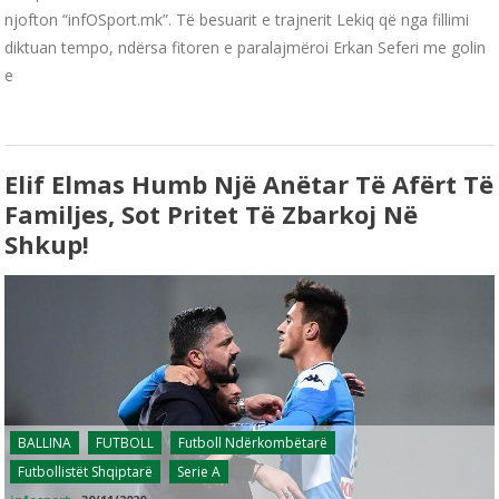
njofton “infOSport.mk”. Të besuarit e trajnerit Lekiq që nga fillimi
diktuan tempo, ndërsa fitoren e paralajmëroi Erkan Seferi me golin
e
Elif Elmas Humb Një Anëtar Të Afërt Të
Familjes, Sot Pritet Të Zbarkoj Në
Shkup!
BALLINA
FUTBOLL
Futboll Ndërkombëtarë
Futbollistët Shqiptarë
Serie A