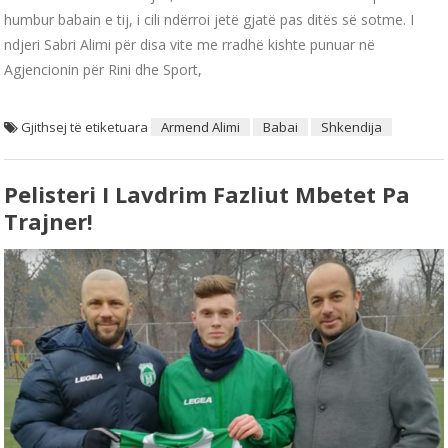
humbur babain e tij, i cili ndërroi jetë gjatë pas ditës së sotme. I
ndjeri Sabri Alimi për disa vite me rradhë kishte punuar në
Agjencionin për Rini dhe Sport,
Gjithsej të etiketuara
Armend Alimi
Babai
Shkendija
Pelisteri I Lavdrim Fazliut Mbetet Pa
Trajner!