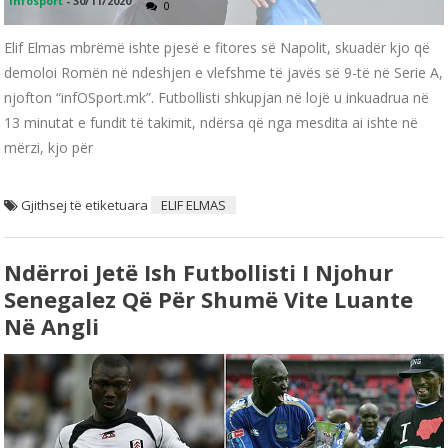
infosport
-
30/11/2020
0
Elif Elmas mbrëmë ishte pjesë e fitores së Napolit, skuadër kjo që
demoloi Romën në ndeshjen e vlefshme të javës së 9-të në Serie A,
njofton “infOSport.mk”. Futbollisti shkupjan në lojë u inkuadrua në
13 minutat e fundit të takimit, ndërsa që nga mesdita ai ishte në
mërzi, kjo për
Gjithsej të etiketuara
ELIF ELMAS
Ndërroi Jetë Ish Futbollisti I Njohur
Senegalez Që Për Shumë Vite Luante
Në Angli