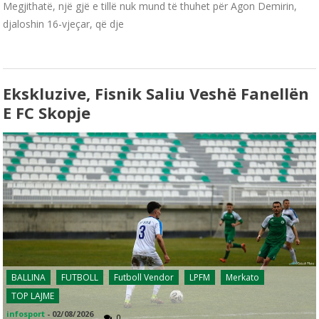
Megjithatë, një gjë e tillë nuk mund të thuhet për Agon Demirin,
djaloshin 16-vjeçar, që dje
Ekskluzive, Fisnik Saliu Veshë Fanellën
E FC Skopje
BALLINA
FUTBOLL
Futboll Vendor
LPFM
Merkato
TOP LAJME
infosport
-
02/08/2026
0