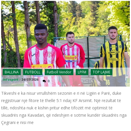
BALLINA
FUTBOLL
Futboll Vendor
LPFM
TOP LAJME
infosport
-
24/07/2026
0
Tikveshi e ka nisur vrrullshëm sezonin e ri në Ligën e Parë, duke
regjistruar një fitore të thellë 5:1 ndaj KF Arsimit. Një rezultat të
tillë, ndoshta nuk e kishin pritur edhe tifozët më optimist të
skuadrës nga Kavadari, që ndeshjen e sotme kundër skuadrës nga
Çegrani e nisi me