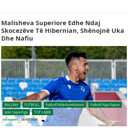
Malisheva Superiore Edhe Ndaj
Skocezëve Të Hibernian, Shënojnë Uka
Dhe Nafiu
BALLINA
FUTBOLL
Futboll Ndërkombëtarë
Futboll Nga Rajoni
Ipko Superliga
TOP LAJME
infosport
-
23/07/2026
0