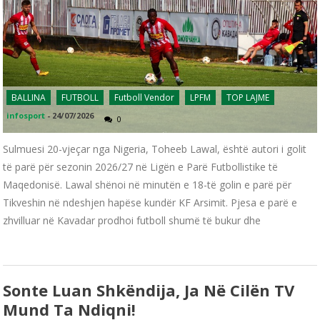
BALLINA
FUTBOLL
Futboll Vendor
LPFM
TOP LAJME
infosport
-
24/07/2026
0
Sulmuesi 20-vjeçar nga Nigeria, Toheeb Lawal, është autori i golit
të parë për sezonin 2026/27 në Ligën e Parë Futbollistike të
Maqedonisë. Lawal shënoi në minutën e 18-të golin e parë për
Tikveshin në ndeshjen hapëse kundër KF Arsimit. Pjesa e parë e
zhvilluar në Kavadar prodhoi futboll shumë të bukur dhe
Sonte Luan Shkëndija, Ja Në Cilën TV
Mund Ta Ndiqni!