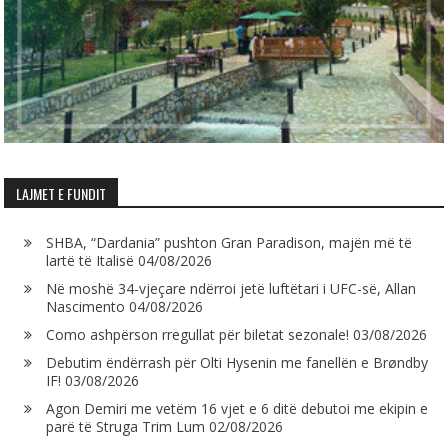
LAJMET E FUNDIT
SHBA, “Dardania” pushton Gran Paradison, majën më të
lartë të Italisë
04/08/2026
Në moshë 34-vjeçare ndërroi jetë luftëtari i UFC-së, Allan
Nascimento
04/08/2026
Como ashpërson rregullat për biletat sezonale!
03/08/2026
Debutim ëndërrash për Olti Hysenin me fanellën e Brøndby
IF!
03/08/2026
Agon Demiri me vetëm 16 vjet e 6 ditë debutoi me ekipin e
parë të Struga Trim Lum
02/08/2026