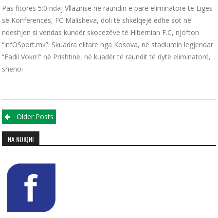
Pas fitores 5:0 ndaj Vllaznisë në raundin e parë eliminatorë të Ligës
së Konferencës, FC Malisheva, doli të shkëlqejë edhe sot në
ndeshjen si vendas kundër skocezëve të Hibernian F.C, njofton
“infOSport.mk”. Skuadra elitare nga Kosova, në stadiumin legjendar
“Fadil Vokrri” në Prishtinë, në kuadër të raundit të dytë eliminatorë,
shënoi
Posts navigation
Older Posts
NA NDIQNI