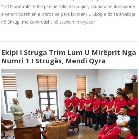
“infOSport.mk”. Edhe pse në rolin e nikoqirit, skuadra nënkampione
e vendit ndeshjen e xhiros së parë kundër FC Skopje do ta zhvillojë
në Shkup, më konkretisht në stadiumin kryesor
Ekipi I Struga Trim Lum U Mirëprit Nga
Numri 1 I Strugës, Mendi Qyra