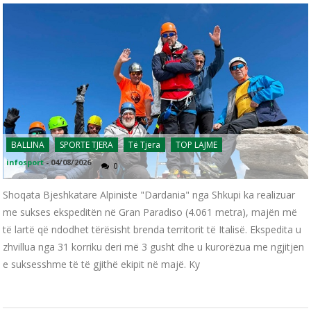
BALLINA
SPORTE TJERA
Të Tjera
TOP LAJME
infosport
-
04/08/2026
0
Shoqata Bjeshkatare Alpiniste "Dardania" nga Shkupi ka realizuar
me sukses ekspeditën në Gran Paradiso (4.061 metra), majën më
të lartë që ndodhet tërësisht brenda territorit të Italisë. Ekspedita u
zhvillua nga 31 korriku deri më 3 gusht dhe u kurorëzua me ngjitjen
e suksesshme të të gjithë ekipit në majë. Ky