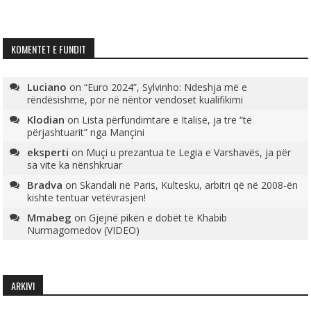
KOMENTET E FUNDIT
Luciano
on
“Euro 2024”, Sylvinho: Ndeshja më e
rëndësishme, por në nëntor vendoset kualifikimi
Klodian
on
Lista përfundimtare e Italisë, ja tre “të
përjashtuarit” nga Mançini
eksperti
on
Muçi u prezantua te Legia e Varshavës, ja për
sa vite ka nënshkruar
Bradva
on
Skandali në Paris, Kultesku, arbitri që në 2008-ën
kishte tentuar vetëvrasjen!
Mmabeg
on
Gjejnë pikën e dobët të Khabib
Nurmagomedov (VIDEO)
ARKIVI