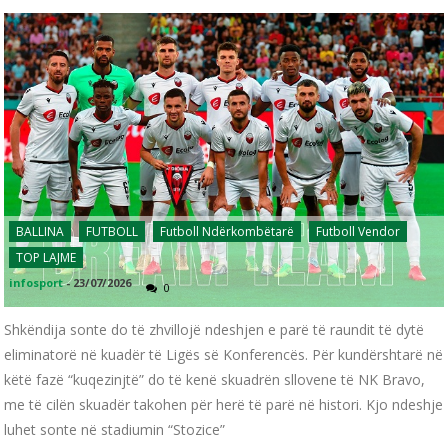
BALLINA
FUTBOLL
Futboll Ndërkombëtarë
Futboll Vendor
TOP LAJME
infosport
-
23/07/2026
0
Shkëndija sonte do të zhvillojë ndeshjen e parë të raundit të dytë
eliminatorë në kuadër të Ligës së Konferencës. Për kundërshtarë në
këtë fazë “kuqezinjtë” do të kenë skuadrën sllovene të NK Bravo,
me të cilën skuadër takohen për herë të parë në histori. Kjo ndeshje
luhet sonte në stadiumin “Stozice”