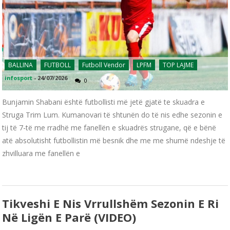
BALLINA
FUTBOLL
Futboll Vendor
LPFM
TOP LAJME
infosport
-
24/07/2026
0
Bunjamin Shabani është futbollisti më jetë gjatë te skuadra e
Struga Trim Lum. Kumanovari të shtunën do të nis edhe sezonin e
tij të 7-të me rradhë me fanellën e skuadrës strugane, që e bënë
atë absolutisht futbollistin më besnik dhe me me shumë ndeshje të
zhvilluara me fanellën e
Tikveshi E Nis Vrrullshëm Sezonin E Ri
Në Ligën E Parë (VIDEO)