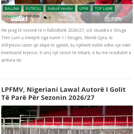
BALLINA
FUTBOLL
Futboll Vendor
LPFM
TOP LAJME
infosport
-
24/07/2026
0
Në prag të sezonit të ri futbollistik 2026/27, sot skuadra e Struga
Trim Lum u mirëprit nga numri 1 i Strugës, Mendi Qyra. Ai
shfrytëzoi rastin që ekipit të qytetit, ku njëherit është edhe një ndër
investuesit kryesor, ti uroj një sezon të mbarë, e ku me rezultatet e
arritura do
LPFMV, Nigeriani Lawal Autorë I Golit
Të Parë Për Sezonin 2026/27