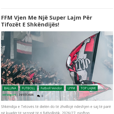
FFM Vjen Me Një Super Lajm Për
Tifozët E Shkëndijës!
BALLINA
FUTBOLL
Futboll Vendor
LPFM
TOP LAJME
infosport
-
24/07/2026
0
Shkëndija e Tetovës të dielën do të zhvillojë ndeshjen e saj të parë
në kuadër të sezonit të ri futbollistik, 2026/27, njofton