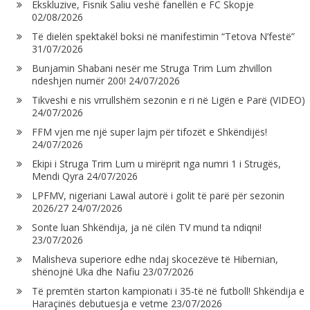
Ekskluzive, Fisnik Saliu veshë fanellën e FC Skopje
02/08/2026
Të dielën spektakël boksi në manifestimin “Tetova N’festë”
31/07/2026
Bunjamin Shabani nesër me Struga Trim Lum zhvillon
ndeshjen numër 200!
24/07/2026
Tikveshi e nis vrrullshëm sezonin e ri në Ligën e Parë (VIDEO)
24/07/2026
FFM vjen me një super lajm për tifozët e Shkëndijës!
24/07/2026
Ekipi i Struga Trim Lum u mirëprit nga numri 1 i Strugës,
Mendi Qyra
24/07/2026
LPFMV, nigeriani Lawal autorë i golit të parë për sezonin
2026/27
24/07/2026
Sonte luan Shkëndija, ja në cilën TV mund ta ndiqni!
23/07/2026
Malisheva superiore edhe ndaj skocezëve të Hibernian,
shënojnë Uka dhe Nafiu
23/07/2026
Të premtën starton kampionati i 35-të në futboll! Shkëndija e
Haraçinës debutuesja e vetme
23/07/2026