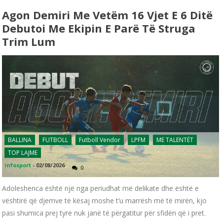
Agon Demiri Me Vetëm 16 Vjet E 6 Ditë
Debutoi Me Ekipin E Parë Të Struga
Trim Lum
BALLINA
FUTBOLL
Futboll Vendor
LPFM
ME TALENTËT
TOP LAJME
infosport
-
02/08/2026
0
Adoleshenca është një nga periudhat më delikate dhe është e
vështirë që djemve të kësaj moshe t’u marrësh më të mirën, kjo
pasi shumica prej tyre nuk janë të përgatitur për sfidën që i pret.