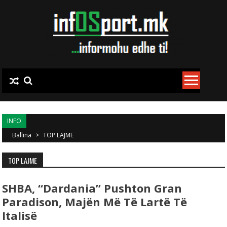
Skip to content
INFO
Ballina
>
TOP LAJME
TOP LAJME
SHBA, “Dardania” Pushton Gran
Paradison, Majën Më Të Lartë Të
Italisë