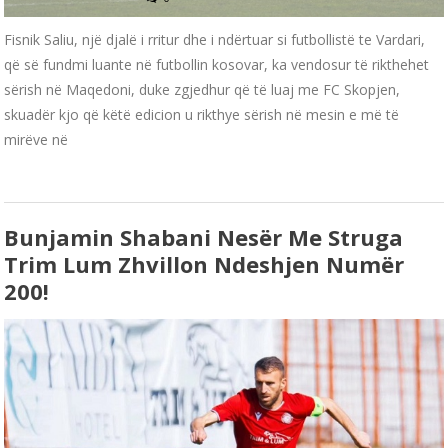
Fisnik Saliu, një djalë i rritur dhe i ndërtuar si futbollistë te Vardari,
që së fundmi luante në futbollin kosovar, ka vendosur të rikthehet
sërish në Maqedoni, duke zgjedhur që të luaj me FC Skopjen,
skuadër kjo që këtë edicion u rikthye sërish në mesin e më të
mirëve në
Bunjamin Shabani Nesër Me Struga
Trim Lum Zhvillon Ndeshjen Numër
200!