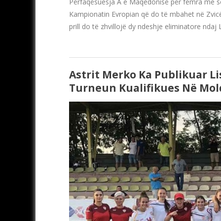
Përfaqësuesja A e Maqedonisë për femra me seleksi
Kampionatin Evropian që do të mbahet në Zvicër
prill do të zhvillojë dy ndeshje eliminatore ndaj
Astrit Merko Ka Publikuar Li
Turneun Kualifikues Në Mol