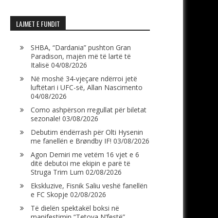
LAJMET E FUNDIT
SHBA, “Dardania” pushton Gran
Paradison, majën më të lartë të
Italisë
04/08/2026
Në moshë 34-vjeçare ndërroi jetë
luftëtari i UFC-së, Allan Nascimento
04/08/2026
Como ashpërson rregullat për biletat
sezonale!
03/08/2026
Debutim ëndërrash për Olti Hysenin
me fanellën e Brøndby IF!
03/08/2026
Agon Demiri me vetëm 16 vjet e 6
ditë debutoi me ekipin e parë të
Struga Trim Lum
02/08/2026
Ekskluzive, Fisnik Saliu veshë fanellën
e FC Skopje
02/08/2026
Të dielën spektakël boksi në
manifestimin “Tetova N’festë”