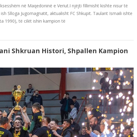
uksesshëm në Maqedoninë e Veriut.I njëjti fillimisht kishte nisur të
 ish Slloga Jugomagnatit, aktualisht FC Shkupit. Taulant Ismaili ishte
ta 1990), të cilët ishin kampion të
çani Shkruan Histori, Shpallen Kampion