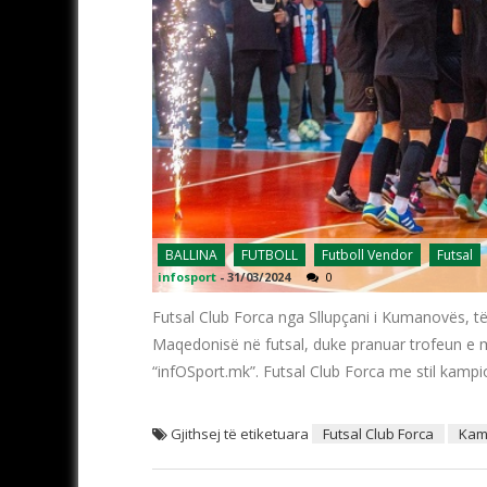
BALLINA
FUTBOLL
Futboll Vendor
Futsal
infosport
-
31/03/2024
0
Futsal Club Forca nga Sllupçani i Kumanovës, t
Maqedonisë në futsal, duke pranuar trofeun e më
“infOSport.mk”. Futsal Club Forca me stil kamp
Gjithsej të etiketuara
Futsal Club Forca
Kam