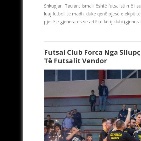
Shkupjani Taulant Ismaili është futsalisti më i s
luaj futboll të madh, duke qenë pjesë e ekipit të
pjesë e gjeneratës së artë të këtij klubi (gjenera
Futsal Club Forca Nga Sllup
Të Futsalit Vendor