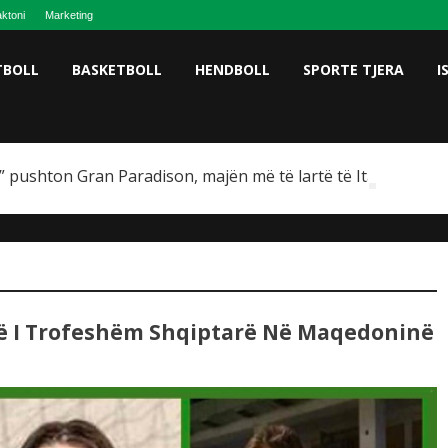
ktoni
Marketing
TBOLL
BASKETBOLL
HENDBOLL
SPORTE TJERA
I
 pushton Gran Paradison, majën më të lartë të Italisë
 Më I Trofeshëm Shqiptarë Në Maqedoninë