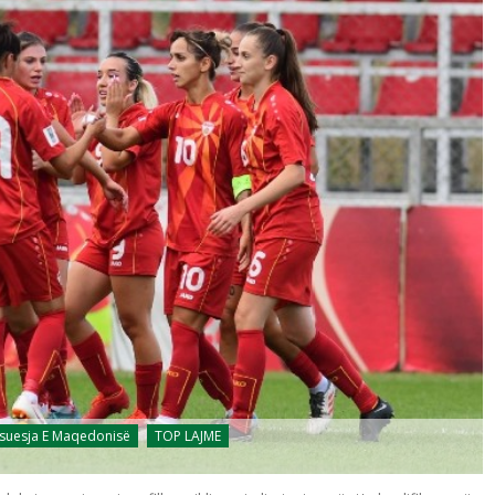
suesja E Maqedonisë
TOP LAJME