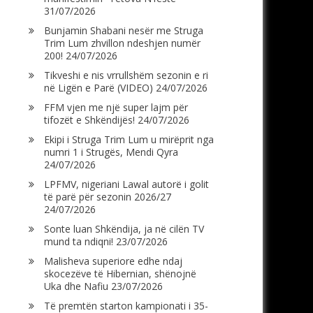
31/07/2026
Bunjamin Shabani nesër me Struga
Trim Lum zhvillon ndeshjen numër
200!
24/07/2026
Tikveshi e nis vrrullshëm sezonin e ri
në Ligën e Parë (VIDEO)
24/07/2026
FFM vjen me një super lajm për
tifozët e Shkëndijës!
24/07/2026
Ekipi i Struga Trim Lum u mirëprit nga
numri 1 i Strugës, Mendi Qyra
24/07/2026
LPFMV, nigeriani Lawal autorë i golit
të parë për sezonin 2026/27
24/07/2026
Sonte luan Shkëndija, ja në cilën TV
mund ta ndiqni!
23/07/2026
Malisheva superiore edhe ndaj
skocezëve të Hibernian, shënojnë
Uka dhe Nafiu
23/07/2026
Të premtën starton kampionati i 35-