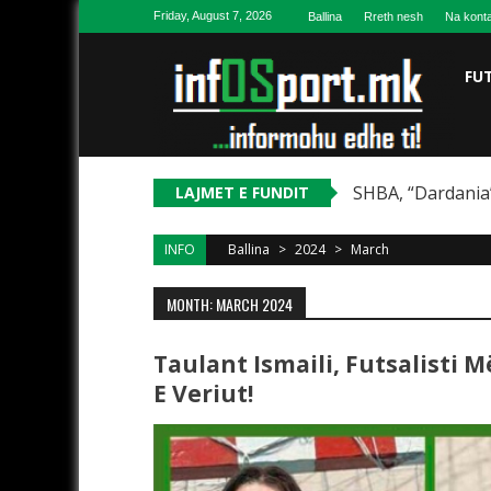
Skip to content
Friday, August 7, 2026
Ballina
Rreth nesh
Na konta
FU
SHBA, “Dardania”
LAJMET E FUNDIT
INFO
Ballina
>
2024
>
March
MONTH: MARCH 2024
Taulant Ismaili, Futsalisti
E Veriut!