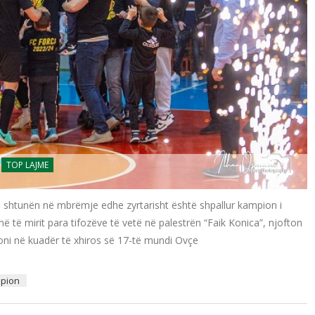
TOP LAJME
ë shtunën në mbrëmje edhe zyrtarisht është shpallur kampion i
 të mirit para tifozëve të vetë në palestrën “Faik Konica”, njofton
ioni në kuadër të xhiros së 17-të mundi Ovçe
pion