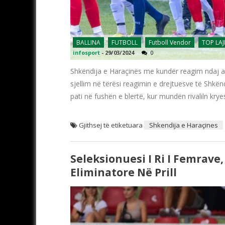
BALLINA
FUTBOLL
Futboll Vendor
TOP LA
infosport
-
29/03/2024
0
Shkëndija e Haraçinës me kundër reagim ndaj ak
sjellim në tërësi reagimin e drejtuesve të Shkën
pati në fushën e blertë, kur mundën rivaliln kry
Gjithsej të etiketuara
Shkendija e Haraçines
Seleksionuesi I Ri I Femrave
Eliminatore Në Prill