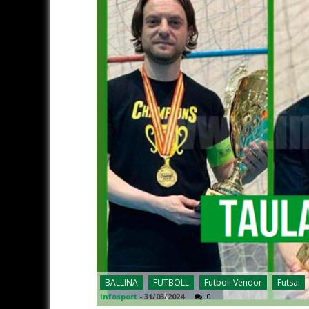
BALLINA
FUTBOLL
Futboll Vendor
Futsal
infosport
-
31/03/2024
0