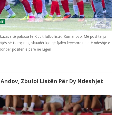
JME
uzave të pabaza të Klubit futbollistik, Kumanovo. Më poshtë ju
dijës së Haraçinës, skuadër kjo që fjalën kryesore në atë ndeshje e
esor për pozitën e parë në Ligën
, Andov, Zbuloi Listën Për Dy Ndeshjet