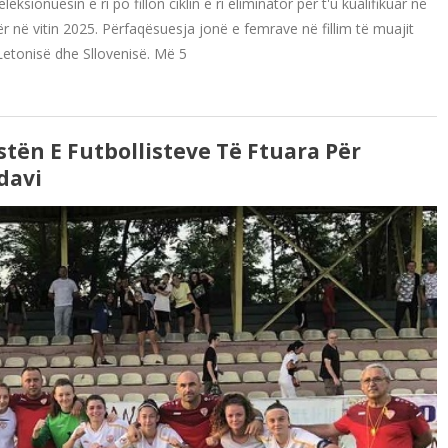
onuesin e ri po fillon ciklin e ri eliminator për t'u kualifikuar në
 në vitin 2025. Përfaqësuesja jonë e femrave në fillim të muajit
 Letonisë dhe Sllovenisë. Më 5
stën E Futbollisteve Të Ftuara Për
davi