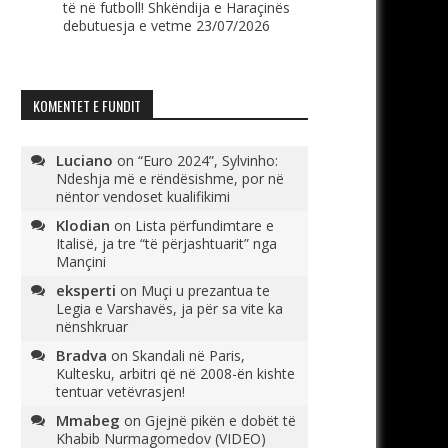
të në futboll! Shkëndija e Haraçinës
debutuesja e vetme
23/07/2026
KOMENTET E FUNDIT
Luciano
on
“Euro 2024”, Sylvinho:
Ndeshja më e rëndësishme, por në
nëntor vendoset kualifikimi
Klodian
on
Lista përfundimtare e
Italisë, ja tre “të përjashtuarit” nga
Mançini
eksperti
on
Muçi u prezantua te
Legia e Varshavës, ja për sa vite ka
nënshkruar
Bradva
on
Skandali në Paris,
Kultesku, arbitri që në 2008-ën kishte
tentuar vetëvrasjen!
Mmabeg
on
Gjejnë pikën e dobët të
Khabib Nurmagomedov (VIDEO)