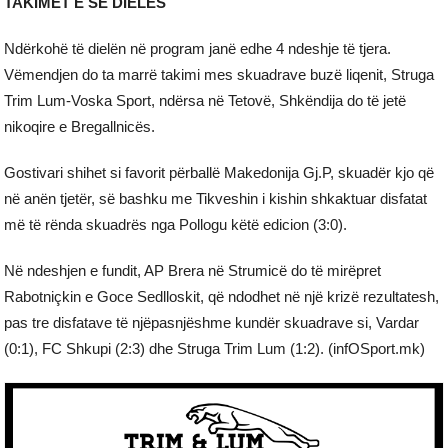
TAKIMET E SË DIELËS
Ndërkohë të dielën në program janë edhe 4 ndeshje të tjera.
Vëmendjen do ta marrë takimi mes skuadrave buzë liqenit, Struga
Trim Lum-Voska Sport, ndërsa në Tetovë, Shkëndija do të jetë
nikoqire e Bregallnicës.
Gostivari shihet si favorit përballë Makedonija Gj.P, skuadër kjo që
në anën tjetër, së bashku me Tikveshin i kishin shkaktuar disfatat
më të rënda skuadrës nga Pollogu këtë edicion (3:0).
Në ndeshjen e fundit, AP Brera në Strumicë do të mirëpret
Rabotniçkin e Goce Sedlloskit, që ndodhet në një krizë rezultatesh,
pas tre disfatave të njëpasnjëshme kundër skuadrave si, Vardar
(0:1), FC Shkupi (2:3) dhe Struga Trim Lum (1:2). (infOSport.mk)