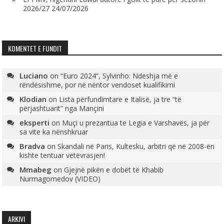
2026/27
24/07/2026
KOMENTET E FUNDIT
Luciano
on
“Euro 2024”, Sylvinho: Ndeshja më e
rëndësishme, por në nëntor vendoset kualifikimi
Klodian
on
Lista përfundimtare e Italisë, ja tre “të
përjashtuarit” nga Mançini
eksperti
on
Muçi u prezantua te Legia e Varshavës, ja për
sa vite ka nënshkruar
Bradva
on
Skandali në Paris, Kultesku, arbitri që në 2008-ën
kishte tentuar vetëvrasjen!
Mmabeg
on
Gjejnë pikën e dobët të Khabib
Nurmagomedov (VIDEO)
ARKIVI