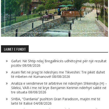
LAJMET E FUNDIT
Gafuri: Në Shtip ndaj Bregallnicës udhëtojmë për një rezultat
pozitiv
08/08/2026
Asani flet në prag të ndeshjes me Tikveshin: Tre pikët duhet
të mbeten në Kumanovë!
08/08/2026
Analiza e vendimeve të arbitrëve në ndeshjen Shkëndija (H) –
Sileksi, VAR-i me në krye Benjamin Kerimin ndërhyri saktë në
tre situata
08/08/2026
SHBA, “Dardania” pushton Gran Paradison, majën më të
lartë të Italisë
04/08/2026