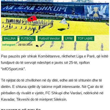
BALLINA
FUTBOLL
Futboll Vendor
LPFM
TOP LAJME
infosport
-
28/03/2024
0
Pas pauzës për shkak Kombëtareve, rikthehet Liga e Parë, që këtë
fundjavë do të servojë ndeshjet e javës së 25-të, njofton
“infOSport.mk”.
Të njëjtat do të zhvillohen në dy ditë, edhe atë të shtunën dhe të
dielën. E shtuna sjellë dy takime mjaft interesante. Në Çair do të
përballen dy rivalët e vjetër, FC Shkupi dhe Vardari, ndërkohë në
Kavadar, Tikveshi do të mirëpret Sileksin.