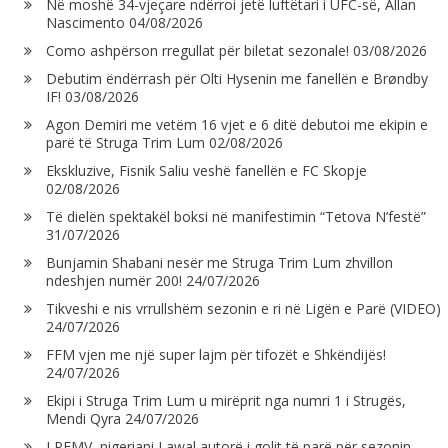
Në moshë 34-vjeçare ndërroi jetë luftëtari i UFC-së, Allan
Nascimento
04/08/2026
Como ashpërson rregullat për biletat sezonale!
03/08/2026
Debutim ëndërrash për Olti Hysenin me fanellën e Brøndby
IF!
03/08/2026
Agon Demiri me vetëm 16 vjet e 6 ditë debutoi me ekipin e
parë të Struga Trim Lum
02/08/2026
Ekskluzive, Fisnik Saliu veshë fanellën e FC Skopje
02/08/2026
Të dielën spektakël boksi në manifestimin “Tetova N’festë”
31/07/2026
Bunjamin Shabani nesër me Struga Trim Lum zhvillon
ndeshjen numër 200!
24/07/2026
Tikveshi e nis vrrullshëm sezonin e ri në Ligën e Parë (VIDEO)
24/07/2026
FFM vjen me një super lajm për tifozët e Shkëndijës!
24/07/2026
Ekipi i Struga Trim Lum u mirëprit nga numri 1 i Strugës,
Mendi Qyra
24/07/2026
LPFMV, nigeriani Lawal autorë i golit të parë për sezonin