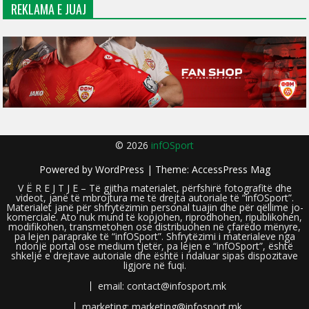
REKLAMA E JUAJ
© 2026
infOSport
Powered by
WordPress
| Theme:
AccessPress Mag
V Ë R E J T J E – Të gjitha materialet, përfshirë fotografitë dhe
videot, janë të mbrojtura me të drejta autoriale të “infOSport”.
Materialet janë për shfrytëzimin personal tuajin dhe për qëllime jo-
komerciale. Ato nuk mund të kopjohen, riprodhohen, ripublikohen,
modifikohen, transmetohen ose distribuohen në çfarëdo mënyre,
pa lejen paraprake të “infOSport”. Shfrytëzimi i materialeve nga
ndonjë portal ose medium tjetër, pa lejen e “infOSport”, është
shkelje e drejtave autoriale dhe është i ndaluar sipas dispozitave
ligjore në fuqi.
email: contact@infosport.mk
marketing: marketing@infosport.mk