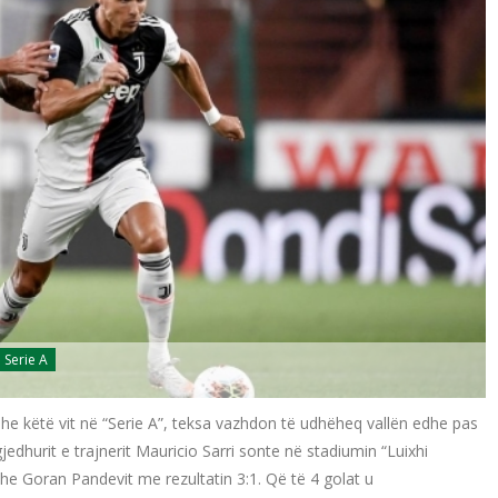
Serie A
he këtë vit në “Serie A”, teksa vazhdon të udhëheq vallën edhe pas
jedhurit e trajnerit Mauricio Sarri sonte në stadiumin “Luixhi
e Goran Pandevit me rezultatin 3:1. Që të 4 golat u