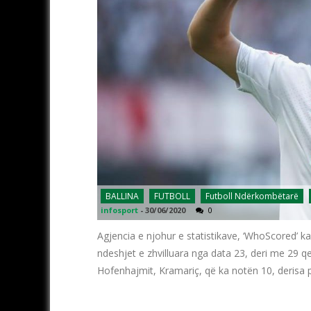
BALLINA
FUTBOLL
Futboll Ndërkombëtarë
infosport
-
30/06/2020
0
Agjencia e njohur e statistikave, ‘WhoScored’ k
ndeshjet e zhvilluara nga data 23, deri me 29 qer
Hofenhajmit, Kramariç, që ka notën 10, derisa p