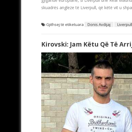
gjigande europiane, si Liverpull dhe Real Madri
skuadrës angleze të Liverpull, që këtë vit u shp
Gjithsej të etiketuara
Donis Avdijaj
Liverpul
Kirovski: Jam Këtu Që Të Ar