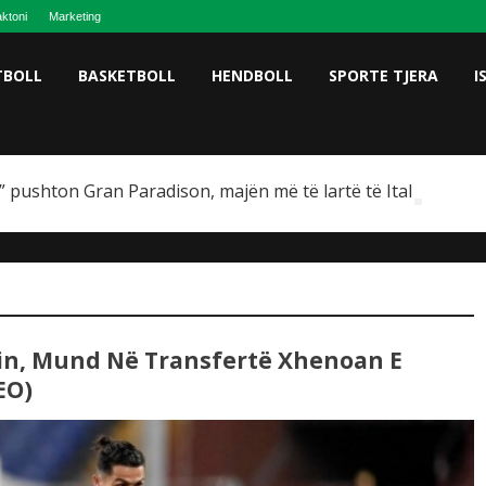
ktoni
Marketing
TBOLL
BASKETBOLL
HENDBOLL
SPORTE TJERA
I
 pushton Gran Paradison, majën më të lartë të Italisë
in, Mund Në Transfertë Xhenoan E
EO)