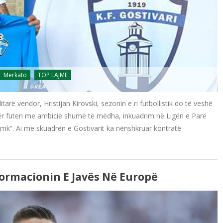
Merkato
TOP LAJME
tarë vendor, Hristijan Kirovski, sezonin e ri futbollistik do të veshë
uadër futen me ambicie shumë të mëdha, inkuadrim në Ligën e Parë
.mk”. Ai me skuadrën e Gostivarit ka nënshkruar kontratë
ormacionin E Javës Në Europë