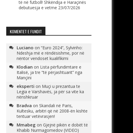
të në futboll! Shkëndija e Haraçinës
debutuesja e vetme
23/07/2026
KOMENTET E FUNDIT
Luciano
on
“Euro 2024”, Sylvinho:
Ndeshja më e rëndësishme, por në
nëntor vendoset kualifikimi
Klodian
on
Lista përfundimtare e
Italisë, ja tre “të përjashtuarit” nga
Mançini
eksperti
on
Muçi u prezantua te
Legia e Varshavës, ja për sa vite ka
nënshkruar
Bradva
on
Skandali në Paris,
Kultesku, arbitri që në 2008-ën kishte
tentuar vetëvrasjen!
Mmabeg
on
Gjejnë pikën e dobët të
Khabib Nurmagomedov (VIDEO)