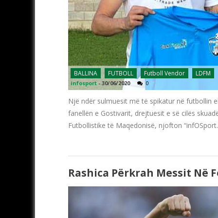
BALLINA
FUTBOLL
Futboll Vendor
LDFM
infosport
-
30/06/2020
0
Një ndër sulmuesit më të spikatur në futbollin eli
fanellën e Gostivarit, drejtuesit e së cilës sk
Futbollistike të Maqedonisë, njofton “infOSport
Rashica Përkrah Messit Në F