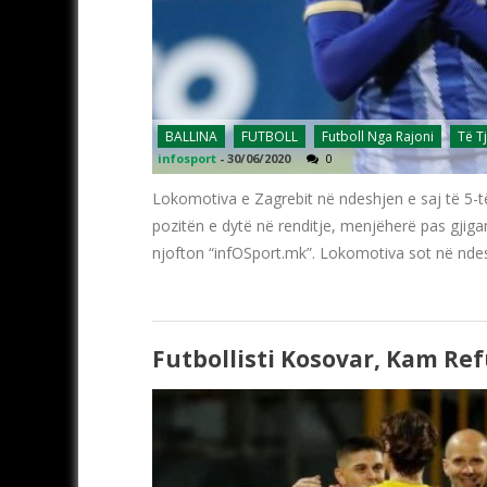
BALLINA
FUTBOLL
Futboll Nga Rajoni
Të T
infosport
-
30/06/2020
0
Lokomotiva e Zagrebit në ndeshjen e saj të 5-t
pozitën e dytë në renditje, menjëherë pas gjiga
njofton “infOSport.mk”. Lokomotiva sot në ndes
Futbollisti Kosovar, Kam Re