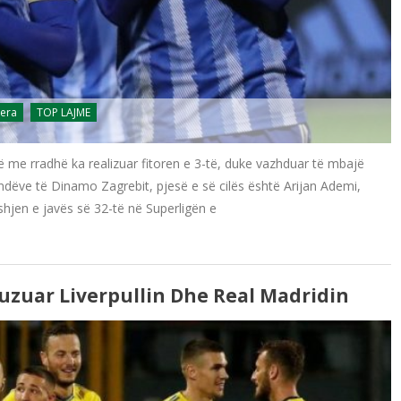
jera
TOP LAJME
ë me rradhë ka realizuar fitoren e 3-të, duke vazhduar të mbajë
ndëve të Dinamo Zagrebit, pjesë e së cilës është Arijan Ademi,
hjen e javës së 32-të në Superligën e
fuzuar Liverpullin Dhe Real Madridin