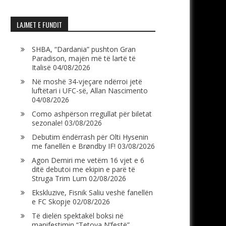
LAJMET E FUNDIT
SHBA, “Dardania” pushton Gran
Paradison, majën më të lartë të
Italisë
04/08/2026
Në moshë 34-vjeçare ndërroi jetë
luftëtari i UFC-së, Allan Nascimento
04/08/2026
Como ashpërson rregullat për biletat
sezonale!
03/08/2026
Debutim ëndërrash për Olti Hysenin
me fanellën e Brøndby IF!
03/08/2026
Agon Demiri me vetëm 16 vjet e 6
ditë debutoi me ekipin e parë të
Struga Trim Lum
02/08/2026
Ekskluzive, Fisnik Saliu veshë fanellën
e FC Skopje
02/08/2026
Të dielën spektakël boksi në
manifestimin “Tetova N’festë”