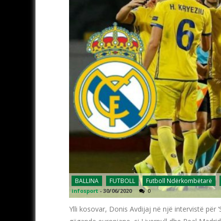
BALLINA
FUTBOLL
Futboll Ndërkombëtarë
infosport
-
30/06/2020
0
Ylli kosovar, Donis Avdijaj në një intervistë për 