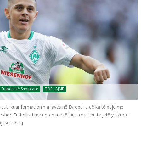
Futbollistë Shqiptarë
TOP LAJME
a publikuar formacionin a javës në Evropë, e që ka të bëjë me
shor. Futbollisti me notën më të lartë rezulton të jetë ylli kroat i
jesë e këtij