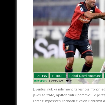
BALLINA
FUTBOLL
Futboll Ndërkombëtarë
infosport
-
30/06/2020
0
Juventusi nuk ka ndërmend të lëshojë frontin ed
javës së 29-të, njofton “infOSport.mk”. Të përzg
Feraris” mposhtën Xhenoan e Valon Behramit dh