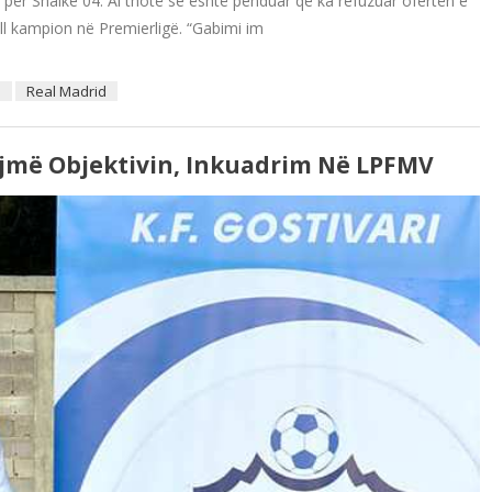
d për Shalke 04. Ai thotë se është penduar që ka refuzuar ofertën e
all kampion në Premierligë. “Gabimi im
l
Real Madrid
rijmë Objektivin, Inkuadrim Në LPFMV