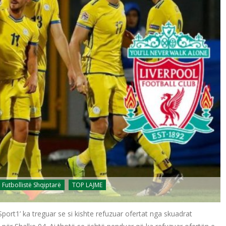
Futbollistë Shqiptarë
TOP LAJME
‘Sport1’ ka treguar se si kishte refuzuar ofertat nga skuadrat