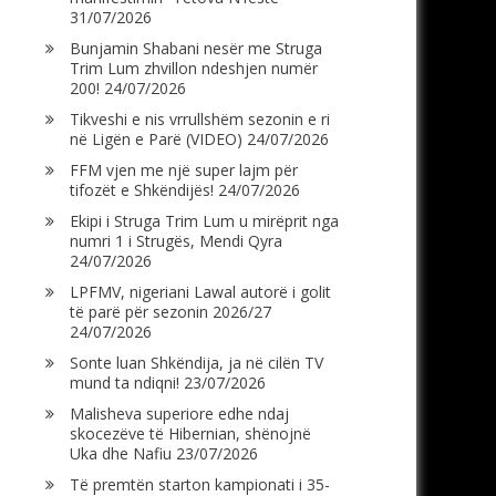
31/07/2026
Bunjamin Shabani nesër me Struga
Trim Lum zhvillon ndeshjen numër
200!
24/07/2026
Tikveshi e nis vrrullshëm sezonin e ri
në Ligën e Parë (VIDEO)
24/07/2026
FFM vjen me një super lajm për
tifozët e Shkëndijës!
24/07/2026
Ekipi i Struga Trim Lum u mirëprit nga
numri 1 i Strugës, Mendi Qyra
24/07/2026
LPFMV, nigeriani Lawal autorë i golit
të parë për sezonin 2026/27
24/07/2026
Sonte luan Shkëndija, ja në cilën TV
mund ta ndiqni!
23/07/2026
Malisheva superiore edhe ndaj
skocezëve të Hibernian, shënojnë
Uka dhe Nafiu
23/07/2026
Të premtën starton kampionati i 35-