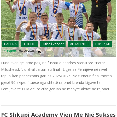
BALLINA
FUTBOLL
Futboll Vendor
ME TALENTËT
TOP LAJME
infosport
-
02/06/2026
0
Fundjavën që lamë pas, në fushat e qendrës stërvitore "Petar
Miloshevski", u zhvillua turneu final i Ligës së Fëmijëve në nivel
republikan për sezonin garues 2025/2026. Në turneun final morën
pjesë 96 ekipe, fituese nga shtatë rajonet brenda Ligave të
Fëmijëve të FFM-së, të cilat garuan në mënyrë aktive në rajonet
FC Shkupi Academy Vjen Me Një Sukses