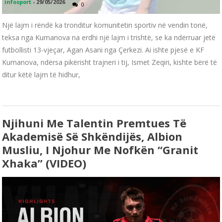
infosport
-
29/05/2026
0
Një lajm i rëndë ka tronditur komunitetin sportiv në vendin tonë,
teksa nga Kumanova na erdhi një lajm i trishtë, se ka ndërruar jetë
futbollisti 13-vjeçar, Agan Asani nga Çerkezi. Ai ishte pjesë e KF
Kumanova, ndërsa pikërisht trajneri i tij, Ismet Zeqiri, kishte bërë të
ditur këtë lajm të hidhur,
Njihuni Me Talentin Premtues Të
Akademisë Së Shkëndijës, Albion
Musliu, I Njohur Me Nofkën “Granit
Xhaka” (VIDEO)