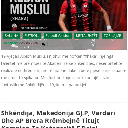
BALLINA
FUTBOLL
Futboll Vendor
ME TALENTËT
TOP LAJME
infosport
-
26/05/2026
0
19-vjeçari Albion Musliu, i njohur me nofkën “Xhaka”, një nga
talentët më premtues të Akademisë së Shkëndijës, nesër pritet të
realizojë ëndrrën e tij më të madhe duke u bërë pjesë e një skuadre
me emër të spikatur. Mesfushori kuqezi po kalon një sezon
fantastik me Shkëndijën U19, ku me paraqitjet
Shkëndija, Makedonija GJ.P, Vardari
Dhe AP Brera Rrëmbejnë Titujt