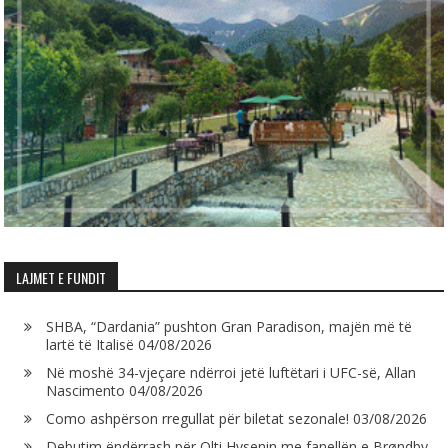
LAJMET E FUNDIT
SHBA, “Dardania” pushton Gran Paradison, majën më të
lartë të Italisë
04/08/2026
Në moshë 34-vjeçare ndërroi jetë luftëtari i UFC-së, Allan
Nascimento
04/08/2026
Como ashpërson rregullat për biletat sezonale!
03/08/2026
Debutim ëndërrash për Olti Hysenin me fanellën e Brøndby