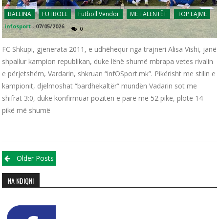
BALLINA
FUTBOLL
Futboll Vendor
ME TALENTËT
TOP LAJME
infosport
-
07/05/2026
0
FC Shkupi, gjenerata 2011, e udhëhequr nga trajneri Alisa Vishi, janë
shpallur kampion republikan, duke lënë shumë mbrapa vetes rivalin
e përjetshëm, Vardarin, shkruan “infOSport.mk”. Pikërisht me stilin e
kampionit, djelmoshat “bardhekaltër” mundën Vadarin sot me
shifrat 3:0, duke konfirmuar pozitën e parë me 52 pikë, plotë 14
pikë më shumë
Posts navigation
Older Posts
NA NDIQNI