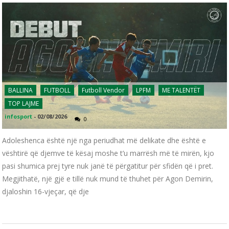
BALLINA
FUTBOLL
Futboll Vendor
LPFM
ME TALENTËT
TOP LAJME
infosport
-
02/08/2026
0
Adoleshenca është një nga periudhat më delikate dhe është e
vështirë që djemve të kësaj moshe t’u marrësh më të mirën, kjo
pasi shumica prej tyre nuk janë të përgatitur për sfidën që i pret.
Megjithatë, një gjë e tillë nuk mund të thuhet për Agon Demirin,
djaloshin 16-vjeçar, që dje