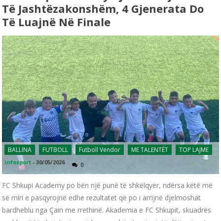
Të Jashtëzakonshëm, 4 Gjenerata Do
Të Luajnë Në Finale
BALLINA
FUTBOLL
Futboll Vendor
ME TALENTËT
TOP LAJME
infosport
-
30/05/2026
0
FC Shkupi Academy po bën një punë të shkëlqyer, ndërsa këtë më
së miri e pasqyrojnë edhe rezultatet që po i arrijnë djelmoshat
bardheblu nga Çairi me rrethinë. Akademia e FC Shkupit, skuadrës