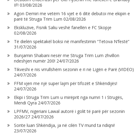
IF!
03/08/2026
Agon Demiri me vetëm 16 vjet e 6 ditë debutoi me ekipin e
parë të Struga Trim Lum
02/08/2026
Ekskluzive, Fisnik Saliu veshë fanellën e FC Skopje
02/08/2026
Të dielën spektakël boksi në manifestimin “Tetova N’festë”
31/07/2026
Bunjamin Shabani nesër me Struga Trim Lum zhvillon
ndeshjen numër 200!
24/07/2026
Tikveshi e nis vrrullshëm sezonin e ri në Ligën e Parë (VIDEO)
24/07/2026
FFM vjen me një super lajm për tifozët e Shkëndijës!
24/07/2026
Ekipi i Struga Trim Lum u mirëprit nga numri 1 i Strugës,
Mendi Qyra
24/07/2026
LPFMV, nigeriani Lawal autorë i golit të parë për sezonin
2026/27
24/07/2026
Sonte luan Shkëndija, ja në cilën TV mund ta ndiqni!
23/07/2026