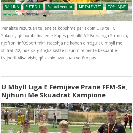
BALLINA
FUTBOLL
Futboll Vendor
ME TALENTËT
TOP LAJME
infosport
-
05/06/2026
0
Penaltitë rezultuan të jenë të kobshme për ekipin U19 të FC
Shkupit, që humbi finalen e Kupës përballë AP Brera nga Strumica,
njofton “infOSport.mk”. Ndeshja në kohën e rregullt u mbyll me
shifrat 2:2, ndërsa gjithçka kishte nisur mirë për të besuarit e
trajnerit Alisa Vishi, që kishin avansuan vetëm pas
U Mbyll Liga E Fëmijëve Pranë FFM-Së,
Njihuni Me Skuadrat Kampione