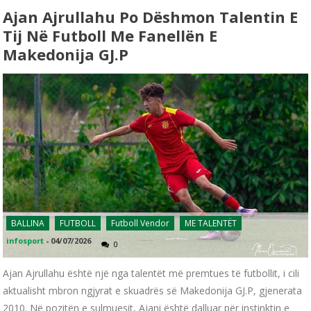
Ajan Ajrullahu Po Dëshmon Talentin E
Tij Në Futboll Me Fanellën E
Makedonija GJ.P
BALLINA
FUTBOLL
Futboll Vendor
ME TALENTËT
infosport
-
04/07/2026
0
Ajan Ajrullahu është një nga talentët më premtues të futbollit, i cili
aktualisht mbron ngjyrat e skuadrës së Makedonija GJ.P, gjenerata
2010. Në pozitën e sulmuesit, Ajani është dalluar për instinktin e