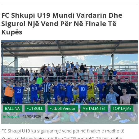
FC Shkupi U19 Mundi Vardarin Dhe
Siguroi Një Vend Për Në Finale Të
Kupës
BALLINA
FUTBOLL
Futboll Vendor
ME TALENTËT
TOP LAJME
infosport
-
13/05/2026
0
FC Shkupi U19 ka siguruar një vend për në finalen e madhe të
Kupës së Maqedonisë, njofton “infOSport.mk”. Të besuarit e