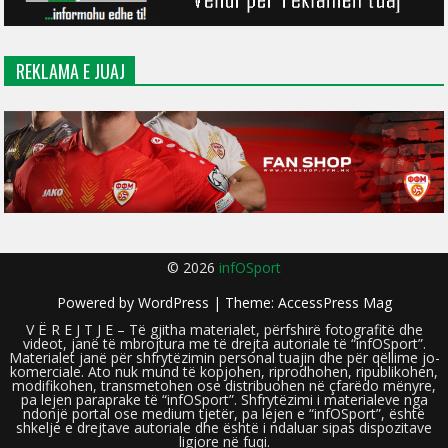
REKLAMA E JUAJ
© 2026
infOSport
Powered by
WordPress
| Theme:
AccessPress Mag
V Ë R E J T J E – Të gjitha materialet, përfshirë fotografitë dhe
videot, janë të mbrojtura me të drejta autoriale të “infOSport”.
Materialet janë për shfrytëzimin personal tuajin dhe për qëllime jo-
komerciale. Ato nuk mund të kopjohen, riprodhohen, ripublikohen,
modifikohen, transmetohen ose distribuohen në çfarëdo mënyre,
pa lejen paraprake të “infOSport”. Shfrytëzimi i materialeve nga
ndonjë portal ose medium tjetër, pa lejen e “infOSport”, është
shkelje e drejtave autoriale dhe është i ndaluar sipas dispozitave
ligjore në fuqi.