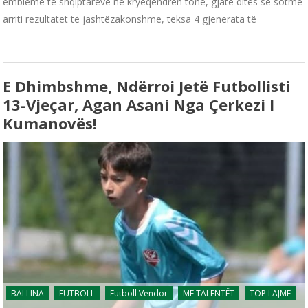
emblemë të shqiptarëve në kryeqendrën tonë, gjatë ditës së sotme
arriti rezultatet të jashtëzakonshme, teksa 4 gjenerata të
E Dhimbshme, Ndërroi Jetë Futbollisti
13-Vjeçar, Agan Asani Nga Çerkezi I
Kumanovës!
BALLINA
FUTBOLL
Futboll Vendor
ME TALENTËT
TOP LAJME