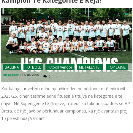
Kampion Te Kategoritë E Reja!
BALLINA
FUTBOLL
Futboll Vendor
ME TALENTËT
TOP LAJME
infosport
-
18/05/2026
0
Kur ka ngelur vetëm edhe një xhiro deri në përfundim të edicionit
2025/26, dihen tashmë edhe fituesit e titujve në kategoritë e të
rinjve. Në Superligën e të Rinjëve, trofeu i ka takuar skuadrës së AP
Brera, që një javë pa përfunduar kampionati, ka një avantazh prej
15 pikësh ndaj Vardarit