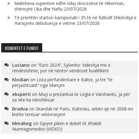
Malisheva superiore edhe ndaj skocezëve të Hibernian,
shënojnë Uka dhe Nafiu
23/07/2026
Të premtën starton kampionati i 35-të në futboll! Shkëndija e
Haraçinës debutuesja e vetme
23/07/2026
KOMENTET E FUNDIT
Luciano
on
“Euro 2024”, Sylvinho: Ndeshja më e
rëndësishme, por në nëntor vendoset kualifikimi
Klodian
on
Lista përfundimtare e Italisë, ja tre “të
përjashtuarit” nga Mançini
eksperti
on
Muçi u prezantua te Legia e Varshavës, ja për
sa vite ka nënshkruar
Bradva
on
Skandali në Paris, Kultesku, arbitri që në 2008-ën
kishte tentuar vetëvrasjen!
Mmabeg
on
Gjejnë pikën e dobët të Khabib
Nurmagomedov (VIDEO)