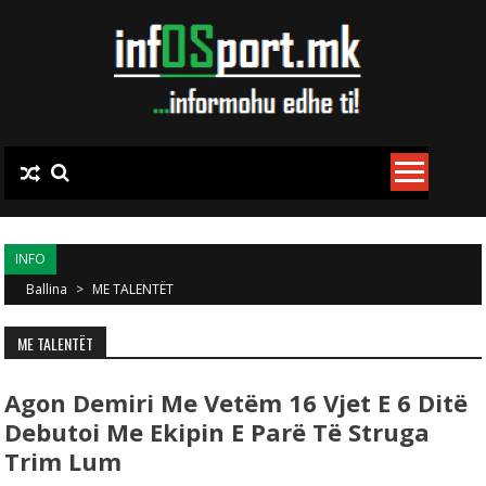
Skip to content
INFO
Ballina
>
ME TALENTËT
ME TALENTËT
Agon Demiri Me Vetëm 16 Vjet E 6 Ditë
Debutoi Me Ekipin E Parë Të Struga
Trim Lum