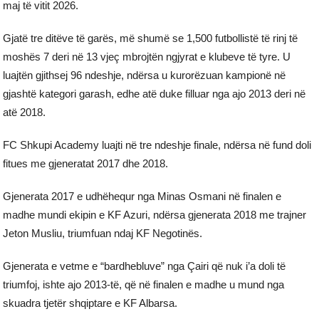
maj të vitit 2026.
Gjatë tre ditëve të garës, më shumë se 1,500 futbollistë të rinj të
moshës 7 deri në 13 vjeç mbrojtën ngjyrat e klubeve të tyre. U
luajtën gjithsej 96 ndeshje, ndërsa u kurorëzuan kampionë në
gjashtë kategori garash, edhe atë duke filluar nga ajo 2013 deri në
atë 2018.
FC Shkupi Academy luajti në tre ndeshje finale, ndërsa në fund doli
fitues me gjeneratat 2017 dhe 2018.
Gjenerata 2017 e udhëhequr nga Minas Osmani në finalen e
madhe mundi ekipin e KF Azuri, ndërsa gjenerata 2018 me trajner
Jeton Musliu, triumfuan ndaj KF Negotinës.
Gjenerata e vetme e “bardhebluve” nga Çairi që nuk i’a doli të
triumfoj, ishte ajo 2013-të, që në finalen e madhe u mund nga
skuadra tjetër shqiptare e KF Albarsa.