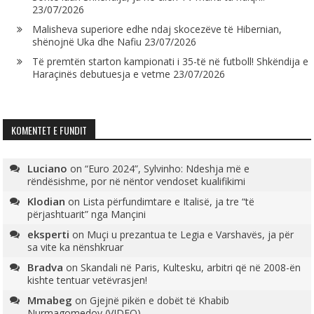
23/07/2026
Malisheva superiore edhe ndaj skocezëve të Hibernian,
shënojnë Uka dhe Nafiu
23/07/2026
Të premtën starton kampionati i 35-të në futboll! Shkëndija e
Haraçinës debutuesja e vetme
23/07/2026
KOMENTET E FUNDIT
Luciano
on
“Euro 2024”, Sylvinho: Ndeshja më e
rëndësishme, por në nëntor vendoset kualifikimi
Klodian
on
Lista përfundimtare e Italisë, ja tre “të
përjashtuarit” nga Mançini
eksperti
on
Muçi u prezantua te Legia e Varshavës, ja për
sa vite ka nënshkruar
Bradva
on
Skandali në Paris, Kultesku, arbitri që në 2008-ën
kishte tentuar vetëvrasjen!
Mmabeg
on
Gjejnë pikën e dobët të Khabib
Nurmagomedov (VIDEO)