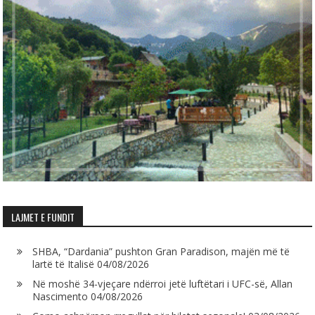
LAJMET E FUNDIT
SHBA, “Dardania” pushton Gran Paradison, majën më të
lartë të Italisë
04/08/2026
Në moshë 34-vjeçare ndërroi jetë luftëtari i UFC-së, Allan
Nascimento
04/08/2026