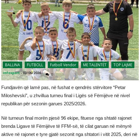
BALLINA
FUTBOLL
Futboll Vendor
ME TALENTËT
TOP LAJME
infosport
-
02/06/2026
0
Fundjavën që lamë pas, në fushat e qendrës stërvitore “Petar
Miloshevski”, u zhvillua turneu final i Ligës së Fëmijëve në nivel
republikan për sezonin garues 2025/2026.
Në turneun final morën pjesë 96 ekipe, fituese nga shtatë rajonet
brenda Ligave të Fëmijëve të FFM-së, të cilat garuan në mënyrë
aktive në rajonet e tyre gjatë sezonit nga shtatori i vitit 2025, deri në