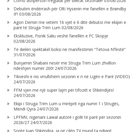
Como ashpërson rregullat për biletat sezonale!
03/08/2026
Debutim ëndërrash për Olti Hysenin me fanellën e Brøndby
IF!
03/08/2026
Agon Demiri me vetëm 16 vjet e 6 ditë debutoi me ekipin e
parë të Struga Trim Lum
02/08/2026
Ekskluzive, Fisnik Saliu veshë fanellën e FC Skopje
02/08/2026
Të dielën spektakël boksi në manifestimin “Tetova N’festë”
31/07/2026
Bunjamin Shabani nesër me Struga Trim Lum zhvillon
ndeshjen numër 200!
24/07/2026
Tikveshi e nis vrrullshëm sezonin e ri në Ligën e Parë (VIDEO)
24/07/2026
FFM vjen me një super lajm për tifozët e Shkëndijës!
24/07/2026
Ekipi i Struga Trim Lum u mirëprit nga numri 1 i Strugës,
Mendi Qyra
24/07/2026
LPFMV, nigeriani Lawal autorë i golit të parë për sezonin
2026/27
24/07/2026
Sonte luan Shkëndija, ja në cilën TV mund ta ndiqni!