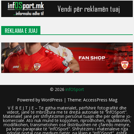
REKLAMA E JUAJ
© 2026
infOSport
Powered by
WordPress
| Theme:
AccessPress Mag
V Ë R E J T J E – Të gjitha materialet, përfshirë fotografitë dhe
videot, janë të mbrojtura me të drejta autoriale të “infOSport”.
Materialet janë për shfrytëzimin personal tuajin dhe për qëllime jo-
komerciale. Ato nuk mund të kopjohen, riprodhohen, ripublikohen,
modifikohen, transmetohen ose distribuohen në çfarëdo mënyre,
pa lejen paraprake të “infOSport”. Shfrytëzimi i materialeve nga
ndonjë portal ose medium tjetër, pa lejen e “infOSport”, është