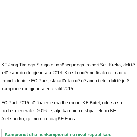
KF Jang Tim nga Struga e udhëhequr nga trajneri Seit Kreka, doli të
jetë kampion te gjenerata 2014. Kjo skuadër në finalen e madhe
mundi ekipin e FC Park, skuadër kjo që në anën tjetër doli të jetë
kampione me gjeneratën e vitit 2015.
FC Park 2015 në finalen e madhe mundi KF Butel, ndërsa sa i
përket gjeneratës 2016-të, atje kampion u shpall ekipi i KF
Aleksandro, që triumfoi ndaj KF Forza.
Kampionët dhe nënkampionët në nivel republikan: