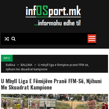
Skip to content
INFO
Ballina
>
BALLINA
>
U mbyll liga e fëmijëve pranë FFM-së,
njihuni me skuadrat kampione
U Mbyll Liga E Fëmijëve Pranë FFM-Së, Njihuni
Me Skuadrat Kampione