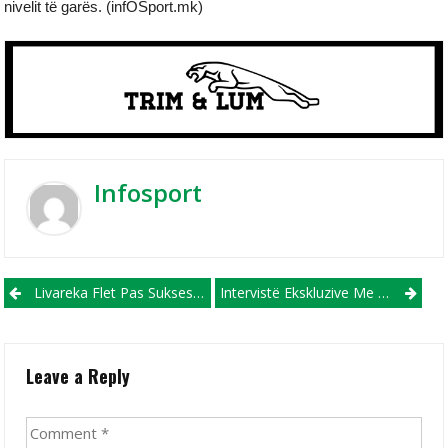
nivelit të garës. (infOSport.mk)
Infosport
Post navigation
Livareka Flet Pas Suksesit Historik Me Shkëndijën E Haraçinës: Një Histori E Shkruar Me Mund Dhe Sakrificë
Intervistë Ekskluzive Me Gardianin Hero Të Shkëndijës Së Haraçinës, Antonio Stolevski!
Leave a Reply