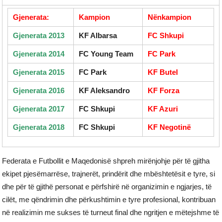
Gjenerata:
Kampion
Nënkampion
Gjenerata 2013
KF Albarsa
FC Shkupi
Gjenerata 2014
FC Young Team
FC Park
Gjenerata 2015
FC Park
KF Butel
Gjenerata 2016
KF Aleksandro
KF Forza
Gjenerata 2017
FC Shkupi
KF Azuri
Gjenerata 2018
FC Shkupi
KF Negotinë
Federata e Futbollit e Maqedonisë shpreh mirënjohje për të gjitha
ekipet pjesëmarrëse, trajnerët, prindërit dhe mbështetësit e tyre, si
dhe për të gjithë personat e përfshirë në organizimin e ngjarjes, të
cilët, me qëndrimin dhe përkushtimin e tyre profesional, kontribuan
në realizimin me sukses të turneut final dhe ngritjen e mëtejshme të