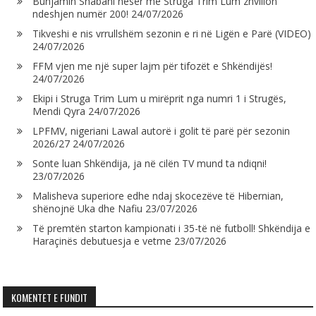
Bunjamin Shabani nesër me Struga Trim Lum zhvillon
ndeshjen numër 200!
24/07/2026
Tikveshi e nis vrrullshëm sezonin e ri në Ligën e Parë (VIDEO)
24/07/2026
FFM vjen me një super lajm për tifozët e Shkëndijës!
24/07/2026
Ekipi i Struga Trim Lum u mirëprit nga numri 1 i Strugës,
Mendi Qyra
24/07/2026
LPFMV, nigeriani Lawal autorë i golit të parë për sezonin
2026/27
24/07/2026
Sonte luan Shkëndija, ja në cilën TV mund ta ndiqni!
23/07/2026
Malisheva superiore edhe ndaj skocezëve të Hibernian,
shënojnë Uka dhe Nafiu
23/07/2026
Të premtën starton kampionati i 35-të në futboll! Shkëndija e
Haraçinës debutuesja e vetme
23/07/2026
KOMENTET E FUNDIT