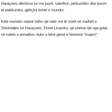
Haraçinës dëshmoi se me punë, sakrificë, përkushtim dhe besim
të palëkundur, gjithçka është e mundur.
Këtë mendim ndanë edhe një ndër më të mirët në rradhët e
Shkëndijës së Haraçinës, Fkiret Livareka, që shënoi një nga golat
në ruletin e penaltive, duke u bërë pjesë e historisë “kuqezi”.