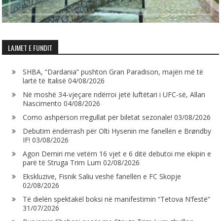
LAJMET E FUNDIT
SHBA, “Dardania” pushton Gran Paradison, majën më të
lartë të Italisë
04/08/2026
Në moshë 34-vjeçare ndërroi jetë luftëtari i UFC-së, Allan
Nascimento
04/08/2026
Como ashpërson rregullat për biletat sezonale!
03/08/2026
Debutim ëndërrash për Olti Hysenin me fanellën e Brøndby
IF!
03/08/2026
Agon Demiri me vetëm 16 vjet e 6 ditë debutoi me ekipin e
parë të Struga Trim Lum
02/08/2026
Ekskluzive, Fisnik Saliu veshë fanellën e FC Skopje
02/08/2026
Të dielën spektakël boksi në manifestimin “Tetova N’festë”
31/07/2026