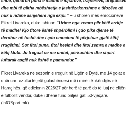
sfide, qëndron puna e madhe e lojtarëve, trajnerëve, drejtuesve
dhe mbi të gjitha mbështetja e jashtëzakonshme e tifozëve që
nuk u ndanë asnjëherë nga ekipi.”
– u shpreh mes emocioneve
Fikret Livareka, duke shtuar:
“Urime nga zemra për këtë arritje
të madhe! Kjo fitore është shpërblimi i çdo pike djerse të
derdhur në fushë dhe i çdo emocioni të përjetuar gjatë këtij
rrugëtimi. Sot fitoi puna, fitoi besimi dhe fitoi zemra e madhe e
këtij klubi. Ju treguat se me unitet, përkushtim dhe shpirt
luftarak asgjë nuk është e pamundur.”
Fikret Livareka në sezonin e rregullt në Ligën e Dytë, me 14 golat e
shënuar rezultoi të jetë golashënuesi më i mirë i Shkëndijës së
Haraçinës, që edicionin 2026/27 për herë të parë do të luaj në elitën
e futbollit vendor, duke i dhënë fund pritjes gati 50-vjeçare.
(infOSport.mk)