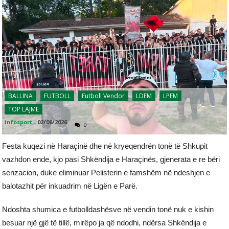
BALLINA
FUTBOLL
Futboll Vendor
LDFM
LPFM
TOP LAJME
infosport
-
02/06/2026
0
Festa kuqezi në Haraçinë dhe në kryeqendrën tonë të Shkupit
vazhdon ende, kjo pasi Shkëndija e Haraçinës, gjenerata e re bëri
senzacion, duke eliminuar Pelisterin e famshëm në ndeshjen e
balotazhit për inkuadrim në Ligën e Parë.
Ndoshta shumica e futbolldashësve në vendin tonë nuk e kishin
besuar një gjë të tillë, mirëpo ja që ndodhi, ndërsa Shkëndija e