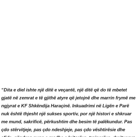
“Dita e diel ishte një ditë e veçantë, një ditë që do të mbetet
gjatë në zemrat e të gjithë atyre që jetojnë dhe marrin frymë me
ngjyrat e KF Shkëndija Haraçinë. Inkuadrimi në Ligën e Parë
nuk është thjesht një sukses sportiv, por një histori e shkruar
me mund, sakrificë, përkushtim dhe besim të palëkundur. Pas
çdo stërvitjeje, pas çdo ndeshjeje, pas çdo vështirësie dhe