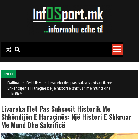
Skip to content
INFO
Ballina
>
BALLINA
>
Livareka flet pas suksesit historik me
Shkëndijën e Haraçinës: Një histori e shkruar me mund dhe
sakrificë
Livareka Flet Pas Suksesit Historik Me
Shkëndijën E Haraçinës: Një Histori E Shkruar
Me Mund Dhe Sakrificë