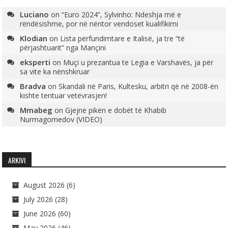
Luciano
on
“Euro 2024”, Sylvinho: Ndeshja më e
rëndësishme, por në nëntor vendoset kualifikimi
Klodian
on
Lista përfundimtare e Italisë, ja tre “të
përjashtuarit” nga Mançini
eksperti
on
Muçi u prezantua te Legia e Varshavës, ja për
sa vite ka nënshkruar
Bradva
on
Skandali në Paris, Kultesku, arbitri që në 2008-ën
kishte tentuar vetëvrasjen!
Mmabeg
on
Gjejnë pikën e dobët të Khabib
Nurmagomedov (VIDEO)
ARKIVI
August 2026
(6)
July 2026
(28)
June 2026
(60)
May 2026
(46)