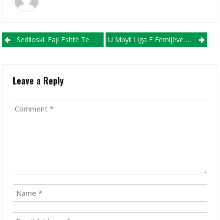
Post navigation
Sedlloski: Faji Është Te Unë, Jo Tek Futbollistët
U Mbyll Liga E Fëmijëve Pranë FFM-Së, Njihuni Me Skuadrat Kampione
Leave a Reply