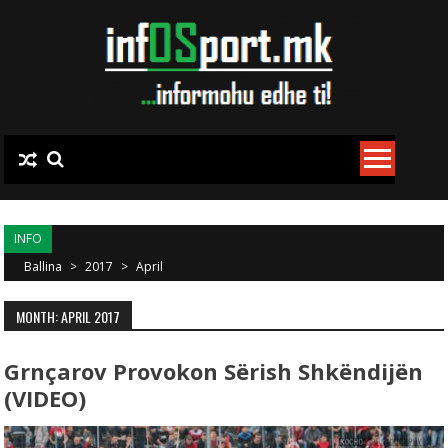
Skip to content
INFO
Ballina
>
2017
>
April
MONTH: APRIL 2017
Grnçarov Provokon Sërish Shkëndijën
(VIDEO)