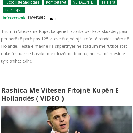
Futbollistë Shqiptarë
Kombëtaret
ME TALENTËT
Të Tjera
TOP LAJME
infosport.mk
-
30/04/2017
0
Triumfi i Viteses në Kupë, ka qenë historikë për këtë skuadër, pasi
për herë të parë pas 125 viteve fitojnë një trofe të rëndësishëm në
Holandë. Festa e madhe ka shpërthyer në stadium me futbollistët
duke festuar së bashku me tifozët në tribuna, ndërsa në mesin e
tyre shihet edhe
Rashica Me Vitesen Fitojnë Kupën E
Hollandës ( VIDEO )