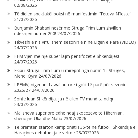
02/08/2026
Të dielën spektakël boksi në manifestimin “Tetova N’festë”
31/07/2026
Bunjamin Shabani nesër me Struga Trim Lum zhvillon
ndeshjen numër 200!
24/07/2026
Tikveshi e nis vrrullshëm sezonin e ri në Ligën e Parë (VIDEO)
24/07/2026
FFM vjen me një super lajm për tifozët e Shkëndijës!
24/07/2026
Ekipi i Struga Trim Lum u mirëprit nga numri 1 i Strugës,
Mendi Qyra
24/07/2026
LPFMV, nigeriani Lawal autorë i golit të parë për sezonin
2026/27
24/07/2026
Sonte luan Shkëndija, ja në cilën TV mund ta ndiqni!
23/07/2026
Malisheva superiore edhe ndaj skocezëve të Hibernian,
shënojnë Uka dhe Nafiu
23/07/2026
Të premtën starton kampionati i 35-të në futboll! Shkëndija e
Haraçinës debutuesja e vetme
23/07/2026