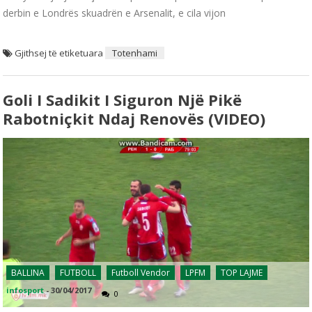
derbin e Londrës skuadrën e Arsenalit, e cila vijon
Gjithsej të etiketuara
Totenhami
Goli I Sadikit I Siguron Një Pikë
Rabotniçkit Ndaj Renovës (VIDEO)
BALLINA
FUTBOLL
Futboll Vendor
LPFM
TOP LAJME
infosport
-
30/04/2017
0