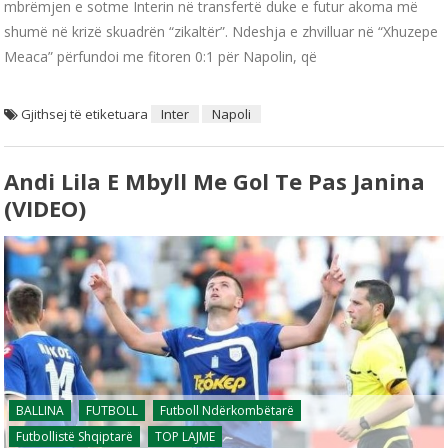
mbrëmjen e sotme Interin në transfertë duke e futur akoma më
shumë në krizë skuadrën “zikaltër”. Ndeshja e zhvilluar në “Xhuzepe
Meaca” përfundoi me fitoren 0:1 për Napolin, që
Gjithsej të etiketuara
Inter
Napoli
Andi Lila E Mbyll Me Gol Te Pas Janina
(VIDEO)
BALLINA
FUTBOLL
Futboll Ndërkombëtarë
Futbollistë Shqiptarë
TOP LAJME