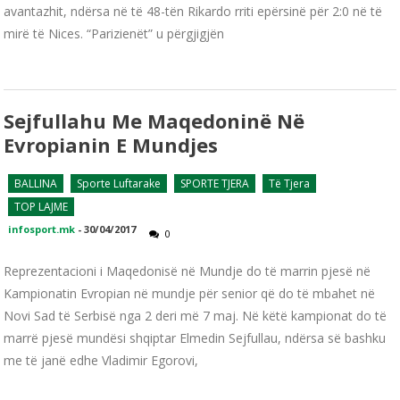
avantazhit, ndërsa në të 48-tën Rikardo rriti epërsinë për 2:0 në të
mirë të Nices. “Parizienët” u përgjigjën
Sejfullahu Me Maqedoninë Në
Evropianin E Mundjes
BALLINA
Sporte Luftarake
SPORTE TJERA
Të Tjera
TOP LAJME
infosport.mk
-
30/04/2017
0
Reprezentacioni i Maqedonisë në Mundje do të marrin pjesë në
Kampionatin Evropian në mundje për senior që do të mbahet në
Novi Sad të Serbisë nga 2 deri më 7 maj. Në këtë kampionat do të
marrë pjesë mundësi shqiptar Elmedin Sejfullau, ndërsa së bashku
me të janë edhe Vladimir Egorovi,