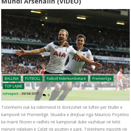
Mundi Arsenalin (VIDEO)
BALLINA
FUTBOLL
Futboll Ndërkombëtarë
Premierliga
TOP LAJME
infosport
-
30/04/2017
0
Totenhemi nuk ka ndërmend të dorëzohet në luftën për titullin e
kampionit në Premierligë. Skuadra e drejtuar nga Mauricio Poçetino
ka marrë fitoren e radhës në kampionat duke vazhduar në këtë
mënyrë ndjekjen e Çelzit në pozitën e parë. Totenhemi mposhti në