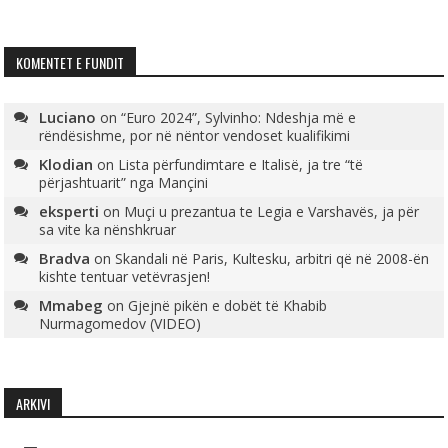
KOMENTET E FUNDIT
Luciano
on
“Euro 2024”, Sylvinho: Ndeshja më e
rëndësishme, por në nëntor vendoset kualifikimi
Klodian
on
Lista përfundimtare e Italisë, ja tre “të
përjashtuarit” nga Mançini
eksperti
on
Muçi u prezantua te Legia e Varshavës, ja për
sa vite ka nënshkruar
Bradva
on
Skandali në Paris, Kultesku, arbitri që në 2008-ën
kishte tentuar vetëvrasjen!
Mmabeg
on
Gjejnë pikën e dobët të Khabib
Nurmagomedov (VIDEO)
ARKIVI