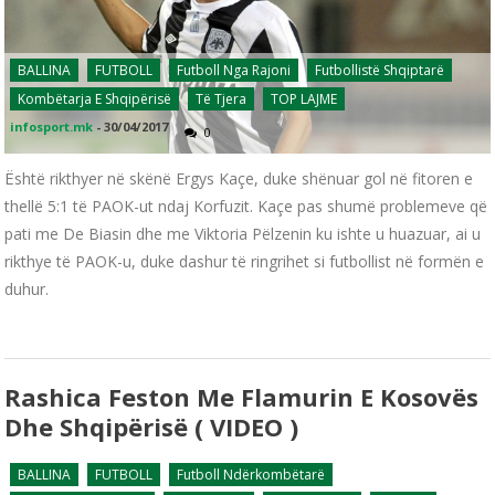
BALLINA
FUTBOLL
Futboll Nga Rajoni
Futbollistë Shqiptarë
Kombëtarja E Shqipërisë
Të Tjera
TOP LAJME
infosport.mk
-
30/04/2017
0
Është rikthyer në skënë Ergys Kaçe, duke shënuar gol në fitoren e
thellë 5:1 të PAOK-ut ndaj Korfuzit. Kaçe pas shumë problemeve që
pati me De Biasin dhe me Viktoria Pëlzenin ku ishte u huazuar, ai u
rikthye të PAOK-u, duke dashur të ringrihet si futbollist në formën e
duhur.
Rashica Feston Me Flamurin E Kosovës
Dhe Shqipërisë ( VIDEO )
BALLINA
FUTBOLL
Futboll Ndërkombëtarë