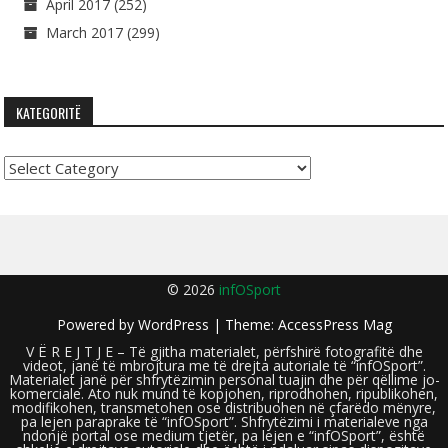
April 2017
(252)
March 2017
(299)
KATEGORITË
Kategoritë
© 2026
infOSport
Powered by
WordPress
| Theme:
AccessPress Mag
V Ë R E J T J E – Të gjitha materialet, përfshirë fotografitë dhe
videot, janë të mbrojtura me të drejta autoriale të “infOSport”.
Materialet janë për shfrytëzimin personal tuajin dhe për qëllime jo-
komerciale. Ato nuk mund të kopjohen, riprodhohen, ripublikohen,
modifikohen, transmetohen ose distribuohen në çfarëdo mënyre,
pa lejen paraprake të “infOSport”. Shfrytëzimi i materialeve nga
ndonjë portal ose medium tjetër, pa lejen e “infOSport”, është