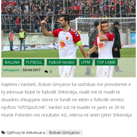
BALLINA
FUTBOLL
Futboll Vendor
LPFM
TOP LAJME
infosport
-
30/04/2017
0
Kapiteni i Vardarit, Boban Grnçarov ka vazhduar me provokimet e
tij adresuar klubit të futbollit Shkëndija, rivalit më të madh të
skuadrës shkupjane viteve të fundit në elitën e futbollit vendor,
njofton “infOSport.mk”. Vardari sot në kuadër të javës së 30-të
mundi Pobedën me rezultatin 4:0, ndërsa në anën tjetër Shkëndija
Gjithsej të etiketuara
Boban Grnçarov