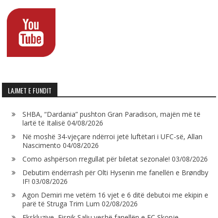
LAJMET E FUNDIT
SHBA, “Dardania” pushton Gran Paradison, majën më të
lartë të Italisë
04/08/2026
Në moshë 34-vjeçare ndërroi jetë luftëtari i UFC-së, Allan
Nascimento
04/08/2026
Como ashpërson rregullat për biletat sezonale!
03/08/2026
Debutim ëndërrash për Olti Hysenin me fanellën e Brøndby
IF!
03/08/2026
Agon Demiri me vetëm 16 vjet e 6 ditë debutoi me ekipin e
parë të Struga Trim Lum
02/08/2026
Ekskluzive, Fisnik Saliu veshë fanellën e FC Skopje