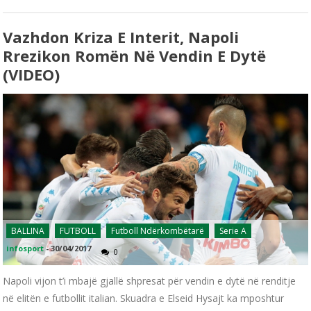
Vazhdon Kriza E Interit, Napoli
Rrezikon Romën Në Vendin E Dytë
(VIDEO)
BALLINA
FUTBOLL
Futboll Ndërkombëtarë
Serie A
infosport
-
30/04/2017
0
Napoli vijon t’i mbajë gjallë shpresat për vendin e dytë në renditje
në elitën e futbollit italian. Skuadra e Elseid Hysajt ka mposhtur