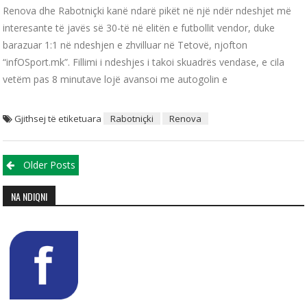
Renova dhe Rabotniçki kanë ndarë pikët në një ndër ndeshjet më
interesante të javës së 30-të në elitën e futbollit vendor, duke
barazuar 1:1 në ndeshjen e zhvilluar në Tetovë, njofton
“infOSport.mk”. Fillimi i ndeshjes i takoi skuadrës vendase, e cila
vetëm pas 8 minutave lojë avansoi me autogolin e
Gjithsej të etiketuara
Rabotniçki
Renova
Posts navigation
Older Posts
NA NDIQNI