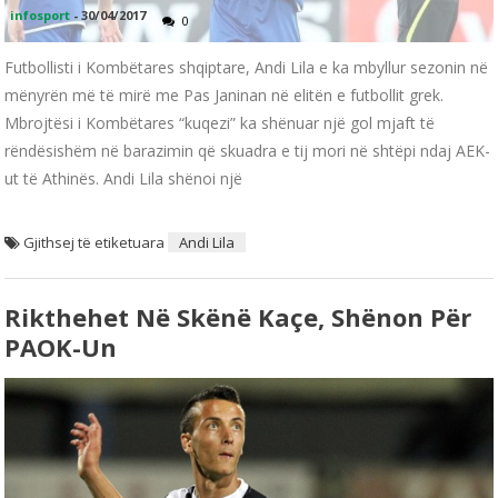
infosport
-
30/04/2017
0
Futbollisti i Kombëtares shqiptare, Andi Lila e ka mbyllur sezonin në
mënyrën më të mirë me Pas Janinan në elitën e futbollit grek.
Mbrojtësi i Kombëtares “kuqezi” ka shënuar një gol mjaft të
rëndësishëm në barazimin që skuadra e tij mori në shtëpi ndaj AEK-
ut të Athinës. Andi Lila shënoi një
Gjithsej të etiketuara
Andi Lila
Rikthehet Në Skënë Kaçe, Shënon Për
PAOK-Un