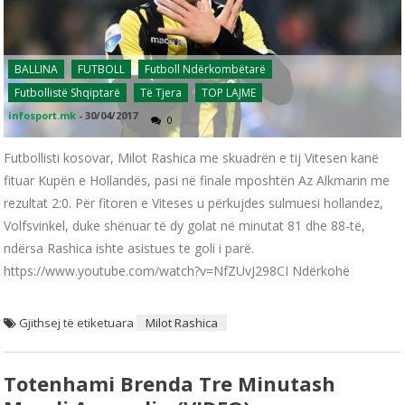
BALLINA
FUTBOLL
Futboll Ndërkombëtarë
Futbollistë Shqiptarë
Të Tjera
TOP LAJME
infosport.mk
-
30/04/2017
0
Futbollisti kosovar, Milot Rashica me skuadrën e tij Vitesen kanë
fituar Kupën e Hollandës, pasi në finale mposhtën Az Alkmarin me
rezultat 2:0. Për fitoren e Viteses u përkujdes sulmuesi hollandez,
Volfsvinkel, duke shënuar të dy golat në minutat 81 dhe 88-të,
ndërsa Rashica ishte asistues te goli i parë.
https://www.youtube.com/watch?v=NfZUvJ298CI Ndërkohë
Gjithsej të etiketuara
Milot Rashica
Totenhami Brenda Tre Minutash