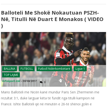
Balloteli Me Shokë Nokautuan PSZH-
Në, Titulli Në Duart E Monakos ( VIDEO
)
BALLINA
FUTBOLL
Futboll Ndërkombëtarë
Ligue 1
TOP LAJME
infosport.mk
-
30/04/2017
0
Mario Balloteli me Nicën kanë mundur Paris Sen Zhermenin me
rezultat 3:1, duke larguar këta të fundit nga titulli kampion në
Francë. Ishte Balloteli që në minutën e 26-të shënoi golin e