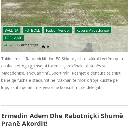
BALLINA
FUTBOLL
Futboll Vendor
Kupa E Maqedonisë
TOP LAJME
infosport
-
08/11/2023
0
Takimi midis Rabotniçkit dhe FC Shkupit, ishte takimi i vetëm që u
anulua sot nga gjithsej 4 takimet çerekfinale të Kupës së
Maqedonisë, shkruan “infOSport.mk”. Reshjet e dendura të shiut,
bënë që fusha e stadiumit në Maxhari të mos ofrojë kushte për
lojë, ashtu që arbitri kryesor në konsultim me delegatin
Ermedin Adem Dhe Rabotniçki Shumë
Pranë Akordit!