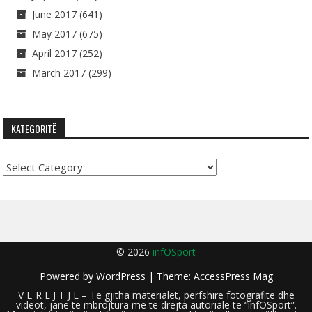
June 2017
(641)
May 2017
(675)
April 2017
(252)
March 2017
(299)
KATEGORITË
Kategoritë
© 2026
infOSport
Powered by
WordPress
| Theme:
AccessPress Mag
V Ë R E J T J E – Të gjitha materialet, përfshirë fotografitë dhe
videot, janë të mbrojtura me të drejta autoriale të “infOSport”.