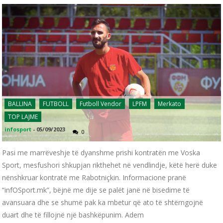
BALLINA
FUTBOLL
Futboll Vendor
LPFM
Merkato
TOP LAJME
infosport
-
05/09/2023
0
Pasi me marrëveshje të dyanshme prishi kontratën me Voska
Sport, mesfushori shkupjan rikthehet në vendlindje, këtë herë duke
nënshkruar kontratë me Rabotniçkin. Informacione pranë
“infOSport.mk”, bëjnë me dije se palët janë në bisedime të
avansuara dhe se shumë pak ka mbetur që ato të shtërngojnë
duart dhe të fillojnë një bashkëpunim. Adem