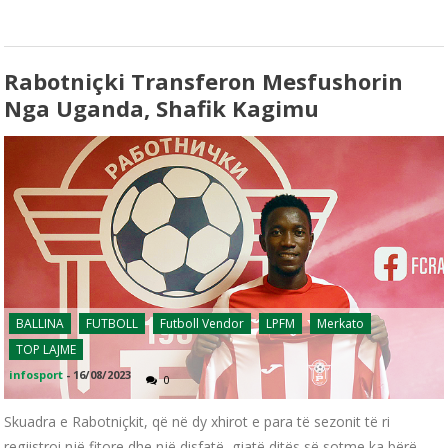
Rabotniçki Transferon Mesfushorin
Nga Uganda, Shafik Kagimu
BALLINA
FUTBOLL
Futboll Vendor
LPFM
Merkato
TOP LAJME
infosport
-
16/08/2023
0
Skuadra e Rabotniçkit, që në dy xhirot e para të sezonit të ri
regjistroi një fitore dhe një disfatë, gjatë ditës së sotme ka bërë