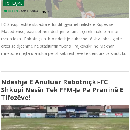
TOP LAJME
infosport
-
09/11/2023
0
FC Shkupi është skuadra e fundit gjysmëfinaliste e Kupës së
Maqedonisë, pasi sot në ndeshjen e fundit çerekfinale eliminoi
rivalin lokal, Rabotniçkin. Kjo ndeshje duheshe të zhvillohet gjatë
ditës së djeshme në stadiumin “Boris Trajkovski” në Maxhari,
mirëpo e njëjta u anulua për shkak reshjeve të dendura të shiut, ku
Ndeshja E Anuluar Rabotniçki-FC
Shkupi Nesër Tek FFM-Ja Pa Praninë E
Tifozëve!