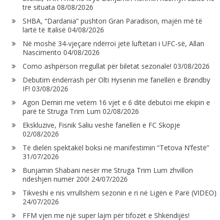
tre situata
08/08/2026
SHBA, “Dardania” pushton Gran Paradison, majën më të
lartë të Italisë
04/08/2026
Në moshë 34-vjeçare ndërroi jetë luftëtari i UFC-së, Allan
Nascimento
04/08/2026
Como ashpërson rregullat për biletat sezonale!
03/08/2026
Debutim ëndërrash për Olti Hysenin me fanellën e Brøndby
IF!
03/08/2026
Agon Demiri me vetëm 16 vjet e 6 ditë debutoi me ekipin e
parë të Struga Trim Lum
02/08/2026
Ekskluzive, Fisnik Saliu veshë fanellën e FC Skopje
02/08/2026
Të dielën spektakël boksi në manifestimin “Tetova N’festë”
31/07/2026
Bunjamin Shabani nesër me Struga Trim Lum zhvillon
ndeshjen numër 200!
24/07/2026
Tikveshi e nis vrrullshëm sezonin e ri në Ligën e Parë (VIDEO)
24/07/2026
FFM vjen me një super lajm për tifozët e Shkëndijës!