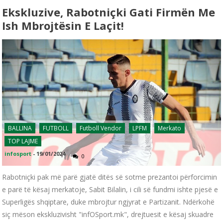
Ekskluzive, Rabotniçki Gati Firmën Me
Ish Mbrojtësin E Laçit!
BALLINA
FUTBOLL
Futboll Vendor
LPFM
Merkato
TOP LAJME
infosport
-
19/01/2024
0
Rabotniçki pak më parë gjatë ditës së sotme prezantoi përforcimin
e parë të kësaj merkatoje, Sabit Bilalin, i cili së fundmi ishte pjesë e
Superligës shqiptare, duke mbrojtur ngjyrat e Partizanit. Ndërkohë
siç mëson ekskluzivisht "infOSport.mk", drejtuesit e kësaj skuadre