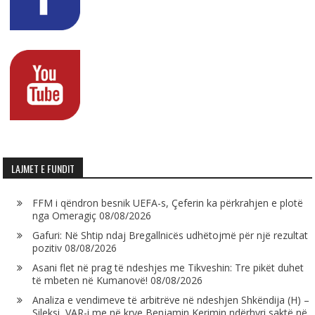
LAJMET E FUNDIT
FFM i qëndron besnik UEFA-s, Çeferin ka përkrahjen e plotë
nga Omeragiç
08/08/2026
Gafuri: Në Shtip ndaj Bregallnicës udhëtojmë për një rezultat
pozitiv
08/08/2026
Asani flet në prag të ndeshjes me Tikveshin: Tre pikët duhet
të mbeten në Kumanovë!
08/08/2026
Analiza e vendimeve të arbitrëve në ndeshjen Shkëndija (H) –
Sileksi, VAR-i me në krye Benjamin Kerimin ndërhyri saktë në