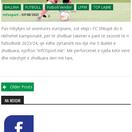
BALLINA
FUTBOLL
Futboll Vendor
LPFM
TOP LAJME
infosport
-
07/08/2023
0
Pas mbylljes së aventurës europiane, sot ekipi i FC Shkupit do ti
rikthehet kampionatit, për të zhvilluar takimin e parë të sezonit të ri
futbollistik 2023/24, që edhe zyrtarisht nisi dje me 5 duelet e
zhvilluara, njofton “infOSport.mk”. Me përforcimet e sjella këtë verë
dhe ndeshjet e zhvilluara deri më tani,
Posts navigation
Older Posts
NA NDIQNI