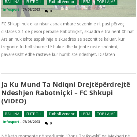
BALLINA
FUTBOLL
Futboll Vendor
LPFM
TOP LAJME
infosport
-
07/08/2023
0
FC Shkupi nuk e ka nisur aspak mbarë sezonin e ri, pasi përveç
disfatës 3:1 që pësoi përballë Rabotniçkit, skuadra e trajnerit Xhihat
Arslan nuk ishte aspak hija e skuadrës së sezonit të kaluar, kur
tregonte futboll shumë të bukur dhe krijonte raste shënimi,
pavarësisht edhe rasteve kur humbiste ndeshjet. Disfatën
Ja Ku Mund Ta Ndiqni Drejtëpërdrejtë
Ndeshjen Rabotniçki – FC Shkupi
(VIDEO)
BALLINA
FUTBOLL
Futboll Vendor
LPFM
TOP LAJME
infosport
-
07/08/2023
0
Në këto momente në stadiumin “Boris Trajkovski” në Maxhari në