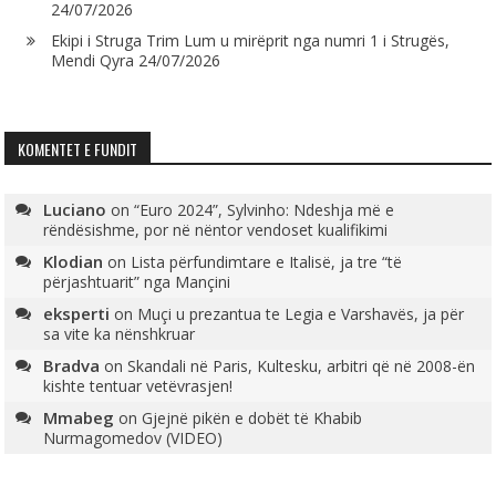
24/07/2026
Ekipi i Struga Trim Lum u mirëprit nga numri 1 i Strugës,
Mendi Qyra
24/07/2026
KOMENTET E FUNDIT
Luciano
on
“Euro 2024”, Sylvinho: Ndeshja më e
rëndësishme, por në nëntor vendoset kualifikimi
Klodian
on
Lista përfundimtare e Italisë, ja tre “të
përjashtuarit” nga Mançini
eksperti
on
Muçi u prezantua te Legia e Varshavës, ja për
sa vite ka nënshkruar
Bradva
on
Skandali në Paris, Kultesku, arbitri që në 2008-ën
kishte tentuar vetëvrasjen!
Mmabeg
on
Gjejnë pikën e dobët të Khabib
Nurmagomedov (VIDEO)