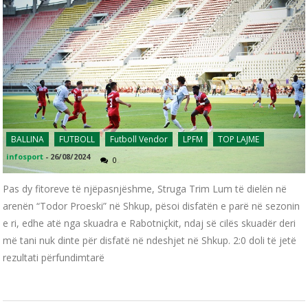
BALLINA
FUTBOLL
Futboll Vendor
LPFM
TOP LAJME
infosport
-
26/08/2024
0
Pas dy fitoreve të njëpasnjëshme, Struga Trim Lum të dielën në
arenën “Todor Proeski” në Shkup, pësoi disfatën e parë në sezonin
e ri, edhe atë nga skuadra e Rabotniçkit, ndaj së cilës skuadër deri
më tani nuk dinte për disfatë në ndeshjet në Shkup. 2:0 doli të jetë
rezultati përfundimtarë