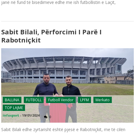
janë në fund të bisedimeve edhe me ish futbollistin e Laçit,
Sabit Bilali, Përforcimi I Parë I
Rabotniçkit
BALLINA
FUTBOLL
Futboll Vendor
LPFM
Merkato
TOP LAJME
infosport
-
19/01/2024
0
Sabit Bilali edhe zyrtarisht është pjesë e Rabotniçkit, me të cilën