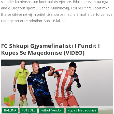
skuadër ka nënshkruar kontratë dy vjeçare. Bilali u prezantua nga
ana e Drejtorit sportiv, Senad Muminoviq, i cili për "infOSport.mk"
tha se ditëve në vijim pritet të shpalosin edhe emrat e përforcimeve
tjera që pritet të ndodhin. Sabit Bilali së
FC Shkupi Gjysmëfinalisti I Fundit I
Kupës Së Maqedonisë (VIDEO)
BALLINA
FUTBOLL
Futboll Vendor
Kupa E Maqedonisë