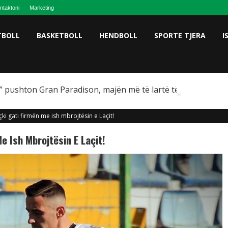
ntaktoni
Marketing
TBOLL
BASKETBOLL
HENDBOLL
SPORTE TJERA
I
 pushton Gran Paradison, majën më të lartë të Italisë
çki gati firmën me ish mbrojtësin e Laçit!
e Ish Mbrojtësin E Laçit!