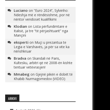
Luciano
on
“Euro 2024”, Sylvinho:
Ndeshja më e rëndësishme, por në
nëntor vendoset kualifikimi
Klodian
on
Lista përfundimtare e
Italisë, ja tre “të përjashtuarit” nga
Mançini
eksperti
on
Muçi u prezantua te
Legia e Varshavës, ja për sa vite ka
nënshkruar
Bradva
on
Skandali në Paris,
Kultesku, arbitri që në 2008-ën kishte
tentuar vetëvrasjen!
Mmabeg
on
Gjejnë pikën e dobët të
Khabib Nurmagomedov (VIDEO)
ARKIVI