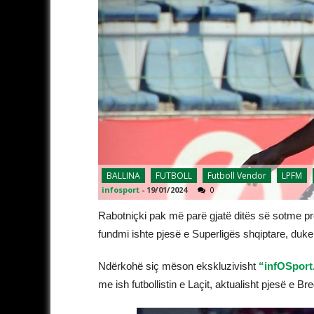
BALLINA
FUTBOLL
Futboll Vendor
LPFM
infosport
-
19/01/2024
0
Rabotniçki pak më parë gjatë ditës së sotme preza
fundmi ishte pjesë e Superligës shqiptare, duke 
Ndërkohë siç mëson ekskluzivisht
“infOSport
me ish futbollistin e Laçit, aktualisht pjesë e Br