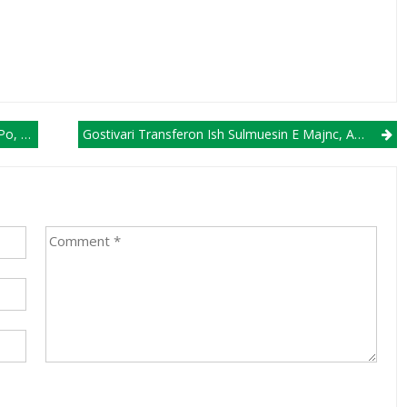
ustafin
Gostivari Transferon Ish Sulmuesin E Majnc, Autorin E 147 Golave Në Karrierën Profesionale