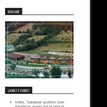
REKLAMË
LAJMET E FUNDIT
SHBA, “Dardania” pushton Gran
Paradison, majën më të lartë të