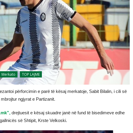
Merkato
TOP LAJME
ntoi përforcimin e parë të kësaj merkatoje, Sabit Bilalin, i cili së
mbrojtur ngjyrat e Partizanit.
.mk”,
drejtuesit e kësaj skuadre janë në fund të bisedimeve edhe
egallnicës së Shtipit, Krste Velkoski.