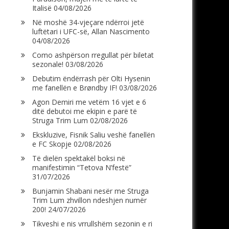
Italisë
04/08/2026
Në moshë 34-vjeçare ndërroi jetë
luftëtari i UFC-së, Allan Nascimento
04/08/2026
Como ashpërson rregullat për biletat
sezonale!
03/08/2026
Debutim ëndërrash për Olti Hysenin
me fanellën e Brøndby IF!
03/08/2026
Agon Demiri me vetëm 16 vjet e 6
ditë debutoi me ekipin e parë të
Struga Trim Lum
02/08/2026
Ekskluzive, Fisnik Saliu veshë fanellën
e FC Skopje
02/08/2026
Të dielën spektakël boksi në
manifestimin “Tetova N’festë”
31/07/2026
Bunjamin Shabani nesër me Struga
Trim Lum zhvillon ndeshjen numër
200!
24/07/2026
Tikveshi e nis vrrullshëm sezonin e ri