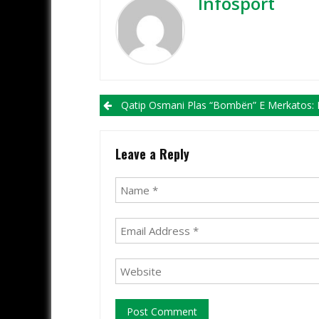
Infosport
Post navigation
Qatip Osmani Plas “bombën” E Merkatos: Po, Jemi Në Bisedime Me Shkodran M
Leave a Reply