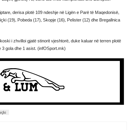
ptare, derisa plotë 109 ndeshje në Ligën e Parë të Maqedonisë,
çki (19), Pobeda (17), Skopje (16), Pelister (12) dhe Bregallnica
ski i zhvilloi gjatë stinorit vjeshtorë, duke kaluar në terren plotë
 3 gola dhe 1 asist. (infOSport.mk)
içki