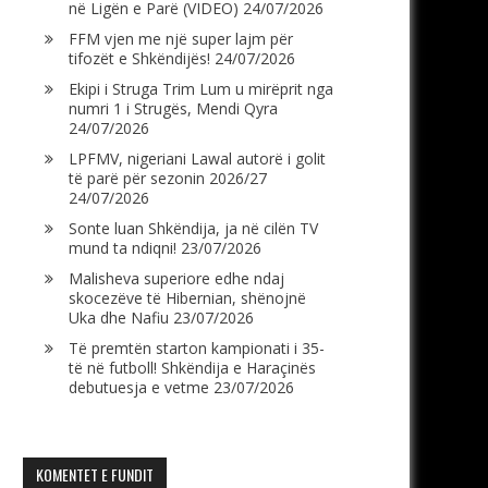
në Ligën e Parë (VIDEO)
24/07/2026
FFM vjen me një super lajm për
tifozët e Shkëndijës!
24/07/2026
Ekipi i Struga Trim Lum u mirëprit nga
numri 1 i Strugës, Mendi Qyra
24/07/2026
LPFMV, nigeriani Lawal autorë i golit
të parë për sezonin 2026/27
24/07/2026
Sonte luan Shkëndija, ja në cilën TV
mund ta ndiqni!
23/07/2026
Malisheva superiore edhe ndaj
skocezëve të Hibernian, shënojnë
Uka dhe Nafiu
23/07/2026
Të premtën starton kampionati i 35-
të në futboll! Shkëndija e Haraçinës
debutuesja e vetme
23/07/2026
KOMENTET E FUNDIT