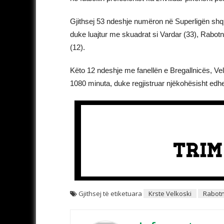
Gjithsej 53 ndeshje numëron në Superligën shqi
duke luajtur me skuadrat si Vardar (33), Rabotni
(12).
Këto 12 ndeshje me fanellën e Bregallnicës, Velko
1080 minuta, duke regjistruar njëkohësisht edhe
Gjithsej të etiketuara
Krste Velkoski
Rabotn