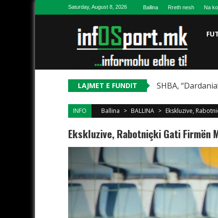
Skip to content
Saturday, August 8, 2026
Ballina
Rreth nesh
Na ko
FU
SHBA, “Dardania”
LAJMET E FUNDIT
INFO
Ballina
>
BALLINA
>
Ekskluzive, Rabotni
Ekskluzive, Rabotniçki Gati Firmën M