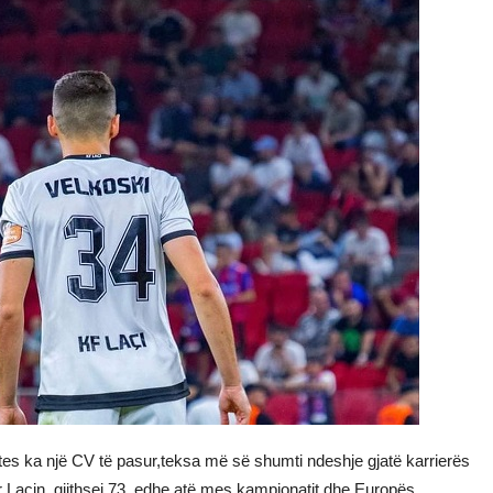
vetes ka një CV të pasur,teksa më së shumti ndeshje gjatë karrierës
për Laçin, gjithsej 73, edhe atë mes kampionatit dhe Europës.