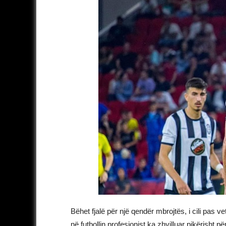
Bëhet fjalë për një qendër mbrojtës, i cili pas 
në futbollin profesionist ka zhvilluar pikërisht 