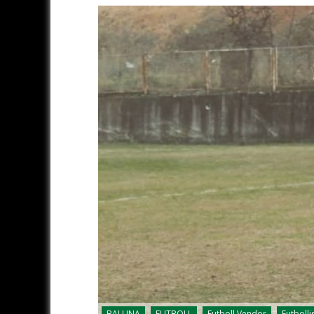
BALLINA
FUTBOLL
Futboll Vendor
Futbolli