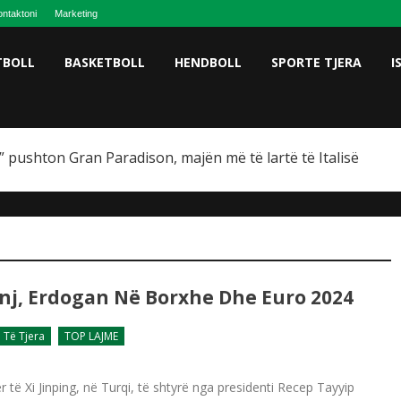
ntaktoni
Marketing
TBOLL
BASKETBOLL
HENDBOLL
SPORTE TJERA
I
 pushton Gran Paradison, majën më të lartë të Italisë
nj, Erdogan Në Borxhe Dhe Euro 2024
Të Tjera
TOP LAJME
të Xi Jinping, në Turqi, të shtyrë nga presidenti Recep Tayyip