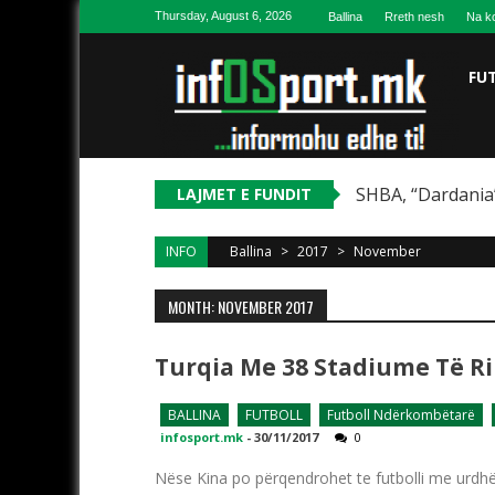
Skip to content
Thursday, August 6, 2026
Ballina
Rreth nesh
Na ko
FU
SHBA, “Dardania”
LAJMET E FUNDIT
INFO
Ballina
>
2017
>
November
MONTH: NOVEMBER 2017
Turqia Me 38 Stadiume Të Ri
BALLINA
FUTBOLL
Futboll Ndërkombëtarë
infosport.mk
-
30/11/2017
0
Nëse Kina po përqendrohet te futbolli me urdhër 