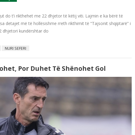
ut do t’i rikthehet me 22 dhjetor të këtij viti. Lajmin e ka bërë të
ërsa detajet më të hollësishme rreth rikthimit të “Tajsonit shqiptarë” i
22 dhjetori kundërshtar do
NURI SEFERI
tohet, Por Duhet Të Shënohet Gol