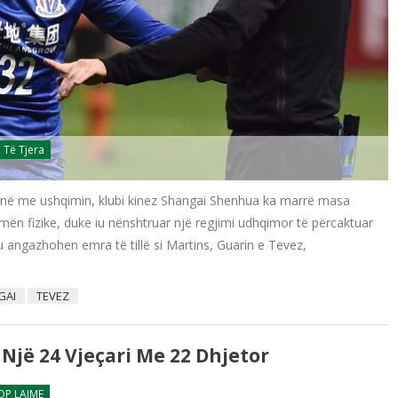
Të Tjera
zojnë me ushqimin, klubi kinez Shangai Shenhua ka marrë masa
ormën fizike, duke iu nënshtruar një regjimi udhqimor të përcaktuar
u angazhohen emra të tillë si Martins, Guarin e Tevez,
GAI
TEVEZ
 Një 24 Vjeçari Me 22 Dhjetor
OP LAJME