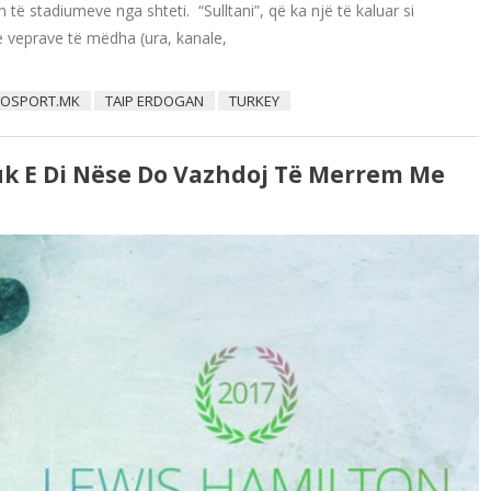
 të stadiumeve nga shteti. “Sulltani”, që ka një të kaluar si
j e veprave të mëdha (ura, kanale,
FOSPORT.MK
TAIP ERDOGAN
TURKEY
uk E Di Nëse Do Vazhdoj Të Merrem Me