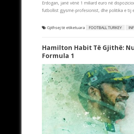
Erdogan, janë vënë 1 miliard euro në dispozicion
futbollist gjysmë-profesionist, dhe politika e ti
Gjithsej të etiketuara
FOOTBALL TURKEY
IN
Hamilton Habit Të Gjithë: N
Formula 1