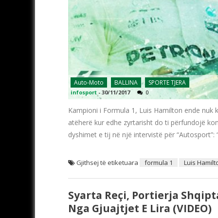
Auto-Moto
BALLINA
SPORTE TJERA
infosport
-
30/11/2017
0
Kampioni i Formula 1, Luis Hamilton ende nuk k
atëherë kur edhe zyrtarisht do ti përfundojë ko
dyshimet e tij në një intervistë për “Autosport”:
Gjithsej të etiketuara
formula 1
Luis Hamilt
Syarta Reçi, Portierja Shqip
Nga Gjuajtjet E Lira (VIDEO)