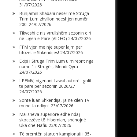
31/07/2026
Bunjamin Shabani nesër me Struga
Trim Lum zhvillon ndeshjen numër
200!
24/07/2026
Tikveshi e nis vrrullshëm sezonin e ri
në Ligën e Parë (VIDEO)
24/07/2026
FFM vjen me një super lajm për
tifozët e Shkëndijës!
24/07/2026
Ekipi i Struga Trim Lum u mirëprit nga
numri 1 i Strugës, Mendi Qyra
24/07/2026
LPFMV, nigeriani Lawal autorë i golit
të parë për sezonin 2026/27
24/07/2026
Sonte luan Shkëndija, ja në cilën TV
mund ta ndiqni!
23/07/2026
Malisheva superiore edhe ndaj
skocezëve të Hibernian, shënojnë
Uka dhe Nafiu
23/07/2026
Të premtën starton kampionati i 35-