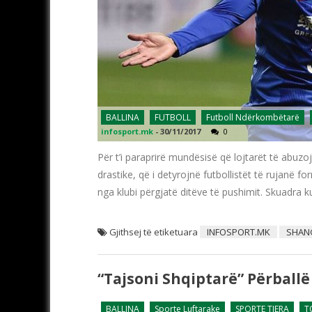
BALLINA
FUTBOLL
Futboll Ndërkombëtarë
infosport.mk
-
30/11/2017
0
Për t’i paraprirë mundësisë që lojtarët të abu
drastike, që i detyrojnë futbollistët të rujanë f
nga klubi përgjatë ditëve të pushimit. Skuadra k
Gjithsej të etiketuara
INFOSPORT.MK
SHAN
“Tajsoni Shqiptarë” Përballë
BALLINA
Sporte Luftarake
SPORTE TJERA
T