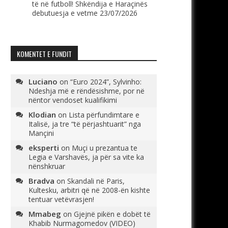
të në futboll! Shkëndija e Haraçinës
debutuesja e vetme
23/07/2026
KOMENTET E FUNDIT
Luciano
on
“Euro 2024”, Sylvinho:
Ndeshja më e rëndësishme, por në
nëntor vendoset kualifikimi
Klodian
on
Lista përfundimtare e
Italisë, ja tre “të përjashtuarit” nga
Mançini
eksperti
on
Muçi u prezantua te
Legia e Varshavës, ja për sa vite ka
nënshkruar
Bradva
on
Skandali në Paris,
Kultesku, arbitri që në 2008-ën kishte
tentuar vetëvrasjen!
Mmabeg
on
Gjejnë pikën e dobët të
Khabib Nurmagomedov (VIDEO)