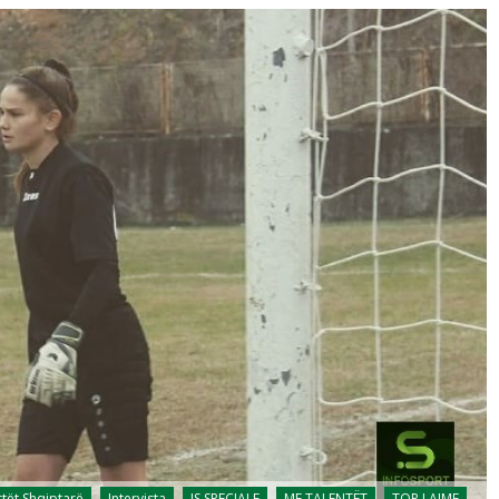
stët Shqiptarë
Intervista
IS SPECIALE
ME TALENTËT
TOP LAJME