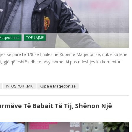
 Maqedonisë
TOP LAJME
es së parë të 1/8 së finales në Kupën e Maqedonisë, nuk e ka lënë
ski, gjë që është edhe e arsyeshme. Ai pas ndeshjes ka komentur
INFOSPORT.MK
Kupa e Maqedonise
jurmëve Të Babait Të Tij, Shënon Një