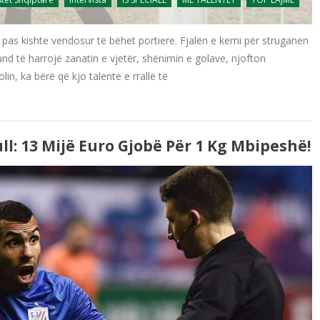
më pas kishte vendosur të bëhet portiere. Fjalën e kemi për struganen
nd të harrojë zanatin e vjetër, shënimin e golave, njofton
in, ka bërë që kjo talente e rrallë të
ull: 13 Mijë Euro Gjobë Për 1 Kg Mbipeshë!