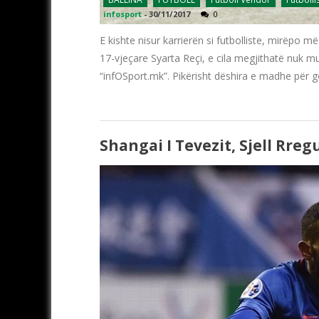
infosport
-
30/11/2017
0
E kishte nisur karrierën si futbolliste, mirëpo 
17-vjeçare Syarta Reçi, e cila megjithatë nuk mu
“infOSport.mk”. Pikërisht dëshira e madhe për gol
Shangai I Tevezit, Sjell Rreg