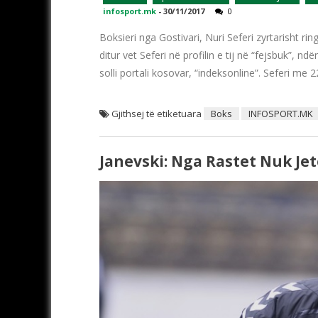
infosport.mk
-
30/11/2017
0
Boksieri nga Gostivari, Nuri Seferi zyrtarisht ring
ditur vet Seferi në profilin e tij në “fejsbuk”, nd
solli portali kosovar, “indeksonline”. Seferi me 
Gjithsej të etiketuara
Boks
INFOSPORT.MK
Janevski: Nga Rastet Nuk Je