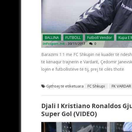
BALLINA
FUTBOLL
Futboll Vendor
Kupa E
infosport.mk
-
30/11/2017
0
Barazimi 1:1 me FC Shkupin në kuadër të ndeshj
të kënaqur trajnerin e Vardarit, Çedomir Janev
lojën e futbollistëve të tij, prej të cilës thotë
Gjithsej të etiketuara
FC Shkupi
FK VARDAR
Djali I Kristiano Ronaldos G
Super Gol (VIDEO)