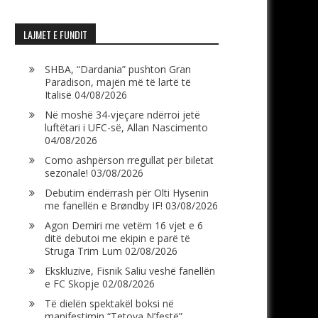
LAJMET E FUNDIT
SHBA, “Dardania” pushton Gran
Paradison, majën më të lartë të
Italisë
04/08/2026
Në moshë 34-vjeçare ndërroi jetë
luftëtari i UFC-së, Allan Nascimento
04/08/2026
Como ashpërson rregullat për biletat
sezonale!
03/08/2026
Debutim ëndërrash për Olti Hysenin
me fanellën e Brøndby IF!
03/08/2026
Agon Demiri me vetëm 16 vjet e 6
ditë debutoi me ekipin e parë të
Struga Trim Lum
02/08/2026
Ekskluzive, Fisnik Saliu veshë fanellën
e FC Skopje
02/08/2026
Të dielën spektakël boksi në
manifestimin “Tetova N’festë”