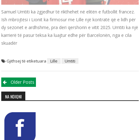
Samuel Umtiti ka zgjedhur të rikthehet në elitën e futbollit francez.
Ish mbrojtësi i Lionit ka firmosur me Lille një kontratë që e lidh për
dy sezonet e ardhshme, pra deri qershorin e vitit 2025. Umtiti ka një
karrierë të pasur teksa ka luajtur edhe për Barcelonën, nga e cila
skuadër
Gjithsej të etiketuara
Lille
Umtiti
Posts navigation
Older Posts
NA NDIQNI