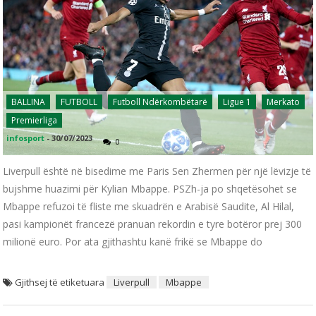
BALLINA
FUTBOLL
Futboll Ndërkombëtarë
Ligue 1
Merkato
Premierliga
infosport
-
30/07/2023
0
Liverpull është në bisedime me Paris Sen Zhermen për një lëvizje të
bujshme huazimi për Kylian Mbappe. PSZh-ja po shqetësohet se
Mbappe refuzoi të fliste me skuadrën e Arabisë Saudite, Al Hilal,
pasi kampionët francezë pranuan rekordin e tyre botëror prej 300
milionë euro. Por ata gjithashtu kanë frikë se Mbappe do
Gjithsej të etiketuara
Liverpull
Mbappe