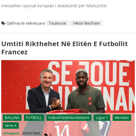
menaxher rajonal evropian i skautizmit për Mançester
Gjithsej të etiketuara
Toulouse
Viktor Bezhani
Umtiti Rikthehet Në Elitën E Futbollit
Francez
BALLINA
FUTBOLL
Futboll Ndërkombëtarë
Ligue 1
Merkato
Serie A
infosport
-
22/07/2023
0