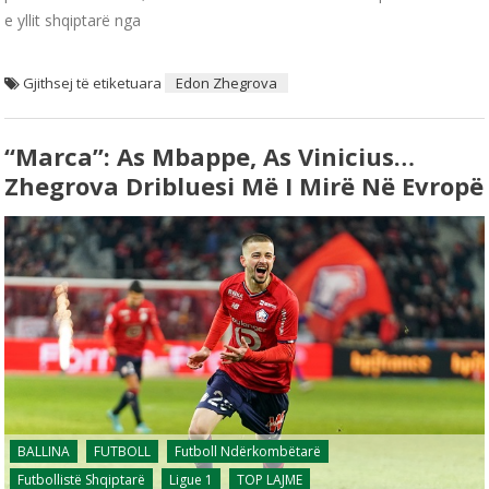
e yllit shqiptarë nga
Gjithsej të etiketuara
Edon Zhegrova
“Marca”: As Mbappe, As Vinicius…
Zhegrova Dribluesi Më I Mirë Në Evropë
BALLINA
FUTBOLL
Futboll Ndërkombëtarë
Futbollistë Shqiptarë
Ligue 1
TOP LAJME