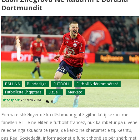
Dortmundit
BALLINA
Bundesliga
FUTBOLL
Futboll Ndërkombëtarë
Futbollistë Shqiptarë
Ligue 1
Merkato
infosport
-
11/01/2024
0
Forma e shkëlqyer që ka dëshmuar gjatë gjithë këtij sezoni me
fanellën e Lille në elitën e futbollit francez, nuk ka mbetur pa u vënë
re edhe nga skuadra të tjera, që kërkojnë shërbimet e tij. Kështu,
pas Real Sociedadit, informacionet e fundit thonë se për shërbimet