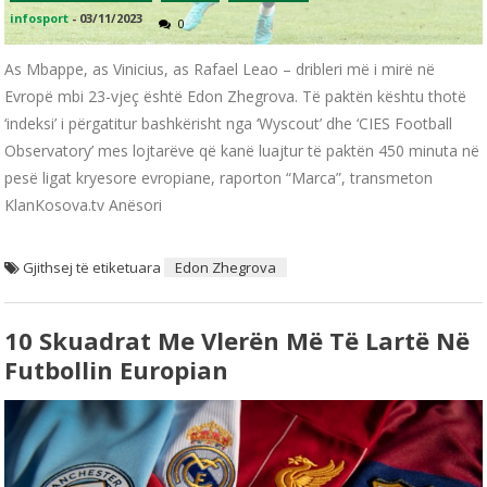
infosport
-
03/11/2023
0
As Mbappe, as Vinicius, as Rafael Leao – dribleri më i mirë në
Evropë mbi 23-vjeç është Edon Zhegrova. Të paktën kështu thotë
‘indeksi’ i përgatitur bashkërisht nga ‘Wyscout’ dhe ‘CIES Football
Observatory’ mes lojtarëve që kanë luajtur të paktën 450 minuta në
pesë ligat kryesore evropiane, raporton “Marca”, transmeton
KlanKosova.tv Anësori
Gjithsej të etiketuara
Edon Zhegrova
10 Skuadrat Me Vlerën Më Të Lartë Në
Futbollin Europian