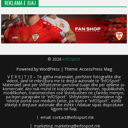
REKLAMA E JUAJ
© 2026
infOSport
Powered by
WordPress
| Theme:
AccessPress Mag
V Ë R E J T J E – Të gjitha materialet, përfshirë fotografitë dhe
videot, janë të mbrojtura me të drejta autoriale të “infOSport”.
Materialet janë për shfrytëzimin personal tuajin dhe për qëllime jo-
komerciale. Ato nuk mund të kopjohen, riprodhohen, ripublikohen,
modifikohen, transmetohen ose distribuohen në çfarëdo mënyre,
pa lejen paraprake të “infOSport”. Shfrytëzimi i materialeve nga
ndonjë portal ose medium tjetër, pa lejen e “infOSport”, është
shkelje e drejtave autoriale dhe është i ndaluar sipas dispozitave
ligjore në fuqi.
email: contact@infosport.mk
marketing: marketing@infosport.mk