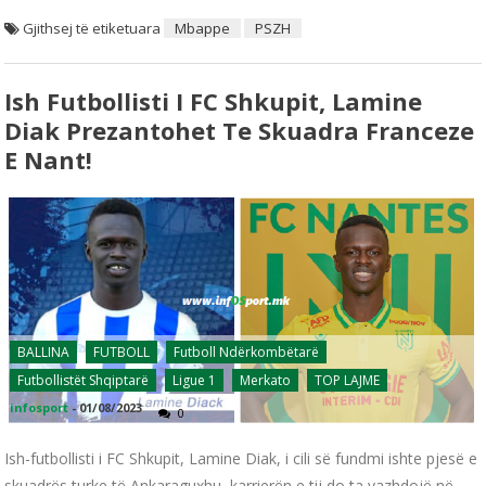
Gjithsej të etiketuara
Mbappe
PSZH
Ish Futbollisti I FC Shkupit, Lamine
Diak Prezantohet Te Skuadra Franceze
E Nant!
BALLINA
FUTBOLL
Futboll Ndërkombëtarë
Futbollistët Shqiptarë
Ligue 1
Merkato
TOP LAJME
infosport
-
01/08/2023
0
Ish-futbollisti i FC Shkupit, Lamine Diak, i cili së fundmi ishte pjesë e
skuadrës turke të Ankaraguxhu, karrierën e tij do ta vazhdojë në