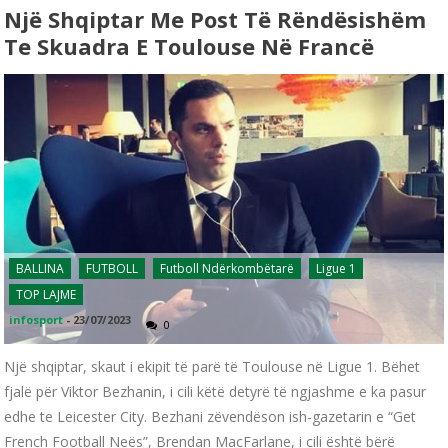
Një Shqiptar Me Post Të Rëndësishëm
Te Skuadra E Toulouse Në Francë
BALLINA
FUTBOLL
Futboll Ndërkombëtarë
Ligue 1
TOP LAJME
infosport
-
23/07/2023
0
Një shqiptar, skaut i ekipit të parë të Toulouse në Ligue 1. Bëhet
fjalë për Viktor Bezhanin, i cili këtë detyrë të ngjashme e ka pasur
edhe te Leicester City. Bezhani zëvendëson ish-gazetarin e “Get
French Football Neës”, Brendan MacFarlane, i cili është bërë