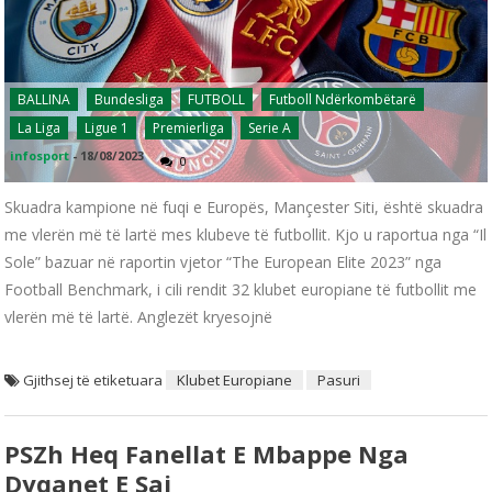
BALLINA
Bundesliga
FUTBOLL
Futboll Ndërkombëtarë
La Liga
Ligue 1
Premierliga
Serie A
infosport
-
18/08/2023
0
Skuadra kampione në fuqi e Europës, Mançester Siti, është skuadra
me vlerën më të lartë mes klubeve të futbollit. Kjo u raportua nga “Il
Sole” bazuar në raportin vjetor “The European Elite 2023” nga
Football Benchmark, i cili rendit 32 klubet europiane të futbollit me
vlerën më të lartë. Anglezët kryesojnë
Gjithsej të etiketuara
Klubet Europiane
Pasuri
PSZh Heq Fanellat E Mbappe Nga
Dyqanet E Saj