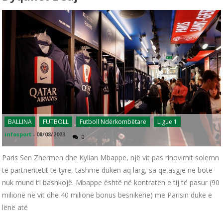
BALLINA
FUTBOLL
Futboll Ndërkombëtarë
Ligue 1
infosport
-
08/08/2023
0
Paris Sen Zhermen dhe Kylian Mbappe, një vit pas rinovimit solemn
të partneritetit të tyre, tashmë duken aq larg, sa që asgjë në botë
nuk mund t’i bashkojë. Mbappe është në kontratën e tij të pasur (90
milionë në vit dhe 40 milionë bonus besnikërie) me Parisin duke e
lënë atë