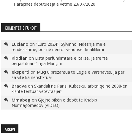
Haraçinës debutuesja e vetme
23/07/2026
KOMENTET E FUNDIT
Luciano
on
“Euro 2024”, Sylvinho: Ndeshja më e
rëndësishme, por në nëntor vendoset kualifikimi
Klodian
on
Lista përfundimtare e Italisë, ja tre “të
përjashtuarit” nga Mançini
eksperti
on
Muçi u prezantua te Legia e Varshavës, ja për
sa vite ka nënshkruar
Bradva
on
Skandali në Paris, Kultesku, arbitri që në 2008-ën
kishte tentuar vetëvrasjen!
Mmabeg
on
Gjejnë pikën e dobët të Khabib
Nurmagomedov (VIDEO)
ARKIVI