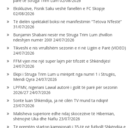
parë të Struga Trim Lum
02/08/2026
Ekskluzive, Fisnik Saliu veshë fanellën e FC Skopje
02/08/2026
Të dielën spektakël boksi në manifestimin “Tetova N’festë”
31/07/2026
Bunjamin Shabani nesër me Struga Trim Lum zhvillon
ndeshjen numër 200!
24/07/2026
Tikveshi e nis vrrullshëm sezonin e ri në Ligën e Parë (VIDEO)
24/07/2026
FFM vjen me një super lajm për tifozët e Shkëndijës!
24/07/2026
Ekipi i Struga Trim Lum u mirëprit nga numri 1 i Strugës,
Mendi Qyra
24/07/2026
LPFMV, nigeriani Lawal autorë i golit të parë për sezonin
2026/27
24/07/2026
Sonte luan Shkëndija, ja në cilën TV mund ta ndiqni!
23/07/2026
Malisheva superiore edhe ndaj skocezëve të Hibernian,
shënojnë Uka dhe Nafiu
23/07/2026
Të premtën starton kampionati i 35-të në futboll! Shkëndija e