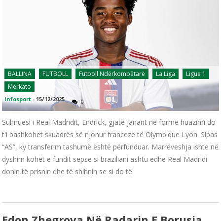
BALLINA
FUTBOLL
Futboll Ndërkombëtarë
La Liga
Ligue 1
Merkato
infosport
-
15/12/2025
0
Sulmuesi i Real Madridit, Endrick, gjatë janarit në formë huazimi do
t'i bashkohet skuadrës së njohur franceze të Olympique Lyon. Sipas
“AS”, ky transferim tashumë është përfunduar. Marrëveshja ishte në
dyshim kohët e fundit sepse si braziliani ashtu edhe Real Madridi
donin të prisnin dhe të shihnin se si do të
Edon Zhegrova Në Radarin E Borusia