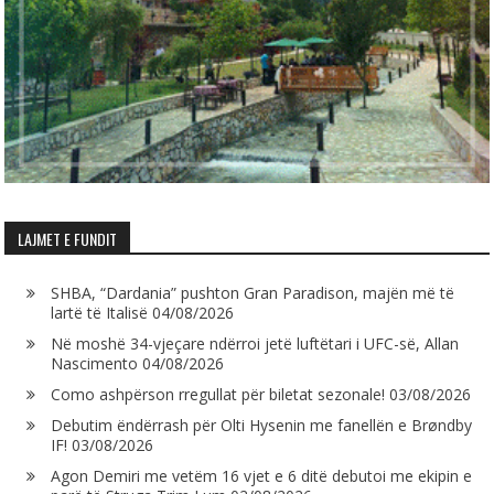
LAJMET E FUNDIT
SHBA, “Dardania” pushton Gran Paradison, majën më të
lartë të Italisë
04/08/2026
Në moshë 34-vjeçare ndërroi jetë luftëtari i UFC-së, Allan
Nascimento
04/08/2026
Como ashpërson rregullat për biletat sezonale!
03/08/2026
Debutim ëndërrash për Olti Hysenin me fanellën e Brøndby
IF!
03/08/2026
Agon Demiri me vetëm 16 vjet e 6 ditë debutoi me ekipin e