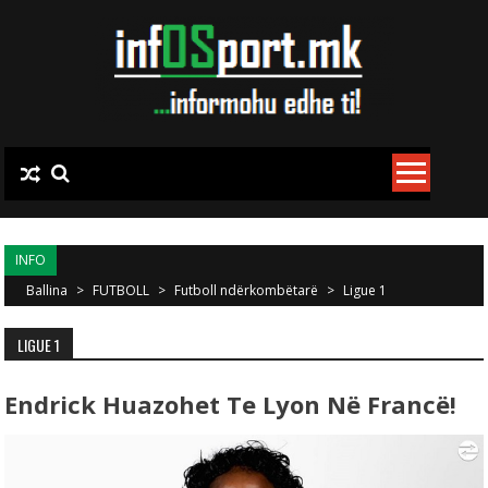
Skip to content
INFO
Ballina
>
FUTBOLL
>
Futboll ndërkombëtarë
>
Ligue 1
LIGUE 1
Endrick Huazohet Te Lyon Në Francë!