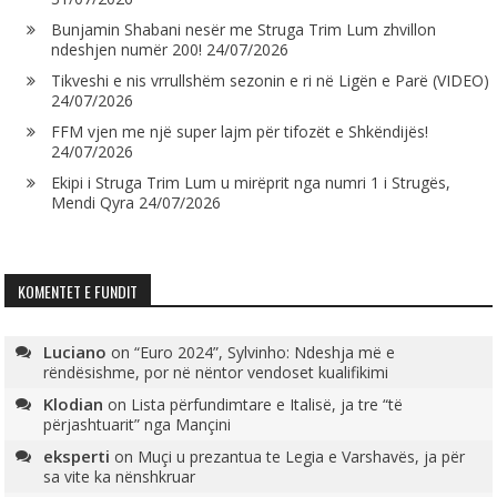
Bunjamin Shabani nesër me Struga Trim Lum zhvillon
ndeshjen numër 200!
24/07/2026
Tikveshi e nis vrrullshëm sezonin e ri në Ligën e Parë (VIDEO)
24/07/2026
FFM vjen me një super lajm për tifozët e Shkëndijës!
24/07/2026
Ekipi i Struga Trim Lum u mirëprit nga numri 1 i Strugës,
Mendi Qyra
24/07/2026
KOMENTET E FUNDIT
Luciano
on
“Euro 2024”, Sylvinho: Ndeshja më e
rëndësishme, por në nëntor vendoset kualifikimi
Klodian
on
Lista përfundimtare e Italisë, ja tre “të
përjashtuarit” nga Mançini
eksperti
on
Muçi u prezantua te Legia e Varshavës, ja për
sa vite ka nënshkruar