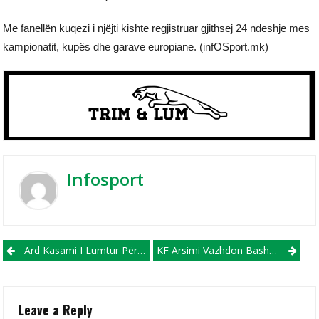
Me fanellën kuqezi i njëjti kishte regjistruar gjithsej 24 ndeshje mes
kampionatit, kupës dhe garave europiane. (infOSport.mk)
Infosport
Post navigation
Ard Kasami I Lumtur Për Kontratën E Re: Struga Trim Lum Është Familja Ime E Dytë!
KF Arsimi Vazhdon Bashkëpunimin Me Trajnerin Saliu Dhe Stafin E Tij!
Leave a Reply