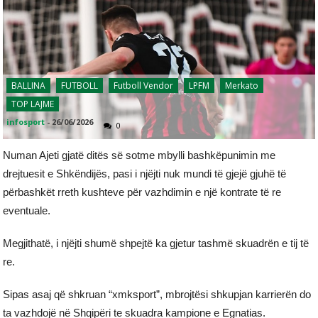
BALLINA
FUTBOLL
Futboll Vendor
LPFM
Merkato
TOP LAJME
infosport
-
26/06/2026
0
Numan Ajeti gjatë ditës së sotme mbylli bashkëpunimin me
drejtuesit e Shkëndijës, pasi i njëjti nuk mundi të gjejë gjuhë të
përbashkët rreth kushteve për vazhdimin e një kontrate të re
eventuale.
Megjithatë, i njëjti shumë shpejtë ka gjetur tashmë skuadrën e tij të
re.
Sipas asaj që shkruan “xmksport”, mbrojtësi shkupjan karrierën do
ta vazhdojë në Shqipëri te skuadra kampione e Egnatias.