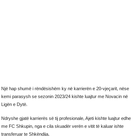
Një hap shumë i rëndësishëm ky në karrierën e 20-vjeçarit, nëse
kemi parasysh se sezonin 2023/24 kishte luajtur me Novacin në
Ligën e Dytë.
Ndryshe gjatë karrierës së tij profesionale, Ajeti kishte luajtur edhe
me FC Shkupin, nga e cila skuadër verën e vitit të kaluar ishte
transferuar te Shkëndija.