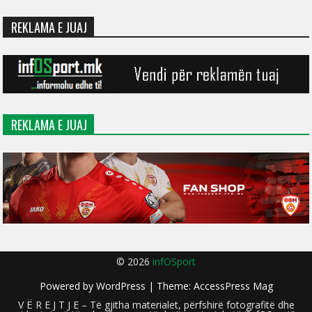
REKLAMA E JUAJ
REKLAMA E JUAJ
© 2026
infOSport
Powered by
WordPress
| Theme:
AccessPress Mag
V Ë R E J T J E – Të gjitha materialet, përfshirë fotografitë dhe