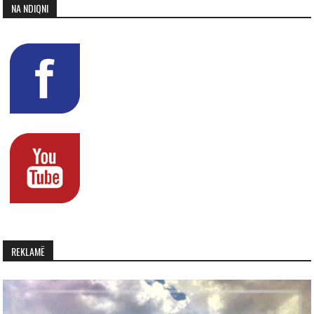
NA NDIQNI
REKLAMË