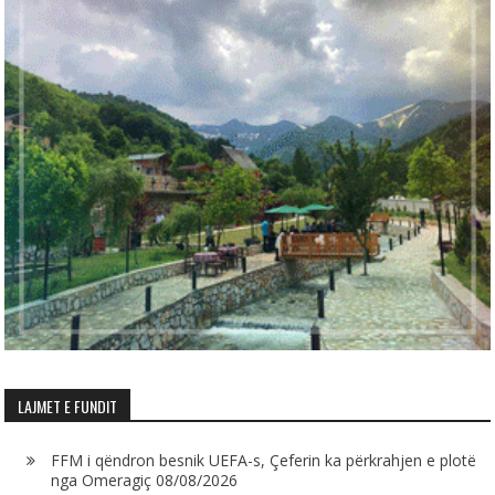
LAJMET E FUNDIT
FFM i qëndron besnik UEFA-s, Çeferin ka përkrahjen e plotë
nga Omeragiç
08/08/2026