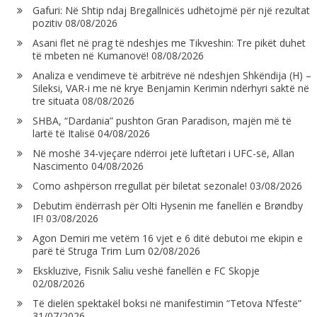
Gafuri: Në Shtip ndaj Bregallnicës udhëtojmë për një rezultat
pozitiv
08/08/2026
Asani flet në prag të ndeshjes me Tikveshin: Tre pikët duhet
të mbeten në Kumanovë!
08/08/2026
Analiza e vendimeve të arbitrëve në ndeshjen Shkëndija (H) –
Sileksi, VAR-i me në krye Benjamin Kerimin ndërhyri saktë në
tre situata
08/08/2026
SHBA, “Dardania” pushton Gran Paradison, majën më të
lartë të Italisë
04/08/2026
Në moshë 34-vjeçare ndërroi jetë luftëtari i UFC-së, Allan
Nascimento
04/08/2026
Como ashpërson rregullat për biletat sezonale!
03/08/2026
Debutim ëndërrash për Olti Hysenin me fanellën e Brøndby
IF!
03/08/2026
Agon Demiri me vetëm 16 vjet e 6 ditë debutoi me ekipin e
parë të Struga Trim Lum
02/08/2026
Ekskluzive, Fisnik Saliu veshë fanellën e FC Skopje
02/08/2026
Të dielën spektakël boksi në manifestimin “Tetova N’festë”
31/07/2026