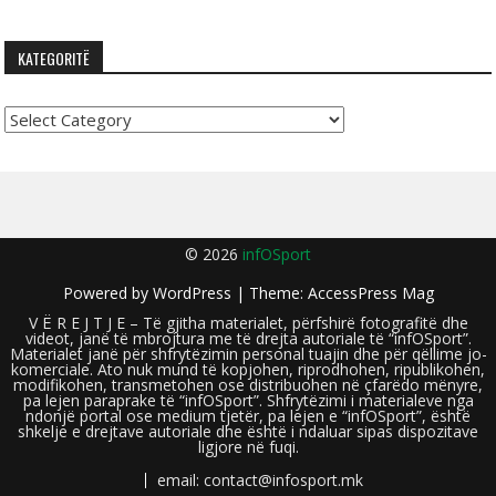
KATEGORITË
Kategoritë
© 2026
infOSport
Powered by
WordPress
| Theme:
AccessPress Mag
V Ë R E J T J E – Të gjitha materialet, përfshirë fotografitë dhe
videot, janë të mbrojtura me të drejta autoriale të “infOSport”.
Materialet janë për shfrytëzimin personal tuajin dhe për qëllime jo-
komerciale. Ato nuk mund të kopjohen, riprodhohen, ripublikohen,
modifikohen, transmetohen ose distribuohen në çfarëdo mënyre,
pa lejen paraprake të “infOSport”. Shfrytëzimi i materialeve nga
ndonjë portal ose medium tjetër, pa lejen e “infOSport”, është
shkelje e drejtave autoriale dhe është i ndaluar sipas dispozitave
ligjore në fuqi.
email: contact@infosport.mk