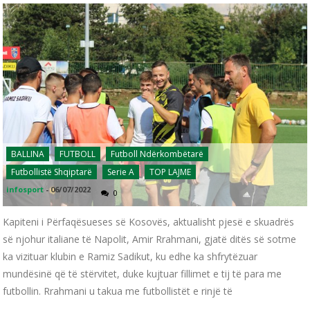
BALLINA
FUTBOLL
Futboll Ndërkombëtarë
Futbollistë Shqiptarë
Serie A
TOP LAJME
infosport
-
06/07/2022
0
Kapiteni i Përfaqësueses së Kosovës, aktualisht pjesë e skuadrës
së njohur italiane të Napolit, Amir Rrahmani, gjatë ditës së sotme
ka vizituar klubin e Ramiz Sadikut, ku edhe ka shfrytëzuar
mundësinë që të stërvitet, duke kujtuar fillimet e tij të para me
futbollin. Rrahmani u takua me futbollistët e rinjë të