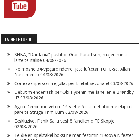
LAJMET E FUNDIT
SHBA, “Dardania” pushton Gran Paradison, majën më të
lartë të Italisë
04/08/2026
Në moshë 34-vjeçare ndërroi jetë luftëtari i UFC-së, Allan
Nascimento
04/08/2026
Como ashpërson rregullat për biletat sezonale!
03/08/2026
Debutim ëndërrash për Olti Hysenin me fanellën e Brøndby
IF!
03/08/2026
Agon Demiri me vetëm 16 vjet e 6 ditë debutoi me ekipin e
parë të Struga Trim Lum
02/08/2026
Ekskluzive, Fisnik Saliu veshë fanellën e FC Skopje
02/08/2026
Të dielën spektakël boksi në manifestimin “Tetova N’festë”