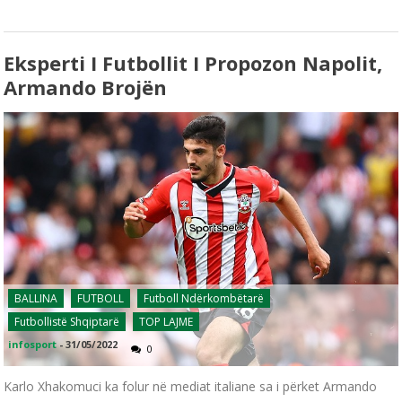
Eksperti I Futbollit I Propozon Napolit,
Armando Brojën
BALLINA
FUTBOLL
Futboll Ndërkombëtarë
Futbollistë Shqiptarë
TOP LAJME
infosport
-
31/05/2022
0
Karlo Xhakomuci ka folur në mediat italiane sa i përket Armando