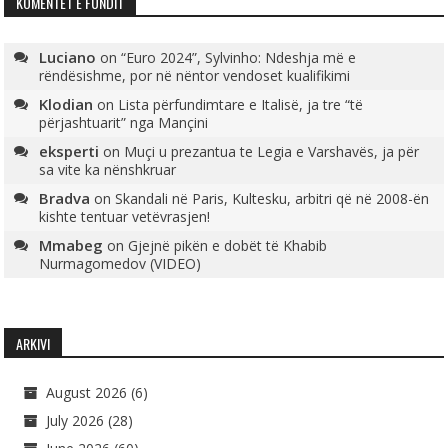
KOMENTET E FUNDIT
Luciano
on
“Euro 2024”, Sylvinho: Ndeshja më e
rëndësishme, por në nëntor vendoset kualifikimi
Klodian
on
Lista përfundimtare e Italisë, ja tre “të
përjashtuarit” nga Mançini
eksperti
on
Muçi u prezantua te Legia e Varshavës, ja për
sa vite ka nënshkruar
Bradva
on
Skandali në Paris, Kultesku, arbitri që në 2008-ën
kishte tentuar vetëvrasjen!
Mmabeg
on
Gjejnë pikën e dobët të Khabib
Nurmagomedov (VIDEO)
ARKIVI
August 2026
(6)
July 2026
(28)