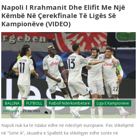
Napoli I Rrahmanit Dhe Elifit Me Një
Këmbë Në Çerekfinale Të Ligës Së
Kampionëve (VIDEO)
BALLINA
FUTBOLL
Futboll Ndërkombëtarë
Liga E Kampionëve
infosport
-
21/02/2023
0
Napoli nuk ka të ndalur edhe në ndeshjet europiane. Pas shkëlqimit
në “Serie A”, skuadra e Spalletit ka shkëlqyer edhe sonte në