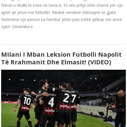
fitimin e titullit të tretë në Seria A. 33 vite pritje ishin shumë për një
qytet që jeton me futbollin. Mediat vendase shkruajnë se gjatë
festimeve një person ka humbur jetën pasi është qëlluar me armë
zjarri. Dinamika e
Milani I Mban Leksion Futbolli Napolit
Të Rrahmanit Dhe Elmasit! (VIDEO)