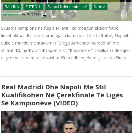
BALLINA
FUTBOLL
Futboll Ndërkombëtarë
Serie A
infosport
-
02/04/2023
0
Skuadra kampione në fuqi e Milanit i ka mbajtur leksion futbolli
liderit aktual dhe me shumë gjasa kampionit të ri të Italisë, Napolit,
duke e mundur në stadiumin “Diego Armando Maradona” me
shifrat 4:0, njofton “infOSport.mk”. “Rossonerët” zhvilluan ndeshjen
e tyre më të mirë të sezonit, ndërsa edhe njëherë tjetër shkëlqeu
Real Madridi Dhe Napoli Me Stil
Kualifikohen Në Çerekfinale Të Ligës
Së Kampionëve (VIDEO)