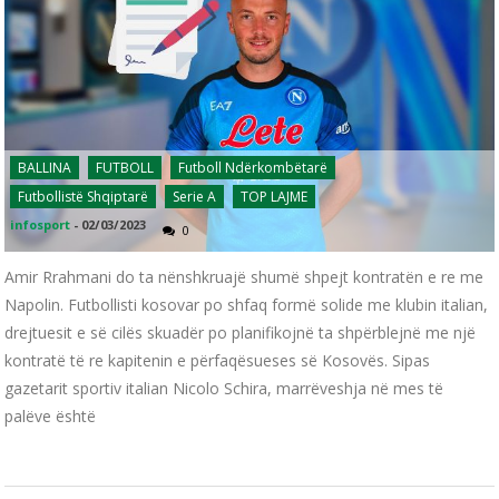
BALLINA
FUTBOLL
Futboll Ndërkombëtarë
Futbollistë Shqiptarë
Serie A
TOP LAJME
infosport
-
02/03/2023
0
Amir Rrahmani do ta nënshkruajë shumë shpejt kontratën e re me
Napolin. Futbollisti kosovar po shfaq formë solide me klubin italian,
drejtuesit e së cilës skuadër po planifikojnë ta shpërblejnë me një
kontratë të re kapitenin e përfaqësueses së Kosovës. Sipas
gazetarit sportiv italian Nicolo Schira, marrëveshja në mes të
palëve është