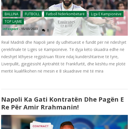
BALLINA
FUTBOLL
Futboll Ndërkombëtarë
Liga E Kampionëve
TOP LAJME
infosport
-
15/03/2023
0
Real Madridi dhe Napoli janë dy udhëtuesit e fundit për në ndeshjet
çerekfinale të Ligës së Kampionëve. Të dyja këto skuadra edhe në
ndeshjet kthyese regjistruan fitore ndaj kundërshtarëve të tyre,
Liverpullit, gjegjësisht Ajntrahtit të Frankfurtit, dhe kështu me plotë
meritë kualifikohen në mesin e 8 skuadrave më të mira
Napoli Ka Gati Kontratën Dhe Pagën E
Re Për Amir Rrahmanin!