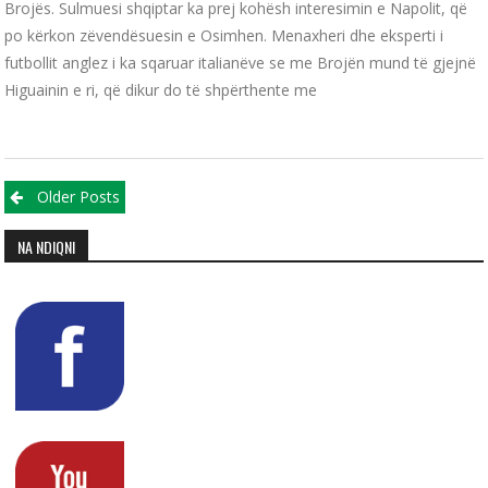
Brojës. Sulmuesi shqiptar ka prej kohësh interesimin e Napolit, që
po kërkon zëvendësuesin e Osimhen. Menaxheri dhe eksperti i
futbollit anglez i ka sqaruar italianëve se me Brojën mund të gjejnë
Higuainin e ri, që dikur do të shpërthente me
Posts navigation
Older Posts
NA NDIQNI