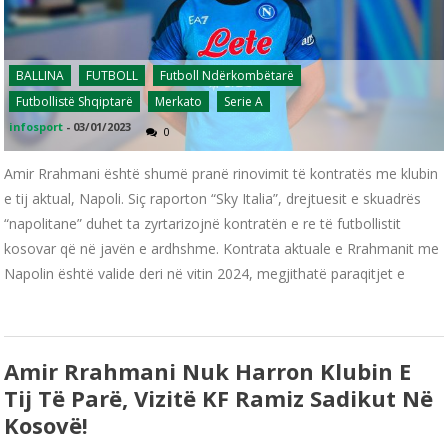
BALLINA
FUTBOLL
Futboll Ndërkombëtarë
Futbollistë Shqiptarë
Merkato
Serie A
infosport
-
03/01/2023
0
Amir Rrahmani është shumë pranë rinovimit të kontratës me klubin
e tij aktual, Napoli. Siç raporton “Sky Italia”, drejtuesit e skuadrës
“napolitane” duhet ta zyrtarizojnë kontratën e re të futbollistit
kosovar që në javën e ardhshme. Kontrata aktuale e Rrahmanit me
Napolin është valide deri në vitin 2024, megjithatë paraqitjet e
Amir Rrahmani Nuk Harron Klubin E
Tij Të Parë, Vizitë KF Ramiz Sadikut Në
Kosovë!