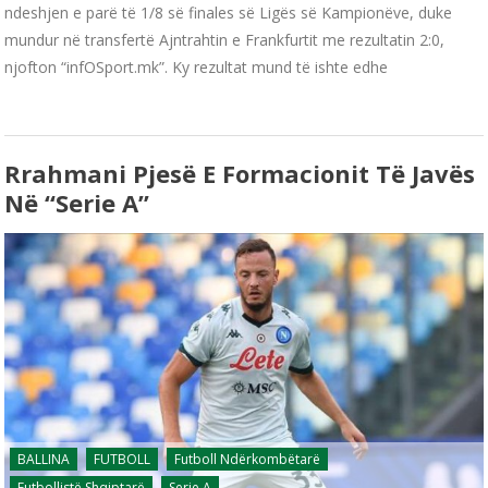
ndeshjen e parë të 1/8 së finales së Ligës së Kampionëve, duke
mundur në transfertë Ajntrahtin e Frankfurtit me rezultatin 2:0,
njofton “infOSport.mk”. Ky rezultat mund të ishte edhe
Rrahmani Pjesë E Formacionit Të Javës
Në “Serie A”
BALLINA
FUTBOLL
Futboll Ndërkombëtarë
Futbollistë Shqiptarë
Serie A