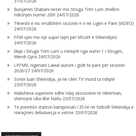
31/07/2026
Bunjamin Shabani nesër me Struga Trim Lum zhvillon
ndeshjen numër 200!
24/07/2026
Tikveshi e nis vrrullshëm sezonin e ri në Ligën e Parë (VIDEO)
24/07/2026
FFM vjen me një super lajm për tifozët e Shkëndijës!
24/07/2026
Ekipi i Struga Trim Lum u mirëprit nga numri 1 i Strugës,
Mendi Qyra
24/07/2026
LPFMV, nigeriani Lawal autorë i golit të parë për sezonin
2026/27
24/07/2026
Sonte luan Shkëndija, ja në cilën TV mund ta ndiqni!
23/07/2026
Malisheva superiore edhe ndaj skocezëve të Hibernian,
shënojnë Uka dhe Nafiu
23/07/2026
Të premtën starton kampionati i 35-të në futboll! Shkëndija e
Haraçinës debutuesja e vetme
23/07/2026