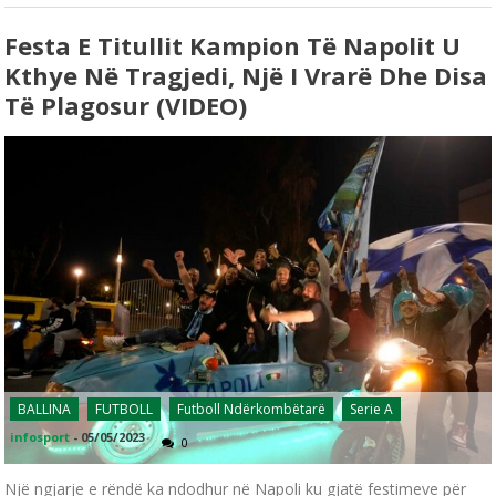
Festa E Titullit Kampion Të Napolit U
Kthye Në Tragjedi, Një I Vrarë Dhe Disa
Të Plagosur (VIDEO)
BALLINA
FUTBOLL
Futboll Ndërkombëtarë
Serie A
infosport
-
05/05/2023
0
Një ngjarje e rëndë ka ndodhur në Napoli ku gjatë festimeve për