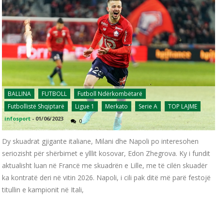
BALLINA
FUTBOLL
Futboll Ndërkombëtarë
Futbollistë Shqiptarë
Ligue 1
Merkato
Serie A
TOP LAJME
infosport
-
01/06/2023
0
Dy skuadrat gjigante italiane, Milani dhe Napoli po interesohen
seriozisht për shërbimet e ylllit kosovar, Edon Zhegrova. Ky i fundit
aktualisht luan në Francë me skuadrën e Lille, me të cilën skuadër
ka kontratë deri në vitin 2026. Napoli, i cili pak ditë më parë festojë
titullin e kampionit në Itali,