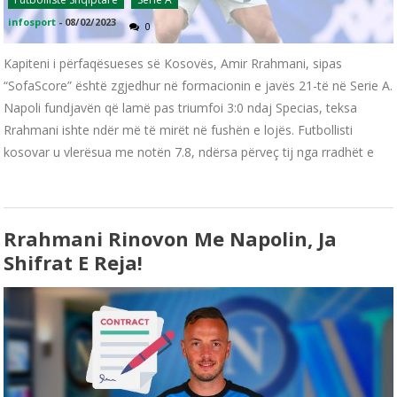
infosport
-
08/02/2023
0
Kapiteni i përfaqësueses së Kosovës, Amir Rrahmani, sipas
“SofaScore” është zgjedhur në formacionin e javës 21-të në Serie A.
Napoli fundjavën që lamë pas triumfoi 3:0 ndaj Specias, teksa
Rrahmani ishte ndër më të mirët në fushën e lojës. Futbollisti
kosovar u vlerësua me notën 7.8, ndërsa përveç tij nga rradhët e
Rrahmani Rinovon Me Napolin, Ja
Shifrat E Reja!