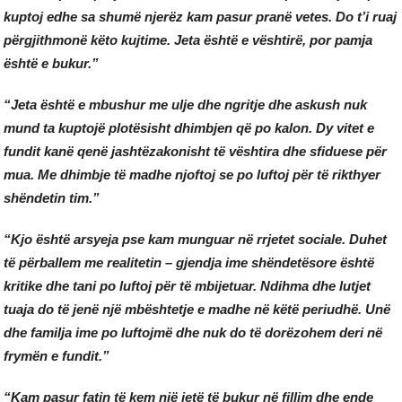
kuptoj edhe sa shumë njerëz kam pasur pranë vetes. Do t’i ruaj
përgjithmonë këto kujtime. Jeta është e vështirë, por pamja
është e bukur.”
“Jeta është e mbushur me ulje dhe ngritje dhe askush nuk
mund ta kuptojë plotësisht dhimbjen që po kalon. Dy vitet e
fundit kanë qenë jashtëzakonisht të vështira dhe sfiduese për
mua. Me dhimbje të madhe njoftoj se po luftoj për të rikthyer
shëndetin tim.”
“Kjo është arsyeja pse kam munguar në rrjetet sociale. Duhet
të përballem me realitetin – gjendja ime shëndetësore është
kritike dhe tani po luftoj për të mbijetuar. Ndihma dhe lutjet
tuaja do të jenë një mbështetje e madhe në këtë periudhë. Unë
dhe familja ime po luftojmë dhe nuk do të dorëzohem deri në
frymën e fundit.”
“Kam pasur fatin të kem një jetë të bukur në fillim dhe ende