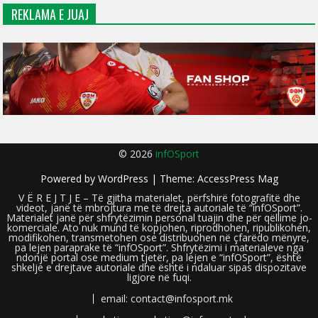
REKLAMA E JUAJ
© 2026
infOSport
Powered by
WordPress
| Theme:
AccessPress Mag
V Ë R E J T J E – Të gjitha materialet, përfshirë fotografitë dhe
videot, janë të mbrojtura me të drejta autoriale të “infOSport”.
Materialet janë për shfrytëzimin personal tuajin dhe për qëllime jo-
komerciale. Ato nuk mund të kopjohen, riprodhohen, ripublikohen,
modifikohen, transmetohen ose distribuohen në çfarëdo mënyre,
pa lejen paraprake të “infOSport”. Shfrytëzimi i materialeve nga
ndonjë portal ose medium tjetër, pa lejen e “infOSport”, është
shkelje e drejtave autoriale dhe është i ndaluar sipas dispozitave
ligjore në fuqi.
email: contact@infosport.mk