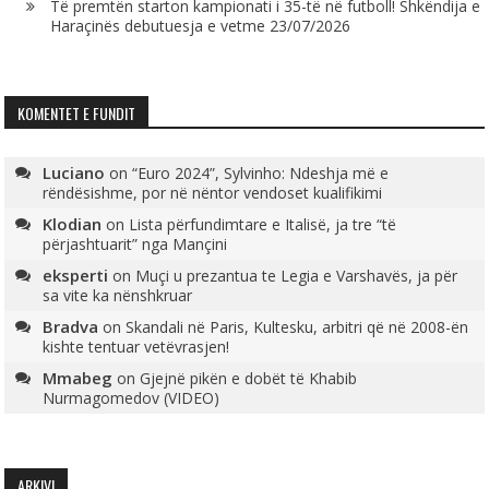
Të premtën starton kampionati i 35-të në futboll! Shkëndija e
Haraçinës debutuesja e vetme
23/07/2026
KOMENTET E FUNDIT
Luciano
on
“Euro 2024”, Sylvinho: Ndeshja më e
rëndësishme, por në nëntor vendoset kualifikimi
Klodian
on
Lista përfundimtare e Italisë, ja tre “të
përjashtuarit” nga Mançini
eksperti
on
Muçi u prezantua te Legia e Varshavës, ja për
sa vite ka nënshkruar
Bradva
on
Skandali në Paris, Kultesku, arbitri që në 2008-ën
kishte tentuar vetëvrasjen!
Mmabeg
on
Gjejnë pikën e dobët të Khabib
Nurmagomedov (VIDEO)
ARKIVI