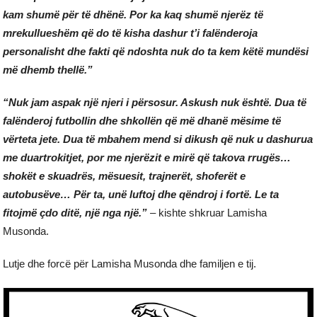
kam shumë për të dhënë. Por ka kaq shumë njerëz të
mrekullueshëm që do të kisha dashur t’i falënderoja
personalisht dhe fakti që ndoshta nuk do ta kem këtë mundësi
më dhemb thellë.”
“Nuk jam aspak një njeri i përsosur. Askush nuk është. Dua të
falënderoj futbollin dhe shkollën që më dhanë mësime të
vërteta jete. Dua të mbahem mend si dikush që nuk u dashurua
me duartrokitjet, por me njerëzit e mirë që takova rrugës…
shokët e skuadrës, mësuesit, trajnerët, shoferët e
autobusëve… Për ta, unë luftoj dhe qëndroj i fortë. Le ta
fitojmë çdo ditë, një nga një.”
– kishte shkruar Lamisha
Musonda.
Lutje dhe forcë për Lamisha Musonda dhe familjen e tij.