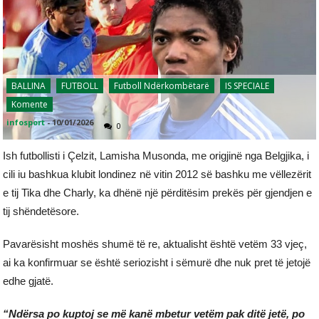
BALLINA
FUTBOLL
Futboll Ndërkombëtarë
IS SPECIALE
Komente
infosport
-
10/01/2026
0
Ish futbollisti i Çelzit, Lamisha Musonda, me origjinë nga Belgjika, i
cili iu bashkua klubit londinez në vitin 2012 së bashku me vëllezërit
e tij Tika dhe Charly, ka dhënë një përditësim prekës për gjendjen e
tij shëndetësore.
Pavarësisht moshës shumë të re, aktualisht është vetëm 33 vjeç,
ai ka konfirmuar se është seriozisht i sëmurë dhe nuk pret të jetojë
edhe gjatë.
“Ndërsa po kuptoj se më kanë mbetur vetëm pak ditë jetë, po