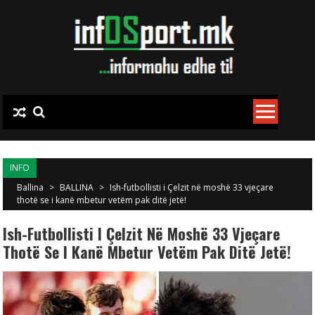
Skip to content
INFO
Ballina
>
BALLINA
>
Ish-futbollisti i Çelzit në moshë 33 vjeçare
thotë se i kanë mbetur vetëm pak ditë jetë!
Ish-Futbollisti I Çelzit Në Moshë 33 Vjeçare
Thotë Se I Kanë Mbetur Vetëm Pak Ditë Jetë!