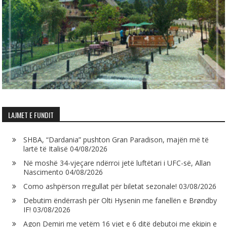
LAJMET E FUNDIT
SHBA, “Dardania” pushton Gran Paradison, majën më të
lartë të Italisë
04/08/2026
Në moshë 34-vjeçare ndërroi jetë luftëtari i UFC-së, Allan
Nascimento
04/08/2026
Como ashpërson rregullat për biletat sezonale!
03/08/2026
Debutim ëndërrash për Olti Hysenin me fanellën e Brøndby
IF!
03/08/2026
Agon Demiri me vetëm 16 vjet e 6 ditë debutoi me ekipin e