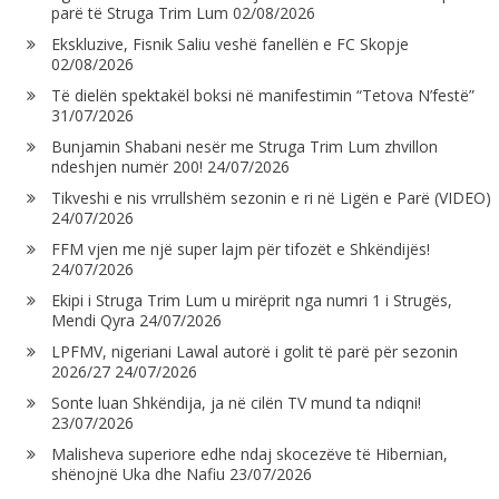
parë të Struga Trim Lum
02/08/2026
Ekskluzive, Fisnik Saliu veshë fanellën e FC Skopje
02/08/2026
Të dielën spektakël boksi në manifestimin “Tetova N’festë”
31/07/2026
Bunjamin Shabani nesër me Struga Trim Lum zhvillon
ndeshjen numër 200!
24/07/2026
Tikveshi e nis vrrullshëm sezonin e ri në Ligën e Parë (VIDEO)
24/07/2026
FFM vjen me një super lajm për tifozët e Shkëndijës!
24/07/2026
Ekipi i Struga Trim Lum u mirëprit nga numri 1 i Strugës,
Mendi Qyra
24/07/2026
LPFMV, nigeriani Lawal autorë i golit të parë për sezonin
2026/27
24/07/2026
Sonte luan Shkëndija, ja në cilën TV mund ta ndiqni!
23/07/2026
Malisheva superiore edhe ndaj skocezëve të Hibernian,
shënojnë Uka dhe Nafiu
23/07/2026