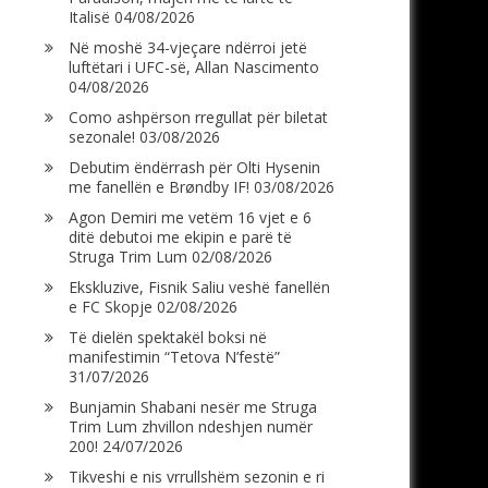
Italisë
04/08/2026
Në moshë 34-vjeçare ndërroi jetë
luftëtari i UFC-së, Allan Nascimento
04/08/2026
Como ashpërson rregullat për biletat
sezonale!
03/08/2026
Debutim ëndërrash për Olti Hysenin
me fanellën e Brøndby IF!
03/08/2026
Agon Demiri me vetëm 16 vjet e 6
ditë debutoi me ekipin e parë të
Struga Trim Lum
02/08/2026
Ekskluzive, Fisnik Saliu veshë fanellën
e FC Skopje
02/08/2026
Të dielën spektakël boksi në
manifestimin “Tetova N’festë”
31/07/2026
Bunjamin Shabani nesër me Struga
Trim Lum zhvillon ndeshjen numër
200!
24/07/2026
Tikveshi e nis vrrullshëm sezonin e ri