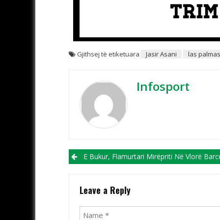
Gjithsej të etiketuara
Jasir Asani
las palma
Infosport
Post navigation
E Bukur, Flamurtari Mirëpriti Në Vlorë Barce
Leave a Reply