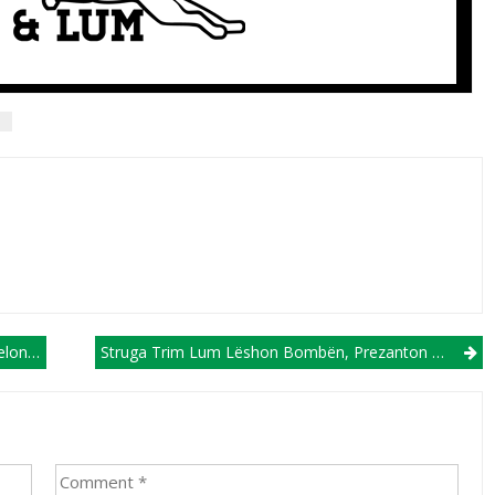
s
lonën
Struga Trim Lum Lëshon Bombën, Prezanton Reprezentuesin E Maqedonisë, Stefan Spirovskin