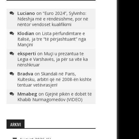
Luciano
on
“Euro 2024”, Sylvinho:
Ndeshja më e rëndësishme, por në
nëntor vendoset kualifikimi
Klodian
on
Lista përfundimtare e
Italisë, ja tre “të përjashtuarit” nga
Mançini
eksperti
on
Muçi u prezantua te
Legia e Varshavës, ja për sa vite ka
nënshkruar
Bradva
on
Skandali në Paris,
Kultesku, arbitri që në 2008-ën kishte
tentuar vetëvrasjen!
Mmabeg
on
Gjejnë pikën e dobët të
Khabib Nurmagomedov (VIDEO)
ARKIVI