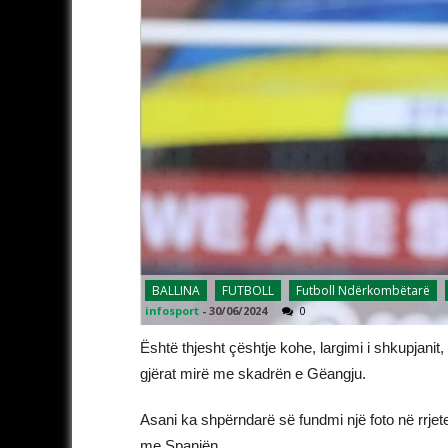
BALLINA
FUTBOLL
Futboll Ndërkombëtarë
infosport
-
30/06/2024
0
Është thjesht çështje kohe, largimi i shkupjanit
gjërat mirë me skadrën e Gëangju.
Asani ka shpërndarë së fundmi një foto në rrjete
me Spanjën.