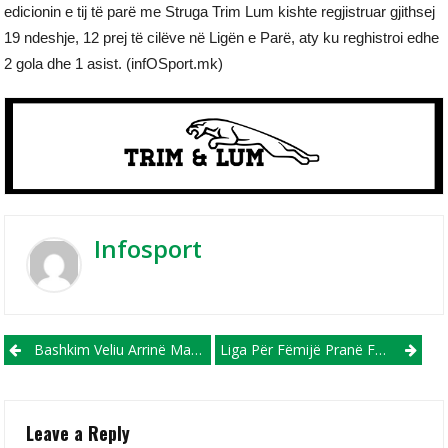
edicionin e tij të parë me Struga Trim Lum kishte regjistruar gjithsej
19 ndeshje, 12 prej të cilëve në Ligën e Parë, aty ku reghistroi edhe
2 gola dhe 1 asist. (infOSport.mk)
Infosport
Post navigation
Bashkim Veliu Arrinë Marrëveshje Me Besën E Dobërdollit
Liga Për Fëmijë Pranë FFM-Së, FC Shkupi Gjenerata 2016 Në Mesin E 8 Skuadrave Më Të Mira Në Vend
Leave a Reply