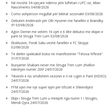
Në moshë 34-vjeçare ndërroi jetë luftëtari i UFC-së, Allan
Nascimento
04/08/2026
Como ashpërson rregullat për biletat sezonale!
03/08/2026
Debutim ëndërrash për Olti Hysenin me fanellën e Brøndby
IF!
03/08/2026
Agon Demiri me vetëm 16 vjet e 6 ditë debutoi me ekipin e
parë të Struga Trim Lum
02/08/2026
Ekskluzive, Fisnik Saliu veshë fanellën e FC Skopje
02/08/2026
Të dielën spektakël boksi në manifestimin “Tetova N’festë”
31/07/2026
Bunjamin Shabani nesër me Struga Trim Lum zhvillon
ndeshjen numër 200!
24/07/2026
Tikveshi e nis vrrullshëm sezonin e ri në Ligën e Parë (VIDEO)
24/07/2026
FFM vjen me një super lajm për tifozët e Shkëndijës!
24/07/2026
Ekipi i Struga Trim Lum u mirëprit nga numri 1 i Strugës,
Mendi Qyra
24/07/2026