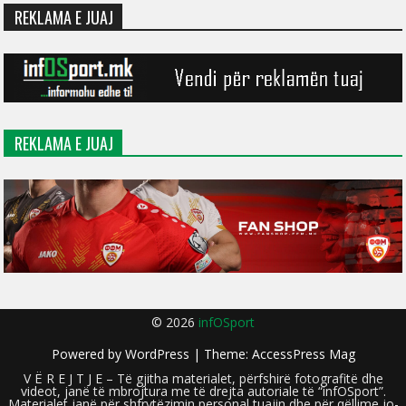
REKLAMA E JUAJ
REKLAMA E JUAJ
© 2026
infOSport
Powered by
WordPress
| Theme:
AccessPress Mag
V Ë R E J T J E – Të gjitha materialet, përfshirë fotografitë dhe
videot, janë të mbrojtura me të drejta autoriale të “infOSport”.
Materialet janë për shfrytëzimin personal tuajin dhe për qëllime jo-