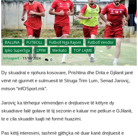
BALLINA
FUTBOLL
Futboll Nga Rajoni
Futboll Vendor
Ipko Superliga
LPFM
Merkato
TOP LAJME
infosport
-
11/06/2024
0
Dy skuadrat e njohura kosovare, Prishtina dhe Drita e Gjilanit janë
vënë në gjurmët e sulmuesit të Struga Trim Lum, Senad Jaroviç,
mëson “infOSport.mk”.
Jaroviç ka tërhequr vëmendjen e drejtuesve të këtyre dy
skuadrave falë golave të tij sezonin e kaluar me petkun e GJilanit,
te e cila skuadër luajti në formë huazimi.
Pas këtij interesimi, tashmë gjithçka në duar kanë drejtuesit e