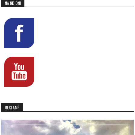
NA NDIQNI
REKLAMË