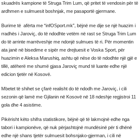
skuadrës kampione të Struga Trim Lum, që pritet të vendosin për të
ardhmen e sulmuesit boshnjak, me pasaportë gjermane.
Burime të afërta me “infOSport.mk”, bëjnë me dije se një huazim i
rradhës i Jaroviç, do të ndodhte vetëm në rast se Struga Trim Lum
do të arrinte marrëveshje me ndonjë sulmues të ri. Për momentin
ata janë në bisedime e sipër me drejtuesit e Voska Sport, për
huazimin e Aleksa Marushiq, ashtu që nëse do të ndodhte një gjë e
tillë, atëherë me shumë gjasa Jaroviç mund të luante edhe një
edicion tjetër në Kosovë.
Mbetet të shihet se çfarë realisht do të ndodh me Jaroviç, i cili
sezonin që lamë me Gjilanin në Kosovë në 18 ndeshje regjistroi 11
gola dhe 4 asistime.
Pikërisht këto shifra statistikore, bëjnë që të lakmojnë edhe nga
tabori i kampionëve, që nuk përjashtojnë mundësinë për ti dhënë
edhe një shans tjetër sulmuesit bohsnjako-gjerman, i cili në