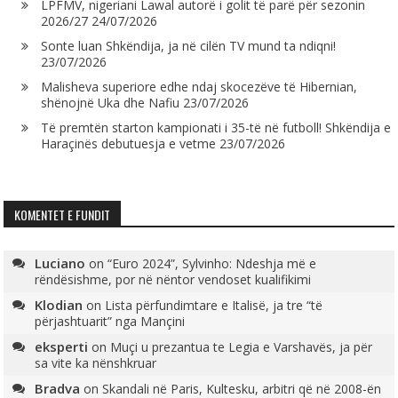
LPFMV, nigeriani Lawal autorë i golit të parë për sezonin
2026/27
24/07/2026
Sonte luan Shkëndija, ja në cilën TV mund ta ndiqni!
23/07/2026
Malisheva superiore edhe ndaj skocezëve të Hibernian,
shënojnë Uka dhe Nafiu
23/07/2026
Të premtën starton kampionati i 35-të në futboll! Shkëndija e
Haraçinës debutuesja e vetme
23/07/2026
KOMENTET E FUNDIT
Luciano
on
“Euro 2024”, Sylvinho: Ndeshja më e
rëndësishme, por në nëntor vendoset kualifikimi
Klodian
on
Lista përfundimtare e Italisë, ja tre “të
përjashtuarit” nga Mançini
eksperti
on
Muçi u prezantua te Legia e Varshavës, ja për
sa vite ka nënshkruar
Bradva
on
Skandali në Paris, Kultesku, arbitri që në 2008-ën