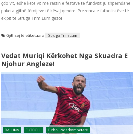
çdo vit, edhe këtë vit me rastin e festave të fundvitit ju shpërndanë
paketa gjithë fëmijëve të kësaj qendre. Prezenca e futbollistëve të
ekipit të Struga Trim Lum gëzoi
Gjithsej të etiketuara
Struga Trim Lum
Vedat Muriqi Kërkohet Nga Skuadra E
Njohur Angleze!
BALLINA
FUTBOLL
Futboll Ndërkombëtarë