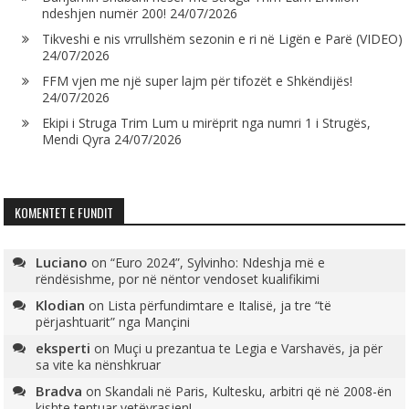
ndeshjen numër 200!
24/07/2026
Tikveshi e nis vrrullshëm sezonin e ri në Ligën e Parë (VIDEO)
24/07/2026
FFM vjen me një super lajm për tifozët e Shkëndijës!
24/07/2026
Ekipi i Struga Trim Lum u mirëprit nga numri 1 i Strugës,
Mendi Qyra
24/07/2026
KOMENTET E FUNDIT
Luciano
on
“Euro 2024”, Sylvinho: Ndeshja më e
rëndësishme, por në nëntor vendoset kualifikimi
Klodian
on
Lista përfundimtare e Italisë, ja tre “të
përjashtuarit” nga Mançini
eksperti
on
Muçi u prezantua te Legia e Varshavës, ja për
sa vite ka nënshkruar
Bradva
on
Skandali në Paris, Kultesku, arbitri që në 2008-ën
kishte tentuar vetëvrasjen!