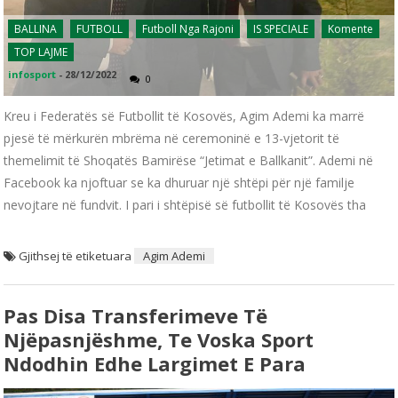
BALLINA
FUTBOLL
Futboll Nga Rajoni
IS SPECIALE
Komente
TOP LAJME
infosport
-
28/12/2022
0
Kreu i Federatës së Futbollit të Kosovës, Agim Ademi ka marrë
pjesë të mërkurën mbrëma në ceremoninë e 13-vjetorit të
themelimit të Shoqatës Bamirëse “Jetimat e Ballkanit”. Ademi në
Facebook ka njoftuar se ka dhuruar një shtëpi për një familje
nevojtare në fundvit. I pari i shtëpisë së futbollit të Kosovës tha
Gjithsej të etiketuara
Agim Ademi
Pas Disa Transferimeve Të
Njëpasnjëshme, Te Voska Sport
Ndodhin Edhe Largimet E Para