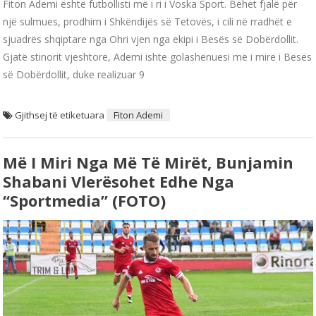
Fiton Ademi është futbollisti më i ri i Voska Sport. Bëhet fjalë për
një sulmues, prodhim i Shkëndijës së Tetovës, i cili në rradhët e
sjuadrës shqiptare nga Ohri vjen nga ekipi i Besës së Dobërdollit.
Gjatë stinorit vjeshtorë, Ademi ishte golashënuesi më i mirë i Besës
së Dobërdollit, duke realizuar 9
Gjithsej të etiketuara
Fiton Ademi
Më I Miri Nga Më Të Mirët, Bunjamin
Shabani Vlerësohet Edhe Nga
“Sportmedia” (FOTO)