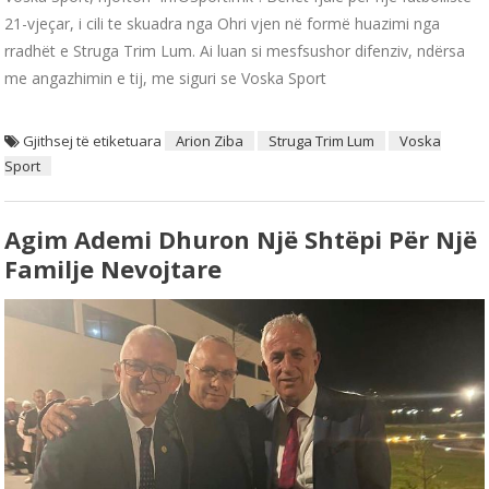
21-vjeçar, i cili te skuadra nga Ohri vjen në formë huazimi nga
rradhët e Struga Trim Lum. Ai luan si mesfsushor difenziv, ndërsa
me angazhimin e tij, me siguri se Voska Sport
Gjithsej të etiketuara
Arion Ziba
Struga Trim Lum
Voska
Sport
Agim Ademi Dhuron Një Shtëpi Për Një
Familje Nevojtare