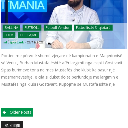
BALLINA
FUTBOLL
Futboll Vendor
Futbollistët Shqiptarë
LDFM
TOP LAJME
infosport.mk
-
23/12/2022
0
Portieri me përvojë shumë vjeçare në kampionatin e Maqedonisë
së Veriut, Burhan Mustafa është afër largimit nga ekipi i Gostivarit.
Sipas burimeve tona në mes Mustafës dhe klubit ka pasur një
mosmarrëveshje, e cila si duket do të përfundojë me largimin e
Mustafës nga klubi i Gostivarit. Kujtojmë se Mustafa ishte një
Posts navigation
Older Posts
NA NDIQNI