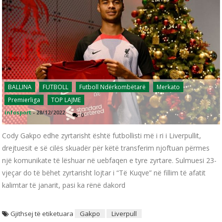
BALLINA
FUTBOLL
Futboll Ndërkombëtarë
Merkato
Premierliga
TOP LAJME
infosport
-
28/12/2022
0
Cody Gakpo edhe zyrtarisht është futbollisti më i ri i Liverpullit,
drejtuesit e së cilës skuadër për këtë transferim njoftuan përmes
një komunikate të lëshuar në uebfaqen e tyre zyrtare. Sulmuesi 23-
vjeçar do të bëhet zyrtarisht lojtar i “Të Kuqve” në fillim të afatit
kalimtar të janarit, pasi ka rënë dakord
Gjithsej të etiketuara
Gakpo
Liverpull