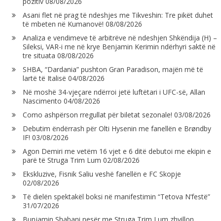
pozitiv
08/08/2026
Asani flet në prag të ndeshjes me Tikveshin: Tre pikët duhet
të mbeten në Kumanovë!
08/08/2026
Analiza e vendimeve të arbitrëve në ndeshjen Shkëndija (H) –
Sileksi, VAR-i me në krye Benjamin Kerimin ndërhyri saktë në
tre situata
08/08/2026
SHBA, “Dardania” pushton Gran Paradison, majën më të
lartë të Italisë
04/08/2026
Në moshë 34-vjeçare ndërroi jetë luftëtari i UFC-së, Allan
Nascimento
04/08/2026
Como ashpërson rregullat për biletat sezonale!
03/08/2026
Debutim ëndërrash për Olti Hysenin me fanellën e Brøndby
IF!
03/08/2026
Agon Demiri me vetëm 16 vjet e 6 ditë debutoi me ekipin e
parë të Struga Trim Lum
02/08/2026
Ekskluzive, Fisnik Saliu veshë fanellën e FC Skopje
02/08/2026
Të dielën spektakël boksi në manifestimin “Tetova N’festë”
31/07/2026
Bunjamin Shabani nesër me Struga Trim Lum zhvillon