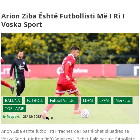
Arion Ziba Është Futbollisti Më I Ri I
Voska Sport
BALLINA
FUTBOLL
Futboll Vendor
LDFM
LPFM
Merkato
TOP LAJME
infosport
-
28/12/2022
0
Arion Ziba është futbollisti i rradhës që i bashkohet skuadrës së
Voska Sport, njofton “infOSport.mk”. Bëhet fjalë për një futbollistë