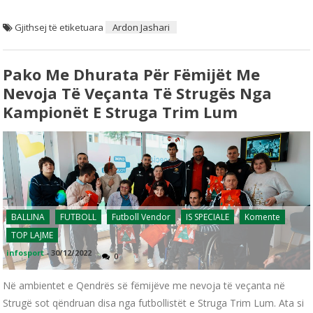
Gjithsej të etiketuara
Ardon Jashari
Pako Me Dhurata Për Fëmijët Me
Nevoja Të Veçanta Të Strugës Nga
Kampionët E Struga Trim Lum
BALLINA
FUTBOLL
Futboll Vendor
IS SPECIALE
Komente
TOP LAJME
infosport
-
30/12/2022
0
Në ambientet e Qendrës së fëmijëve me nevoja të veçanta në
Strugë sot qëndruan disa nga futbollistët e Struga Trim Lum. Ata si