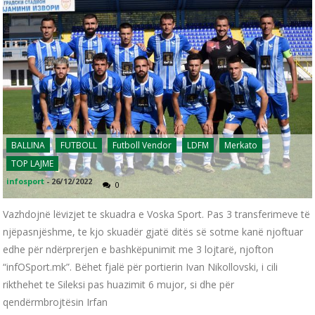
BALLINA
FUTBOLL
Futboll Vendor
LDFM
Merkato
TOP LAJME
infosport
-
26/12/2022
0
Vazhdojnë lëvizjet te skuadra e Voska Sport. Pas 3 transferimeve të
njëpasnjëshme, te kjo skuadër gjatë ditës së sotme kanë njoftuar
edhe për ndërprerjen e bashkëpunimit me 3 lojtarë, njofton
“infOSport.mk”. Bëhet fjalë për portierin Ivan Nikollovski, i cili
rikthehet te Sileksi pas huazimit 6 mujor, si dhe për
qendërmbrojtësin Irfan