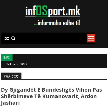
Skip to content
INFO
Ballina
>
2022
YEAR: 2022
Dy Gjigandët E Bundesligës Vihen Pas
Shërbimeve Të Kumanovarit, Ardon
Jashari