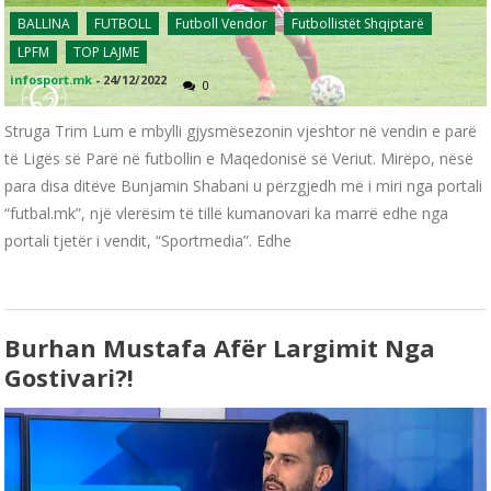
BALLINA
FUTBOLL
Futboll Vendor
Futbollistët Shqiptarë
LPFM
TOP LAJME
infosport.mk
-
24/12/2022
0
Struga Trim Lum e mbylli gjysmësezonin vjeshtor në vendin e parë
të Ligës së Parë në futbollin e Maqedonisë së Veriut. Mirëpo, nësë
para disa ditëve Bunjamin Shabani u përzgjedh më i miri nga portali
“futbal.mk”, një vlerësim të tillë kumanovari ka marrë edhe nga
portali tjetër i vendit, “Sportmedia”. Edhe
Burhan Mustafa Afër Largimit Nga
Gostivari?!