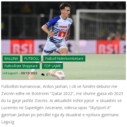
BALLINA
FUTBOLL
Futboll Ndërkombëtarë
Futbollistë Shqiptarë
TOP LAJME
infosport
-
30/12/2022
0
Futbollisti kumanovar, Ardon Jashari, i cili së fundmi debutoi me
Zvicrën edhe në Botërorin “Qatar 2022”, me shumë gjasa viti 2023
do ta gjejë jashtë Zvicrës. Ai aktualisht është pjesë e skuadrës së
Lucernës në Superligën zvicerane, ndërsa sipas “SkySport-it”
gjerman Jashari po përcillet nga dy skuadrat e njohura gjermane
Lajpcig