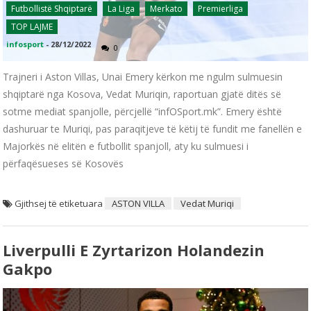
Futbollistë Shqiptarë
La Liga
Merkato
Premierliga
TOP LAJME
infosport
-
28/12/2022
0
Trajneri i Aston Villas, Unai Emery kërkon me ngulm sulmuesin
shqiptarë nga Kosova, Vedat Muriqin, raportuan gjatë ditës së
sotme mediat spanjolle, përcjellë “infOSport.mk”. Emery është
dashuruar te Muriqi, pas paraqitjeve të këtij të fundit me fanellën e
Majorkës në elitën e futbollit spanjoll, aty ku sulmuesi i
përfaqësueses së Kosovës
Gjithsej të etiketuara
ASTON VILLA
Vedat Muriqi
Liverpulli E Zyrtarizon Holandezin
Gakpo