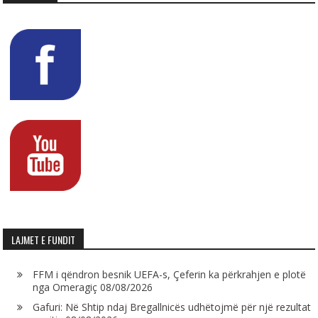
LAJMET E FUNDIT
FFM i qëndron besnik UEFA-s, Çeferin ka përkrahjen e plotë
nga Omeragiç
08/08/2026
Gafuri: Në Shtip ndaj Bregallnicës udhëtojmë për një rezultat