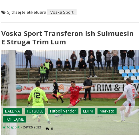
Gjithsej të etiketuara
Voska Sport
Voska Sport Transferon Ish Sulmuesin
E Struga Trim Lum
BALLINA
FUTBOLL
Futboll Vendor
LDFM
Merkato
TOP LAJME
infosport
-
24/12/2022
0